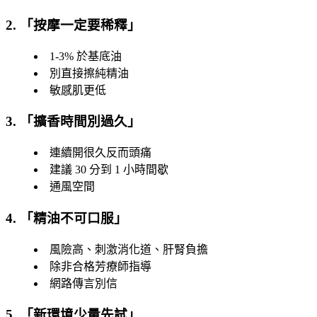
2. 「
按摩一定要稀釋
」
1-3% 於基底油
別直接擦純精油
敏感肌更低
3. 「
擴香時間別過久
」
連續開很久反而頭痛
建議 30 分到 1 小時間歇
通風空間
4. 「
精油不可口服
」
風險高、刺激消化道、肝腎負擔
除非合格芳療師指導
網路傳言別信
5. 「
新環境少量先試
」