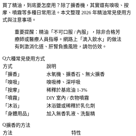
買了精油，到底要怎麼用？除了擴香機，其實還有嗅吸、按
摩、噴霧等多種日常用法。本文整理 2026 年精油常見使用方
式與注意事項。
重要提醒：精油「
不可口服 / 內服
」，除非合格芳
療師或醫療人員指導。網路上「滴入飲水」的做法
有刺激消化道、肝腎負擔風險，請勿仿效。
六種常見使用方式
方式
說明
「
擴香
」
水氧機、擴香石、無火擴香
「
嗅吸
」
嗅吸棒、深呼吸
「
按摩
」
稀釋於基底油 1-3%
「
噴霧
」
DIY 室內 / 衣物噴霧
「
沐浴
」
沐浴鹽或稀釋於乳化劑
「
身體用品
」
加入無香乳液、洗髮精
擴香的方法
方法
特性