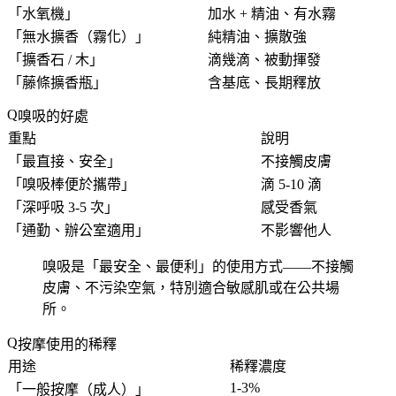
「
水氧機
」
加水 + 精油、有水霧
「
無水擴香（霧化）
」
純精油、擴散強
「
擴香石 / 木
」
滴幾滴、被動揮發
「
藤條擴香瓶
」
含基底、長期釋放
嗅吸的好處
重點
說明
「
最直接、安全
」
不接觸皮膚
「
嗅吸棒便於攜帶
」
滴 5-10 滴
「
深呼吸 3-5 次
」
感受香氣
「
通勤、辦公室適用
」
不影響他人
嗅吸是「
最安全、最便利
」的使用方式——不接觸
皮膚、不污染空氣，特別適合敏感肌或在公共場
所。
按摩使用的稀釋
用途
稀釋濃度
1-3%
「
一般按摩（成人）
」