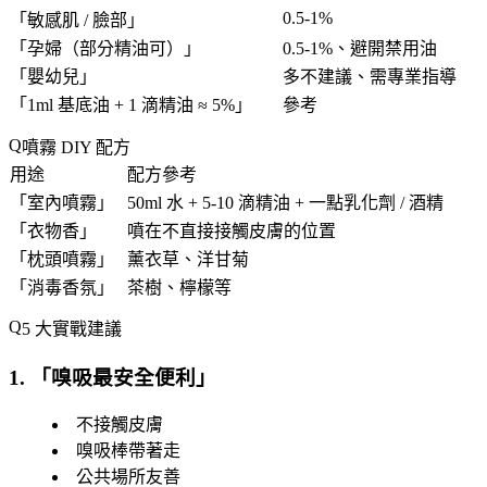
0.5-1%
「
敏感肌 / 臉部
」
「
孕婦（部分精油可）
」
0.5-1%、避開禁用油
「
嬰幼兒
」
多不建議、需專業指導
「
1ml 基底油 + 1 滴精油 ≈ 5%
」
參考
噴霧 DIY 配方
用途
配方參考
「
室內噴霧
」
50ml 水 + 5-10 滴精油 + 一點乳化劑 / 酒精
「
衣物香
」
噴在不直接接觸皮膚的位置
「
枕頭噴霧
」
薰衣草、洋甘菊
「
消毒香氛
」
茶樹、檸檬等
5 大實戰建議
1. 「
嗅吸最安全便利
」
不接觸皮膚
嗅吸棒帶著走
公共場所友善