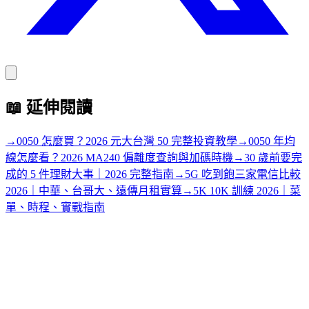
📖
延伸閱讀
→
0050 怎麼買？2026 元大台灣 50 完整投資教學
→
0050 年均
線怎麼看？2026 MA240 偏離度查詢與加碼時機
→
30 歲前要完
成的 5 件理財大事｜2026 完整指南
→
5G 吃到飽三家電信比較
2026｜中華、台哥大、遠傳月租實算
→
5K 10K 訓練 2026｜菜
單、時程、實戰指南