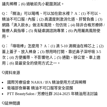
議先稀釋；(6) 過敏前先小範圍測試。
Q：「
精油
」可以喝嗎、可以加在飲水裡？
A：(1) 不可以、
精油不可口服 / 內服；(2) 高濃度刺激消化道、肝腎負擔；(3)
網路「滴入飲水」做法有風險、勿仿效；(4) 除非合格芳療師 /
醫療人員指導；(5) 有疑慮請諮詢專業；(6) 內用屬高風險使
用。
Q：「
嗅吸棒
」怎麼用？
A：(1) 滴 5-10 滴精油在棉芯上；(2)
蓋上蓋子、放入棒身；(3) 想用時打開、靠近鼻子深呼吸 3-5
次；(4) 方便攜帶、不影響他人；(5) 通勤、辦公室、車上適
用；(6) 是最安全的使用方式之一。
資料來源
國際芳療協會 NAHA / IFA
精油使用方式與稀釋
衛福部食藥署
精油不可口服等安全提醒
PTT BeautySalon / 芳療社群
2024-2025 年精油用法討論
延伸閱讀