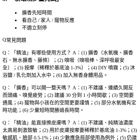
擴香先短時間
看自己 / 家人 / 寵物反應
不適立刻停
常見問題
Q：「
精油
」有哪些使用方式？
A：(1) 擴香（水氧機、擴香
石、無水擴香、藤條）；(2) 嗅吸（嗅吸棒、深呼吸最安
全）；(3) 按摩（稀釋於基底油 1-3%）；(4) DIY 噴霧；(5) 沐
浴鹽 / 乳化劑加入水中；(6) 加入無香身體用品。
Q：「
擴香
」可以開一整天嗎？
A：(1) 不建議、連續久開反
而頭痛、嗅覺疲勞；(2) 建議 30 分到 1 小時間歇；(3) 空間要
通風；(4) 寵物與小孩在的空間更要謹慎；(5) 部分水氧機有定
時功能；(6) 少量短時間勝過長時間。
Q：「
精油
」能直接擦皮膚嗎？
A：(1) 不建議、純精油濃度
太高易刺激致敏；(2) 用於皮膚按摩要稀釋於基底油 1-3%；(3)
敏感肌、臉部 0.5-1%；(4) 少數應急局部使用為例外；(5) 仍建