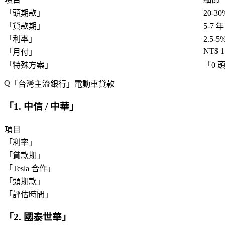
「
頭期款
」
20-
「
貸款期
」
5-7 
「
利率
」
2.5-5
NT$ 1
「
月付
」
「
特殊方案
」
「
0 
「
台灣主流銀行
」電動車貸款
「
1. 中信 / 中華
」
項目
「
利率
」
「
貸款期
」
「
Tesla 合作
」
「
頭期款
」
「
評估時間
」
「
2. 國泰世華
」