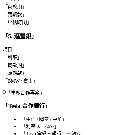
「
貸款期
」
「
頭期款
」
「
評估時間
」
「
5. 滙豐銀
」
項目
「
利率
」
「
貸款期
」
「
頭期款
」
「
BMW / 賓士
」
「
車廠合作專案
」
「
Tesla 合作銀行
」
「
中信 / 國泰 / 中華
」
「
利率 2.5-3.5%
」
「
Tesla 官網 + 銀行
」一站式