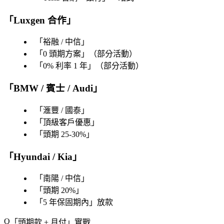
「
Luxgen 合作
」
「
裕融 / 中信
」
「
0 頭期方案
」（部分活動）
「
0% 利率 1 年
」（部分活動）
「
BMW / 賓士 / Audi
」
「
滙豐 / 國泰
」
「
頂級客戶優惠
」
「
頭期 25-30%
」
「
Hyundai / Kia
」
「
南陽 / 中信
」
「
頭期 20%
」
「
5 年保固期內
」放款
「
頭期款 + 月付
」實戰