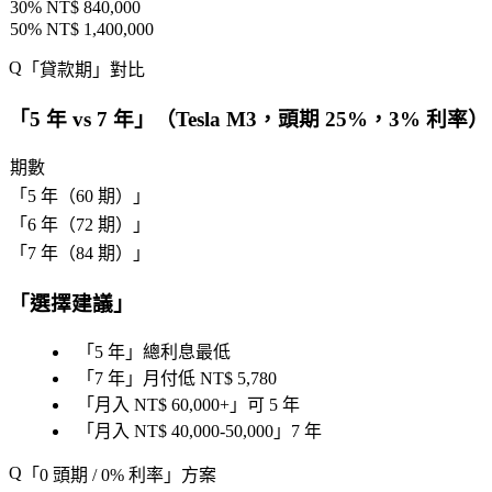
30% NT$ 840,000
50% NT$ 1,400,000
「
貸款期
」對比
「
5 年 vs 7 年
」（Tesla M3，頭期 25%，3% 利率）
期數
「
5 年（60 期）
」
「
6 年（72 期）
」
「
7 年（84 期）
」
「
選擇建議
」
「
5 年
」總利息最低
「
7 年
」月付低 NT$ 5,780
「
月入 NT$ 60,000+
」可 5 年
「
月入 NT$ 40,000-50,000
」7 年
「
0 頭期 / 0% 利率
」方案