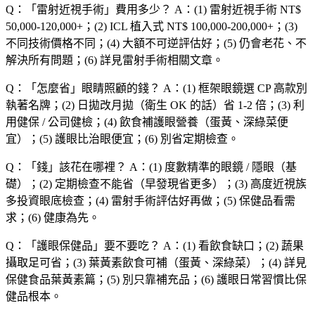
Q：「
雷射近視手術
」費用多少？
A：(1) 雷射近視手術 NT$
50,000-120,000+；(2) ICL 植入式 NT$ 100,000-200,000+；(3)
不同技術價格不同；(4) 大額不可逆評估好；(5) 仍會老花、不
解決所有問題；(6) 詳見雷射手術相關文章。
Q：「
怎麼省
」眼睛照顧的錢？
A：(1) 框架眼鏡選 CP 高款別
執著名牌；(2) 日拋改月拋（衛生 OK 的話）省 1-2 倍；(3) 利
用健保 / 公司健檢；(4) 飲食補護眼營養（蛋黃、深綠菜便
宜）；(5) 護眼比治眼便宜；(6) 別省定期檢查。
Q：「
錢
」該花在哪裡？
A：(1) 度數精準的眼鏡 / 隱眼（基
礎）；(2) 定期檢查不能省（早發現省更多）；(3) 高度近視族
多投資眼底檢查；(4) 雷射手術評估好再做；(5) 保健品看需
求；(6) 健康為先。
Q：「
護眼保健品
」要不要吃？
A：(1) 看飲食缺口；(2) 蔬果
攝取足可省；(3) 葉黃素飲食可補（蛋黃、深綠菜）；(4) 詳見
保健食品葉黃素篇；(5) 別只靠補充品；(6) 護眼日常習慣比保
健品根本。