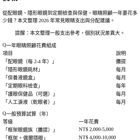
從配眼鏡、隱形眼鏡到定期檢查與保健，眼睛照顧一年要花多
少錢？本文整理 2026 年常見眼睛支出與分配建議。
提醒：本文整理一般支出參考，個別狀況差異大。
一年眼睛照顧花費組成
項目
說明
「
配眼鏡（每 2-4 年）
」
攤提
「
隱形眼鏡耗材
」
每月
「
保養液鏡盒
」
每月
「
定期眼科檢查
」
每年
「
護眼保健品（可選）
」
每月
「
人工淚液（乾眼者）
」
每月
一般預算試算（年）
等級
一年花費
NT$ 2,000-5,000
「
框架眼鏡族（攤提）
」
NT$ 4,000-10,000
「
框架 + 偶爾隱眼
」