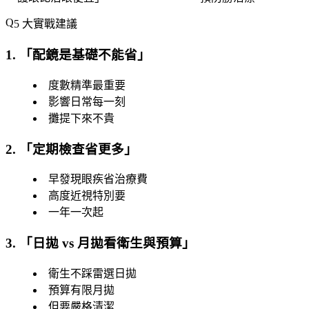
5 大實戰建議
1. 「
配鏡是基礎不能省
」
度數精準最重要
影響日常每一刻
攤提下來不貴
2. 「
定期檢查省更多
」
早發現眼疾省治療費
高度近視特別要
一年一次起
3. 「
日拋 vs 月拋看衛生與預算
」
衛生不踩雷選日拋
預算有限月拋
但要嚴格清潔