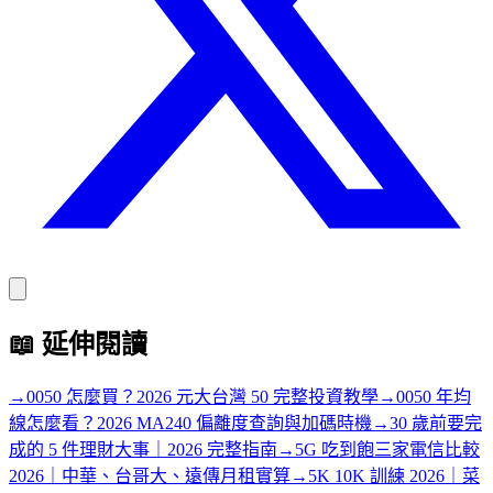
📖
延伸閱讀
→
0050 怎麼買？2026 元大台灣 50 完整投資教學
→
0050 年均
線怎麼看？2026 MA240 偏離度查詢與加碼時機
→
30 歲前要完
成的 5 件理財大事｜2026 完整指南
→
5G 吃到飽三家電信比較
2026｜中華、台哥大、遠傳月租實算
→
5K 10K 訓練 2026｜菜