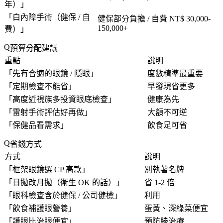
年）
」
「
白內障手術（健保 / 自
健保部分負擔 / 自費 NT$ 30,000-
150,000+
費）
」
預算分配建議
重點
說明
「
先有合適的眼鏡 / 隱眼
」
度數精準最重要
「
定期檢查不能省
」
早發現省更多
「
高度近視族多投資眼底檢查
」
健康為先
「
雷射手術評估好再做
」
大額不可逆
「
保健品看需求
」
飲食足可省
省錢方式
方式
說明
「
框架眼鏡選 CP 高款
」
別執著名牌
「
日拋改月拋（衛生 OK 的話）
」
省 1-2 倍
「
眼科檢查含於健保 / 公司健檢
」
利用
「
飲食補護眼營養
」
蛋黃、深綠菜便宜
「
護眼比治眼便宜
」
預防勝治療