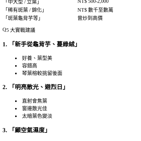
NT$ 500-2,000
「
中大型 / 立葉
」
「
稀有斑葉 / 錦化
」
NT$ 數千至數萬
「
斑葉龜背芋等
」
曾炒到高價
5 大實戰建議
1. 「
新手從龜背芋、蔓綠絨
」
好養、葉型美
容錯高
琴葉榕較挑留後面
2. 「
明亮散光、避烈日
」
直射會焦葉
窗邊散光佳
太暗葉色變淡
3. 「
顧空氣濕度
」