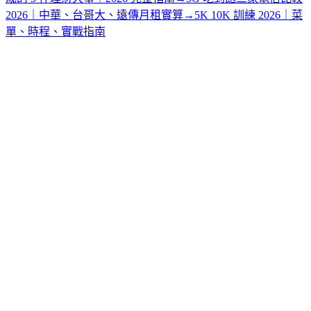
2026｜中華、台哥大、遠傳月租實算
→
5K 10K 訓練 2026｜菜
單、時程、實戰指南