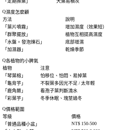
「
定期擦葉
」
大葉易積灰
濕度怎麼顧
方法
說明
「
葉片噴霧
」
增加濕度（效果短）
「
群聚擺放
」
植物互相提高濕度
「
水盤 + 發泡煉石
」
底部增濕
「
加濕器
」
乾燥季節
各植物的小脾氣
植物
注意
「
琴葉榕
」
怕移位、怕悶、易掉葉
「
龜背芋
」
不裂葉多因光不足 / 太年輕
「
鹿角蕨
」
看孢子葉判斷澆水
「
彩葉芋
」
冬季休眠、塊莖過冬
價格範圍
等級
價格
NT$ 150-500
「
普通品種小盆
」