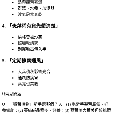
熱帶觀葉喜濕
群聚、水盤、加濕器
冷氣房尤其乾
4. 「
斑葉稀有貨先想清楚
」
價格曾被炒高
照顧較講究
別衝動高價入手
5. 「
定期擦葉通風
」
大葉積灰影響光合
通風防病害
葉亮也美觀
常見問題
Q：「
觀葉植物
」新手選哪個？
A：(1) 龜背芋裂葉霸氣、好
養攀爬；(2) 蔓綠絨品種多、好養；(3) 琴葉榕大葉美但較挑環