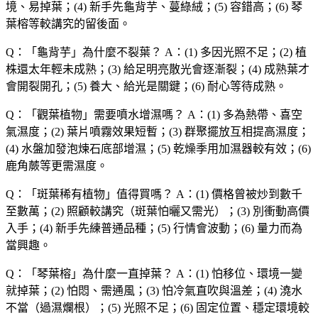
境、易掉葉；(4) 新手先龜背芋、蔓綠絨；(5) 容錯高；(6) 琴
葉榕等較講究的留後面。
Q：「
龜背芋
」為什麼不裂葉？
A：(1) 多因光照不足；(2) 植
株還太年輕未成熟；(3) 給足明亮散光會逐漸裂；(4) 成熟葉才
會開裂開孔；(5) 養大、給光是關鍵；(6) 耐心等待成熟。
Q：「
觀葉植物
」需要噴水增濕嗎？
A：(1) 多為熱帶、喜空
氣濕度；(2) 葉片噴霧效果短暫；(3) 群聚擺放互相提高濕度；
(4) 水盤加發泡煉石底部增濕；(5) 乾燥季用加濕器較有效；(6)
鹿角蕨等更需濕度。
Q：「
斑葉稀有植物
」值得買嗎？
A：(1) 價格曾被炒到數千
至數萬；(2) 照顧較講究（斑葉怕曬又需光）；(3) 別衝動高價
入手；(4) 新手先練普通品種；(5) 行情會波動；(6) 量力而為
當興趣。
Q：「
琴葉榕
」為什麼一直掉葉？
A：(1) 怕移位、環境一變
就掉葉；(2) 怕悶、需通風；(3) 怕冷氣直吹與溫差；(4) 澆水
不當（過濕爛根）；(5) 光照不足；(6) 固定位置、穩定環境較