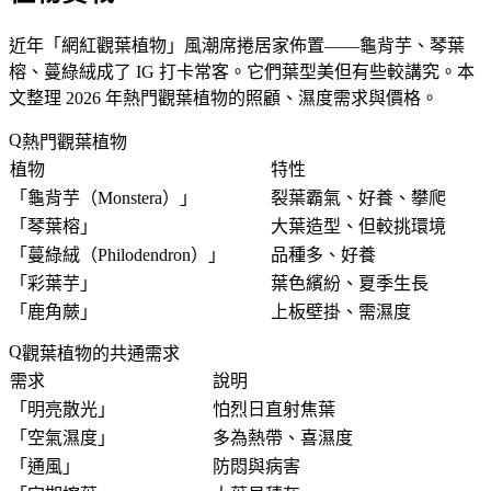
近年「
網紅觀葉植物
」風潮席捲居家佈置——龜背芋、琴葉
榕、蔓綠絨成了 IG 打卡常客。它們葉型美但有些較講究。本
文整理 2026 年熱門觀葉植物的照顧、濕度需求與價格。
熱門觀葉植物
植物
特性
「
龜背芋（Monstera）
」
裂葉霸氣、好養、攀爬
「
琴葉榕
」
大葉造型、但較挑環境
「
蔓綠絨（Philodendron）
」
品種多、好養
「
彩葉芋
」
葉色繽紛、夏季生長
「
鹿角蕨
」
上板壁掛、需濕度
觀葉植物的共通需求
需求
說明
「
明亮散光
」
怕烈日直射焦葉
「
空氣濕度
」
多為熱帶、喜濕度
「
通風
」
防悶與病害