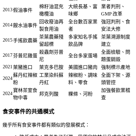
棉籽油混充
大統長基、富
業者判刑、
2013
假油事件
橄欖油
味鄉
GMP 改革
回收廢油再
全台數百家業
強冠判刑、食
2014
餿水油事件
製食用油
者
安法大修
茶葉農藥殘
多家知名手搖
茶葉溯源制度
2015
手搖飲農藥
留超標
飲品牌
建立
殺蟲劑芬普
全面檢驗、問
2017
芬普尼雞蛋
全台多家蛋場
尼
題蛋銷毀
2021
萊豬進口
萊克多巴胺
美國進口豬肉
強制標示產地
蘇丹紅辣椒
工業染料蘇
辣椒粉、調味
全面下架、源
2024
粉
丹紅
料、零食
頭管控
寶林茶室食
加強餐飲業稽
2024
邦克列酸
粿條、河粉
物中毒
查
食安事件的共通模式
幾乎所有食安事件都有類似的發展模式：