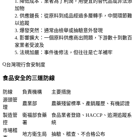
降低成本
：業者為了利潤，用便宜的替代品或非法添
加物
供應鏈長
：從原料到成品經過多層轉手，中間環節難
以追蹤
爆發突然
：通常由檢舉或抽驗意外發現
影響擴大
：一個原料供應商出問題，下游數十到數百
家業者受波及
法規加嚴
：事件後修法，但往往是亡羊補牢
台灣現行食安制度
食品安全的三道防線
防線
負責機構
主要措施
源頭管
農業部
農藥殘留標準、產銷履歷、有機認證
理
製造管
衛福部食藥
食品業者登錄、HACCP、追溯追蹤系
控
署
統
市場稽
地方衛生局
抽驗、稽查、不合格公布