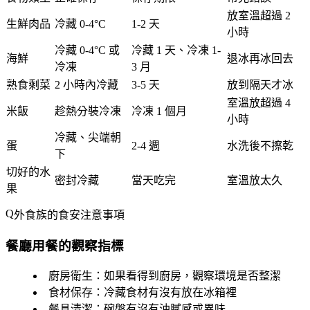
放室溫超過 2
生鮮肉品
冷藏 0-4°C
1-2 天
小時
冷藏 0-4°C 或
冷藏 1 天、冷凍 1-
海鮮
退冰再冰回去
冷凍
3 月
熟食剩菜
2 小時內冷藏
3-5 天
放到隔天才冰
室溫放超過 4
米飯
趁熱分裝冷凍
冷凍 1 個月
小時
冷藏、尖端朝
蛋
2-4 週
水洗後不擦乾
下
切好的水
密封冷藏
當天吃完
室溫放太久
果
外食族的食安注意事項
餐廳用餐的觀察指標
廚房衛生
：如果看得到廚房，觀察環境是否整潔
食材保存
：冷藏食材有沒有放在冰箱裡
餐具清潔
：碗盤有沒有油膩感或異味