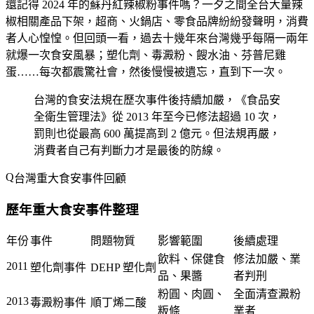
還記得 2024 年的蘇丹紅辣椒粉事件嗎？一夕之間全台大量辣
椒相關產品下架，超商、火鍋店、零食品牌紛紛發聲明，消費
者人心惶惶。但回頭一看，過去十幾年來台灣幾乎每隔一兩年
就爆一次食安風暴；塑化劑、毒澱粉、餿水油、芬普尼雞
蛋……每次都震驚社會，然後慢慢被遺忘，直到下一次。
台灣的食安法規在歷次事件後持續加嚴，《食品安
全衛生管理法》從 2013 年至今已修法超過 10 次，
罰則也從最高 600 萬提高到 2 億元。但法規再嚴，
消費者自己有判斷力才是最後的防線。
台灣重大食安事件回顧
歷年重大食安事件整理
年份
事件
問題物質
影響範圍
後續處理
飲料、保健食
修法加嚴、業
2011
塑化劑事件
DEHP 塑化劑
品、果醬
者判刑
粉圓、肉圓、
全面清查澱粉
2013
毒澱粉事件
順丁烯二酸
粄條
業者