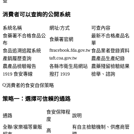
查
消費者可以查詢的公開系統
系統名稱
網址/方式
可查內容
食藥署不合格食品公
最新不合格產品名
食藥署官網
布
單
ftracebook.fda.gov.tw
食品追溯追蹤系統
食品業者登錄資料
taft.coa.gov.tw
產銷履歷查詢
農產品生產紀錄
農產品檢驗報告
各縣市衛生局網站
農藥殘留檢驗結果
1919 食安專線
撥打 1919
檢舉、諮詢
消費者的食安自保策略
策略一：選擇可信賴的通路
食安保障程
通路
說明
度
全聯/家樂福等量販
有自主檢驗機制、供應商管
高