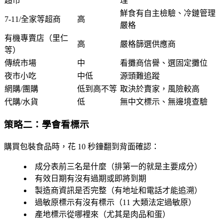
超市
理
鮮食有自主檢驗、冷鏈管理
7-11/全家等超商
高
嚴格
有機專賣店（里仁
高
嚴格篩選供應商
等）
傳統市場
中
看攤商信譽、選固定攤位
夜市小吃
中低
源頭難追蹤
網購/團購
低到高不等
取決於賣家，風險較高
代購/水貨
低
無中文標示、無邊境查驗
策略二：學會看標示
購買包裝食品時，花 10 秒鐘翻到背面確認：
成分表前三名
是什麼（排第一的就是主要成分）
有效日期
有沒有過期或即將到期
製造商資訊
是否完整（有地址和電話才能追溯）
過敏原標示
有沒有標示（11 大類法定過敏原）
產地標示
從哪裡來（尤其是肉品和蛋）