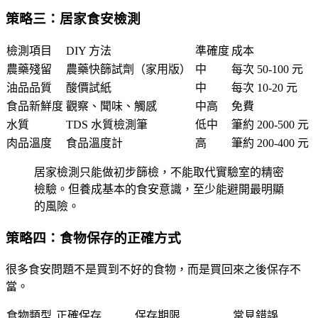
策略三：居家食安檢測
檢測項目
DIY 方法
準確度
成本
農藥殘留
農藥快篩試劑（家用版）
中
每次 50-100 元
油品品質
酸價試紙
中
每次 10-20 元
食品新鮮度
觀察、聞味、觸感
中高
免費
水質
TDS 水質檢測筆
低中
筆約 200-500 元
肉品溫度
食品溫度計
高
筆約 200-400 元
居家檢測只能做初步篩檢，不能取代實驗室的精密
檢驗。但養成基本的食安意識，至少能避開最明顯
的風險。
策略四：食物保存的正確方式
很多食安問題不是買到不好的食物，而是買回來之後保存不
當。
食物類型
正確保存
保存期限
常見錯誤