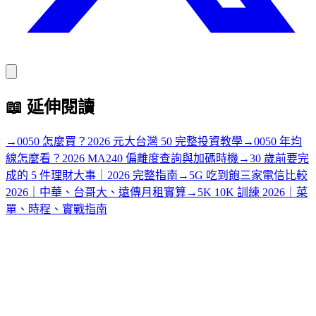
📖
延伸閱讀
→
0050 怎麼買？2026 元大台灣 50 完整投資教學
→
0050 年均
線怎麼看？2026 MA240 偏離度查詢與加碼時機
→
30 歲前要完
成的 5 件理財大事｜2026 完整指南
→
5G 吃到飽三家電信比較
2026｜中華、台哥大、遠傳月租實算
→
5K 10K 訓練 2026｜菜
單、時程、實戰指南