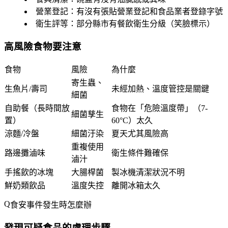
營業登記
：有沒有張貼營業登記和食品業者登錄字號
衛生評等
：部分縣市有餐飲衛生分級（笑臉標示）
高風險食物要注意
食物
風險
為什麼
寄生蟲、
生魚片/壽司
未經加熱、溫度管控是關鍵
細菌
自助餐（長時間放
食物在「危險溫度帶」（7-
細菌孳生
置）
60°C）太久
涼麵/冷盤
細菌汙染
夏天尤其風險高
重複使用
路邊攤滷味
衛生條件難確保
滷汁
手搖飲的冰塊
大腸桿菌
製冰機清潔狀況不明
鮮奶類飲品
溫度失控
離開冰箱太久
食安事件發生時怎麼辦
發現可疑食品的處理步驟