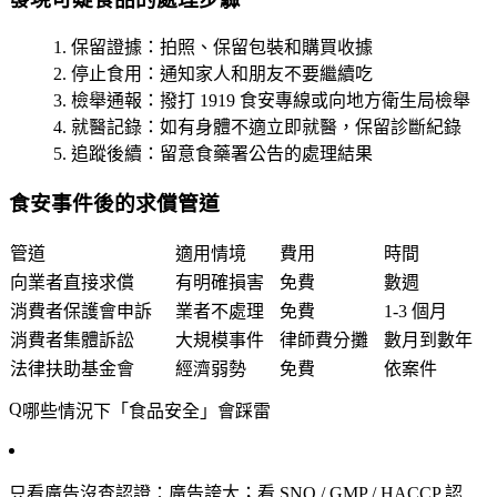
保留證據
：拍照、保留包裝和購買收據
停止食用
：通知家人和朋友不要繼續吃
檢舉通報
：撥打 1919 食安專線或向地方衛生局檢舉
就醫記錄
：如有身體不適立即就醫，保留診斷紀錄
追蹤後續
：留意食藥署公告的處理結果
食安事件後的求償管道
管道
適用情境
費用
時間
向業者直接求償
有明確損害
免費
數週
消費者保護會申訴
業者不處理
免費
1-3 個月
消費者集體訴訟
大規模事件
律師費分攤
數月到數年
法律扶助基金會
經濟弱勢
免費
依案件
哪些情況下「食品安全」會踩雷
只看廣告沒查認證
：廣告誇大；看 SNQ / GMP / HACCP 認