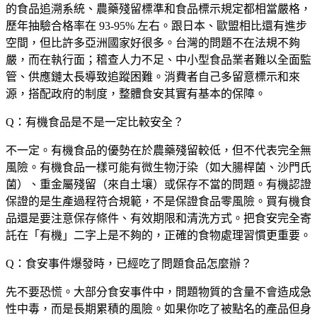
的食品追溯系統、農藥殘留標準和食品標示規定都相當嚴格，
歷年抽驗合格率在 93-95% 左右。跟日本、歐盟相比還有進步
空間，但比許多亞洲國家好很多。台灣的問題不在法規不夠
嚴，而在執行面；稽查人力不足、中小型食品業者難以全面監
管、供應鏈太長導致追蹤困難。消費者自己多留意標示和來
源，搭配政府的制度，整體食安其實有基本的保障。
Q：有機食品是不是一定比較安全？
不一定。有機食品的優勢在於農藥殘留較低，但不代表完全無
風險。有機食品一樣可能有微生物汙染（如大腸桿菌、沙門氏
菌）、重金屬殘留（來自土壤）或保存不當的問題。有機認證
保證的是生產過程符合規範，不是保證食品零風險。買有機食
品還是要注意保存條件、有效期限和清洗方式。把食安完全寄
託在「有機」二字上是不夠的，正確的食物處理習慣更重要。
Q：食安事件爆發時，已經吃了問題食品怎麼辦？
先不要恐慌。大部分食安事件中，問題物質的含量不會造成急
性中毒，而是長期累積的風險。如果你吃了被點名的產品但身