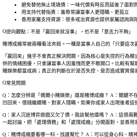
避免替他無止境填債
：一味代償有時反而延後了面對
用支持代替指責
：羞辱常讓當事人更隱瞞、更孤立
善用家屬支持資源
：很多戒治資源也提供家屬諮詢與
逆向觀點：不是「贏回來就沒事」，也不是「意志力不夠」
賭博成癮常被兩種看法夾殺。一種是當事人自己的「只要這次
「贏回來」幾乎不會真正解決問題，因為核心是失控的行為模
併的情緒困擾，只會讓當事人因羞愧而更不敢開口。比較有幫
賭娛樂都當成病；真正的判斷在於是否失控、是否造成實質傷
常見問題
Q：怎麼分辨是「偶爾小賭娛樂」還是賭博成癮？
A：關鍵不
凹回來、借錢繼續賭、對家人隱瞞。如果你或家人出現後者這
Q：家人沉迷博弈遊戲又欠了債，我該幫他還嗎？
A：這很兩
一起討論，把「處理債務」和「處理成癮」分開面對，並善用
Q：賭博成癮要看哪一科、找誰幫忙？
A：可以從身心科、精