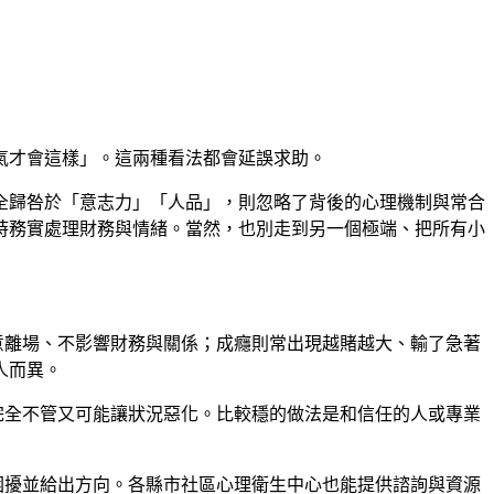
氣才會這樣」。這兩種看法都會延誤求助。
全歸咎於「意志力」「人品」，則忽略了背後的心理機制與常合
時務實處理財務與情緒。當然，也別走到另一個極端、把所有小
意離場、不影響財務與關係；成癮則常出現越賭越大、輸了急著
人而異。
完全不管又可能讓狀況惡化。比較穩的做法是和信任的人或專業
困擾並給出方向。各縣市社區心理衛生中心也能提供諮詢與資源