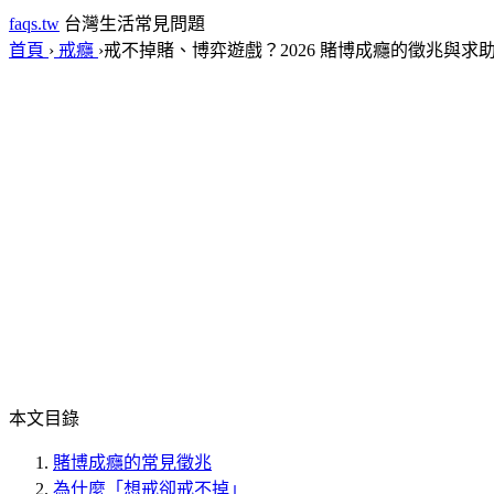
faqs.tw
台灣生活常見問題
首頁
›
戒癮
›
戒不掉賭、博弈遊戲？2026 賭博成癮的徵兆與求
本文目錄
賭博成癮的常見徵兆
為什麼「想戒卻戒不掉」