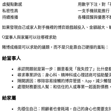
虛擬點數感
用數字下注，對「
私密性高
一支手機就能進行
持續推播
各種提醒與優惠不
如果發現自己或家人對手機裡的博弈遊戲越投入、金額越大、
當事人與家屬可以往哪裡求助
賭博成癮是可以求助的議題，而不是只能靠自己硬撐的羞恥：
給當事人
承認問題就是第一步
：願意看見「我失控了」比什麼
尋求專業評估
：身心科、精神科或心理諮商可協助釐
隔開誘因
：移除容易接觸的博弈管道、App，減少觸
處理財務要找人幫
：和信任的人或專業一起面對債務
給家屬
先穩住自己
：照顧者也會耗竭，自己的身心也需要支