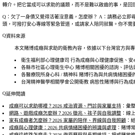
轉介。把它當成可以求助的議題，而不是難以啟齒的事，是回
Q：欠了一身債又覺得活著沒意義，怎麼辦？
A：請務必立即
頭，可撥打安心專線等緊急管道，或請家人陪同就醫。你不需
資料來源
本文賭博成癮與求助的衛教內容，依據以下台灣官方與專
衛生福利部心理健康司
行為成癮與心理健康促進、安
各縣市社區心理衛生中心
賭博相關困擾的諮詢、評估
各醫療院所身心科 / 精神科
賭博行為與共病情緒困擾
台灣精神醫學相關學會公開衛教
病態性賭博與行為成
延伸閱讀
成癮可以求助哪裡？2026 戒治資源、門診與家屬支持
：彙
網路、遊戲成癮怎麼辦？2026 徵兆、孩子與自我調整
：線
家有成癮者怎麼辦？2026 家屬的陪伴、界線與自我照顧
：
成癮與心理健康：2026 共病情緒困擾的辨識與處理
：賭博
戒癮這條路怎麼走？2026 復原歷程與長期維持
：把戒賭放