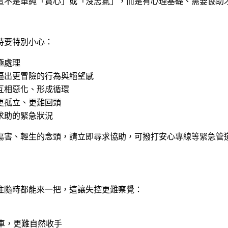
這不是單純「貪心」或「沒志氣」，而是有心理基礎、需要協助
時要特別小心：
極處理
逼出更冒險的行為與絕望感
互相惡化、形成循環
更孤立、更難回頭
求助的緊急狀況
傷害、輕生的念頭，請立即尋求協助，可撥打安心專線等緊急管
注隨時都能來一把，這讓失控更難察覺：
車，更難自然收手