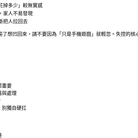
花掉多少」較無實感
，家人不易發現
斷把人拉回去
輸了想凹回來，請不要因為「只是手機遊戲」就輕忽。失控的核
都重要
清與處理
發
，別獨自硬扛
持