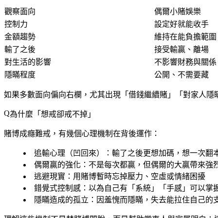
觀察面向
偶爾小賭娛樂
控制力
設定好就能收手
金額趨勢
維持在能負擔範圍
輸了之後
接受輸贏、離場
對生活的影響
不影響財務與關係
隱瞞程度
公開、不需要藏
如果多數面向偏向右欄，尤其出現「借錢繼續賭」「對家人隱
為什麼「想戒卻戒不掉」
賭博成癮難戒，有幾個心理機制在背後運作：
追輸心理（凹回來）
：輸了之後更想加碼，想一次翻
偶爾贏的強化
：不是每次都贏，但偶爾的大贏帶來強
逃避現實
：用賭博暫時忘掉壓力、空虛或情緒困擾
錯覺式控制感
：以為自己有「系統」「手感」可以掌
隱瞞造成的孤立
：因羞愧而隱瞞，失去能拉住自己的