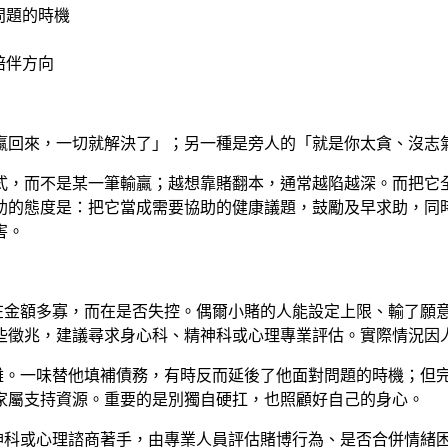
問題的時機
陪伴方向
贏回來，一切就解決了」；另一種是旁人的「就是你太貪、沒志
式，而不是某一筆輸贏；越想靠賭翻本，通常越陷越深。而把它
助的態度是：把它當成需要協助的健康議題，鼓勵及早求助，同
害。
在金額多寡，而在是否失控。偶爾小賭的人能設定上限、輸了願
些徵兆，建議尋求身心科、精神科或心理專業評估。實際情況因
難。一味替他填補債務，有時反而延後了他面對問題的時機；但
家屬支持資源。重要的是別獨自硬扛，也照顧好自己的身心。
神科或心理諮商著手，由專業人員評估賭博行為、是否合併情緒