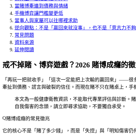
當賭博牽連到債務與情緒
手機博弈讓門檻變更低
當事人與家屬可以往哪裡求助
逆向觀點：不是「贏回來就沒事」，也不是「意志力不夠
常見問題
資料來源
延伸閱讀
戒不掉賭、博弈遊戲？2026 賭博成癮的
「再玩一把就收手」「這次一定能把上次輸的贏回來」——很
牽扯到債務、謊言與破裂的信任。而現在賭不只在賭桌上，手
本文為一般健康衛教資訊，不能取代專業評估與診斷。賭
自我傷害的念頭，請立即尋求協助，不要獨自承受。
賭博成癮的常見徵兆
它的核心不是「賭了多少錢」，而是「失控」與「明知傷害仍