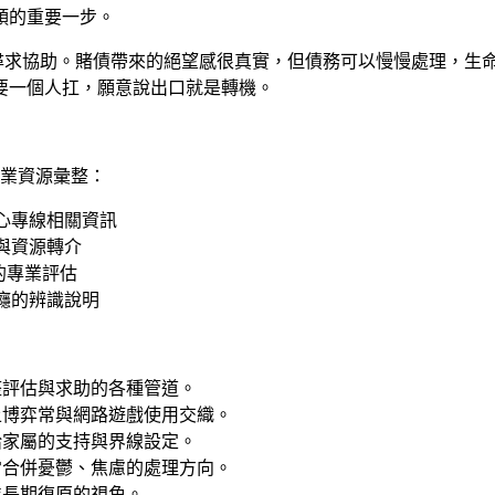
頭的重要一步。
尋求協助。賭債帶來的絕望感很真實，但債務可以慢慢處理，生
要一個人扛，願意說出口就是轉機。
業資源彙整：
心專線相關資訊
與資源轉介
的專業評估
癮的辨識說明
整評估與求助的各種管道。
上博弈常與網路遊戲使用交織。
給家屬的支持與界線設定。
常合併憂鬱、焦慮的處理方向。
進長期復原的視角。