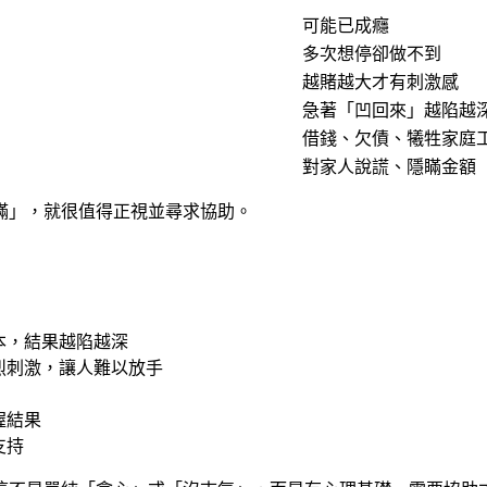
可能已成癮
多次想停卻做不到
越賭越大才有刺激感
急著「凹回來」越陷越
借錢、欠債、犧牲家庭
對家人說謊、隱瞞金額
瞞」，就很值得正視並尋求協助。
本，結果越陷越深
烈刺激，讓人難以放手
握結果
支持