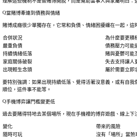
理解這些機制不是替賭博開脫，而是幫助當事人與家屬明白：
當賭博牽連到債務與情緒
賭博成癮很少單獨存在，它常和負債、情緒困擾纏在一起，這
合併狀況
為什麼要更積
嚴重負債
債務壓力可能
持續情緒低落
賭與憂鬱可能
家庭關係破裂
失去支持讓人
出現輕生念頭
屬於需要立即
要特別強調：如果出現持續低落、覺得活著沒意義，或有自我
順位，這件事不能等。
手機博弈讓門檻變更低
過去要賭得特地去某個場所，現在手機裡的博弈遊戲、線上下
變化
帶來的風險
隨時可玩
沒有「場所」當煞