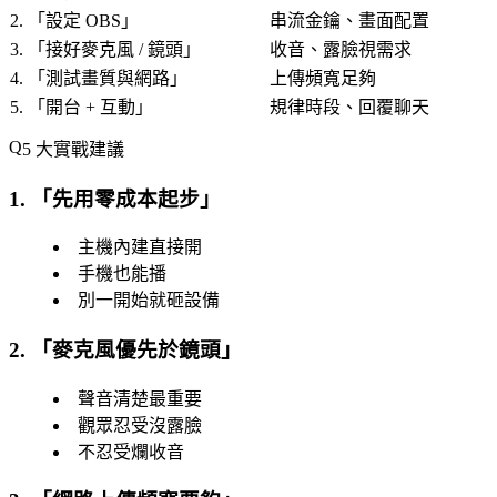
2. 「
設定 OBS
」
串流金鑰、畫面配置
3. 「
接好麥克風 / 鏡頭
」
收音、露臉視需求
4. 「
測試畫質與網路
」
上傳頻寬足夠
5. 「
開台 + 互動
」
規律時段、回覆聊天
5 大實戰建議
1. 「
先用零成本起步
」
主機內建直接開
手機也能播
別一開始就砸設備
2. 「
麥克風優先於鏡頭
」
聲音清楚最重要
觀眾忍受沒露臉
不忍受爛收音