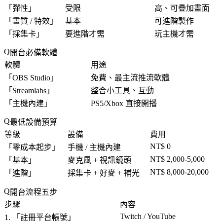
「
彈性
」
受限
高、可疊加畫面
「
畫質 / 特效
」
基本
可進階製作
「
採集卡
」
要進階才需
玩主機才需
開台必備軟體
軟體
用途
「
OBS Studio
」
免費、最主流推流軟體
「
Streamlabs
」
整合小工具、互動
「
主機內建
」
PS5/Xbox 直接開播
最低設備預算
等級
設備
費用
NT$ 0
「
零成本起步
」
手機 / 主機內建
NT$ 2,000-5,000
「
基本
」
麥克風 + 視訊鏡頭
NT$ 8,000-20,000
「
進階
」
採集卡 + 好麥 + 補光
開台流程五步
步驟
內容
Twitch / YouTube
1. 「
註冊平台帳號
」