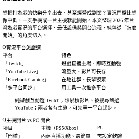
想把打遊戲的快樂分享出去、甚至經營成副業？實況門檻比想
像中低，一支手機或一台主機就能開始。本文整理 2026 年台
灣遊戲實況的平台選擇、最低設備與開台流程，純粹從「
怎麼
開始
」的角度切入。
實況平台怎麼選
平台
特色
「
Twitch
」
遊戲直播主場、即時互動強
「
YouTube Live
」
流量大、影片可長存
「
Facebook Gaming
」
在地社群、長輩觀眾
「
多平台同步
」
用工具一次推多平台
純遊戲互動選 Twitch；想累積影片、被搜尋到選
YouTube；兩者各有生態，可先單一平台起步。
主機開台 vs PC 開台
PC
項目
主機（PS5/Xbox）
「
門檻
」
內建直播功能、最簡單
需設定軟體