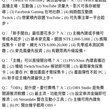
Q：「
Twitch vs YouTube
」開台選哪個？
A：(1) Twitch 是遊戲
直播主場、互動強；(2) YouTube 流量大、影片可長存被搜
尋；(3) Facebook Gaming 在地社群；(4) 純遊戲互動選
Twitch；(5) 想累積內容選 YouTube；(6) 可先專注單一平台起
步。
Q：「
新手開台
」最低要花多少？
A：(1) 主機內建或手機可
零成本起步；(2) 基本麥克風 + 鏡頭 NT$ 2,000-5,000；(3) 進階
採集卡 + 好麥 + 補光 NT$ 8,000-20,000；(4) 先零成本測試興
趣；(5) 麥克風優先投資；(6) 有觀眾再升級設備。
Q：「
主機
」可以直接開台嗎？
A：(1) PS5/Xbox 內建直播功
能；(2) 連結 Twitch/YouTube 帳號即可開；(3) 最簡單免採集
卡；(4) 要在 PC 疊加畫面才需採集卡；(5) 畫面彈性不如 PC；
(6) 新手從主機內建最快上手。
Q：「
OBS
」是什麼，要付費嗎？
A：(1) OBS Studio 是免費
開源推流軟體；(2) 最主流、功能完整；(3) 設定串流金鑰即可
推流；(4) Streamlabs 整合互動小工具；(5) 主機可用內建免
裝；(6) PC 開台幾乎都用 OBS。