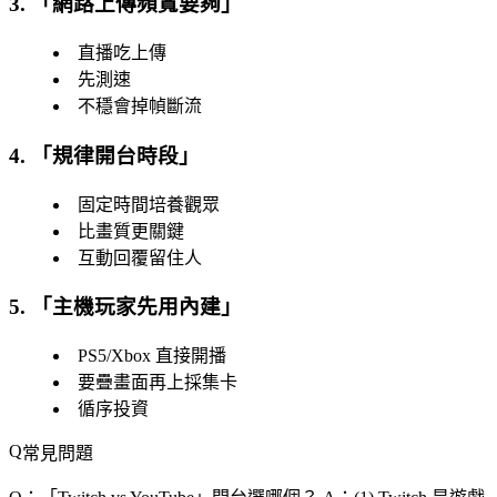
3. 「
網路上傳頻寬要夠
」
直播吃上傳
先測速
不穩會掉幀斷流
4. 「
規律開台時段
」
固定時間培養觀眾
比畫質更關鍵
互動回覆留住人
5. 「
主機玩家先用內建
」
PS5/Xbox 直接開播
要疊畫面再上採集卡
循序投資
常見問題