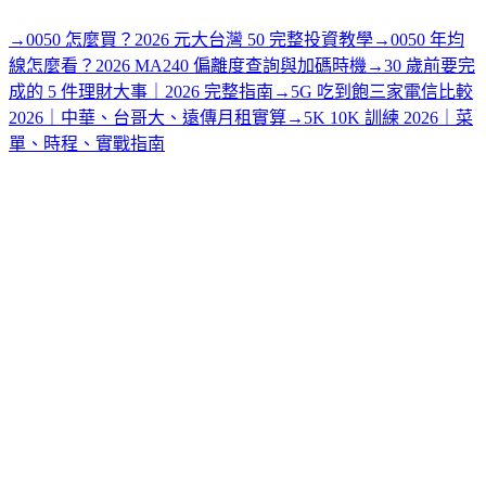
→
0050 怎麼買？2026 元大台灣 50 完整投資教學
→
0050 年均
線怎麼看？2026 MA240 偏離度查詢與加碼時機
→
30 歲前要完
成的 5 件理財大事｜2026 完整指南
→
5G 吃到飽三家電信比較
2026｜中華、台哥大、遠傳月租實算
→
5K 10K 訓練 2026｜菜
單、時程、實戰指南