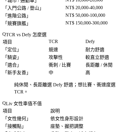
「
城市 / 通勤車
」
NT$ 20,000-40,000
「
入門公路 / 登山
」
NT$ 50,000-100,000
「
進階公路
」
NT$ 150,000-300,000
「
競賽旗艦
」
TCR vs Defy 怎麼選
TCR
Defy
項目
「
定位
」
競速
耐力舒適
「
騎姿
」
攻擊性
較直立舒適
「
適合
」
衝刺 / 比賽
長距離 / 休閒
「
新手友善
」
中
高
純休閒、長距離選 Defy 舒適；想比賽、衝速度選
TCR。
Liv 女性車值不值
項目
說明
「
女性幾何
」
依女性身形設計
「
接觸點
」
座墊、握把調整