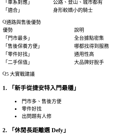
「
車系對應
」
公路、登山、城市都有
「
適合
」
身形較嬌小的騎士
通路與售後優勢
優勢
說明
「
門市最多
」
全台據點密集
「
售後保養方便
」
哪都找得到服務
「
零件好找
」
通用性高
「
二手保值
」
大品牌好脫手
5 大實戰建議
1. 「
新手從捷安特入門最穩
」
門市多、售後方便
零件好找
出問題有人修
2. 「
休閒長距離選 Defy
」