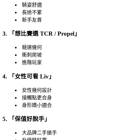
騎姿舒適
長途不累
新手友善
3. 「
想比賽選 TCR / Propel
」
競速幾何
衝刺爬坡
進階玩家
4. 「
女性可看 Liv
」
女性幾何設計
接觸點更合身
身形嬌小適合
5. 「
保值好脫手
」
大品牌二手搶手