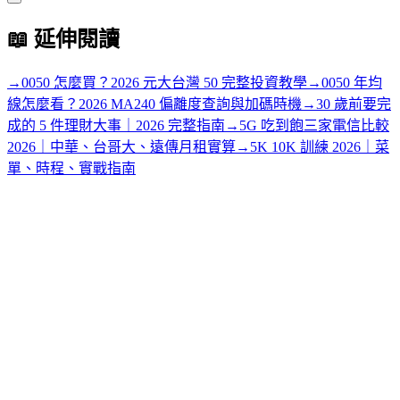
📖
延伸閱讀
→
0050 怎麼買？2026 元大台灣 50 完整投資教學
→
0050 年均
線怎麼看？2026 MA240 偏離度查詢與加碼時機
→
30 歲前要完
成的 5 件理財大事｜2026 完整指南
→
5G 吃到飽三家電信比較
2026｜中華、台哥大、遠傳月租實算
→
5K 10K 訓練 2026｜菜
單、時程、實戰指南