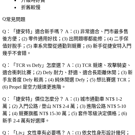
升級時好賣
折舊較慢
常見問題
Q：「
捷安特
」適合新手嗎？
A：(1) 非常適合、門市最多售
後方便；(2) 零件通用好找；(3) 出問題哪都能修；(4) 二手保
值好脫手；(5) 車系完整從通勤到競賽；(6) 新手從捷安特入門
幾乎不會錯。
Q：「
TCR vs Defy
」怎麼選？
A：(1) TCR 競速、攻擊騎姿、
適合衝刺比賽；(2) Defy 耐力、舒適、適合長距離休閒；(3) 新
手友善度 Defy 較高；(4) 純休閒選 Defy；(5) 想比賽選 TCR；
(6) Propel 是空力競速更進階。
Q：「
捷安特
」價位怎麼分？
A：(1) 城市通勤車 NT$ 1-2
萬；(2) 入門公路 / 登山 NT$ 2-4 萬；(3) 進階公路 NT$ 5-10
萬；(4) 競賽旗艦 NT$ 15-30 萬；(5) 套件等級決定價格；(6)
新手 2-4 萬有好選擇。
Q：「
Liv
」女性車有必要嗎？
A：(1) 依女性身形設計幾何；