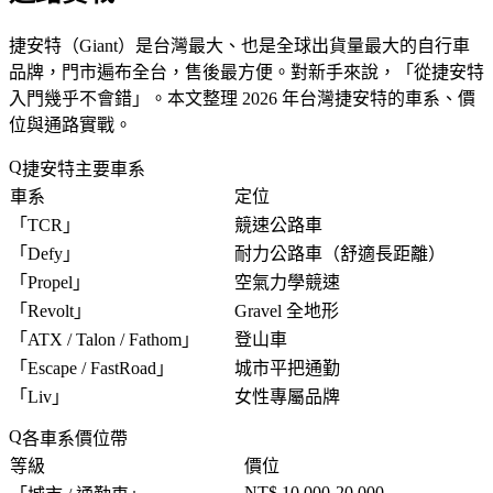
捷安特（Giant）是台灣最大、也是全球出貨量最大的自行車
品牌，門市遍布全台，售後最方便。對新手來說，「
從捷安特
入門幾乎不會錯
」。本文整理 2026 年台灣捷安特的車系、價
位與通路實戰。
捷安特主要車系
車系
定位
「
TCR
」
競速公路車
「
Defy
」
耐力公路車（舒適長距離）
「
Propel
」
空氣力學競速
「
Revolt
」
Gravel 全地形
「
ATX / Talon / Fathom
」
登山車
「
Escape / FastRoad
」
城市平把通勤
「
Liv
」
女性專屬品牌
各車系價位帶
等級
價位
NT$ 10,000-20,000