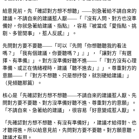
給意見前，先「確認對方想不想聽」——別急著給不請自來的
建議。不請自來的建議惹人厭——「『沒有人問、對方也沒準
備好，你就急著給建議、指點』，容易『被當成「愛指點、挑
剔、多管閒事」，惹人反感』」。
先問對方要不要聽——「可以『先問「你想聽聽我的看法
嗎？」「我有個建議，你要聽嗎？」』」，「讓對方『有選
擇、有準備』」。對方沒準備好聽不進——「『對方沒有心理
準備、或正在情緒裡時，建議「聽不進去」』」。尊重對方的
意願——「『對方不想聽、只是想抒發，就別硬給建議』」
（見傾聽那篇）。
核心是「先確認對方想不想聽——不請自來的建議惹人厭、先
問對方要不要聽、對方沒準備好聽不進、尊重對方的意願」。
「不請自來、急著給的建議」，很容易「好意變成惹人厭」。
「先確認對方想不想聽、有沒有準備好」，建議才給得對、也
才聽得進。所以給意見前，先問對方要不要聽。對方願意聽，
建議才有用。