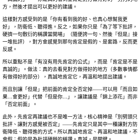
方，然後才提出可以更好的建議。
這樣對方感受到的是「你有看到我的好、也真心想幫我更
好」，防衛低、聽得進。反之，如果你只是「為了等下批評，
硬擠一句敷衍的稱讚當開場」（隨便誇一句、然後『但是』接
一堆批評），對方會感覺到那句肯定是假的、是套路，反而更
反感。
所以重點不是「有沒有用先肯定的公式」，而是「肯定是不是
真誠的」。做法：真的去看見對方做得好的地方（多數事情都
有做得好的部分），真誠地肯定它，再溫和地提出建議。
而且別讓「但是」把前面的肯定全否定掉——可以用「而且如
果…會更好」代替「但是你…」，讓建議是「錦上添花」而非
「否定前面」。
此外，先肯定再建議也不是唯一方法，核心精神是「別劈頭只
批評、讓對方感覺被否定」——先肯定只是其中一種讓對方防
衛降低、聽得進的方式。所以真誠地肯定、再溫和地建議，不
會假；假的是為批評硬掰的稱讚。真誠，是關鍵。