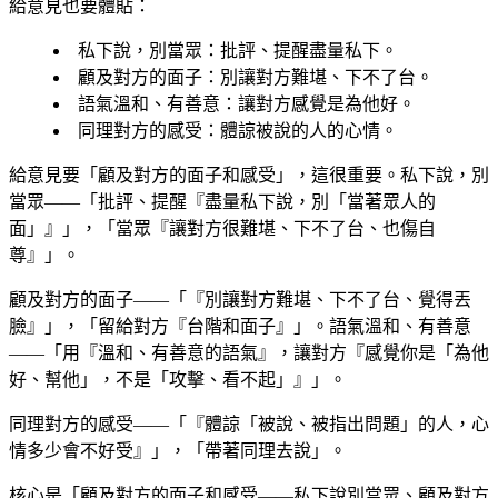
給意見也要體貼：
私下說，別當眾
：批評、提醒盡量私下。
顧及對方的面子
：別讓對方難堪、下不了台。
語氣溫和、有善意
：讓對方感覺是為他好。
同理對方的感受
：體諒被說的人的心情。
給意見要「顧及對方的面子和感受」，這很重要。私下說，別
當眾——「批評、提醒『盡量私下說，別「當著眾人的
面」』」，「當眾『讓對方很難堪、下不了台、也傷自
尊』」。
顧及對方的面子——「『別讓對方難堪、下不了台、覺得丟
臉』」，「留給對方『台階和面子』」。語氣溫和、有善意
——「用『溫和、有善意的語氣』，讓對方『感覺你是「為他
好、幫他」，不是「攻擊、看不起」』」。
同理對方的感受——「『體諒「被說、被指出問題」的人，心
情多少會不好受』」，「帶著同理去說」。
核心是「顧及對方的面子和感受——私下說別當眾、顧及對方