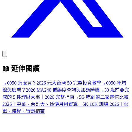
📖
延伸閱讀
→
0050 怎麼買？2026 元大台灣 50 完整投資教學
→
0050 年均
線怎麼看？2026 MA240 偏離度查詢與加碼時機
→
30 歲前要完
成的 5 件理財大事｜2026 完整指南
→
5G 吃到飽三家電信比較
2026｜中華、台哥大、遠傳月租實算
→
5K 10K 訓練 2026｜菜
單、時程、實戰指南