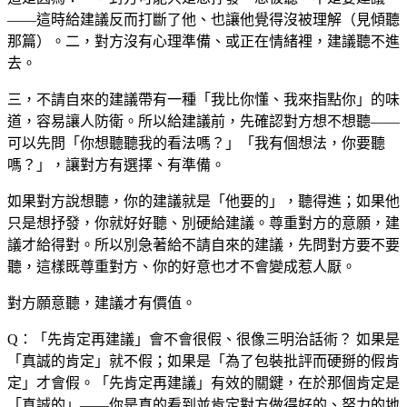
——這時給建議反而打斷了他、也讓他覺得沒被理解（見傾聽
那篇）。二，對方沒有心理準備、或正在情緒裡，建議聽不進
去。
三，不請自來的建議帶有一種「我比你懂、我來指點你」的味
道，容易讓人防衛。所以給建議前，先確認對方想不想聽——
可以先問「你想聽聽我的看法嗎？」「我有個想法，你要聽
嗎？」，讓對方有選擇、有準備。
如果對方說想聽，你的建議就是「他要的」，聽得進；如果他
只是想抒發，你就好好聽、別硬給建議。尊重對方的意願，建
議才給得對。所以別急著給不請自來的建議，先問對方要不要
聽，這樣既尊重對方、你的好意也才不會變成惹人厭。
對方願意聽，建議才有價值。
Q：「先肯定再建議」會不會很假、很像三明治話術？
如果是
「真誠的肯定」就不假；如果是「為了包裝批評而硬掰的假肯
定」才會假。「先肯定再建議」有效的關鍵，在於那個肯定是
「真誠的」——你是真的看到並肯定對方做得好的、努力的地