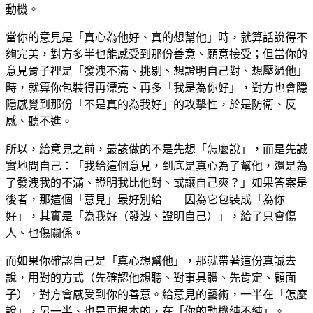
動機。
當你的意見是「真心為他好、真的想幫他」時，就算話說得不
夠完美，對方多半也能感受到那份善意、願意接受；但當你的
意見骨子裡是「發洩不滿、挑剔、想證明自己對、想壓過他」
時，就算你包裝得再漂亮、再多「我是為你好」，對方也會隱
隱感覺到那份「不是真的為我好」的攻擊性，於是防衛、反
感、聽不進。
所以，給意見之前，最該做的不是先想「怎麼說」，而是先誠
實地問自己：「我給這個意見，到底是真心為了幫他，還是為
了發洩我的不滿、證明我比他對、或讓自己爽？」如果答案是
後者，那這個「意見」最好別給——因為它包裝成「為你
好」，其實是「為我好（發洩、證明自己）」，給了只會傷
人、也傷關係。
而如果你確認自己是「真心想幫他」，那就帶著這份真誠去
說，用對的方式（先確認他想聽、對事具體、先肯定、顧面
子），對方會感受到你的善意。給意見的藝術，一半在「怎麼
說」，另一半、也是更根本的，在「你的動機純不純」。