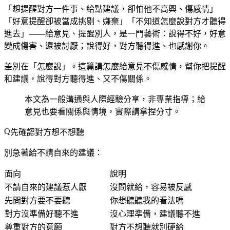
「想提醒對方一件事、給點建議，卻怕他不高興、傷感情」
「好意提醒卻被當成挑剔、嫌棄」「不知道怎麼說對方才聽得
進去」——給意見、提醒別人，是一門藝術：說得不好，好意
變成傷害、還被討厭；說得好，對方聽得進、也感謝你。
差別在「怎麼說」。這篇講怎麼給意見不傷感情，幫你把提醒
和建議，說得對方聽得進、又不傷關係。
本文為一般溝通與人際經驗分享，非專業指導；給
意見也要看關係與情境，實際請拿捏分寸。
先確認對方想不想聽
別急著給不請自來的建議：
面向
說明
不請自來的建議惹人厭
沒問就給，容易被反感
先問對方要不要聽
你想聽聽我的看法嗎
對方沒準備好聽不進
沒心理準備，建議聽不進
尊重對方的意願
對方不想聽就別硬給