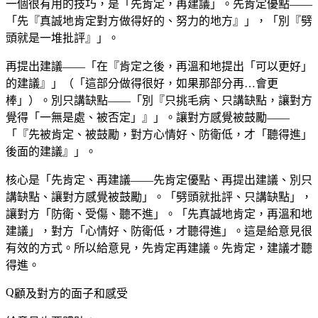
一個很有用的技巧，是「先肯定，再建議」。先肯定優點——
「先『真誠地肯定對方做得好的、努力的地方』」，「別『劈
頭就是一堆批評』」。
再提出建議——「在『肯定之後，再溫和地提出「可以更好」
的建議』」（「這部分做得很好，如果那部分再…會更
棒」）。別只講缺點——「別『只挑毛病、只講缺點，讓對方
覺得「一無是處、被否定」』」。讓對方感覺被鼓勵——
「『先被肯定、被鼓勵，對方心情好、防衛低，才「聽得進」
後面的建議』」。
核心是「先肯定、再建議——先肯定優點、再提出建議、別只
講缺點、讓對方感覺被鼓勵」。「劈頭就批評、只講缺點」，
讓對方「防衛、受傷、聽不進」。「先真誠地肯定，再溫和地
建議」，對方「心情好、防衛低，才聽得進」。這是給意見很
有效的方式。所以給意見，先肯定再建議。先肯定，建議才聽
得進。
顧及對方的面子和感受