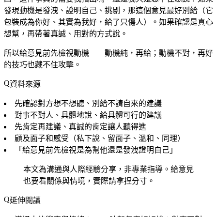
發現動機是發洩、證明自己、挑剔，那這個意見最好別給（它
包裝成為你好、其實為我好，給了只傷人）。如果確認是真心
想幫，再帶著真誠、用對的方式說。
所以給意見前先檢視動機——動機純，再給；動機不對，再好
的技巧也藏不住攻擊。
資料來源
先確認對方想不想聽、別給不請自來的建議
對事不對人、具體地說、給具體可行的建議
先肯定再建議、真誠的肯定讓人聽得進
顧及面子和感受（私下說、留面子、溫和、同理）
「給意見前先檢視是為幫他還是發洩證明自己」
本文為溝通與人際經驗分享，非專業指導。給意見
也要看關係與情境，實際請拿捏分寸。
延伸閱讀