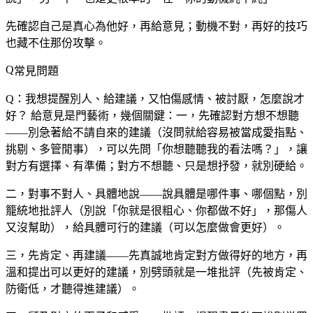
先確認自己是真心為他好，再給意見；動機不對，再好的技巧
也藏不住那份攻擊。
常見問題
Q：我想提醒別人、給建議，又怕傷感情、被討厭，怎麼說才
好？
給意見是門藝術，幾個關鍵：一，先確認對方想不想聽
——別急著給不請自來的建議（沒問就給容易被當成愛指點、
挑剔、多管閒事），可以先問「你想聽聽我的看法嗎？」，讓
對方有選擇、有準備；對方不想聽、只是想抒發，就別硬給。
二，對事不對人、具體地說——說具體是哪件事、哪個點，別
籠統地批評人（別說「你就是很粗心、你都做不好」，那傷人
又沒幫助），給具體可行的建議（可以怎麼做會更好）。
三，先肯定、再建議——先真誠地肯定對方做得好的地方，再
溫和提出可以更好的建議，別劈頭就是一堆批評（先被肯定、
防衛低，才聽得進建議）。