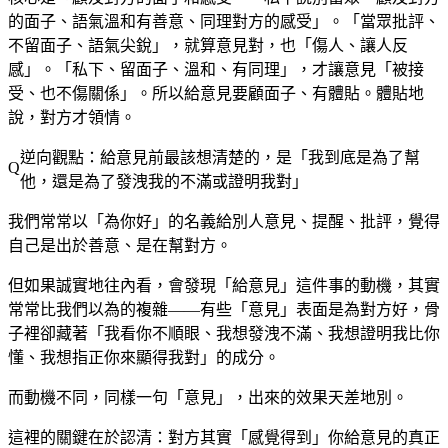
的面子、語氣溫和有善意、同理對方的感受」。「當眾批評、
不留面子、語氣尖銳」，就算意見對，也「傷人、讓人反
感」。「私下、留面子、溫和、有同理」，才讓意見「被接
受、也不傷關係」。所以給意見要顧面子、有體貼。體貼地
說，對方才領情。
逆向觀點：給意見前最該想清楚的，是「我到底是為了幫
他，還是為了發洩我的不滿或證明我對」
我們常常以「為你好」的名義給別人意見、提醒、批評，覺得
自己是出於善意、是在幫對方。
但如果誠實地往內看，會發現「給意見」這件事的動機，其實
常常比我們以為的複雜——有些「意見」表面是為對方好，骨
子裡卻藏著「我看你不順眼、我想發洩不滿、我想證明我比你
懂、我想指正你來顯得我對」的成分。
而動機不同，同樣一句「意見」，出來的效果天差地別。
這裡的關鍵在於認清：對方其實「感覺得到」你給意見的真正