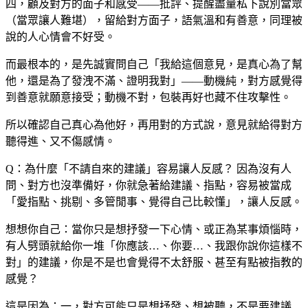
四，顧及對方的面子和感受——批評、提醒盡量私下說別當眾
（當眾讓人難堪），留給對方面子，語氣溫和有善意，同理被
說的人心情會不好受。
而最根本的，是先誠實問自己「我給這個意見，是真心為了幫
他，還是為了發洩不滿、證明我對」——動機純，對方感覺得
到善意就願意接受；動機不對，包裝再好也藏不住攻擊性。
所以確認自己真心為他好，再用對的方式說，意見就給得對方
聽得進、又不傷感情。
Q：為什麼「不請自來的建議」容易讓人反感？
因為沒有人
問、對方也沒準備好，你就急著給建議、指點，容易被當成
「愛指點、挑剔、多管閒事、覺得自己比較懂」，讓人反感。
想想你自己：當你只是想抒發一下心情、或正為某事煩惱時，
有人劈頭就給你一堆「你應該…、你要…、我跟你說你這樣不
對」的建議，你是不是也會覺得不太舒服、甚至有點被指教的
感覺？
這是因為：一，對方可能只是想抒發、想被聽，不是要建議