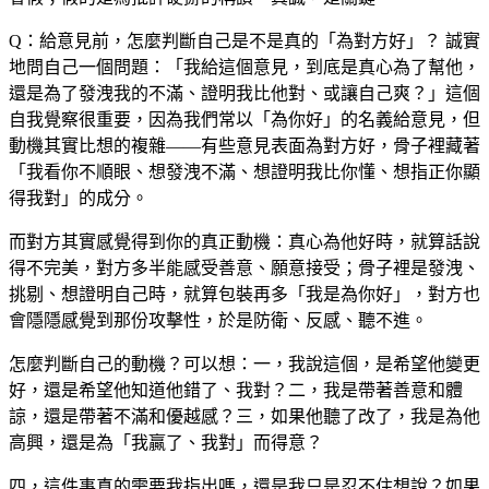
Q：給意見前，怎麼判斷自己是不是真的「為對方好」？
誠實
地問自己一個問題：「我給這個意見，到底是真心為了幫他，
還是為了發洩我的不滿、證明我比他對、或讓自己爽？」這個
自我覺察很重要，因為我們常以「為你好」的名義給意見，但
動機其實比想的複雜——有些意見表面為對方好，骨子裡藏著
「我看你不順眼、想發洩不滿、想證明我比你懂、想指正你顯
得我對」的成分。
而對方其實感覺得到你的真正動機：真心為他好時，就算話說
得不完美，對方多半能感受善意、願意接受；骨子裡是發洩、
挑剔、想證明自己時，就算包裝再多「我是為你好」，對方也
會隱隱感覺到那份攻擊性，於是防衛、反感、聽不進。
怎麼判斷自己的動機？可以想：一，我說這個，是希望他變更
好，還是希望他知道他錯了、我對？二，我是帶著善意和體
諒，還是帶著不滿和優越感？三，如果他聽了改了，我是為他
高興，還是為「我贏了、我對」而得意？
四，這件事真的需要我指出嗎，還是我只是忍不住想說？如果