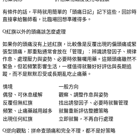
有條件的話，平時就用簡單的「頭痛日記」記下這些，回診時
直接拿給醫師看，比臨場回想準確得多。
紅旗以外的頭痛該怎麼處理
如果你的頭痛沒有上述紅旗，比較像是反覆出現的偏頭痛或緊
張型頭痛，那重點通常會放在「管理」：辨識誘發因子、規律
作息、處理壓力與姿勢、必要時依醫囑用藥。這類頭痛雖然不
緊急，但若頻繁影響生活，一樣值得就醫好好評估與長期追
蹤，而不是默默忍受或長期亂吃止痛藥。
情境
一般方向
偶發、可休息緩解
觀察、調整作息與姿勢
反覆但無紅旗
找出誘發因子、必要時就醫管理
頻繁、止痛藥越用越多
就醫重新評估整體策略
出現任何紅旗
立即就醫，不再自行處理
逆向觀點：拼命查頭痛和完全不理，都不是好策略