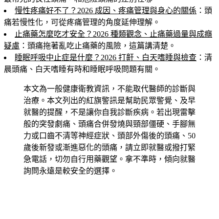
慢性疼痛好不了？2026 成因、疼痛管理與身心的關係
：頭
痛若慢性化，可從疼痛管理的角度延伸理解。
止痛藥怎麼吃才安全？2026 種類觀念、止痛藥過量與成癮
疑慮
：頭痛拖著亂吃止痛藥的風險，這篇講清楚。
睡眠呼吸中止症是什麼？2026 打鼾、白天嗜睡與檢查
：清
晨頭痛、白天嗜睡有時和睡眠呼吸問題有關。
本文為一般健康衛教資訊，不能取代醫師的診斷與
治療。本文列出的紅旗警訊是幫助民眾警覺、及早
就醫的提醒，不是讓你自我診斷疾病。若出現雷擊
般的突發劇痛、頭痛合併發燒與頸部僵硬、手腳無
力或口齒不清等神經症狀、頭部外傷後的頭痛、50
歲後新發或漸進惡化的頭痛，請立即就醫或撥打緊
急電話，切勿自行用藥觀望。拿不準時，傾向就醫
詢問永遠是較安全的選擇。