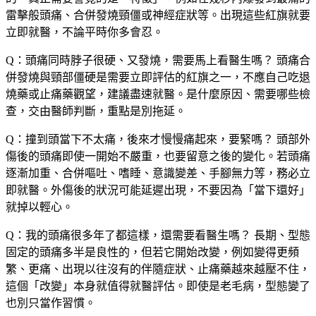
雷擊般頭痛、合併發燒頸僵或神經症狀等。出現這些紅旗就要
立即就醫，不論平時你多會忍。
Q：頭痛同時脖子很硬、又發燒，需要馬上看醫生嗎？
頭痛合
併發燒與頸部僵硬是需要立即評估的紅旗之一，不應自己吃退
燒藥或止痛藥觀望，建議盡速就醫。是什麼原因、需要哪些檢
查，交由醫師判斷，重點是別拖延。
Q：撞到頭當下不太痛，後來才慢慢痛起來，要緊嗎？
頭部外
傷後的頭痛即使一開始不嚴重，也要留意之後的變化。若頭痛
逐漸加重、合併嘔吐、嗜睡、意識變差、手腳無力等，務必立
即就醫。外傷後的狀況可能延遲出現，不要因為「當下還好」
就掉以輕心。
Q：我的頭痛很多年了都這樣，還需要看醫生嗎？
長期、型態
固定的頭痛多半是良性的，但若它開始改變，例如變得更頻
繁、更痛、出現以往沒有的伴隨症狀、止痛藥越來越壓不住，
這個「改變」本身就值得就醫評估。即使是老毛病，型態變了
也別只當作習慣。