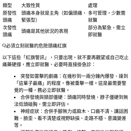
類型
大致性質
處理
原發性
頭痛本身就是主角（如偏頭痛、
多可管理，少數需
頭痛
緊張型）
就醫
次發性
部分為緊急，需立
頭痛是其他狀況的表現
頭痛
即就醫
必須立刻就醫的危險頭痛紅旗
以下這些「紅旗警訊」，只要出現，就不要再觀望或自己吃止
痛藥硬撐，應立即就醫、必要時直接掛急診：
突發如雷擊的劇痛
：在幾秒到一兩分鐘內爆發、達到
「這輩子最痛」的程度，像被重擊一樣。這是最需要警
覺的一種，務必立即就醫。
合併發燒與頸部僵硬
：頭痛同時發燒、脖子僵硬到無
法低頭碰胸，需立即評估。
神經症狀
：合併手腳無力或麻木、口齒不清、講話困
難、臉歪、看不清楚或視野缺損、走路不穩、意識變差
等。