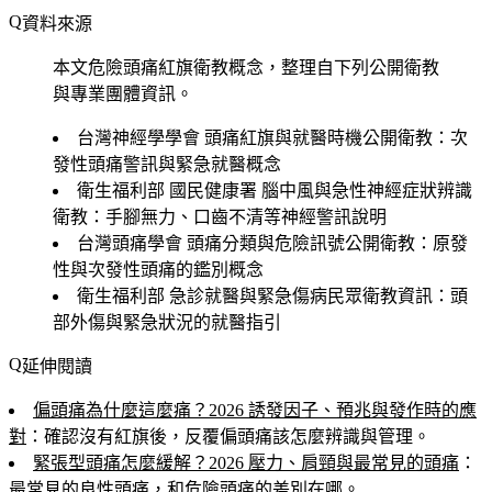
資料來源
本文危險頭痛紅旗衛教概念，整理自下列公開衛教
與專業團體資訊。
台灣神經學學會 頭痛紅旗與就醫時機公開衛教
：次
發性頭痛警訊與緊急就醫概念
衛生福利部 國民健康署 腦中風與急性神經症狀辨識
衛教
：手腳無力、口齒不清等神經警訊說明
台灣頭痛學會 頭痛分類與危險訊號公開衛教
：原發
性與次發性頭痛的鑑別概念
衛生福利部 急診就醫與緊急傷病民眾衛教資訊
：頭
部外傷與緊急狀況的就醫指引
延伸閱讀
偏頭痛為什麼這麼痛？2026 誘發因子、預兆與發作時的應
對
：確認沒有紅旗後，反覆偏頭痛該怎麼辨識與管理。
緊張型頭痛怎麼緩解？2026 壓力、肩頸與最常見的頭痛
：
最常見的良性頭痛，和危險頭痛的差別在哪。