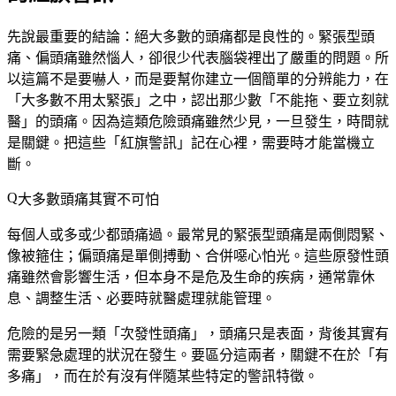
先說最重要的結論：絕大多數的頭痛都是良性的。緊張型頭
痛、偏頭痛雖然惱人，卻很少代表腦袋裡出了嚴重的問題。所
以這篇不是要嚇人，而是要幫你建立一個簡單的分辨能力，在
「大多數不用太緊張」之中，認出那少數「不能拖、要立刻就
醫」的頭痛。因為這類危險頭痛雖然少見，一旦發生，時間就
是關鍵。把這些「紅旗警訊」記在心裡，需要時才能當機立
斷。
大多數頭痛其實不可怕
每個人或多或少都頭痛過。最常見的緊張型頭痛是兩側悶緊、
像被箍住；偏頭痛是單側搏動、合併噁心怕光。這些原發性頭
痛雖然會影響生活，但本身不是危及生命的疾病，通常靠休
息、調整生活、必要時就醫處理就能管理。
危險的是另一類「次發性頭痛」，頭痛只是表面，背後其實有
需要緊急處理的狀況在發生。要區分這兩者，關鍵不在於「有
多痛」，而在於有沒有伴隨某些特定的警訊特徵。