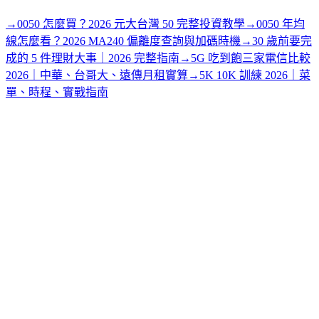
→
0050 怎麼買？2026 元大台灣 50 完整投資教學
→
0050 年均
線怎麼看？2026 MA240 偏離度查詢與加碼時機
→
30 歲前要完
成的 5 件理財大事｜2026 完整指南
→
5G 吃到飽三家電信比較
2026｜中華、台哥大、遠傳月租實算
→
5K 10K 訓練 2026｜菜
單、時程、實戰指南