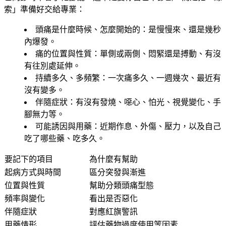
索」準備好交給專業：
頭痛是什麼時候、怎麼開始的
：是慢慢來、還是幾秒
內爆發。
痛的位置與性質
：單側或兩側、悶緊還是搏動、有沒
有往別處延伸。
持續多久、多頻繁
：一次痛多久、一週幾次、最近有
沒有變多。
伴隨症狀
：有沒有發燒、噁心、怕光、視覺變化、手
腳無力等。
可能誘因與用藥
：近期作息、外傷、壓力，以及自己
吃了哪些藥、吃多久。
要記下的項目
為什麼有幫助
起病方式與時間
區分突發與漸進
位置與性質
幫助分類頭痛型態
頻率與變化
看出是否惡化
伴隨症狀
對應紅旗警訊
用藥情形
評估藥物過度使用等因素