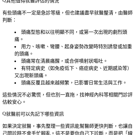
其他值得就醫評估的情況
有些頭痛不一定是急診等級，但也建議盡早就醫釐清，由醫師
判斷：
頭痛
型態和以往明顯不同
，或第一次出現的劇烈頭
痛。
用力、咳嗽、彎腰、起身姿勢改變時
特別誘發或加重
的頭痛。
頭痛常在
清晨痛醒
，或合併噴射狀嘔吐。
有特定病史（如免疫低下、癌症病史、近期感染等）
又出現新頭痛。
頭痛
反覆且越來越頻繁
，已影響日常生活與工作。
這些情況不必驚慌，但也別一直拖，找神經內科等相關門診評
估較安心。
就醫前可以先記下哪些資訊
如果決定就醫，事先整理一些資訊能幫醫師更快判斷，也讓自
己問診時不會手忙腳亂。這不是要你自己下診斷，而是把「線