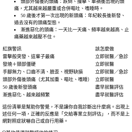
頭部外傷後的頭痛
：跌倒、撞擊、車禍後出現的頭
痛，尤其越來越嚴重或合併嘔吐、嗜睡時。
50 歲後才第一次出現的新頭痛
：年紀較長後新發、
過去沒有的頭痛型態。
漸進惡化的頭痛
：一天比一天痛、頻率越來越高、止
痛藥越來越壓不住。
紅旗警訊
該怎麼做
雷擊般突發、這輩子最痛
立即就醫／急診
發燒＋頸部僵硬
立即就醫
手腳無力、口齒不清、臉歪、視野缺損
立即就醫／急診
頭部外傷後頭痛（尤其加重、嘔吐、嗜睡）
立即就醫
50 歲後新發頭痛
盡早就醫評估
漸進惡化、越來越頻繁
盡早就醫評估
這份清單是幫助你警覺，不是讓你自我診斷出什麼病。出現上
述任何一項，正確的反應是「交給專業立刻評估」，而不是上
網對照症狀嚇自己或自行用藥。