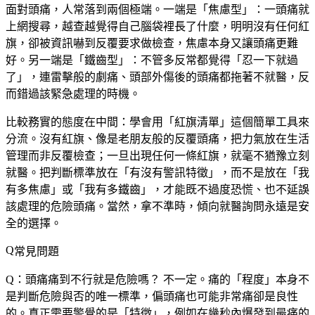
面對頭痛，人常落到兩個極端。一端是「焦慮型」：一頭痛就
上網搜尋，越查越覺得自己腦袋裡長了什麼，明明沒有任何紅
旗，卻被資訊嚇到反覆要求做檢查，焦慮本身又讓頭痛更難
好。另一端是「鐵齒型」：不管多反常都覺得「忍一下就過
了」，連雷擊般的劇痛、頭部外傷後的頭痛都拖著不就醫，反
而錯過該緊急處理的時機。
比較務實的態度在中間：學會用「紅旗清單」這個簡單工具來
分流。沒有紅旗、像是老朋友般的反覆頭痛，把力氣放在生活
管理而非反覆檢查；一旦出現任何一條紅旗，就毫不猶豫立刻
就醫。把判斷標準放在「有沒有警訊特徵」，而不是放在「我
有多焦慮」或「我有多鐵齒」，才能既不過度恐慌、也不延誤
該處理的危險頭痛。當然，拿不準時，傾向就醫詢問永遠是安
全的選擇。
常見問題
Q：頭痛痛到不行就是危險嗎？
不一定。痛的「程度」本身不
是判斷危險與否的唯一標準，偏頭痛也可能非常痛卻是良性
的。真正需要警覺的是「特徵」，例如在幾秒內爆發到最痛的