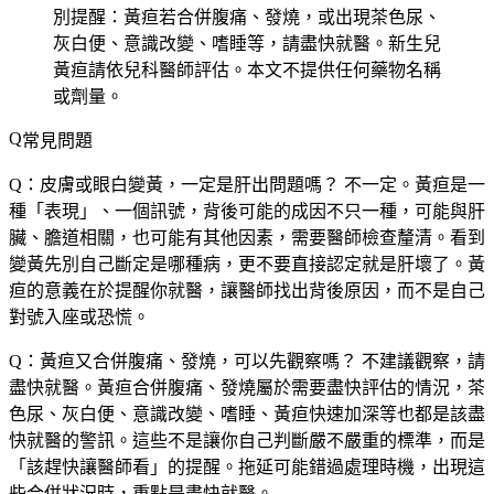
別提醒：黃疸若合併腹痛、發燒，或出現茶色尿、
灰白便、意識改變、嗜睡等，請盡快就醫。新生兒
黃疸請依兒科醫師評估。本文不提供任何藥物名稱
或劑量。
常見問題
Q：皮膚或眼白變黃，一定是肝出問題嗎？
不一定。黃疸是一
種「表現」、一個訊號，背後可能的成因不只一種，可能與肝
臟、膽道相關，也可能有其他因素，需要醫師檢查釐清。看到
變黃先別自己斷定是哪種病，更不要直接認定就是肝壞了。黃
疸的意義在於提醒你就醫，讓醫師找出背後原因，而不是自己
對號入座或恐慌。
Q：黃疸又合併腹痛、發燒，可以先觀察嗎？
不建議觀察，請
盡快就醫。黃疸合併腹痛、發燒屬於需要盡快評估的情況，茶
色尿、灰白便、意識改變、嗜睡、黃疸快速加深等也都是該盡
快就醫的警訊。這些不是讓你自己判斷嚴不嚴重的標準，而是
「該趕快讓醫師看」的提醒。拖延可能錯過處理時機，出現這
些合併狀況時，重點是盡快就醫。