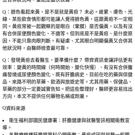
Q：臉色看起來黃，是不是就是黃疸？
未必。疲累、膚色、光
線、某些飲食情形都可能讓人覺得臉色黃，這跟黃疸不一定相
同。黃疸常被一起觀察的是眼白（鞏膜）是否偏黃，以及有沒
有合併尿便顏色變化、不適等。但到底是不是黃疸、是什麼原
因，不能只靠肉眼判斷。有疑慮、尤其眼白明顯偏黃又合併其
他狀況時，由醫師檢查最可靠。
Q：發現黃疸去看醫生，要準備什麼？
帶齊資訊會讓評估更有
效率：變黃的時間線（何時開始、變化快慢）、有沒有合併腹
痛發燒或尿便顏色變化、既有肝膽病史、目前在吃的藥與保健
品、來路不明的草藥、飲酒與旅遊史等。尤其用藥、保健品、
草藥的部分一定要誠實告知。把這些整理好，醫師更容易找出
方向，本文不提供任何藥物名稱或劑量。
資料來源
衛生福利部國民健康署：肝膽健康與就醫警訊相關衛教宣
導。
各醫療機構肝膽腸胃科公開衛教：黃疸成因與就醫一般觀