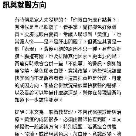
訊與就醫方向
有時候是家人先發現的：「你眼白怎麼有點黃？」
有時候是自己照鏡子、看手掌，覺得膚色好像偏
黃。皮膚或眼白變黃，常讓人聯想到「黃疸」，也
常讓人慌——是不是肝出問題了？但黃疸其實是一
個「表現」，背後可能的原因不只一種，有些跟肝
臟、膽道有關，也要排除其他因素。更重要的是，
黃疸有時候會合併一些「不能等」的警訊，例如腹
痛發燒、茶色尿灰白便、意識改變，這些情況該盡
快就醫而不是觀察看看。這篇把黃疸是什麼、可能
的成因方向、哪些合併狀況是該盡快就醫的警訊，
以及看診可以準備什麼講清楚，幫你在發現變黃時
知道下一步該往哪走。
提醒：本文為一般衛教整理，不替代醫療診斷與治
療。黃疸的成因很多，必須由醫師檢查判斷，本文
僅提供一般認識方向。特別提醒：若黃疸合併腹
痛、發燒，或出現茶色尿、灰白便、意識改變、嗜