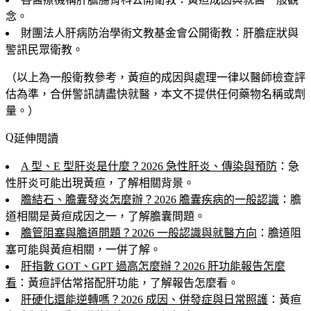
念。
財團法人肝病防治學術文教基金會公開衛教：肝膽症狀與
警訊民眾衛教。
（以上為一般衛教參考，黃疸的成因與處理一律以醫師檢查評
估為準，合併警訊請盡快就醫，本文不提供任何藥物名稱或劑
量。）
延伸閱讀
A 型、E 型肝炎是什麼？2026 急性肝炎、傳染與預防
：急
性肝炎可能出現黃疸，了解相關背景。
膽結石、膽囊發炎怎麼辦？2026 膽囊疾病的一般認識
：膽
道相關是黃疸成因之一，了解膽囊問題。
膽管阻塞與膽道問題？2026 一般認識與就醫方向
：膽道阻
塞可能與黃疸相關，一併了解。
肝指數 GOT、GPT 過高怎麼辦？2026 肝功能報告怎麼
看
：黃疸評估常搭配肝功能，了解報告怎麼看。
肝硬化還能逆轉嗎？2026 成因、併發症與日常照護
：黃疸