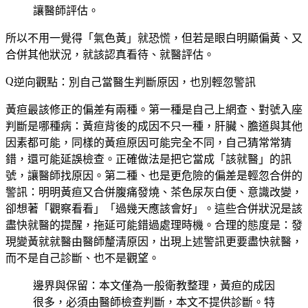
讓醫師評估。
所以不用一覺得「氣色黃」就恐慌，但若是眼白明顯偏黃、又
合併其他狀況，就該認真看待、就醫評估。
逆向觀點：別自己當醫生判斷原因，也別輕忽警訊
黃疸最該修正的偏差有兩種。第一種是
自己上網查、對號入座
判斷是哪種病
：黃疸背後的成因不只一種，肝臟、膽道與其他
因素都可能，同樣的黃疸原因可能完全不同，自己猜常常猜
錯，還可能延誤檢查。正確做法是把它當成「該就醫」的訊
號，讓醫師找原因。第二種、也是更危險的偏差是
輕忽合併的
警訊
：明明黃疸又合併腹痛發燒、茶色尿灰白便、意識改變，
卻想著「觀察看看」「過幾天應該會好」。這些合併狀況是該
盡快就醫的提醒，拖延可能錯過處理時機。合理的態度是：發
現變黃就就醫由醫師釐清原因，出現上述警訊更要盡快就醫，
而不是自己診斷、也不是觀望。
邊界與保留：本文僅為一般衛教整理，黃疸的成因
很多，必須由醫師檢查判斷，本文不提供診斷。特