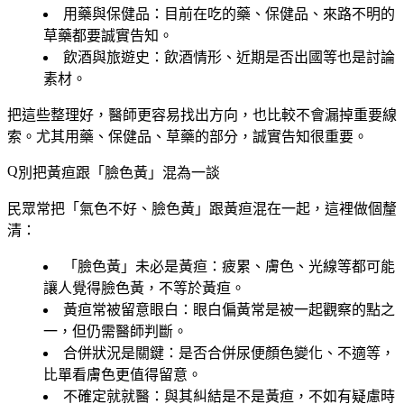
用藥與保健品
：目前在吃的藥、保健品、來路不明的
草藥都要誠實告知。
飲酒與旅遊史
：飲酒情形、近期是否出國等也是討論
素材。
把這些整理好，醫師更容易找出方向，也比較不會漏掉重要線
索。尤其用藥、保健品、草藥的部分，誠實告知很重要。
別把黃疸跟「臉色黃」混為一談
民眾常把「氣色不好、臉色黃」跟黃疸混在一起，這裡做個釐
清：
「臉色黃」未必是黃疸
：疲累、膚色、光線等都可能
讓人覺得臉色黃，不等於黃疸。
黃疸常被留意眼白
：眼白偏黃常是被一起觀察的點之
一，但仍需醫師判斷。
合併狀況是關鍵
：是否合併尿便顏色變化、不適等，
比單看膚色更值得留意。
不確定就就醫
：與其糾結是不是黃疸，不如有疑慮時