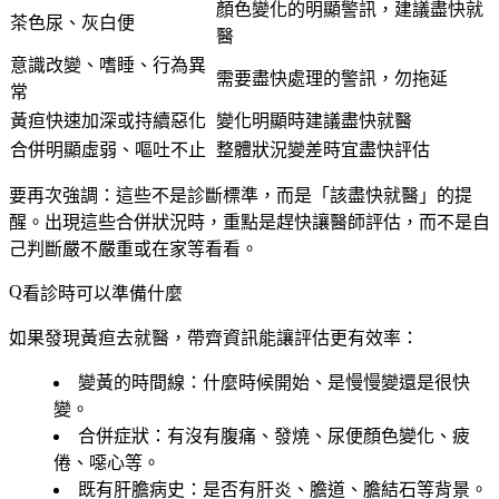
顏色變化的明顯警訊，建議盡快就
茶色尿、灰白便
醫
意識改變、嗜睡、行為異
需要盡快處理的警訊，勿拖延
常
黃疸快速加深或持續惡化
變化明顯時建議盡快就醫
合併明顯虛弱、嘔吐不止
整體狀況變差時宜盡快評估
要再次強調：這些不是診斷標準，而是「該盡快就醫」的提
醒。出現這些合併狀況時，重點是趕快讓醫師評估，而不是自
己判斷嚴不嚴重或在家等看看。
看診時可以準備什麼
如果發現黃疸去就醫，帶齊資訊能讓評估更有效率：
變黃的時間線
：什麼時候開始、是慢慢變還是很快
變。
合併症狀
：有沒有腹痛、發燒、尿便顏色變化、疲
倦、噁心等。
既有肝膽病史
：是否有肝炎、膽道、膽結石等背景。