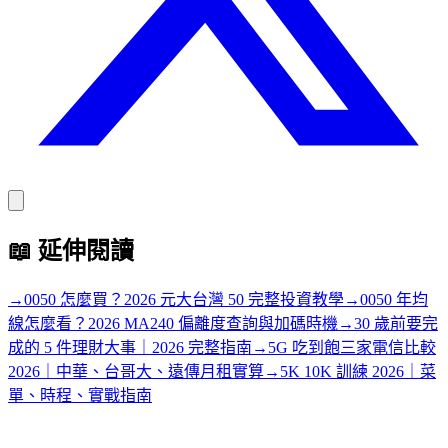
📖
延伸閱讀
→
0050 怎麼買？2026 元大台灣 50 完整投資教學
→
0050 年均
線怎麼看？2026 MA240 偏離度查詢與加碼時機
→
30 歲前要完
成的 5 件理財大事｜2026 完整指南
→
5G 吃到飽三家電信比較
2026｜中華、台哥大、遠傳月租實算
→
5K 10K 訓練 2026｜菜
單、時程、實戰指南