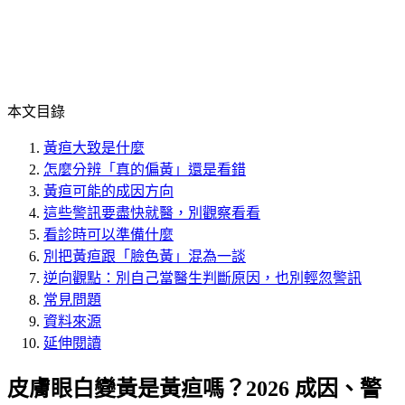
本文目錄
黃疸大致是什麼
怎麼分辨「真的偏黃」還是看錯
黃疸可能的成因方向
這些警訊要盡快就醫，別觀察看看
看診時可以準備什麼
別把黃疸跟「臉色黃」混為一談
逆向觀點：別自己當醫生判斷原因，也別輕忽警訊
常見問題
資料來源
延伸閱讀
皮膚眼白變黃是黃疸嗎？2026 成因、警