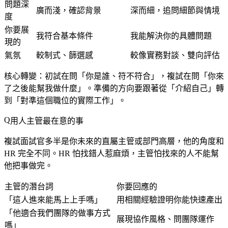
問題深
廣而淺，確認背景
深而細，追問細節與情境
度
你要展
我符合基本條件
我能解決你的具體問題
現的
氣氛
較制式、篩選感
較像實務對談、雙向評估
核心轉變：初試在問「你是誰、符不符合」，複試在問「你來
了之後能幫我做什麼」。準備的方向要跟著從「介紹自己」轉
到「對準這個職位的實際工作」。
用人主管最在意的事
複試面試官多半是你未來的直屬主管或部門高層，他的角度和
HR 完全不同。HR 怕找錯人惹麻煩，主管怕找來的人不能幫
他把事做完。
主管的潛台詞
你要回應的
「這人進來能馬上上手嗎」
用相關經驗證明你能快速產出
「他適合我們團隊的做事方式
展現協作風格、問團隊運作
嗎」