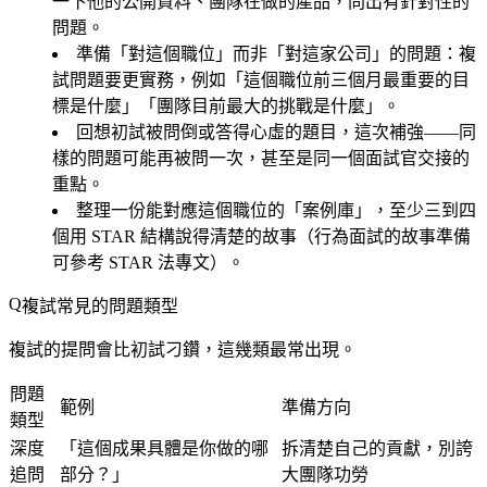
一下他的公開資料、團隊在做的產品，問出有針對性的
問題。
準備「對這個職位」而非「對這家公司」的問題：複
試問題要更實務，例如「這個職位前三個月最重要的目
標是什麼」「團隊目前最大的挑戰是什麼」。
回想初試被問倒或答得心虛的題目，這次補強——同
樣的問題可能再被問一次，甚至是同一個面試官交接的
重點。
整理一份能對應這個職位的「案例庫」，至少三到四
個用 STAR 結構說得清楚的故事（行為面試的故事準備
可參考 STAR 法專文）。
複試常見的問題類型
複試的提問會比初試刁鑽，這幾類最常出現。
問題
範例
準備方向
類型
深度
「這個成果具體是你做的哪
拆清楚自己的貢獻，別誇
追問
部分？」
大團隊功勞