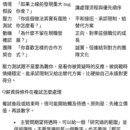
情境
「如果上線前發現重大 bug
講處理流程與優先順序
假設
你會？」
壓力
「你這個做法其實有風險，
平和接招、承認限制、給
測試
你怎麼看？」
替代方案
動機
「為什麼不留在現職發
正向、對準這個職位的成
確認
展？」
長
團隊
「你喜歡怎樣的合作方
誠實，但連結到對方的團
契合
式？」
隊文化
壓力測試題不是要為難你，是看你被質疑時的反應。被挑戰時
情緒穩定、能承認限制又給出替代方案，比硬拗自己永遠對更
得分。
薪資與條件在複試怎麼處理
複試後段或結束時，很可能開始觸及待遇。原則是：先確立價
值，再談數字。
主管問期望待遇時，可以給一個「研究過的範圍」並
保留彈性，不要當場咬死一個數字，也不要說「都可