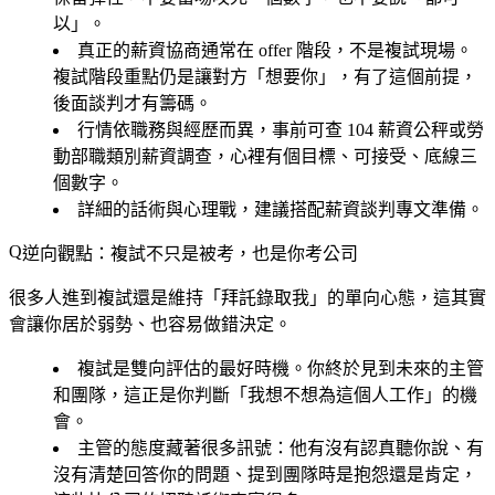
以」。
真正的薪資協商通常在 offer 階段，不是複試現場。
複試階段重點仍是讓對方「想要你」，有了這個前提，
後面談判才有籌碼。
行情依職務與經歷而異，事前可查 104 薪資公秤或勞
動部職類別薪資調查，心裡有個目標、可接受、底線三
個數字。
詳細的話術與心理戰，建議搭配薪資談判專文準備。
逆向觀點：複試不只是被考，也是你考公司
很多人進到複試還是維持「拜託錄取我」的單向心態，這其實
會讓你居於弱勢、也容易做錯決定。
複試是雙向評估的最好時機。你終於見到未來的主管
和團隊，這正是你判斷「我想不想為這個人工作」的機
會。
主管的態度藏著很多訊號：他有沒有認真聽你說、有
沒有清楚回答你的問題、提到團隊時是抱怨還是肯定，