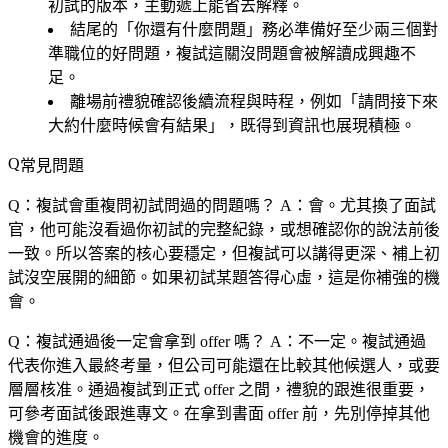
初試的版本，主動遞上能省去解釋。
結尾的「你還有什麼問題」務必準備好至少兩三個對
準職位的好問題，複試這關沒問題會被解讀成興趣不
足。
離場前禮貌確認後續流程與時程，例如「請問接下來
大約什麼時候會有結果」，既得到資訊也展現積極。
常見問題
Q：複試會重複問初試問過的問題嗎？
A：會。尤其換了面試
官，他可能沒看過你初試的完整紀錄，或想確認你的說法前後
一致。所以答案的核心要穩定，但複試可以講得更深、補上初
試沒空展開的細節。如果初試某題答得心虛，這是你補強的機
會。
Q：複試通過後一定會拿到 offer 嗎？
A：不一定。複試通過
代表你進入最終考量，但公司可能還在比較其他候選人，或要
層層核准。通過複試到正式 offer 之間，禮貌的跟進很重要，
可參考面試後跟進專文。在拿到書面 offer 前，先別停掉其他
機會的進度。