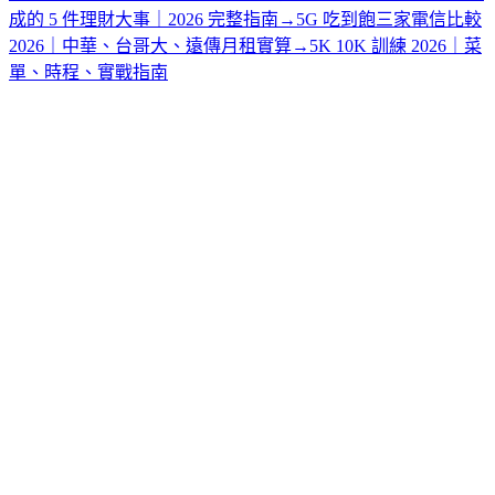
成的 5 件理財大事｜2026 完整指南
→
5G 吃到飽三家電信比較
2026｜中華、台哥大、遠傳月租實算
→
5K 10K 訓練 2026｜菜
單、時程、實戰指南