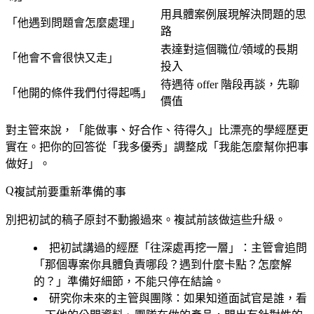
用具體案例展現解決問題的思
「他遇到問題會怎麼處理」
路
表達對這個職位/領域的長期
「他會不會很快又走」
投入
待遇待 offer 階段再談，先聊
「他開的條件我們付得起嗎」
價值
對主管來說，「能做事、好合作、待得久」比漂亮的學經歷更
實在。把你的回答從「我多優秀」調整成「我能怎麼幫你把事
做好」。
複試前要重新準備的事
別把初試的稿子原封不動搬過來。複試前該做這些升級。
把初試講過的經歷「往深處再挖一層」：主管會追問
「那個專案你具體負責哪段？遇到什麼卡點？怎麼解
的？」準備好細節，不能只停在結論。
研究你未來的主管與團隊：如果知道面試官是誰，看