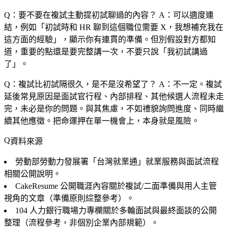
Q：要不要在複試主動提初試聊過的內容？
A：可以適度連
結，例如「初試時和 HR 聊到這個職位需要 X，我想補充我在
這方面的經驗」，顯示你有連貫的準備。但別假設對方都知
道，重要的點還是要完整講一次，不要只說「我初試講過
了」。
Q：複試比初試隔很久，是不是沒希望了？
A：不一定。複試
延後常見原因是面試官行程、內部排程、其他候選人流程未走
完，未必是你的問題。與其焦慮，不如禮貌詢問進度、同時繼
續其他應徵。把命運押在單一機會上，本身就是風險。
資料來源
勞動部勞動力發展署「台灣就業通」就業服務與面試流程
相關公開說明。
CakeResume 公開職涯內容關於複試/二面準備與用人主管
視角的文章（準備原則綜整參考）。
104 人力銀行職場力專欄關於多輪面試與最終面談的公開
整理（流程參考，非個別企業內部規範）。