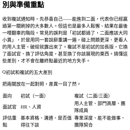
別與準備重點
收到複試通知時，先恭喜自己——能進到二面，代表你已經贏
過第一關刷掉的大多數人。但這也是最多人鬆懈、結果在最後
一哩翻車的階段。常見的誤判是「初試都過了，二面應該大同
小異」，於是用同一套說辭重講一遍，碰上問題更深、更看人
的用人主管，破綻就露出來了。複試不是初試的加長版，它換
了面試官、換了評估角度，甚至換了你該展現的東西。搞懂這
些差別，才不會在離終點最近的地方失手。
初試和複試的五大差別
把兩關放在一起對照，差異一目了然。
面向
初試（一面）
複試（二面/三面）
用人主管、部門高層、團
面試官
HR、人資
隊成員
評估重
基本資格、溝通、是否值
專業深度、能不能做事、
點
得往下談
團隊契合