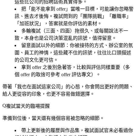
這些比公司的招聘話術真實得多。
把「能不能拿到 offer」當唯一目標，可能讓你忽略警
訊、進去才後悔。複試問到的「團隊挑戰」「離職率」
「加班狀況」，答案就是你評估的素材。
多輪複試（三面、四面）拖很久、或每關說法不一
致，本身也是公司決策混亂的訊號，值得留意。
留意面試以外的細節：你被接待的方式、辦公室的氛
圍、員工的神情，這些藏不住的訊號，往往比口頭描述
的公司文化更可信。
拿到 offer 之後別急著答，比較與評估同樣重要（多
個 offer 的取捨可參考 offer 評估專文）。
帶著「我也在面試這家公司」的心態，你會問出更好的問題、
給人更從容的印象，也更不容易做錯選擇。
複試當天的臨場提醒
準備到位後，當天還有幾個容易被忽略的細節。
帶上更新後的履歷與作品集，複試面試官未必看過你