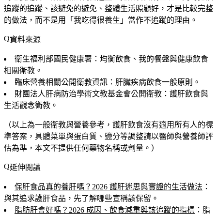
追蹤的追蹤、該避免的避免、整體生活照顧好，才是比較完整
的做法，而不是用「我吃得很養生」當作不追蹤的理由。
資料來源
衛生福利部國民健康署：均衡飲食、我的餐盤與健康飲食
相關衛教。
臨床營養相關公開衛教資訊：肝臟疾病飲食一般原則。
財團法人肝病防治學術文教基金會公開衛教：護肝飲食與
生活觀念衛教。
（以上為一般衛教與營養參考，護肝飲食沒有適用所有人的標
準答案，具體菜單與蛋白質、鹽分等調整請以醫師與營養師評
估為準，本文不提供任何藥物名稱或劑量。）
延伸閱讀
保肝食品真的養肝嗎？2026 護肝迷思與實證的生活做法
：
與其追求護肝食品，先了解哪些宣稱該保留。
脂肪肝會好嗎？2026 成因、飲食減重與該追蹤的指標
：脂