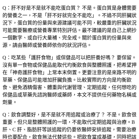
Q：肝不好是不是就不能吃蛋白質？
不是。蛋白質是身體需要
的營養之一，不是「肝不好就完全不能吃」。不過不同肝臟狀
況下，蛋白質的份量與來源建議可能不同，較嚴重的肝臟狀況
可能需要醫療或營養專業特別評估。最不建議的是自己上網抄
一個數字、或自行大量補、完全戒。關於蛋白質的份量與來
源，請由醫師或營養師依你的狀況評估。
Q：吃某些「護肝食物」或保健品可以把肝養好嗎？
要保留。
沒有單一食物或保健品能取代均衡飲食與整體照護，把希望押
在「神奇護肝食物」上常本末倒置。更要注意的是來路不明的
草藥、保健品可能增加肝臟負擔。比較實際的方向是均衡飲
食、避免酒精傷害、體重與代謝管理、定期追蹤，任何想吃的
保健品或草藥先諮詢醫師或藥師，本文不提供任何藥物名稱或
劑量。
Q：飲食調整好，是不是就不用追蹤或治療了？
不是。飲食很
重要，但只是整體照護的一環，不能取代定期追蹤與治療。B
肝、C 肝、脂肪肝等該追蹤的仍要依醫師安排追蹤，需要治療
時也要配合，飲食無法代替這些。把飲食當成基礎，同時把該