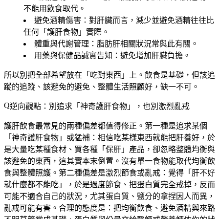
不能用飲食取代。
避免酒精傷害
：對肝臟而言，減少並避免酒精往往比
任何「護肝食物」實際。
體重與代謝管理
：脂肪肝相關狀況常與此有關。
用藥與保健品誠實告知
：避免增加肝臟負擔。
所以別把全部希望放在「吃對東西」上。飲食是基礎，但該追
蹤的追蹤、該避免的避免、整體生活照顧好，缺一不可。
逆向觀點：別追求「神奇護肝食物」，也別激烈亂戒
護肝飲食最常見的兩種偏差都值得修正。第一種是
追求某個
「神奇護肝食物」或猛補
：相信吃某樣東西就能把肝養好，於
是大量吃某種食材、買各種「保肝」產品，卻忽略整體均衡與
該避免的東西，這其實本末倒置。沒有單一食物能取代均衡飲
食與整體照護。第二種偏差是
激烈節食或亂戒
：覺得「肝不好
就什麼都不能吃」，於是過度節食、把蛋白質完全戒掉，反而
可能不適合自己的狀況，尤其蛋白質、鹽分的拿捏因人而異，
亂戒可能有害。合理的態度是：把均衡飲食、避免酒精與來路