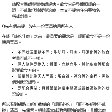
請配合醫師與營養師評估。飲食只是整體照護的一
環，不能取代追蹤與治療，本文不提供任何藥物名
稱或劑量。
先有個前提：沒有一份菜單適用所有人
在談「該吃什麼」之前，最重要的觀念是：護肝飲食不是一份
通用菜單。
不同狀況重點不同
：脂肪肝、肝炎、肝硬化等的飲食
考量可能不一樣。
個人條件要納入
：體重、血糖血脂、其他疾病等都會
影響飲食方向。
份量與比例因人而異
：蛋白質、鹽分等的拿捏，需依
個別狀況調整。
要配合專業
：具體菜單建議由醫師或營養師依你的狀
況設計。
所以看到網路上斬釘截鐵的「護肝必吃」「肝不好絕對不能
碰」清單，先保留。把這篇當成理解原則的起點，具體怎麼