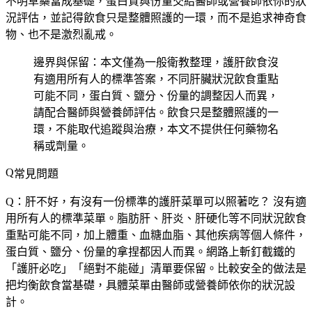
不明草藥當成基礎，蛋白質與份量交給醫師或營養師依你的狀
況評估，並記得飲食只是整體照護的一環，而不是追求神奇食
物、也不是激烈亂戒。
邊界與保留：本文僅為一般衛教整理，護肝飲食沒
有適用所有人的標準答案，不同肝臟狀況飲食重點
可能不同，蛋白質、鹽分、份量的調整因人而異，
請配合醫師與營養師評估。飲食只是整體照護的一
環，不能取代追蹤與治療，本文不提供任何藥物名
稱或劑量。
常見問題
Q：肝不好，有沒有一份標準的護肝菜單可以照著吃？
沒有適
用所有人的標準菜單。脂肪肝、肝炎、肝硬化等不同狀況飲食
重點可能不同，加上體重、血糖血脂、其他疾病等個人條件，
蛋白質、鹽分、份量的拿捏都因人而異。網路上斬釘截鐵的
「護肝必吃」「絕對不能碰」清單要保留。比較安全的做法是
把均衡飲食當基礎，具體菜單由醫師或營養師依你的狀況設
計。