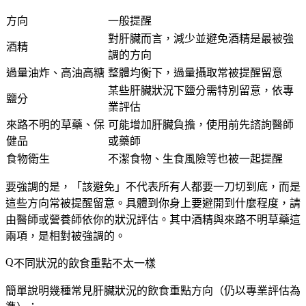
方向
一般提醒
對肝臟而言，減少並避免酒精是最被強
酒精
調的方向
過量油炸、高油高糖
整體均衡下，過量攝取常被提醒留意
某些肝臟狀況下鹽分需特別留意，依專
鹽分
業評估
來路不明的草藥、保
可能增加肝臟負擔，使用前先諮詢醫師
健品
或藥師
食物衛生
不潔食物、生食風險等也被一起提醒
要強調的是，「該避免」不代表所有人都要一刀切到底，而是
這些方向常被提醒留意。具體到你身上要避開到什麼程度，請
由醫師或營養師依你的狀況評估。其中酒精與來路不明草藥這
兩項，是相對被強調的。
不同狀況的飲食重點不太一樣
簡單說明幾種常見肝臟狀況的飲食重點方向（仍以專業評估為