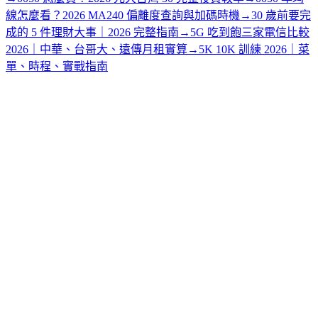
線怎麼看？2026 MA240 偏離度查詢與加碼時機
→
30 歲前要完
成的 5 件理財大事｜2026 完整指南
→
5G 吃到飽三家電信比較
2026｜中華、台哥大、遠傳月租實算
→
5K 10K 訓練 2026｜菜
單、時程、實戰指南