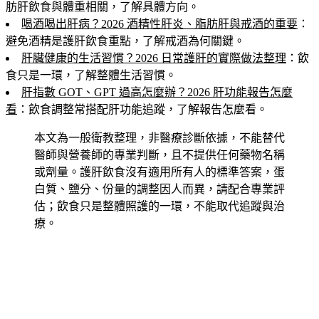
肪肝飲食與體重相關，了解具體方向。
喝酒喝出肝病？2026 酒精性肝炎、脂肪肝與戒酒的重要
：
避免酒精是護肝飲食重點，了解戒酒為何關鍵。
肝臟健康的生活習慣？2026 日常護肝的實際做法整理
：飲
食只是一環，了解整體生活習慣。
肝指數 GOT、GPT 過高怎麼辦？2026 肝功能報告怎麼
看
：飲食調整常搭配肝功能追蹤，了解報告怎麼看。
本文為一般衛教整理，非醫療診斷依據，不能替代
醫師與營養師的專業判斷，且不提供任何藥物名稱
或劑量。護肝飲食沒有適用所有人的標準答案，蛋
白質、鹽分、份量的調整因人而異，請配合專業評
估；飲食只是整體照護的一環，不能取代追蹤與治
療。