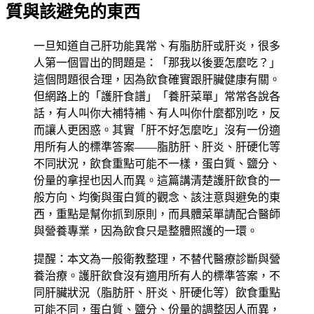
質與該避免的東西
一旦知道自己肝功能異常、有脂肪肝或肝炎，很多
人第一個冒出的問題是：「那我以後要怎麼吃？」
這個問題很合理，因為飲食確實跟肝臟健康有關。
但網路上的「護肝食譜」「養肝菜單」常常各說各
話，有人叫你大補特補、有人叫你什麼都別吃，反
而讓人更困惑。其實「肝不好怎麼吃」沒有一份適
用所有人的標準答案——脂肪肝、肝炎、肝硬化等
不同狀況，飲食重點可能不一樣，蛋白質、鹽分、
份量的拿捏也因人而異。這篇講清楚護肝飲食的一
般方向、均衡與蛋白質的觀念、該注意與避免的東
西，重點是幫你抓到原則，而具體菜單請配合醫師
與營養專業，因為飲食只是整體照護的一環。
提醒：本文為一般衛教整理，不替代醫療診斷與營
養治療。護肝飲食沒有適用所有人的標準答案，不
同肝臟狀況（脂肪肝、肝炎、肝硬化等）飲食重點
可能不同，蛋白質、鹽分、份量的調整因人而異，