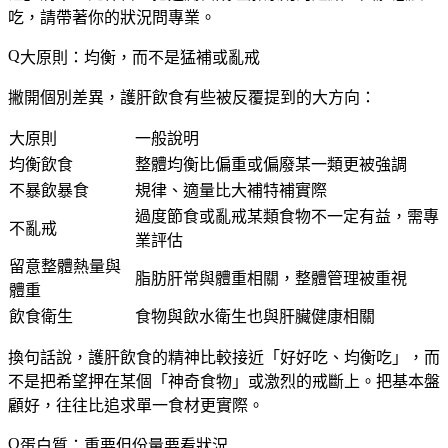
吃，請帶著你的狀況問專業。
大原則：均衡，而不是猛補或亂戒
撇開個別差異，護肝飲食有些被反覆提到的大方向：
大原則
一般說明
均衡飲食
整體均衡比偏重或偏廢某一類更被強調
不暴飲暴食
規律、適量比大補特補實際
過度節食或亂戒某類食物不一定有益，需專
不亂戒
業評估
留意整體熱量與
脂肪肝常與體重相關，整體管理被重視
體重
飲食衛生
食物與飲水衛生也與肝臟健康相關
換句話說，護肝飲食的精神比較接近「好好吃、均衡吃」，而
不是把希望押在某個「神奇食物」或激烈的戒斷上。把基本盤
顧好，往往比追求單一食材更實際。
蛋白質：重要但份量要看狀況