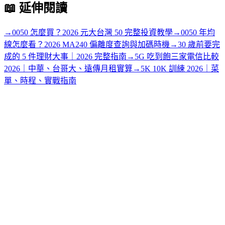
📖
延伸閱讀
→
0050 怎麼買？2026 元大台灣 50 完整投資教學
→
0050 年均
線怎麼看？2026 MA240 偏離度查詢與加碼時機
→
30 歲前要完
成的 5 件理財大事｜2026 完整指南
→
5G 吃到飽三家電信比較
2026｜中華、台哥大、遠傳月租實算
→
5K 10K 訓練 2026｜菜
單、時程、實戰指南