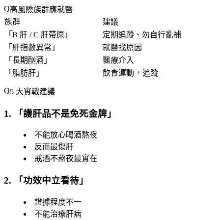
高風險族群應就醫
族群
建議
「
B 肝 / C 肝帶原
」
定期追蹤、勿自行亂補
「
肝指數異常
」
就醫找原因
「
長期酗酒
」
醫療介入
「
脂肪肝
」
飲食運動 + 追蹤
5 大實戰建議
1. 「
護肝品不是免死金牌
」
不能放心喝酒熬夜
反而最傷肝
戒酒不熬夜最實在
2. 「
功效中立看待
」
證據程度不一
不能治療肝病