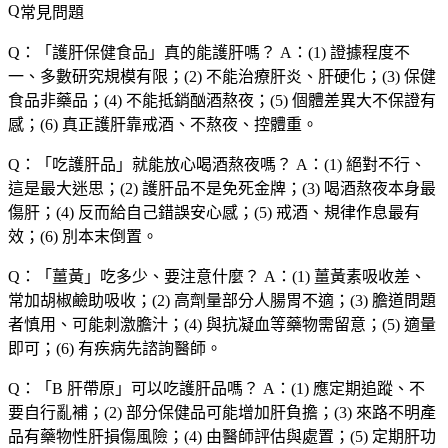
常見問題
Q：「
護肝保健食品
」真的能護肝嗎？
A：(1) 證據程度不
一、多數研究規模有限；(2) 不能治療肝炎、肝硬化；(3) 保健
食品非藥品；(4) 不能抵銷酗酒熬夜；(5) 個體差異大不保證有
感；(6) 真正護肝靠戒酒、不熬夜、控體重。
Q：「
吃護肝品
」就能放心喝酒熬夜嗎？
A：(1) 絕對不行、
這是最大迷思；(2) 護肝品不是免死金牌；(3) 喝酒熬夜本身最
傷肝；(4) 反而給自己錯誤安心感；(5) 戒酒、規律作息最有
效；(6) 別本末倒置。
Q：「
薑黃
」吃多少、要注意什麼？
A：(1) 薑黃素吸收差、
常加胡椒鹼助吸收；(2) 高劑量部分人腸胃不適；(3) 膽道問題
者慎用、可能刺激膽汁；(4) 與抗凝血等藥物需留意；(5) 適量
即可；(6) 有疾病先諮詢醫師。
Q：「
B 肝帶原
」可以吃護肝品嗎？
A：(1) 應定期追蹤、不
要自行亂補；(2) 部分保健品可能增加肝負擔；(3) 來路不明產
品有藥物性肝損傷風險；(4) 由醫師評估與處置；(5) 定期肝功