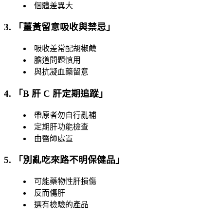
個體差異大
3. 「
薑黃留意吸收與禁忌
」
吸收差常配胡椒鹼
膽道問題慎用
與抗凝血藥留意
4. 「
B 肝 C 肝定期追蹤
」
帶原者勿自行亂補
定期肝功能檢查
由醫師處置
5. 「
別亂吃來路不明保健品
」
可能藥物性肝損傷
反而傷肝
選有檢驗的產品