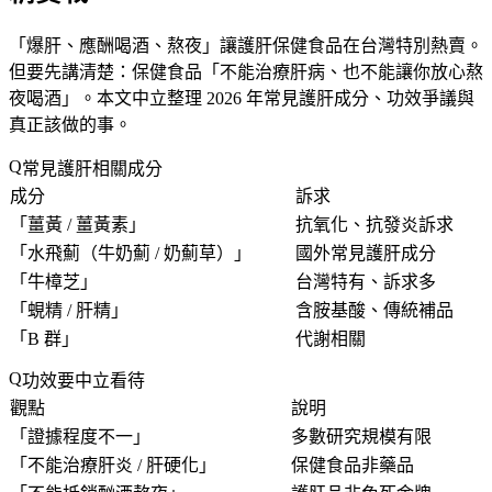
「
爆肝、應酬喝酒、熬夜
」讓護肝保健食品在台灣特別熱賣。
但要先講清楚：保健食品「
不能治療肝病、也不能讓你放心熬
夜喝酒
」。本文中立整理 2026 年常見護肝成分、功效爭議與
真正該做的事。
常見護肝相關成分
成分
訴求
「
薑黃 / 薑黃素
」
抗氧化、抗發炎訴求
「
水飛薊（牛奶薊 / 奶薊草）
」
國外常見護肝成分
「
牛樟芝
」
台灣特有、訴求多
「
蜆精 / 肝精
」
含胺基酸、傳統補品
「
B 群
」
代謝相關
功效要中立看待
觀點
說明
「
證據程度不一
」
多數研究規模有限
「
不能治療肝炎 / 肝硬化
」
保健食品非藥品