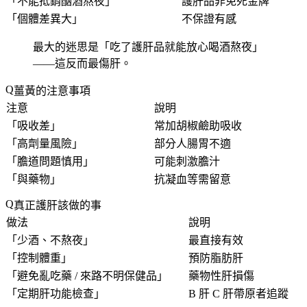
「
不能抵銷酗酒熬夜
」
護肝品非免死金牌
「
個體差異大
」
不保證有感
最大的迷思是「
吃了護肝品就能放心喝酒熬夜
」
——這反而最傷肝。
薑黃的注意事項
注意
說明
「
吸收差
」
常加胡椒鹼助吸收
「
高劑量風險
」
部分人腸胃不適
「
膽道問題慎用
」
可能刺激膽汁
「
與藥物
」
抗凝血等需留意
真正護肝該做的事
做法
說明
「
少酒、不熬夜
」
最直接有效
「
控制體重
」
預防脂肪肝
「
避免亂吃藥 / 來路不明保健品
」
藥物性肝損傷
「
定期肝功能檢查
」
B 肝 C 肝帶原者追蹤