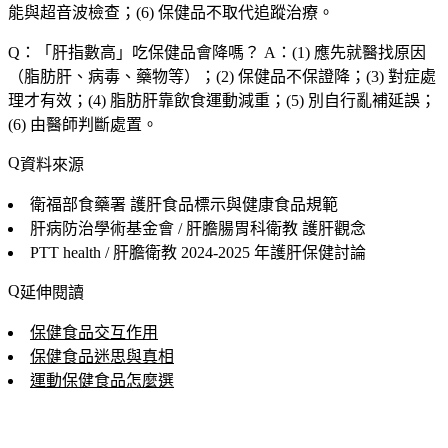
能與超音波檢查；(6) 保健品不取代追蹤治療。
Q：「
肝指數高
」吃保健品會降嗎？
A：(1) 應先就醫找原因
（脂肪肝、病毒、藥物等）；(2) 保健品不保證降；(3) 對症處
理才有效；(4) 脂肪肝靠飲食運動減重；(5) 別自行亂補延誤；
(6) 由醫師判斷處置。
資料來源
衛福部食藥署
護肝食品標示與健康食品規範
肝病防治學術基金會 / 肝膽腸胃科衛教
護肝觀念
PTT health / 肝膽衛教
2024-2025 年護肝保健討論
延伸閱讀
保健食品交互作用
保健食品迷思與真相
運動保健食品怎麼選