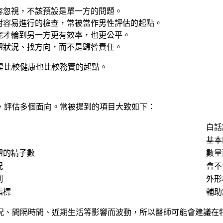
容忽視，不該預設是單一方的問題。
對容易進行的檢查，常被當作男性評估的起點。
完才輪到另一方更有效率，也更公平。
體狀況、找方向，而不是歸咎責任。
是比較健康也比較務實的起點。
，評估多個面向。常被提到的項目大致如下：
白話
基本
體的精子數
數量
況
會不
例
外形
指標
輔助
況、間隔時間、近期生活等影響而波動，所以醫師可能會建議在