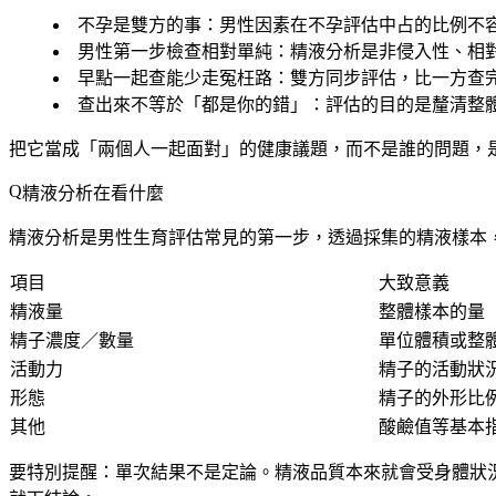
不孕是雙方的事
：男性因素在不孕評估中占的比例不
男性第一步檢查相對單純
：精液分析是非侵入性、相
早點一起查能少走冤枉路
：雙方同步評估，比一方查
查出來不等於「都是你的錯」
：評估的目的是釐清整
把它當成「兩個人一起面對」的健康議題，而不是誰的問題，
精液分析在看什麼
精液分析是男性生育評估常見的第一步，透過採集的精液樣本
項目
大致意義
精液量
整體樣本的量
精子濃度／數量
單位體積或整
活動力
精子的活動狀
形態
精子的外形比
其他
酸鹼值等基本
要特別提醒：
單次結果不是定論
。精液品質本來就會受身體狀