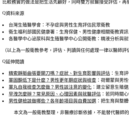
比較務實的做法是把生活先顧好，同時雙方就醫接受評估，再
資料來源
台灣生殖醫學會：不孕症與男性生育評估民眾衛教
衛生福利部國民健康署：生育保健、男性健康相關衛教資訊
各醫學中心泌尿科與生殖醫學中心公開衛教：精液分析與就
（以上為一般衛教參考，評估、判讀與任何處理一律以醫師評
延伸閱讀
精索靜脈曲張要開刀嗎？症狀、對生育影響與評估
：生育評
睪固酮低下是什麼？男性更年期症狀與檢查
：荷爾蒙與男性
睪丸自我檢查怎麼做？男性該注意的變化
：建立留意生殖健
早洩怎麼辦？常見原因、心理因素與就醫評估
：若同時關心
男性健檢該做哪些？各年齡項目與自費加選
：把生育與整體
本文為一般衛教整理，非醫療診斷依據，不能替代醫師的