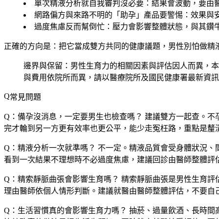
單次精液分析就自我審判沒必要
：結果會波動，要由
網路偏方與來路不明的「助孕」產品要警惕
：效果與
過度焦慮反而幫倒忙
：壓力會影響整體狀態，與其鑽
正確的方向是：把它當成雙方共同的健康議題，男性別怕做精
邊界與保留：男性生育力的相關因素與評估因人而異，本
與費用依院所而異，請以醫療院所及國民健康署最新資訊
常見問題
Q：備孕沒消息，一定要男生也檢查嗎？
建議雙方一起查。不
完才輪到另一方更有效率也更公平，能少走冤枉路，重點是釐
Q：精液分析一次就準嗎？
不一定。精液品質會受身體狀況、
看到一次結果不理想時不必過度焦慮，建議回診由醫師整體評
Q：精索靜脈曲張會影響生育嗎？
精索靜脈曲張是男性生育評
理由醫師依個人情形判斷。建議就醫由醫師整體評估，不要自
Q：生活習慣真的會影響生育力嗎？
抽菸、過量飲酒、長時間