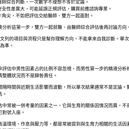
醫師綜合判斷，一次數字不理想不等於定論。
安全性差異大，可能延誤正規評估，購買前應諮詢專業。
牛角尖，不如把評估交給醫師、雙方一起面對。
液分析這第一步，雙方一起就醫、由醫師綜合評估後再討論方向
文列的項目與流程只是幫你理解方向，不能拿來自我診斷。單次
為準。
孕評估中男性因素占的比例不容忽視，而男性第一步的精液分析
清整體狀況而不是歸咎責任。
間隔時間與近期生活影響而波動，所以單次結果通常不是定論。
估。
估中常被一併考量的因素之一，它與生育的關係因情況而異，不
己對號入座。
高溫環境、作息與壓力等，都是常被提到與生育力相關的生活因