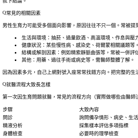
就下結論。
常見的相關因素
男性生育力可能受多個面向影響，原因往往不只一個。常被提
生活與環境
：抽菸、過量飲酒、高溫環境、作息與壓
健康狀況
：某些慢性病、感染史、荷爾蒙相關議題等
結構或解剖因素
：例如精索靜脈曲張等，常被一併評
其他
：用藥、過往手術或病史等，需醫師整體了解。
因為因素多元，自己上網對號入座常常找錯方向。把完整的生
就醫流程大致長怎樣
第一次因生育問題就醫，常見的流程方向（實際做哪些由醫師
步驟
大致內容
問診
詢問備孕情形、病史、生
精液分析
採集樣本評估多項指標
身體檢查
必要時的理學檢查