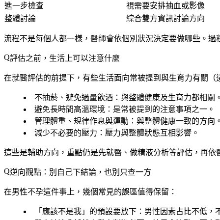
進一步檢查
視需要安排抽血或影像
整體討論
綜合雙方資訊討論方向
流程不是每個人都一樣，醫師會依個別狀況決定要做哪些。過
評估之前，生活上可以注意什麼
在就醫評估的前提下，有些生活面向常被提到與生育力有關（
不抽菸、避免過量飲酒
：與整體健康及生育力都相關
避免長時間高溫環境
：是常被提到的注意事項之一。
管理體重、規律作息與運動
：與整體健康一致的方向
減少不必要的壓力
：壓力與整體狀態互相影響。
這些是輔助方向，重點仍是先就醫、做精液分析等評估，再依
逆向觀點：別自己下結論，也別只查一方
在男性不孕這件事上，幾個常見的誤區值得保留：
「應該不是我」的預設要放下
：男性因素占比不低，