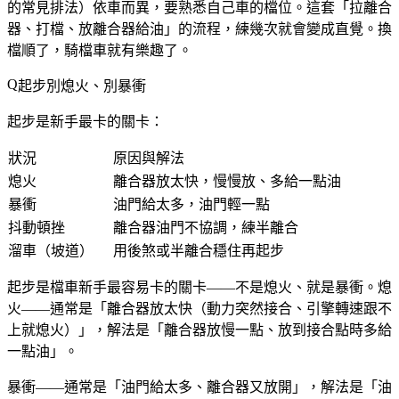
的常見排法）依車而異，要熟悉自己車的檔位。這套「拉離合
器、打檔、放離合器給油」的流程，練幾次就會變成直覺。換
檔順了，騎檔車就有樂趣了。
起步別熄火、別暴衝
起步是新手最卡的關卡：
狀況
原因與解法
熄火
離合器放太快，慢慢放、多給一點油
暴衝
油門給太多，油門輕一點
抖動頓挫
離合器油門不協調，練半離合
溜車（坡道）
用後煞或半離合穩住再起步
起步是檔車新手最容易卡的關卡——不是熄火、就是暴衝。熄
火——通常是「離合器放太快（動力突然接合、引擎轉速跟不
上就熄火）」，解法是「離合器放慢一點、放到接合點時多給
一點油」。
暴衝——通常是「油門給太多、離合器又放開」，解法是「油