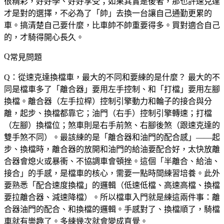
很精彩，好好學、好好享受；如果其實是後者，那也許速克達
才是對的選擇，不必為了「帥」去換一台讓自己通勤更累的
車。搞清楚自己要什麼，比車帥不帥重要得多。買對適合自己
的，才騎得開心長久。
常見問題
Q：從速克達換檔車，最大的不同和要練的是什麼？
最大的不
同是檔車多了「離合器」要用左手控制、和「打檔」要用左腳
換檔。離合器（左手拉桿）控制引擎動力和輪子的接合與分
離，起步、換檔都靠它；油門（右手）控制引擎轉速；打檔
（左腳）換檔位；煞車則是右手前煞、右腳後煞（跟速克達的
雙手煞不同）。最該練的是「離合器和油門的配合感」——起
步、換檔時，離合器的放開和油門的給油要配合好，太快放離
合器會熄火或暴衝、不協調車會頓挫。這個「半離合、給油、
接合」的手感，是檔車的核心，需要一點時間練習培養。此外
要熟悉「配合速度換檔」的邏輯（低速低檔、高速高檔、換檔
要拉離合器、減速降檔）。所以檔車入門就是練這兩件事：離
合器油門的配合、和換檔的邏輯。手感對了、換檔順了，騎檔
車就有樂趣了。多練幾次就會變成直覺。