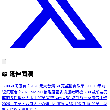
📖
延伸閱讀
→
0050 怎麼買？2026 元大台灣 50 完整投資教學
→
0050 年均
線怎麼看？2026 MA240 偏離度查詢與加碼時機
→
30 歲前要完
成的 5 件理財大事｜2026 完整指南
→
5G 吃到飽三家電信比較
2026｜中華、台哥大、遠傳月租實算
→
5K 10K 訓練 2026｜菜
單、時程、實戰指南