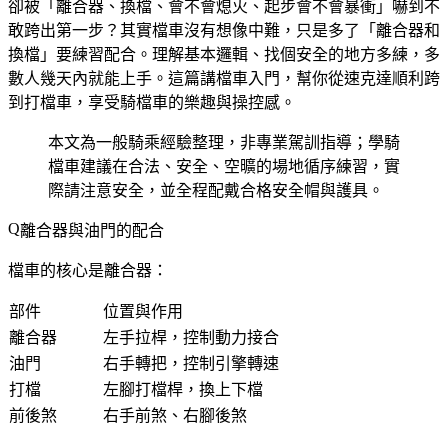
卻被「離合器、換檔、會不會熄火、起步會不會暴衝」嚇到不
敢跨出第一步？其實檔車沒有想像中難，只是多了「離合器和
換檔」要練習配合。理解基本邏輯、找個安全的地方多練，多
數人幾天內就能上手。這篇講檔車入門，幫你從速克達順利跨
到打檔車，享受騎檔車的樂趣與操控感。
本文為一般騎乘經驗整理，非專業駕訓指導；學騎
檔車建議在合法、安全、空曠的場地循序練習，實
際請注意安全，並全程配戴合格安全帽與護具。
離合器與油門的配合
檔車的核心是離合器：
部件
位置與作用
離合器
左手拉桿，控制動力接合
油門
右手轉把，控制引擎轉速
打檔
左腳打檔桿，換上下檔
前後煞
右手前煞、右腳後煞