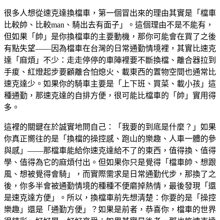
很多人想從速克達換檔車，第一個冒出來的理由其實是「檔車
比較帥、比較man、騎出去有面子」。這個理由不是不能有，
但如果「帥」是你換檔車的主要動機，那你可能會在買了之後
有點失望——因為檔車在台灣的日常通勤情境裡，其實比速克
達「麻煩」不少：走走停停的車陣裡要不斷換檔、離合器拉到
手痠、紅燈起步要顧離合怕熄火、載東西的置物空間也通常比
速克達少。如果你的騎車主要是「上下班、買菜、載小孩」這
種通勤，那速克達的自排方便，很可能比檔車的「帥」實用得
多。
這裡的關鍵在於誠實地問自己：「我要的到底是什麼？」如果
你真正嚮往的是「換檔的操控感、跑山的樂趣、人車一體的參
與感」——那檔車能給你速克達給不了的東西，值得換、值得
學、值得為它的麻煩付出。但如果你只是覺得「檔車帥、想跟
風、想被覺得會騎」，而實際需求是日常通勤代步，那換了之
後，你多半會被通勤情境的種種不便磨掉熱情，最後發現「還
是速克達方便」。所以，換檔車前先想清楚：你要的是「操控
樂趣」還是「通勤方便」？如果是前者，恭喜你，檔車的世界