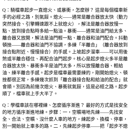
Q：騎檔車起步一直熄火、或暴衝，怎麼辦？
這是每個檔車新
手的必經之路，別氣餒。熄火——通常是離合器放太快（動力
突然接合、引擎轉速跟不上就熄火），解法是離合器放慢一
點、放到接合點時多給一點油。暴衝——通常是油門給太多、
離合器又放開，解法是油門輕一點、離合器和油門配合。抖動
頓挫——離合器和油門不協調，多練「半離合」（離合器放到
接合點附近、慢慢接合）的手感。上坡起步溜車——可以用後
煞或半離合穩住、再配合油門起步。核心是起步熄火多半是離
合器放太快、暴衝多半是油門太多，所以放慢離合器、輕給
油、練半離合手感。起步是檔車最需要練的，剛開始熄火、頓
挫都很正常，多練幾次抓到「離合器接合點和給油的配合」就
會順。別因為前幾次熄火、暴衝就氣餒，這是必經之路。起步
順了，檔車就上手大半了。
Q：學檔車該在哪裡練、怎麼循序漸進？
最好的方式是找安全
的地方循序漸進地練。步驟：一，空曠場地先練——先找安
全、合法、空曠、沒什麼人車的地方，練起步、換檔、停車，
別一開始就上車多的路。二，先練起步停車——把「起步不熄