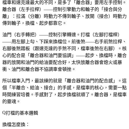
檔車和速克達最大的不同，是多了「離合器」要用左手控制。
離合器（左手拉桿）——控制引擎動力和輪子的「接合與分
離」：拉滿（分離）時動力不傳到輪子、放開（接合）時動力
傳到輪子，換檔、起步都靠它。
油門（右手轉把）——控制引擎轉速。打檔（左腳打檔桿）
——用左腳上勾、下踩來換檔位。前後煞——右手前煞拉桿、
右腳後煞踏板（跟速克達的手煞不同，檔車後煞在右腳）。核
心的配合是「離合器和油門要協調」——起步、換檔時，離合
器的放開和油門的給油要配合好，太快放離合器會熄火或暴
衝、油門和離合器不協調車會頓挫。
所以檔車入門，最該練的就是「離合器和油門的配合感」。這
個「半離合、給油、接合」的手感，是檔車的核心，需要一點
時間練習培養。手感對了，起步換檔就順了。離合器，是檔車
的靈魂。
打檔的基本邏輯
換檔怎麼換：