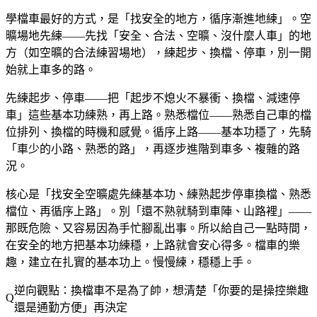
學檔車最好的方式，是「找安全的地方，循序漸進地練」。空
曠場地先練——先找「安全、合法、空曠、沒什麼人車」的地
方（如空曠的合法練習場地），練起步、換檔、停車，別一開
始就上車多的路。
先練起步、停車——把「起步不熄火不暴衝、換檔、減速停
車」這些基本功練熟，再上路。熟悉檔位——熟悉自己車的檔
位排列、換檔的時機和感覺。循序上路——基本功穩了，先騎
「車少的小路、熟悉的路」，再逐步進階到車多、複雜的路
況。
核心是「找安全空曠處先練基本功、練熟起步停車換檔、熟悉
檔位、再循序上路」。別「還不熟就騎到車陣、山路裡」——
那既危險、又容易因為手忙腳亂出事。所以給自己一點時間，
在安全的地方把基本功練穩，上路就會安心得多。檔車的樂
趣，建立在扎實的基本功上。慢慢練，穩穩上手。
逆向觀點：換檔車不是為了帥，想清楚「你要的是操控樂趣
還是通勤方便」再決定