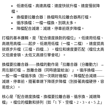
低速低檔、高速高檔
：速度快就升檔、速度慢就降
檔。
換檔要拉離合器
：換檔時先拉離合器再打檔。
循序換檔
：一檔一檔換，別跳太多。
降檔配合減速
：減速、停車前逐步降檔。
打檔的基本邏輯，是「配合速度換對的檔位」。低速用低檔、
高速用高檔——起步、低速用低檔（一檔、二檔），速度提高
就逐步升檔（三檔、四檔…），檔位和速度要匹配（檔位太高
又低速會頓、太低又高速引擎會吼）。
換檔要拉離合器——換檔的動作是「拉離合器（分離動力）→
用左腳打檔 → 放離合器（同時適當給油）」。循序換檔——
一般一檔一檔循序換（別一次跳好幾檔）。降檔配合減速——
減速、停車前，隨著車速下降逐步降檔（別掛著高檔硬停，容
易熄火）。
核心是「配合速度換檔、換檔要拉離合器、循序換、減速降
檔」。檔位的檔數和排列（如「1 下、空檔、2、3、4、5 上」