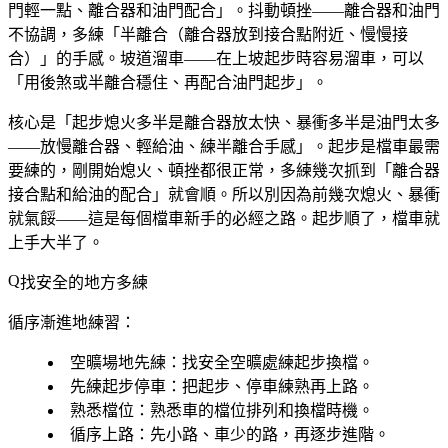
門輕一點、離合器和油門配合」。抖動頓挫——離合器和油門
不協調，多練「半離合（離合器放到接合點附近、慢慢接
合）」的手感。坡道溜車——在上坡起步時容易溜車，可以
「用後煞或半離合穩住、再配合油門起步」。
核心是「起步熄火多半是離合器放太快、暴衝多半是油門太多
——放慢離合器、輕給油、練半離合手感」。起步是檔車最需
要練的，剛開始熄火、頓挫都很正常，多練幾次抓到「離合器
接合點和給油的配合」就會順。所以別因為前幾次熄火、暴衝
就氣餒——這是每個檔車新手的必經之路。起步順了，檔車就
上手大半了。
找安全的地方多練
循序漸進地練習：
空曠場地先練
：找安全空曠處練起步換檔。
先練起步停車
：把起步、停車練熟再上路。
熟悉檔位
：熟悉車的檔位排列和換檔時機。
循序上路
：先小路、車少的路，再逐步進階。