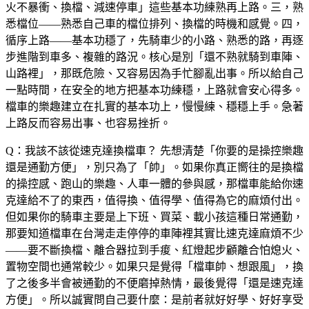
火不暴衝、換檔、減速停車」這些基本功練熟再上路。三，熟
悉檔位——熟悉自己車的檔位排列、換檔的時機和感覺。四，
循序上路——基本功穩了，先騎車少的小路、熟悉的路，再逐
步進階到車多、複雜的路況。核心是別「還不熟就騎到車陣、
山路裡」，那既危險、又容易因為手忙腳亂出事。所以給自己
一點時間，在安全的地方把基本功練穩，上路就會安心得多。
檔車的樂趣建立在扎實的基本功上，慢慢練、穩穩上手。急著
上路反而容易出事、也容易挫折。
Q：我該不該從速克達換檔車？
先想清楚「你要的是操控樂趣
還是通勤方便」，別只為了「帥」。如果你真正嚮往的是換檔
的操控感、跑山的樂趣、人車一體的參與感，那檔車能給你速
克達給不了的東西，值得換、值得學、值得為它的麻煩付出。
但如果你的騎車主要是上下班、買菜、載小孩這種日常通勤，
那要知道檔車在台灣走走停停的車陣裡其實比速克達麻煩不少
——要不斷換檔、離合器拉到手痠、紅燈起步顧離合怕熄火、
置物空間也通常較少。如果只是覺得「檔車帥、想跟風」，換
了之後多半會被通勤的不便磨掉熱情，最後覺得「還是速克達
方便」。所以誠實問自己要什麼：是前者就好好學、好好享受