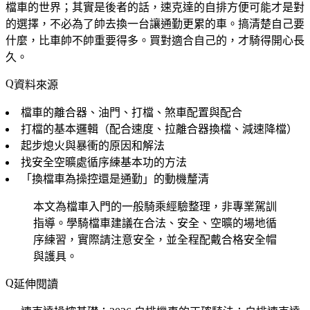
檔車的世界；其實是後者的話，速克達的自排方便可能才是對
的選擇，不必為了帥去換一台讓通勤更累的車。搞清楚自己要
什麼，比車帥不帥重要得多。買對適合自己的，才騎得開心長
久。
資料來源
檔車的離合器、油門、打檔、煞車配置與配合
打檔的基本邏輯（配合速度、拉離合器換檔、減速降檔）
起步熄火與暴衝的原因和解法
找安全空曠處循序練基本功的方法
「換檔車為操控還是通勤」的動機釐清
本文為檔車入門的一般騎乘經驗整理，非專業駕訓
指導。學騎檔車建議在合法、安全、空曠的場地循
序練習，實際請注意安全，並全程配戴合格安全帽
與護具。
延伸閱讀