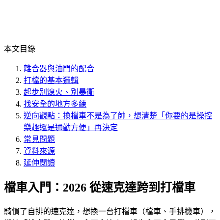
本文目錄
離合器與油門的配合
打檔的基本邏輯
起步別熄火、別暴衝
找安全的地方多練
逆向觀點：換檔車不是為了帥，想清楚「你要的是操控
樂趣還是通勤方便」再決定
常見問題
資料來源
延伸閱讀
檔車入門：2026 從速克達跨到打檔車
騎慣了自排的速克達，想換一台打檔車（檔車、手排機車），