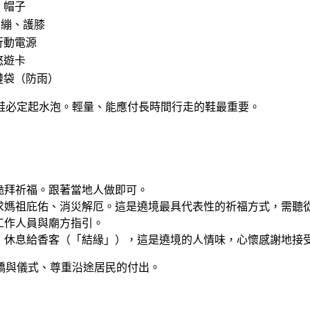
、帽子
 繃、護膝
行動電源
悠遊卡
鏈袋（防雨）
鞋必定起水泡。輕量、能應付長時間行走的鞋最重要。
跪拜祈福。跟著當地人做即可。
求媽祖庇佑、消災解厄。這是遶境最具代表性的祈福方式，需聽
工作人員與廟方指引。
、休息給香客（「結緣」），這是遶境的人情味，心懷感謝地接
轎與儀式、尊重沿途居民的付出。