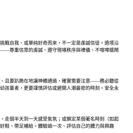
挑戰自我、或單純好奇而來，不一定是虔誠信徒。遶境沿
——尊重信眾的虔誠、遵守現場秩序與禮儀、不喧嘩嬉鬧
、且要趴跪在地讓神轎通過，確實需要注意——務必聽從
幼孩童者，更要謹慎評估或避開人潮最密的時刻。安全永
，走個半天到一天感受氣氛；或鎖定某個著名時刻（如起
好鞋、帶足補給。體驗過一次、評估自己的體力與興趣