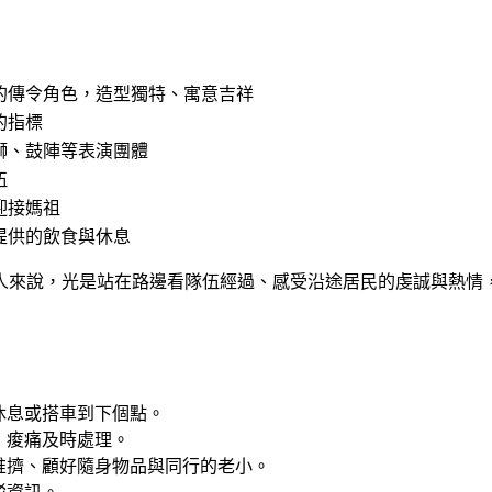
的傳令角色，造型獨特、寓意吉祥
的指標
獅、鼓陣等表演團體
伍
迎接媽祖
提供的飲食與休息
人來說，光是站在路邊看隊伍經過、感受沿途居民的虔誠與熱情
休息或搭車到下個點。
，痠痛及時處理。
推擠、顧好隨身物品與同行的老小。