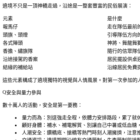
遶境不只是一頂神轎走過，沿途是一整套豐富的民俗展演：
元素
是什麼
報馬仔
走在隊伍最前
頭旗、頭燈
引導隊伍方向
各式陣頭
神將、舞龍舞
香擔、繡旗隊
隨行的信眾隊
沿途接駕的香案
居民擺設供桌
結緣的補給站
沿線居民免費
這些元素構成了遶境獨特的視覺與人情風景。對第一次參加的
安全與量力參與
數十萬人的活動，安全是第一要務：
量力而為
：別逞強走全程，依體力安排路段，累了就
顧好身體
：補水、補電解質、別讓自己中暑或低血糖
人潮安全
：鑽轎底、搶轎等熱門時刻人潮擁擠，注意