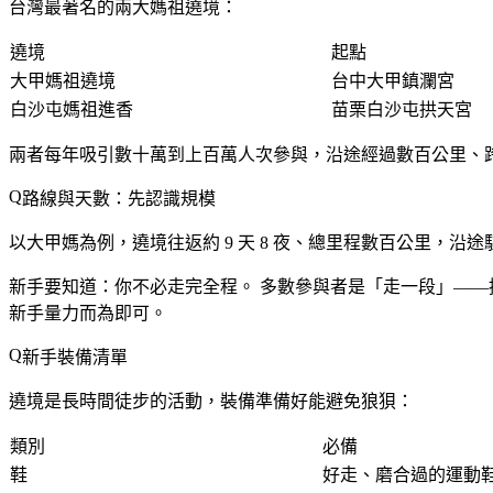
台灣最著名的兩大媽祖遶境：
遶境
起點
大甲媽祖遶境
台中大甲鎮瀾宮
白沙屯媽祖進香
苗栗白沙屯拱天宮
兩者每年吸引數十萬到上百萬人次參與，沿途經過數百公里、
路線與天數：先認識規模
以大甲媽為例，遶境往返約 9 天 8 夜、總里程數百公里
新手要知道：
你不必走完全程。
多數參與者是「走一段」——
新手量力而為即可。
新手裝備清單
遶境是長時間徒步的活動，裝備準備好能避免狼狽：
類別
必備
鞋
好走、磨合過的運動