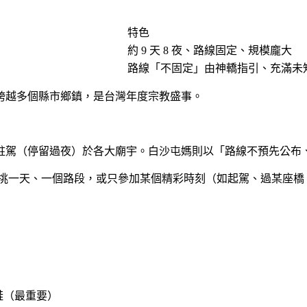
特色
約 9 天 8 夜、路線固定、規模龐大
路線「不固定」由神轎指引、充滿未
跨越多個縣市鄉鎮，是台灣年度宗教盛事。
，沿途駐駕（停留過夜）於各大廟宇。白沙屯媽則以「路線不預先公
挑一天、一個路段，或只參加某個精彩時刻（如起駕、過某座橋
鞋（最重要）