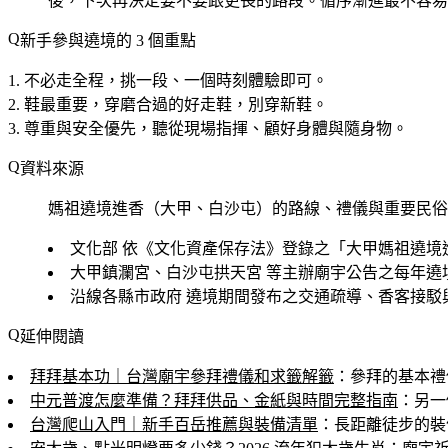
後，下次再決定要不要跟更長的路段。循序漸進最不容易
新手參與遶境的 3 個重點
不必走全程
，挑一段、一個時刻體驗即可。
鞋最重要
，穿磨合過的好走鞋，別穿新鞋。
尊重與安全優先
，聽從現場指揮、顧好身體與隨身物。
資料來源
媽祖遶境進香（大甲、白沙屯）的路線、禮儀與重要民俗
文化部
依《文化資產保存法》登錄之「大甲媽祖遶境
大甲鎮瀾宮、白沙屯拱天宮
等主辦廟宇公告之每年遶
沿線各縣市政府
遶境期間發布之交通疏導、香客接駁
延伸閱讀
拜拜基本功｜台灣廟宇參拜禮儀和求籤解籤
：參拜的基本禮
中元普渡怎麼準備？拜拜供品、金紙與時間完整指南
：另一
台灣爬山入門｜新手百岳推薦與裝備清單
：長距離徒步的裝