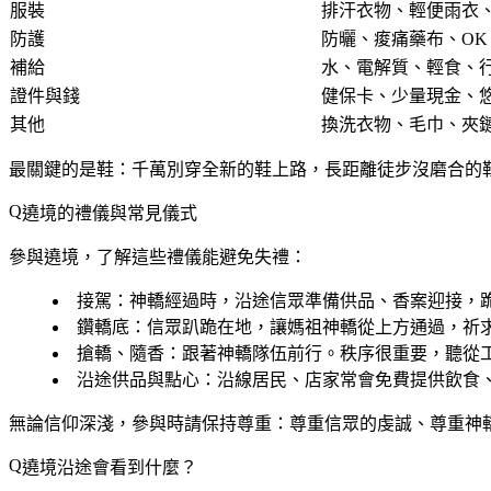
服裝
排汗衣物、輕便雨衣
防護
防曬、痠痛藥布、OK
補給
水、電解質、輕食、
證件與錢
健保卡、少量現金、
其他
換洗衣物、毛巾、夾
最關鍵的是
鞋
：千萬別穿全新的鞋上路，長距離徒步沒磨合的
遶境的禮儀與常見儀式
參與遶境，了解這些禮儀能避免失禮：
接駕
：神轎經過時，沿途信眾準備供品、香案迎接，
鑽轎底
：信眾趴跪在地，讓媽祖神轎從上方通過，祈
搶轎、隨香
：跟著神轎隊伍前行。秩序很重要，聽從
沿途供品與點心
：沿線居民、店家常會免費提供飲食
無論信仰深淺，參與時請保持尊重：尊重信眾的虔誠、尊重神
遶境沿途會看到什麼？