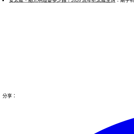
安太歲、點光明燈要多少錢？2026 流年犯太歲生肖
：廟宇
分享：