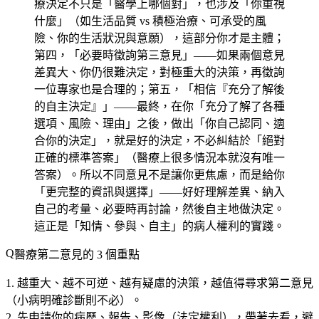
療決定不只是「醫學上哪個對」，也涉及「你重視
什麼」（如生活品質 vs 積極治療、可承受的風
險、你的生活狀況與意願），這部分你才是主體；
第四，「必要時徵詢第三意見」——如果兩個意見
差異大、你仍很難決定，對極重大的決策，再徵詢
一位專家也是合理的；第五，「相信『充分了解後
的自主決定』」——最終，在你「充分了解了各種
選項、風險、理由」之後，做出「你自己認同、適
合你的決定」，就是好的決定，不必糾結於「絕對
正確的標準答案」（醫療上很多情況本就沒有唯一
答案）。所以不同意見不是讓你更焦慮，而是給你
「更完整的資訊與選擇」——好好理解差異、納入
自己的考量、必要時再討論，然後自主地做決定。
這正是「知情、參與、自主」的病人權利的實踐。
醫療第二意見的 3 個重點
越重大、越不可逆、越有疑慮的決策
，越值得尋求第二意見
（小病明確診斷則不必）。
先申請你的病歷、報告、影像
（法定權利），帶著去看，避