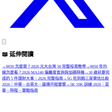
📖
延伸閱讀
→
0050 怎麼買？2026 元大台灣 50 完整投資教學
→
0050 年均
線怎麼看？2026 MA240 偏離度查詢與加碼時機
→
30 歲前要完
成的 5 件理財大事｜2026 完整指南
→
5G 吃到飽三家電信比較
2026｜中華、台哥大、遠傳月租實算
→
5K 10K 訓練 2026｜菜
單、時程、實戰指南