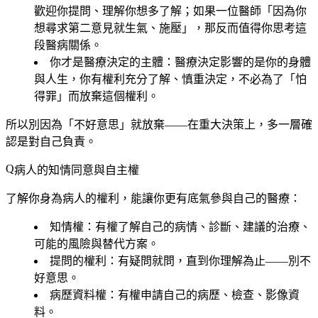
歡迎你提問、理解你想多了解；如果一位醫師「因為你
想尋求第二意見就生氣、施壓」，那反而值得你思考這
段醫病關係。
你才是醫療決定的主體
：醫療決定影響的是你的身體
與人生，你有權利充分了解、慎重決定，不必為了「怕
得罪」而放棄這個權利。
所以別因為「不好意思」就放棄——在重大決策上，多一層確
認是對自己負責。
病人的知情同意與自主權
了解你身為病人的權利，能讓你更有底氣參與自己的醫療：
知情權
：有權了解自己的病情、診斷、建議的治療、
可能的風險與替代方案。
提問的權利
：有疑問就問，直到你理解為止——別不
好意思。
病歷資料權
：有權申請自己的病歷、檢查、影像資
料。