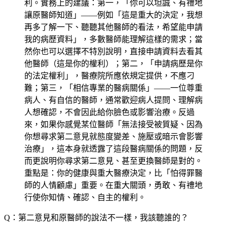
利。實務上的建議：第一，「你可以坦誠、有禮地
讓原醫師知道」——例如「這是重大的決定，我想
再多了解一下、聽聽其他醫師的看法，希望能申請
我的病歷資料」，多數醫師能理解這樣的需求；當
然你也可以選擇不特別說明，直接申請資料去看其
他醫師（這是你的權利）；第二，「申請病歷是你
的法定權利」，醫療院所應依規定提供，不應刁
難；第三，「相信專業的醫病關係」——一位尊重
病人、有自信的醫師，通常歡迎病人提問、理解病
人想確認，不會因此給你臉色或影響治療。反過
來，如果你感覺某位醫師「無法接受被質疑、因為
你想尋求第二意見就態度變差、施壓或暗示會影響
治療」，這本身就透露了這段醫病關係的問題，反
而更說明你尋求第二意見、甚至更換醫師是對的。
重點是：你的健康與重大醫療決定，比「怕得罪醫
師的人情顧慮」重要。在重大關頭，勇敢、有禮地
行使你知情、確認、自主的權利。
Q：第二意見和原醫師的說法不一樣，我該聽誰的？