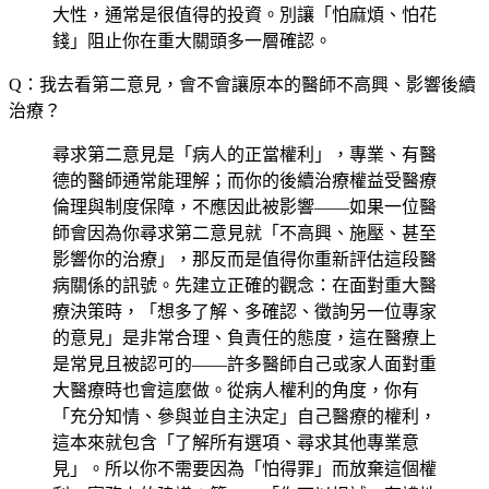
大性，通常是很值得的投資。別讓「怕麻煩、怕花
錢」阻止你在重大關頭多一層確認。
Q：我去看第二意見，會不會讓原本的醫師不高興、影響後續
治療？
尋求第二意見是「病人的正當權利」，專業、有醫
德的醫師通常能理解；而你的後續治療權益受醫療
倫理與制度保障，不應因此被影響——如果一位醫
師會因為你尋求第二意見就「不高興、施壓、甚至
影響你的治療」，那反而是值得你重新評估這段醫
病關係的訊號。先建立正確的觀念：在面對重大醫
療決策時，「想多了解、多確認、徵詢另一位專家
的意見」是非常合理、負責任的態度，這在醫療上
是常見且被認可的——許多醫師自己或家人面對重
大醫療時也會這麼做。從病人權利的角度，你有
「充分知情、參與並自主決定」自己醫療的權利，
這本來就包含「了解所有選項、尋求其他專業意
見」。所以你不需要因為「怕得罪」而放棄這個權