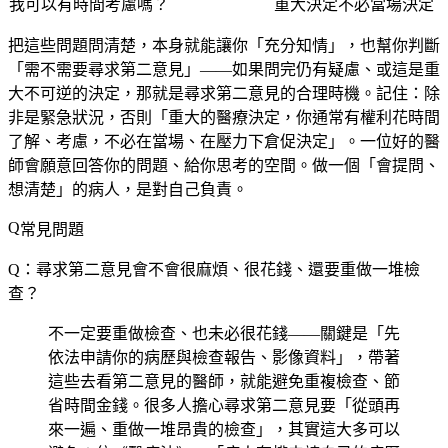
我可以有時間考慮嗎？
重大決定不必當場決定
把這些問題問清楚，本身就能讓你「充分知情」，也幫你判斷
「需不需要尋求第二意見」——如果問完仍有疑慮、或這是重
大不可逆的決定，那就是尋求第二意見的合理時機。記住：除
非是緊急狀況，否則「重大的醫療決定，你通常有權利花時間
了解、考慮，不必在當場、在壓力下倉促決定」。一位好的醫
師會願意回答你的問題、給你思考的空間。做一個「會提問、
想清楚」的病人，是對自己負責。
常見問題
Q：尋求第二意見會不會很麻煩、很花錢、還要重做一堆檢
查？
不一定要重做檢查、也未必很花錢——關鍵是「先
依法申請你的病歷與檢查報告、影像資料」，帶著
這些去看第二意見的醫師，就能避免重複檢查、節
省時間金錢。很多人擔心尋求第二意見要「從頭再
來一遍、重做一堆昂貴的檢查」，其實這大多可以