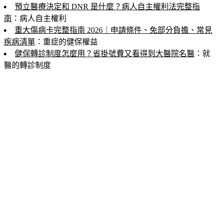
預立醫療決定和 DNR 是什麼？病人自主權利法完整指
南
：病人自主權利
重大傷病卡完整指南 2026｜申請條件、免部分負擔、常見
疾病清單
：重症的健保權益
健保轉診制度怎麼用？省掛號費又看得到大醫院名醫
：就
醫的轉診制度