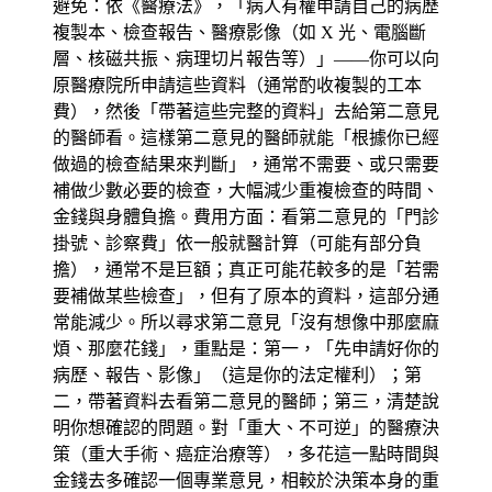
避免：依《醫療法》，「病人有權申請自己的病歷
複製本、檢查報告、醫療影像（如 X 光、電腦斷
層、核磁共振、病理切片報告等）」——你可以向
原醫療院所申請這些資料（通常酌收複製的工本
費），然後「帶著這些完整的資料」去給第二意見
的醫師看。這樣第二意見的醫師就能「根據你已經
做過的檢查結果來判斷」，通常不需要、或只需要
補做少數必要的檢查，大幅減少重複檢查的時間、
金錢與身體負擔。費用方面：看第二意見的「門診
掛號、診察費」依一般就醫計算（可能有部分負
擔），通常不是巨額；真正可能花較多的是「若需
要補做某些檢查」，但有了原本的資料，這部分通
常能減少。所以尋求第二意見「沒有想像中那麼麻
煩、那麼花錢」，重點是：第一，「先申請好你的
病歷、報告、影像」（這是你的法定權利）；第
二，帶著資料去看第二意見的醫師；第三，清楚說
明你想確認的問題。對「重大、不可逆」的醫療決
策（重大手術、癌症治療等），多花這一點時間與
金錢去多確認一個專業意見，相較於決策本身的重