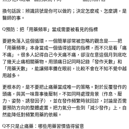
換句話說：辨識訊號是你可以做的；決定怎麼戒、怎麼調，是
醫師的事。
預防：把「用藥頻率」當成需要被看見的指標
要避免落入這個循環，一個簡單卻常被忽略的觀念是——把
「用藥頻率」本身當成一個值得追蹤的指標，而不只是看「痛
不痛」。很多人記得自己今天痛不痛，卻沒在意這個月到底吃
了幾天止痛相關藥物。用頭痛日記同時記錄「發作天數」和
「用藥天數」，能讓頻率攤在眼前，比較不會在不知不覺中越
用越多。
更根本的，是不要把止痛藥當成唯一的策略。對於反覆發作的
頭痛，與其一味靠事後壓制，不如同時處理背景（作息、壓
力、姿勢、誘發因子），並在發作頻繁時就回診，討論是否需
要預防方向的整體處置。把力氣分一些到「減少發作」上，自
然能降低對頻繁用藥的依賴。
不只是止痛藥：哪些用藥習慣值得留意