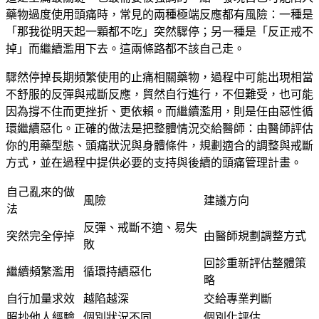
藥物過度使用頭痛時，常見的兩種極端反應都有風險：一種是
「那我從明天起一顆都不吃」突然驟停；另一種是「反正戒不
掉」而繼續濫用下去。這兩條路都不該自己走。
驟然停掉長期頻繁使用的止痛相關藥物，過程中可能出現相當
不舒服的反彈與戒斷反應，貿然自行進行，不但難受，也可能
因為撐不住而更挫折、更依賴。而繼續濫用，則是任由惡性循
環繼續惡化。正確的做法是把整體情況交給醫師：由醫師評估
你的用藥型態、頭痛狀況與身體條件，規劃適合的調整與戒斷
方式，並在過程中提供必要的支持與後續的頭痛管理計畫。
自己亂來的做
風險
建議方向
法
反彈、戒斷不適、易失
突然完全停掉
由醫師規劃調整方式
敗
回診重新評估整體策
繼續頻繁濫用
循環持續惡化
略
自行加量求效
越陷越深
交給專業判斷
照抄他人經驗
個別狀況不同
個別化評估