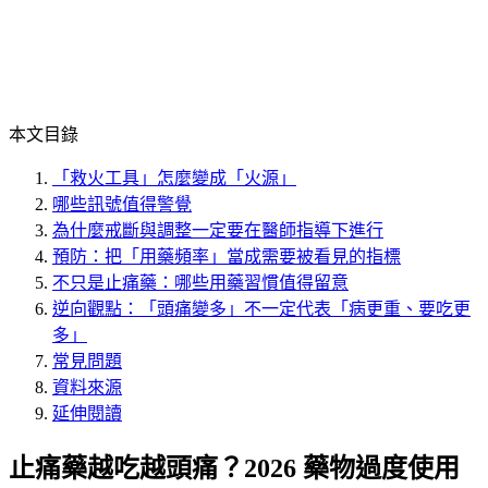
本文目錄
「救火工具」怎麼變成「火源」
哪些訊號值得警覺
為什麼戒斷與調整一定要在醫師指導下進行
預防：把「用藥頻率」當成需要被看見的指標
不只是止痛藥：哪些用藥習慣值得留意
逆向觀點：「頭痛變多」不一定代表「病更重、要吃更
多」
常見問題
資料來源
延伸閱讀
止痛藥越吃越頭痛？2026 藥物過度使用