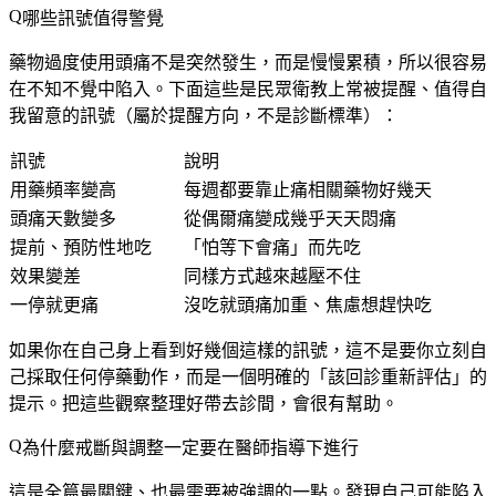
哪些訊號值得警覺
藥物過度使用頭痛不是突然發生，而是慢慢累積，所以很容易
在不知不覺中陷入。下面這些是民眾衛教上常被提醒、值得自
我留意的訊號（屬於提醒方向，不是診斷標準）：
訊號
說明
用藥頻率變高
每週都要靠止痛相關藥物好幾天
頭痛天數變多
從偶爾痛變成幾乎天天悶痛
提前、預防性地吃
「怕等下會痛」而先吃
效果變差
同樣方式越來越壓不住
一停就更痛
沒吃就頭痛加重、焦慮想趕快吃
如果你在自己身上看到好幾個這樣的訊號，這不是要你立刻自
己採取任何停藥動作，而是一個明確的「該回診重新評估」的
提示。把這些觀察整理好帶去診間，會很有幫助。
為什麼戒斷與調整一定要在醫師指導下進行
這是全篇最關鍵、也最需要被強調的一點。發現自己可能陷入