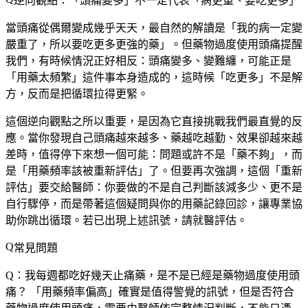
逆向觀點：「頭痛變多」不一定代表「病更重、要吃更多」
當頭痛從偶爾變成幾乎天天，最自然的解讀是「我的病一定變
嚴重了，所以要吃更多更強的藥」。但藥物過度使用頭痛提醒
我們，有時候情況正好相反：頭痛變多、變難纏，可能正是
「用藥太頻繁」這件事本身造成的，這時候「吃更多」不是解
方，反而是把循環拉得更緊。
這個逆向觀點之所以重要，是因為它直接挑戰我們最直覺的反
應。當你發現自己頭痛越來越多、藥越吃越勤、效果卻越來越
差時，值得停下來想一個可能：問題或許不是「藥不夠」，而
是「用藥頻率該被重新評估」了。但要再次強調，這個「重新
評估」要交給醫師：你要做的不是自己判斷該減多少、更不是
自行驟停，而是帶著這個疑問與你的用藥記錄回診，讓專業協
助你跳出循環。若已出現上述訊號，請就醫評估。
常見問題
Q：我每週都吃好幾天止痛藥，是不是已經是藥物過度使用頭
痛？
「用藥頻率偏高」確實是值得警覺的訊號，但是否符合