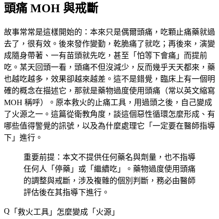
頭痛 MOH 與戒斷
故事常常是這樣開始的：本來只是偶爾頭痛，吃顆止痛藥就過
去了，很有效。後來發作變勤，乾脆痛了就吃；再後來，演變
成隨身帶著、一有苗頭就先吃，甚至「怕等下會痛」而提前
吃。某天回頭一看，頭痛不但沒減少，反而幾乎天天都來，藥
也越吃越多，效果卻越來越差。這不是錯覺，臨床上有一個明
確的概念在描述它，那就是藥物過度使用頭痛（常以英文縮寫
MOH 稱呼）。原本救火的止痛工具，用過頭之後，自己變成
了火源之一。這篇從衛教角度，談這個惡性循環怎麼形成、有
哪些值得警覺的訊號，以及為什麼處理它「一定要在醫師指導
下」進行。
重要前提：本文不提供任何藥名與劑量，也不指導
任何人「停藥」或「繼續吃」。藥物過度使用頭痛
的調整與戒斷，涉及複雜的個別判斷，務必由醫師
評估後在其指導下進行。
「救火工具」怎麼變成「火源」