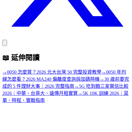
📖
延伸閱讀
→
0050 怎麼買？2026 元大台灣 50 完整投資教學
→
0050 年均
線怎麼看？2026 MA240 偏離度查詢與加碼時機
→
30 歲前要完
成的 5 件理財大事｜2026 完整指南
→
5G 吃到飽三家電信比較
2026｜中華、台哥大、遠傳月租實算
→
5K 10K 訓練 2026｜菜
單、時程、實戰指南