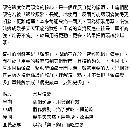
藥物過度使用頭痛的核心，是一個違反直覺的循環：止痛相關
藥物若被「過於頻繁、長期」地使用，反而可能讓頭痛變得更
頻繁、更難處理。本來每週只痛一兩天，因為頻繁用藥，慢慢
演變成幾乎天天頭痛的狀態。患者的直覺反應往往是「藥不夠
強、吃得不夠」，於是用得更勤、更多，結果把循環越拉越
緊。
這裡的關鍵字是「頻率」。問題不在於「曾經吃過止痛藥」，
而在於「用藥的頻率高到某個程度、且持續夠久」。也因此，
原本因偏頭痛、緊張型頭痛等而長期、頻繁用藥的人，是相對
容易落入這個循環的族群。理解這一點，才不會把「頭痛變
多」單純解讀成「病更嚴重、要吃更多」。
階段
常見演變
早期
偶爾頭痛，用藥很有效
中期
發作變勤，痛了就吃、提前吃
後期
幾乎天天痛，用量增、效果降
直覺誤解
以為「藥不夠」而吃更多