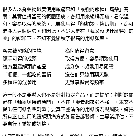
很多人以為藥物過度使用頭痛只和「最強的那種止痛藥」有
關，其實值得留意的範圍更廣，各類用來緩解頭痛、看似溫
和、容易取得的成藥，只要使用得「夠頻繁、夠長期」，都可
能涉入這個循環。也因此，不少人是在「我又沒吃什麼特別的
藥」的認知下，不知不覺累積了很高的用藥頻率。
容易被忽略的情境
為何值得留意
隨手可得的成藥
取得方便、容易頻繁使用
複方型緩解頭痛產品
成分多、頻繁用易累積
「順便」一起吃的習慣
沒在計算總用藥天數
多種來源混著用
更難掌握實際頻率
這一段不是要嚇人也不是針對特定產品，而是提醒：判斷的關
鍵在「頻率與持續時間」，不在「藥看起來強不強」。本文不
提供任何藥名與劑量；要真正釐清你的用藥情況與風險，請把
所有正在使用的緩解頭痛方式如實告訴醫師，由專業評估，不
要自行下結論或調整。