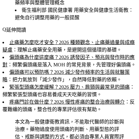
藥頻率與整體管理概念
衛生福利部 國民健康署 用藥安全與健康生活衛教
：
避免自行調整用藥的一般提醒
延伸閱讀
止痛藥怎麼吃才安全？2026 種類觀念、止痛藥過量與成癮
疑慮
：理解止痛藥安全用藥，是避開這個循環的基礎。
偏頭痛為什麼這麼痛？2026 誘發因子、預兆與發作時的應
對
：頻繁偏頭痛是落入 MOH 的常見背景，先管理好偏頭痛。
偏頭痛可以預防嗎？2026 減少發作頻率的生活與就醫策
略
：把力氣放到「減少發作」，自然降低對藥的依賴。
緊張型頭痛怎麼緩解？2026 壓力、肩頸與最常見的頭痛
：
頻繁緊張型頭痛也容易養成天天吃藥的習慣。
疼痛門診在做什麼？2026 慢性疼痛的整合治療與轉介
：反
覆難纏的頭痛，整合性的專業評估很有幫助。
本文為一般健康衛教資訊，不能取代醫師的診斷與
治療。藥物過度使用頭痛的判斷、用藥型態的評
估、戒斷與調整的方式，都必須由專業人員實際評