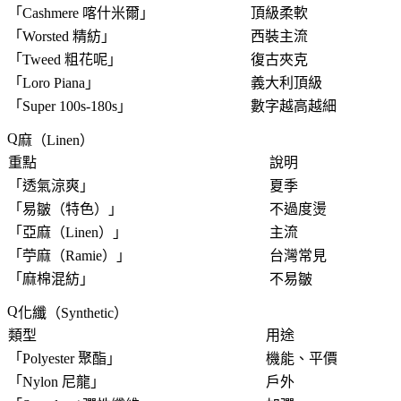
「
Cashmere 喀什米爾
」
頂級柔軟
「
Worsted 精紡
」
西裝主流
「
Tweed 粗花呢
」
復古夾克
「
Loro Piana
」
義大利頂級
「
Super 100s-180s
」
數字越高越細
麻（Linen）
重點
說明
「
透氣涼爽
」
夏季
「
易皺（特色）
」
不過度燙
「
亞麻（Linen）
」
主流
「
苧麻（Ramie）
」
台灣常見
「
麻棉混紡
」
不易皺
化纖（Synthetic）
類型
用途
「
Polyester 聚酯
」
機能、平價
「
Nylon 尼龍
」
戶外