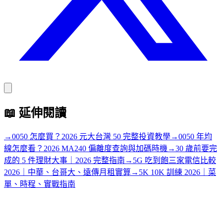
📖
延伸閱讀
→
0050 怎麼買？2026 元大台灣 50 完整投資教學
→
0050 年均
線怎麼看？2026 MA240 偏離度查詢與加碼時機
→
30 歲前要完
成的 5 件理財大事｜2026 完整指南
→
5G 吃到飽三家電信比較
2026｜中華、台哥大、遠傳月租實算
→
5K 10K 訓練 2026｜菜
單、時程、實戰指南