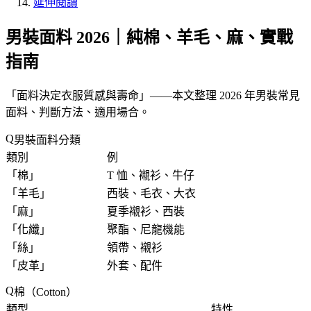
延伸閱讀
男裝面料 2026｜純棉、羊毛、麻、實戰
指南
「
面料決定衣服質感與壽命
」——本文整理 2026 年男裝常見
面料、判斷方法、適用場合。
男裝面料分類
類別
例
「
棉
」
T 恤、襯衫、牛仔
「
羊毛
」
西裝、毛衣、大衣
「
麻
」
夏季襯衫、西裝
「
化纖
」
聚酯、尼龍機能
「
絲
」
領帶、襯衫
「
皮革
」
外套、配件
棉（Cotton）
類型
特性