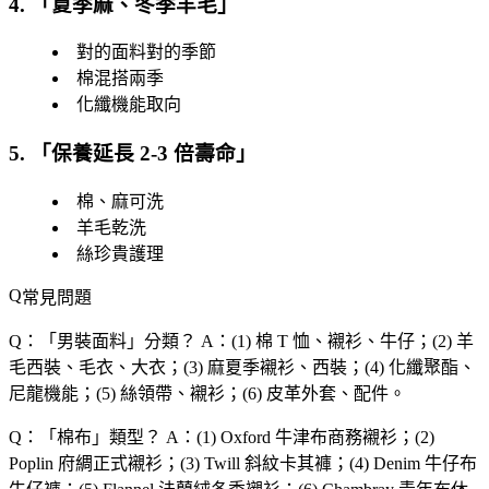
4. 「
夏季麻、冬季羊毛
」
對的面料對的季節
棉混搭兩季
化纖機能取向
5. 「
保養延長 2-3 倍壽命
」
棉、麻可洗
羊毛乾洗
絲珍貴護理
常見問題
Q：「
男裝面料
」分類？
A：(1) 棉 T 恤、襯衫、牛仔；(2) 羊
毛西裝、毛衣、大衣；(3) 麻夏季襯衫、西裝；(4) 化纖聚酯、
尼龍機能；(5) 絲領帶、襯衫；(6) 皮革外套、配件。
Q：「
棉布
」類型？
A：(1) Oxford 牛津布商務襯衫；(2)
Poplin 府綢正式襯衫；(3) Twill 斜紋卡其褲；(4) Denim 牛仔布