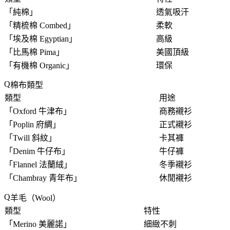
「
純棉
」
透氣吸汗
「
精梳棉 Combed
」
柔軟
「
埃及棉 Egyptian
」
高級
「
比馬棉 Pima
」
美國頂級
「
有機棉 Organic
」
環保
棉布類型
類型
用途
「
Oxford 牛津布
」
商務襯衫
「
Poplin 府綢
」
正式襯衫
「
Twill 斜紋
」
卡其褲
「
Denim 牛仔布
」
牛仔褲
「
Flannel 法蘭絨
」
冬季襯衫
「
Chambray 青年布
」
休閒襯衫
羊毛（Wool）
類型
特性
「
Merino 美麗諾
」
細緻不刺