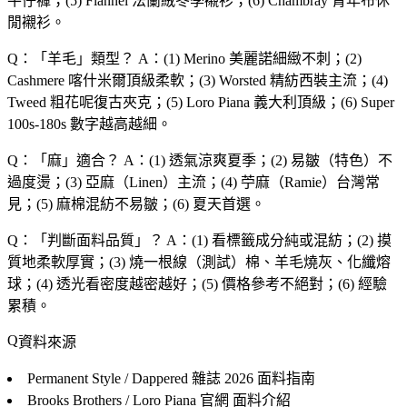
牛仔褲；(5) Flannel 法蘭絨冬季襯衫；(6) Chambray 青年布休
閒襯衫。
Q：「
羊毛
」類型？
A：(1) Merino 美麗諾細緻不刺；(2)
Cashmere 喀什米爾頂級柔軟；(3) Worsted 精紡西裝主流；(4)
Tweed 粗花呢復古夾克；(5) Loro Piana 義大利頂級；(6) Super
100s-180s 數字越高越細。
Q：「
麻
」適合？
A：(1) 透氣涼爽夏季；(2) 易皺（特色）不
過度燙；(3) 亞麻（Linen）主流；(4) 苧麻（Ramie）台灣常
見；(5) 麻棉混紡不易皺；(6) 夏天首選。
Q：「
判斷面料品質
」？
A：(1) 看標籤成分純或混紡；(2) 摸
質地柔軟厚實；(3) 燒一根線（測試）棉、羊毛燒灰、化纖熔
球；(4) 透光看密度越密越好；(5) 價格參考不絕對；(6) 經驗
累積。
資料來源
Permanent Style / Dappered 雜誌
2026 面料指南
Brooks Brothers / Loro Piana 官網
面料介紹