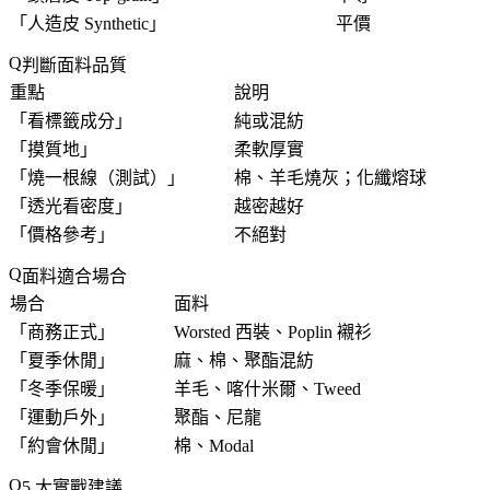
「
人造皮 Synthetic
」
平價
判斷面料品質
重點
說明
「
看標籤成分
」
純或混紡
「
摸質地
」
柔軟厚實
「
燒一根線（測試）
」
棉、羊毛燒灰；化纖熔球
「
透光看密度
」
越密越好
「
價格參考
」
不絕對
面料適合場合
場合
面料
「
商務正式
」
Worsted 西裝、Poplin 襯衫
「
夏季休閒
」
麻、棉、聚酯混紡
「
冬季保暖
」
羊毛、喀什米爾、Tweed
「
運動戶外
」
聚酯、尼龍
「
約會休閒
」
棉、Modal
5 大實戰建議