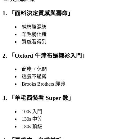
1. 「
面料決定質感與壽命
」
純棉勝混紡
羊毛勝化纖
質感看得到
2. 「
Oxford 牛津布是襯衫入門
」
商務 + 休閒
透氣不過薄
Brooks Brothers 經典
3. 「
羊毛西裝看 Super 數
」
100s 入門
130s 中等
180s 頂級