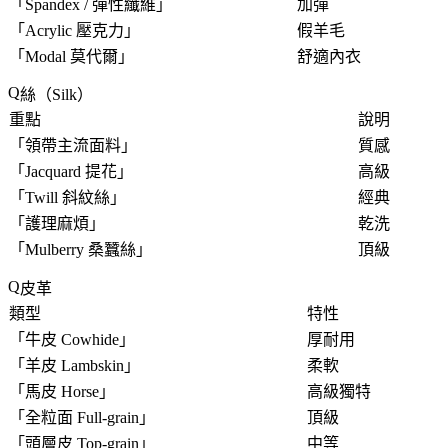
「
Spandex / 彈性纖維
」
加彈
「
Acrylic 壓克力
」
假羊毛
「
Modal 莫代爾
」
舒適內衣
絲（Silk）
重點
說明
「
領帶主流面料
」
質感
「
Jacquard 提花
」
高級
「
Twill 斜紋絲
」
經典
「
護理麻煩
」
乾洗
「
Mulberry 桑蠶絲
」
頂級
皮革
類型
特性
「
牛皮 Cowhide
」
厚耐用
「
羊皮 Lambskin
」
柔軟
「
馬皮 Horse
」
高級獨特
「
全粒面 Full-grain
」
頂級
「
頭層皮 Top-grain
」
中等