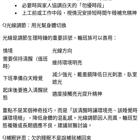
必要時與家人協調白天的「勿擾時段」
上工前或工作中段，視情況安排短時間午睡補充精神
光線調節：用光幫身體切換
光線是調節生理時鐘的重要訊號，輪班族可以善用：
情境
光線方向
需要保持清醒（值班
維持環境明亮
時）
減少強光、戴墨鏡降低日光刺激、臥室
下班準備白天睡覺
遮光
起床後要進入清醒狀
適度接觸亮光提升精神
態
重點不是某個神奇技巧，而是「該清醒時讓環境亮、該睡覺時
讓環境暗」，降低身體的混亂感。光線調節因人而異，輪班型
態複雜或長期適應不良，建議就醫討論。
補眠迷思：欠的睡眠不是說補就補回來