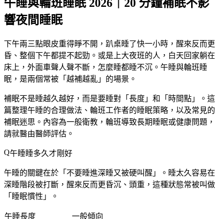
午睡與輪班睡眠 2026｜20 分鐘補眠不影
響夜間睡眠
下午兩三點眼皮重得睜不開，趴桌睡了快一小時，醒來反而更
昏、整個下午都提不起勁。或是上大夜班的人，白天回家躺在
床上，外面車聲人聲不斷，怎麼睡都睡不沉。午睡與輪班睡
眠，是兩個常被「越補越亂」的場景。
補眠不是睡越久越好，而是要睡對「長度」和「時間點」。這
篇整理午睡的合理做法、輪班工作者的睡眠策略，以及常見的
補眠迷思。內容為一般衛教，
輪班導致長期睡眠或健康問題，
請就醫由醫師評估
。
午睡睡多久才剛好
午睡的關鍵在於「不要睡進深睡又被硬叫醒」。睡太久容易在
深睡階段被打斷，醒來反而更昏沉、頭重，這種狀態常被叫做
「睡眠慣性」。
午睡長度
一般傾向