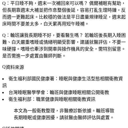
Q：平日睡不夠，週末一次補回來可以嗎？
偶爾補眠有幫助，
但長期靠週末大補並把作息整個後延，容易打亂生理時鐘，反
而週一更難起床。比較穩的做法是平日盡量規律睡足，週末起
床時間不要差太多，白天累再用短午睡補。
Q：輪班讓我長期睡不好，要看醫生嗎？
若輪班後長期入睡困
難、白天嚴重嗜睡或情緒明顯受影響，建議就醫評估，不要一
味硬撐。嗜睡也牽涉到開車與操作機具的安全，需特別留意。
是否需進一步處置由醫師判斷。
資料來源
衛生福利部國民健康署：睡眠與健康生活型態相關衛教資
訊
台灣睡眠醫學學會：輪班與健康睡眠相關公開衛教
衛生福利部：職業健康與睡眠相關衛教資訊
本文為一般衛教整理，非醫療診斷依據。輪班導致
長期睡眠或健康困擾，請就醫由醫師評估與處置。