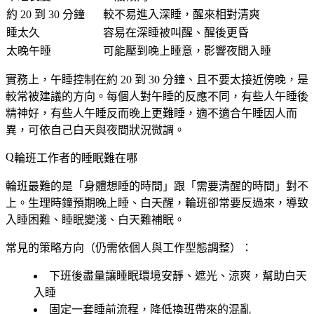
約 20 到 30 分鐘
較不易進入深睡，醒來相對清爽
睡太久
容易在深睡被叫醒、醒後更昏
太晚午睡
可能壓到晚上睡意，影響夜間入睡
實務上，午睡控制在約 20 到 30 分鐘、且不要太接近傍晚，是
較常被建議的方向。每個人對午睡的反應不同，有些人午睡後
精神好，有些人午睡反而晚上更難睡，
適不適合午睡因人而
異
，可依自己白天與夜間狀況微調。
輪班工作者的睡眠難在哪
輪班最難的是「身體想睡的時間」跟「需要清醒的時間」對不
上。生理時鐘預期晚上睡、白天醒，輪班卻常要反過來，導致
入睡困難、睡眠變淺、白天難補眠。
常見的策略方向（仍需依個人與工作型態調整）：
下班後盡量讓睡眠環境安靜、遮光、涼爽，幫助白天
入睡
固定一套睡前流程，降低換班帶來的混亂