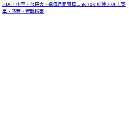
2026｜中華、台哥大、遠傳月租實算
→
5K 10K 訓練 2026｜菜
單、時程、實戰指南