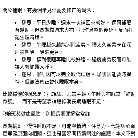
關於補眠，有幾個常見但需要修正的觀念：
迷思：平日少睡，週末一次補回來就好。
偶爾補眠
有幫助，但長期靠週末大補、把作息整個後延，反而打
亂生理時鐘。
迷思：午睡越久越能消除疲勞。
睡太久容易卡在深
睡被叫醒，醒來更昏。
迷思：撐到很睏再睡比較好睡。
過度疲勞反而可能
讓人緊繃難入睡。
迷思：咖啡因可以完全取代睡眠。
咖啡因能暫時提
神，但無法真正替代睡眠本身。
比較穩健的觀念是：把規律睡眠當主軸，午睡與補眠當「輔助
微調」，而不是寄望靠補眠抵消長期睡眠不足。
輪班與健康風險：別把長期硬撐當常態
長期輪班、慢性睡眠不足，可能與情緒、注意力、代謝與心血
管等健康面向相關，這也是國際間持續關注的議題。本文不對