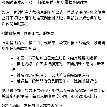
夜間睡眠本就不穩
謹慎午睡，避免壓掉夜間睡意
沒有一套對所有人都適用的午睡公式，重點是觀察午睡之後晚
上好不好睡。若午睡讓夜間更難入睡，就該減少或暫停午睡，
以夜間睡眠為主。
輪班結束、回到正常班的調整
長期輪班的人，換回日班或結束一段夜班後，常需要一段時間
讓生理時鐘重新對齊：
不要一下子強迫自己完全切換，給身體幾天緩衝
善用光線：白天多接觸亮光、夜間調暗，幫助重新定
錨
維持固定起床時間，比執著就寢時間更有效
若調整一段時間後仍長期睡不好，建議就醫評估
把「轉換期」視為正常過程、用作息與光線慢慢調，通常比硬
撐或亂補眠更穩。每個人適應速度不同，不必跟別人比較。
逆向觀點：不是每個人都適合午睡