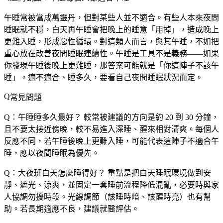
午睡常被當成萬靈丹，但對某些人並不適合。有些人本來夜間
睡眠就不穩，白天再午睡會把晚上的睡意「用掉」，造成晚上
更難入睡，形成惡性循環。對這類人而言，與其午睡，不如把
重心放在改善夜間睡眠連續性。午睡是工具不是義務——如果
你發現午睡後晚上更難睡，那答案可能就是「你這陣子不該午
睡」。
適不適合、睡多久，要看自己夜間睡眠狀況而定
。
常見問題
Q：午睡睡多久最好？
較常被建議的方向是約 20 到 30 分鐘，
且不要太接近傍晚，較不易進入深睡、醒來相對清爽。每個人
反應不同，若午睡後晚上更難入睡，可能代表這陣子不適合午
睡，應以夜間睡眠為優先。
Q：大夜班白天怎麼睡得好？
重點是把白天睡眠環境做到安
靜、遮光、涼爽，並固定一套睡前流程降低混亂，必要時與家
人協調勿擾時段。光線調節（該睡時暗、該醒時亮）也有幫
助。若長期適應不良，建議就醫評估。