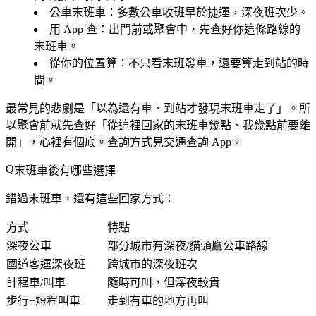
公車末班車
：多數公車收班早於捷運，深夜班次少。
用 App 查
：出門前或聚會中，先查好你這條路線的
末班車。
從你的位置算
：不只看末班發車，還要算走到站的時
間。
最常見的悲劇是「以為還有車、到站才發現末班車走了」。所
以聚會前就先查好「從這裡回家的末班車幾點、我幾點前要離
開」，心裡有個底。查詢方式見
交通查詢 App
。
末班車後有哪些選擇
錯過末班車，還有這些回家方式：
方式
特點
深夜公車
部分城市有深夜/貓頭鷹公車路線
國道客運深夜班
跨城市的深夜班次
計程車/叫車
隨時可叫，但深夜較貴
步行+短程叫車
走到有車的地方再叫