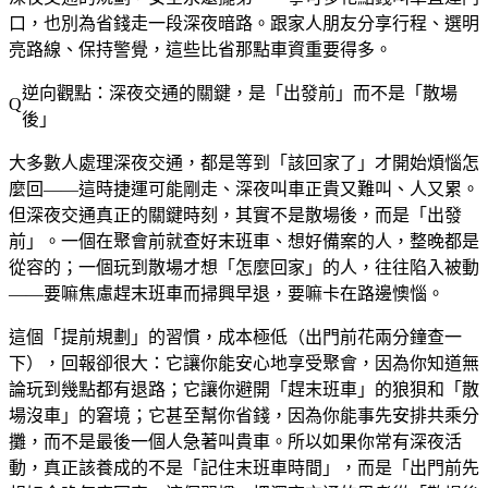
口，也別為省錢走一段深夜暗路。跟家人朋友分享行程、選明
亮路線、保持警覺，這些比省那點車資重要得多。
逆向觀點：深夜交通的關鍵，是「出發前」而不是「散場
後」
大多數人處理深夜交通，都是等到「該回家了」才開始煩惱怎
麼回——這時捷運可能剛走、深夜叫車正貴又難叫、人又累。
但深夜交通真正的關鍵時刻，其實不是散場後，而是「出發
前」。一個在聚會前就查好末班車、想好備案的人，整晚都是
從容的；一個玩到散場才想「怎麼回家」的人，往往陷入被動
——要嘛焦慮趕末班車而掃興早退，要嘛卡在路邊懊惱。
這個「提前規劃」的習慣，成本極低（出門前花兩分鐘查一
下），回報卻很大：它讓你能安心地享受聚會，因為你知道無
論玩到幾點都有退路；它讓你避開「趕末班車」的狼狽和「散
場沒車」的窘境；它甚至幫你省錢，因為你能事先安排共乘分
攤，而不是最後一個人急著叫貴車。所以如果你常有深夜活
動，真正該養成的不是「記住末班車時間」，而是「出門前先