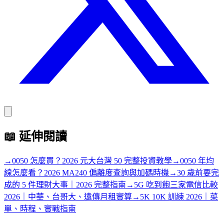
📖
延伸閱讀
→
0050 怎麼買？2026 元大台灣 50 完整投資教學
→
0050 年均
線怎麼看？2026 MA240 偏離度查詢與加碼時機
→
30 歲前要完
成的 5 件理財大事｜2026 完整指南
→
5G 吃到飽三家電信比較
2026｜中華、台哥大、遠傳月租實算
→
5K 10K 訓練 2026｜菜
單、時程、實戰指南