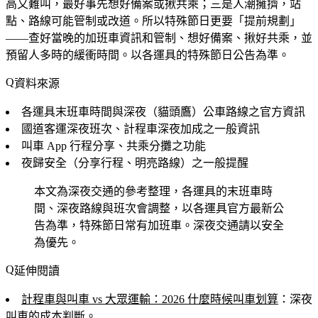
高又難叫，最好事先想好備案或揪共乘；三是人潮擁擠，站
點、路線可能管制或改道。所以特殊節日更要「提前規劃」
——查好當晚的加班車資訊和管制、想好備案、揪好共乘，並
預留人多時的緩衝時間。以各運具的特殊節日公告為準。
資料來源
各運具末班車時間與深夜（貓頭鷹）公車路線之官方資訊
國道客運深夜班次、計程車深夜加成之一般資訊
叫車 App 行程分享、共乘分攤之功能
夜歸安全（分享行程、明亮路線）之一般提醒
本文為深夜交通的參考整理，各運具的末班車時
間、深夜路線與班次會調整，以各運具官方最新公
告為準，特殊節日常有加班車。深夜交通請以安全
為優先。
延伸閱讀
計程車與叫車 vs 大眾運輸：2026 什麼時候叫車划算
：深夜
叫車的成本判斷。