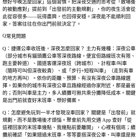
想好今晚怎麼回家」這個習慣。把深夜交通的思考從「散場後
的被動應對」提前到「出發前的主動規劃」，你的夜生活會從
此從容很多——玩得盡興，也回得安穩。深夜能不能順利回
家，答案往往在你出門前就決定了。
常見問題
Q：捷運公車收班後，深夜怎麼回家？
主力有幾種：深夜公車
（部分城市有貓頭鷹公車等深夜路線，便宜但路線班次有限、
跑主要幹道）、國道客運深夜班（跨城市）、計程車/叫車
（隨時可叫但深夜較貴）、或「步行+短程叫車」（走到有車
的地方再叫）。依你的距離、預算、有沒有深夜公車路線選
擇。如果你的城市有深夜公車且路線經過你家附近，那是最省
的；否則叫車是主力，多人續攤可揪共乘分攤降低成本。關鍵
是出門前就查好末班車、想好備案。
Q：怎麼避免玩到一半才發現沒車回家？
關鍵是「出發前」就
規劃，而不是散場後才煩惱。聚會前先用交通 App 查好「從
這裡回家的末班車幾點、我幾點前要離開」，心裡有個底；續
攤前確認「如果錯過末班車，等等要搭深夜公車、叫車還是揪