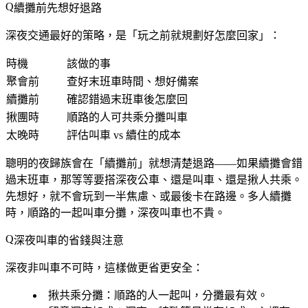
續攤前先想好退路
深夜交通最好的策略，是「玩之前就規劃好怎麼回家」：
時機
該做的事
聚會前
查好末班車時間、想好備案
續攤前
確認錯過末班車後怎麼回
揪團時
順路的人可共乘分攤叫車
太晚時
評估叫車 vs 續住的成本
聰明的夜歸族會在「續攤前」就想清楚退路——如果續攤會錯
過末班車，那等等要搭深夜公車、還是叫車、還是揪人共乘。
先想好，就不會玩到一半焦慮、或最後卡在路邊。多人續攤
時，順路的一起叫車分攤，深夜叫車也不貴。
深夜叫車的省錢與注意
深夜非叫車不可時，這樣做更省更安全：
揪共乘分攤
：順路的人一起叫，分攤最有效。