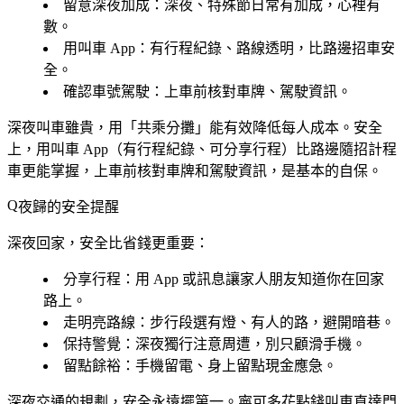
留意深夜加成
：深夜、特殊節日常有加成，心裡有
數。
用叫車 App
：有行程紀錄、路線透明，比路邊招車安
全。
確認車號駕駛
：上車前核對車牌、駕駛資訊。
深夜叫車雖貴，用「共乘分攤」能有效降低每人成本。安全
上，用叫車 App（有行程紀錄、可分享行程）比路邊隨招計程
車更能掌握，上車前核對車牌和駕駛資訊，是基本的自保。
夜歸的安全提醒
深夜回家，安全比省錢更重要：
分享行程
：用 App 或訊息讓家人朋友知道你在回家
路上。
走明亮路線
：步行段選有燈、有人的路，避開暗巷。
保持警覺
：深夜獨行注意周遭，別只顧滑手機。
留點餘裕
：手機留電、身上留點現金應急。
深夜交通的規劃，安全永遠擺第一。寧可多花點錢叫車直達門