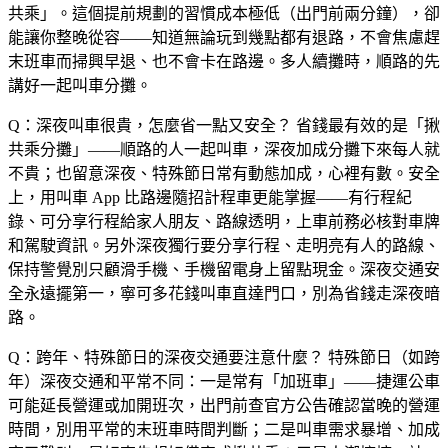
共乘」。這個提前規劃的習慣成本極低（出門前兩分鐘），卻
能讓你整晚從容——知道無論玩到幾點都有退路，不會焦慮趕
末班車而掃興早退、也不會卡在路邊。多人續攤時，順路的先
講好一起叫車分攤。
Q：深夜叫車很貴，怎麼省一點又安全？
省錢最有效的是「揪
共乘分攤」——順路的人一起叫車，深夜加成分攤下來每人就
不貴；也留意深夜、特殊節日常有動態加成，心裡有數。安全
上，用叫車 App 比路邊隨招計程車更能掌握——有行程紀
錄、可分享行程給家人朋友、路線透明，上車前務必核對車牌
和駕駛資訊。另外深夜獨行要分享行程、走明亮有人的路線、
保持警覺別只顧滑手機、手機留電身上留點現金。深夜交通安
全永遠擺第一，寧可多花錢叫車直達門口，別為省錢走深夜暗
路。
Q：跨年、特殊節日的深夜交通要注意什麼？
特殊節日（如跨
年）深夜交通和平常不同：一是常有「加班車」——捷運公車
可能延長營運或加開班次，出門前查官方公告確認當晚的營運
時間，別用平常的末班車時間判斷；二是叫車需求暴增、加成