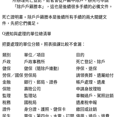
所辦理死亡登記，逝者會從戶籍中除戶。辦完可申請
「除戶戶籍謄本」，這也是後續很多手續的必備文件。
死亡證明書 + 除戶戶籍謄本
是後續所有手續的兩大關鍵文
件，先把它們備足。
通知與處理的單位總清單
把要處理的單位分類，照表操課比較不會漏：
類別
單位／項目
目的
戶政
戶政事務所
死亡登記、除戶
健保
健保（隨除戶連動）
停保、退保
勞保／國保
勞保局
請領喪葬、遺屬給付
金融
銀行、郵局、證券
帳戶處理、遺產
保險
壽險公司
申請身故理賠
監理
監理站
車輛過戶、駕照註銷
稅務
國稅局
遺產稅申報
證件
身分證、護照、健保卡
繳回或註銷
民生
電信、第四台、水電、訂閱
停用、過戶、退費