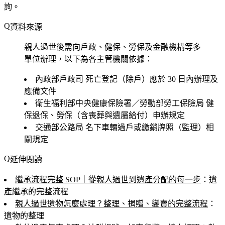
詢。
資料來源
親人過世後需向戶政、健保、勞保及金融機構等多
單位辦理，以下為各主管機關依據：
內政部戶政司
死亡登記（除戶）應於 30 日內辦理及
應備文件
衛生福利部中央健康保險署／勞動部勞工保險局
健
保退保、勞保（含喪葬與遺屬給付）申辦規定
交通部公路局
名下車輛過戶或繳銷牌照（監理）相
關規定
延伸閱讀
繼承流程完整 SOP｜從親人過世到遺產分配的每一步
：遺
產繼承的完整流程
親人過世遺物怎麼處理？整理、捐贈、變賣的完整流程
：
遺物的整理