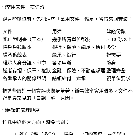
常用文件一次備齊
跑這些單位前，先把這些「萬用文件」備足，省得來回奔波：
文件
用途
建議份數
死亡證明書（正本）
幾乎所有單位都要
5–10 份以上
除戶戶籍謄本
銀行、保險、繼承、給付
多份
繼承系統表
繼承、銀行
視需要
繼承人身分證、印章
各項申辦
隨身
逝者存摺、保單、權狀
金融、保險、不動產處理
整理齊全
各繼承人的關係證明
請領給付、繼承
視單位要求
把這些放進一個資料夾隨身帶著，辦事效率會差很多。文件不
齊是最常見的「白跑一趟」原因。
建議的處理順序
忙亂中抓個大方向，避免卡關：
死亡證明（多份）→ 除戶
：一切的基礎，最先辦。