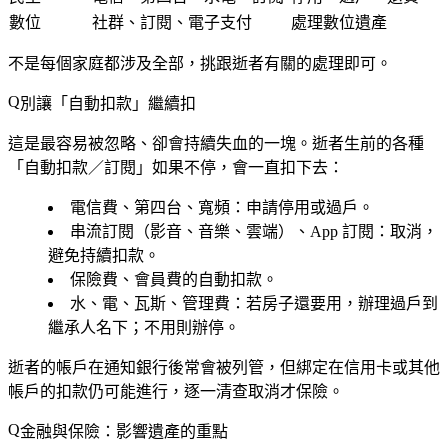
數位
社群、訂閱、電子支付
處理數位遺產
不是每個家庭都涉及全部，挑跟逝者有關的處理即可。
別讓「自動扣款」繼續扣
這是最容易被忽略、卻會持續失血的一塊。逝者生前的各種
「自動扣款／訂閱」如果不停，會一直扣下去：
電信費、第四台、寬頻
：申請停用或過戶。
串流訂閱
（影音、音樂、雲端）、
App 訂閱
：取消，
避免持續扣款。
保險費、會員費
的自動扣款。
水、電、瓦斯、管理費
：若房子還要用，辦理過戶到
繼承人名下；不用則辦停。
逝者的帳戶在通知銀行後常會被列管，但綁定在信用卡或其他
帳戶的扣款仍可能進行，逐一清查取消才保險。
金融與保險：影響遺產的重點