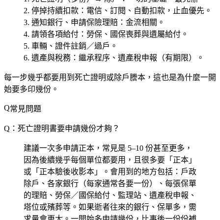
停掉持續扣款
：電信、訂閱、自動扣款，止血優先。
通知銀行、申請保險理賠
：金流相關。
請領各項給付
：勞保、國保喪葬與遺屬給付。
車輛、證件註銷／過戶
。
遺產與稅務
：繼承程序、遺產稅申報（有期限）。
每一步幾乎都要用到死亡證明或除戶謄本，這也是為什麼一開
始要多印幾份。
常見問題
Q：死亡證明書要申請幾份才夠？
建議一次多申請正本，常見是 5–10 份甚至更多，
因為後續幾乎每個單位都要用，且很多要「正本」
或「正本驗後收影本」。會用到的地方包括：戶政
除戶、各家銀行（每家通常各要一份）、每張保單
的理賠、勞保／國保給付、監理站、遺產稅申報、
塔位或殯葬等。如果逝者往來的銀行、保單多，需
求量會更大。一開始多申請幾份，比事後一份份補