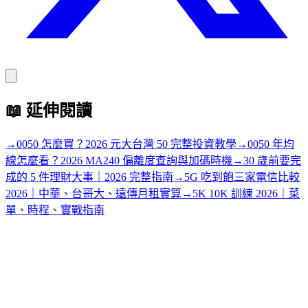
📖
延伸閱讀
→
0050 怎麼買？2026 元大台灣 50 完整投資教學
→
0050 年均
線怎麼看？2026 MA240 偏離度查詢與加碼時機
→
30 歲前要完
成的 5 件理財大事｜2026 完整指南
→
5G 吃到飽三家電信比較
2026｜中華、台哥大、遠傳月租實算
→
5K 10K 訓練 2026｜菜
單、時程、實戰指南