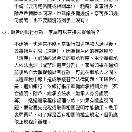
申請（要再跑醫院或相關單位、耗時）省事得多。
除戶戶籍謄本同理，也建議多備幾份。寧可多印幾
份備著，也不要關鍵時刻手上沒有。
Q：逝者的銀行存款，家屬可以直接去提領嗎？
不建議、也通常不能。當銀行知道存款人過世後，
會將帳戶列管（凍結），因為帳戶內的存款屬於
「遺產」，必須經過合法的繼承程序、由全體繼承
人依法處理（或辦理遺產分割）。家屬如果在通知
前後私自大額提領逝者存款，可能在繼承人之間、
或遺產稅申報上造成爭議甚至法律問題。正確做法
是：通知銀行、依銀行指示準備繼承相關文件（死
亡證明、除戶、繼承系統表、繼承人身分證明
等），透過繼承程序處理存款。如果有遺產稅問
題，通常要先完稅或取得相關證明才能動用。急用
喪葬費時，可了解是否有相關的權宜規定，但仍應
依正規程序辦理。