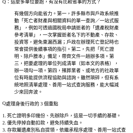
Q：這麼多單位要跑，有沒有比較省事的方式？
有幾個方向能省力。第一，許多縣市與戶政系統推
動「
死亡者財產與相關資料的單一查詢／一站式服
務
」，例如可透過國稅局申請逝者的「遺產稅財產
參考清單」，一次掌握逝者名下的不動產、存款、
投資等，避免東漏西漏；戶政在辦理死亡登記時也
常會提供後續事項的指引。第二，先把「死亡證
明、除戶謄本」備足，帶齊文件一趟辦多項。第
三，把要處理的單位列成清單（如本文的表格），
辦一項勾一項。第四，殯葬業者、或地方的社政單
位有時能提供流程協助與諮詢。雖然瑣碎，但有系
統地照清單處理、善用一站式查詢服務，能大幅減
少來回奔波。
處理身後行政的 3 個重點
死亡證明多印幾份、先辦除戶
，這是一切手續的基礎。
優先停掉自動扣款
，避免持續失血。
存款屬遺產別私自提領
，依繼承程序處理、善用一站式查