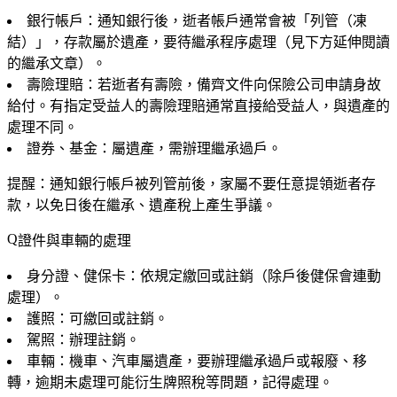
銀行帳戶
：通知銀行後，逝者帳戶通常會被「列管（凍
結）」，存款屬於遺產，要待繼承程序處理（見下方延伸閱讀
的繼承文章）。
壽險理賠
：若逝者有壽險，備齊文件向保險公司申請身故
給付。
有指定受益人的壽險理賠通常直接給受益人
，與遺產的
處理不同。
證券、基金
：屬遺產，需辦理繼承過戶。
提醒：通知銀行帳戶被列管前後，家屬不要任意提領逝者存
款，以免日後在繼承、遺產稅上產生爭議。
證件與車輛的處理
身分證、健保卡
：依規定繳回或註銷（除戶後健保會連動
處理）。
護照
：可繳回或註銷。
駕照
：辦理註銷。
車輛
：機車、汽車屬遺產，要辦理繼承過戶或報廢、移
轉，逾期未處理可能衍生牌照稅等問題，記得處理。