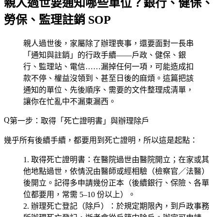
親人過世要通知哪些單位？銀行、健保、
勞保、監理註銷 SOP
親人過世後，家屬除了辦理喪事，還要面對一長串
「通知與註銷」的行政手續——戶政、健保、銀
行、監理站、電信……漏掉任何一項，可能造成扣
款不停、權益沒領到、甚至日後的麻煩。這篇把該
通知的單位、先後順序、需要的文件整理成清單，
讓你在忙亂中不漏東漏西。
第一步：取得「死亡證明書」與辦理除戶
幾乎所有後續手續，都要用到死亡證明，所以這是起點：
取得死亡證明書
：在醫院過世由醫院開立；在家或其
他地點過世，依情況由醫師或經相驗（檢察官／法醫）
後開立。
記得多申請幾份正本
（後續銀行、保險、各單
位都要用，常需 5–10 份以上）。
辦理死亡登記（除戶）
：於規定期限內，到戶政事務