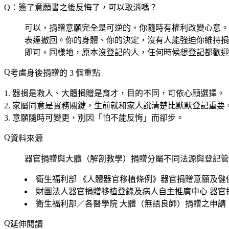
Q：簽了意願書之後反悔了，可以取消嗎？
可以，捐贈意願完全是可逆的，你隨時有權利改變心意。
表達撤回。你的身體、你的決定，沒有人能強迫你維持捐
即可。同樣地，原本沒登記的人，任何時候想登記都歡迎
考慮身後捐贈的 3 個重點
器捐是救人、大體捐贈是育才
，目的不同，可依心願選擇。
家屬同意是實務關鍵
，生前就和家人說清楚比默默登記重要
意願隨時可變更
，別因「怕不能反悔」而卻步。
資料來源
器官捐贈與大體（解剖教學）捐贈分屬不同法源與登記管
衛生福利部
《人體器官移植條例》器官捐贈意願及健
財團法人器官捐贈移植登錄及病人自主推廣中心
器官
衛生福利部／各醫學院
大體（無語良師）捐贈之申請
延伸閱讀