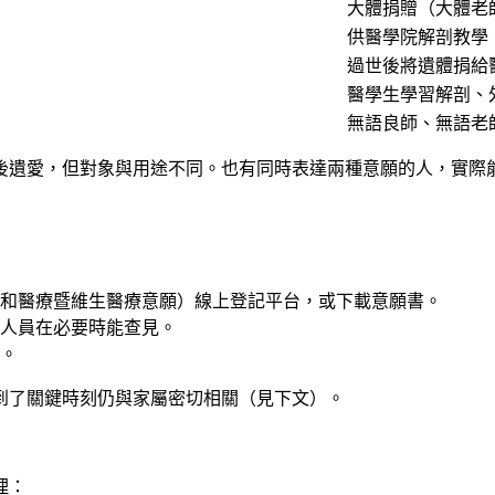
大體捐贈（大體老
供醫學院解剖教學
過世後將遺體捐給
醫學生學習解剖、
無語良師、無語老
後遺愛，但對象與用途不同。也有同時表達兩種意願的人，實際
和醫療暨維生醫療意願）線上登記平台，或下載意願書。
人員在必要時能查見。
。
到了關鍵時刻仍與家屬密切相關（見下文）。
理：