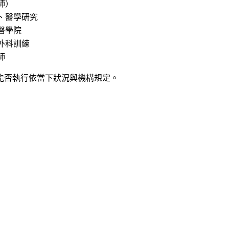
師）
、醫學研究
醫學院
外科訓練
師
能否執行依當下狀況與機構規定。