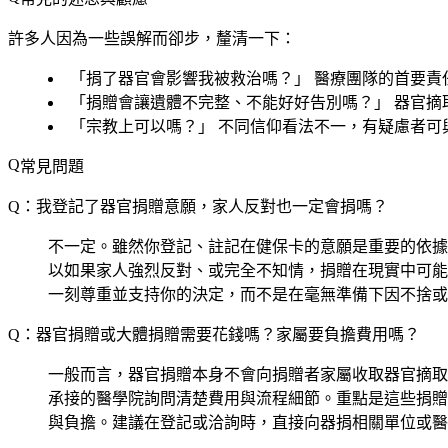
許多人因為一些誤解而卻步，釐清一下：
「捐了器官會影響我被救治嗎？」
醫療團隊的首要責
「捐贈會讓遺體不完整、不能好好告別嗎？」
器官摘
「宗教上可以嗎？」
不同信仰看法不一，有疑慮者可
常見問題
Q：我登記了器官捐贈意願，家人反對也一定會捐嗎？
不一定。雖然你登記、註記在健保卡的意願是重要的依據
以如果家人強烈反對、或完全不知情，捐贈在現實中可能
一刻尊重並支持你的決定，而不是在毫無準備下因不捨或
Q：器官捐贈或大體捐贈需要花錢嗎？家屬要負擔費用嗎？
一般而言，器官捐贈本身不會向捐贈者家屬收取器官摘取
承接的醫學院詢問清楚費用與流程細節。重點是這些捐贈
與負擔。建議在登記或洽詢時，直接向器捐相關單位或醫