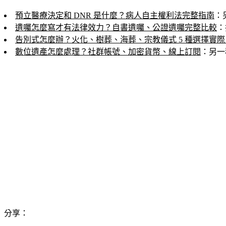
預立醫療決定和 DNR 是什麼？病人自主權利法完整指南
：
遺囑怎麼寫才有法律效力？自書遺囑、公證遺囑完整比較
：
告別式怎麼辦？火化、樹葬、海葬、宗教儀式 5 種選擇實
數位遺產怎麼處理？社群帳號、加密貨幣、線上訂閱
：另一
分享：