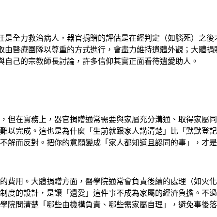
任是全力救治病人，器官捐贈的評估是在經判定（如腦死）之後
取由醫療團隊以尊重的方式進行，會盡力維持遺體外觀；大體捐
與自己的宗教師長討論，許多信仰其實正面看待遺愛助人。
，但在實務上，器官捐贈通常需要與家屬充分溝通、取得家屬同
難以完成。這也是為什麼「生前就跟家人講清楚」比「默默登記
不解而反對。把你的意願變成「家人都知道且認同的事」，才是
的費用。大體捐贈方面，醫學院通常會負責後續的處理（如火化
制度的設計，是讓「遺愛」這件事不成為家屬的經濟負擔。不過
學院問清楚「哪些由機構負責、哪些需家屬自理」，避免事後落