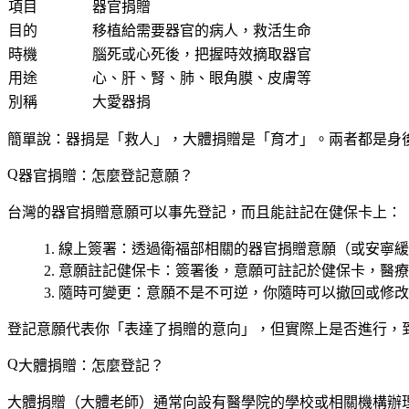
項目
器官捐贈
目的
移植給需要器官的病人，救活生命
時機
腦死或心死後，把握時效摘取器官
用途
心、肝、腎、肺、眼角膜、皮膚等
別稱
大愛器捐
簡單說：
器捐是「救人」，大體捐贈是「育才」
。兩者都是身
器官捐贈：怎麼登記意願？
台灣的器官捐贈意願可以事先登記，而且能註記在健保卡上：
線上簽署
：透過衛福部相關的器官捐贈意願（或安寧緩
意願註記健保卡
：簽署後，意願可註記於健保卡，醫療
隨時可變更
：意願不是不可逆，你隨時可以撤回或修改
登記意願代表你「表達了捐贈的意向」，但實際上是否進行，
大體捐贈：怎麼登記？
大體捐贈（大體老師）通常向
設有醫學院的學校或相關機構
辦