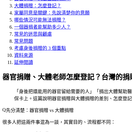
大體捐贈：怎麼登記？
家屬同意是關鍵：先說清楚你的意願
哪些情況可能無法捐贈？
一個器捐者能幫助多少人？
常見的迷思與顧慮
常見問題
考慮身後捐贈的 3 個重點
資料來源
延伸閱讀
器官捐贈、大體老師怎麼登記？台灣的捐
「身後把還能用的器官留給需要的人」「捐出大體幫助醫
保卡上。這篇說明器官捐贈與大體捐贈的差別、怎麼登記
先分清楚：器官捐贈 vs 大體捐贈
很多人把這兩件事混為一談，其實目的、流程都不同：