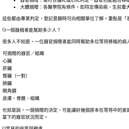
器官捐贈
：需符合腦死或心死判定、器官功能適合移
大體捐贈
：各醫學院有條件，如特定傳染病、生前重
這些都由專業判定，登記意願時可向相關單位了解。重點是「
一個器捐者能幫助多少人？
很多人不知道，一位器官捐贈者能同時幫助多位等待移植的病
可捐贈的器官／組織
心臟
肝臟
腎臟（一對）
肺臟
眼角膜
皮膚、骨骼、組織
也就是說，一個捐贈的決定，可能讓好幾個原本在等待中的家
當下的器官狀況而定。
常見的迷思與顧慮