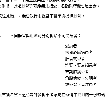
植等醫學條件；某些感染症、疾病可能不適合。
大手術、遺體狀況等可能無法接受；名額與時機也是因素。
表達意願」，能否執行則視當下醫學與機構狀況。
人——不同器官與組織可分別捐給不同受贈者：
受惠者
末期心臟病患者
肝衰竭患者
洗腎、腎衰竭患者
末期肺病患者
角膜病變、失明者
燒燙傷、重建患者
庭重獲希望。這也是許多捐贈者家屬在悲傷中找到的一份慰藉—