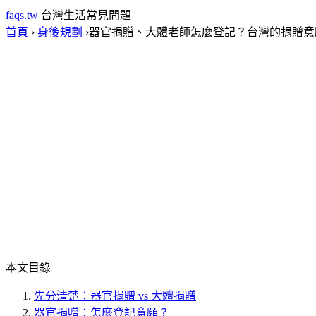
faqs.tw
台灣生活常見問題
首頁
›
身後規劃
›
器官捐贈、大體老師怎麼登記？台灣的捐贈意
本文目錄
先分清楚：器官捐贈 vs 大體捐贈
器官捐贈：怎麼登記意願？