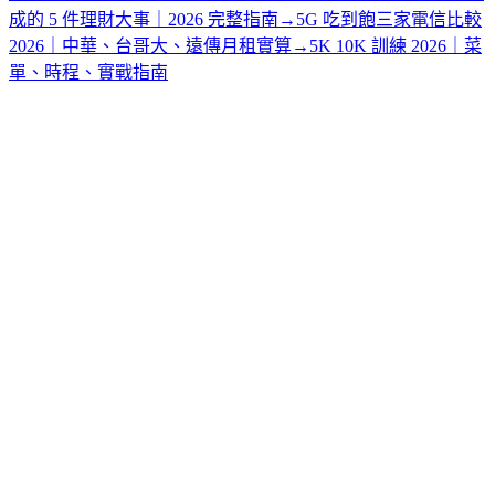
成的 5 件理財大事｜2026 完整指南
→
5G 吃到飽三家電信比較
2026｜中華、台哥大、遠傳月租實算
→
5K 10K 訓練 2026｜菜
單、時程、實戰指南