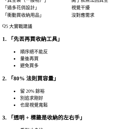
「
真空袋（一般物）
」
開了就無法回真空
「
過多花俏設計
」
視覺干擾
「
衝動買收納用品
」
沒對應需求
5 大實戰建議
1. 「
先丟再買收納工具
」
順序絕不能反
量後再買
避免買多
2. 「
80% 法則買容量
」
留 20% 餘裕
別追求剛好
也是視覺寬鬆
3. 「
透明 + 標籤是收納的左右手
」