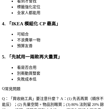
看到才會找
標籤強化定位
全家人都能用
4. 「
IKEA 模組化 CP 最高
」
可組合
不浪費單一物
預算友善
5. 「
先試用一兩款再大量買
」
看是否合用
別衝動買整套
失敗成本低
常見問題
Q：「
買收納工具
」要注意什麼？
A：(1) 先丟再買（順序不
能反）；(2) 先量空間 + 物品別瞎買；(3) 80% 法則留 20% 餘