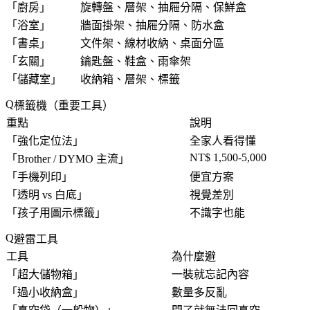
「
廚房
」
旋轉盤、層架、抽屜分隔、保鮮盒
「
浴室
」
牆面掛架、抽屜分隔、防水盒
「
書桌
」
文件架、線材收納、桌面分區
「
玄關
」
鑰匙盤、鞋盒、雨傘架
「
儲藏室
」
收納箱、層架、標籤
標籤機（重要工具）
重點
說明
「
強化定位法
」
全家人看得懂
NT$ 1,500-5,000
「
Brother / DYMO 主流
」
「
手機列印
」
便宜方案
「
透明 vs 白底
」
視覺差別
「
孩子用圖示標籤
」
不識字也能
避雷工具
工具
為什麼避
「
超大儲物箱
」
一裝就忘記內容
「
過小收納盒
」
數量多反亂