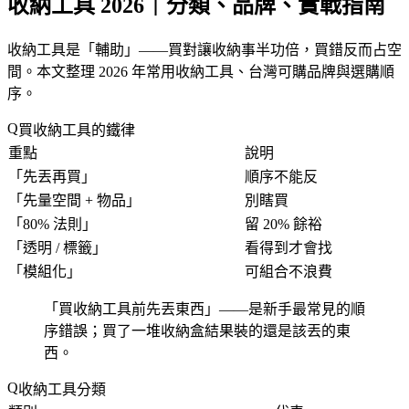
收納工具 2026｜分類、品牌、實戰指南
收納工具是「
輔助
」——買對讓收納事半功倍，買錯反而占空
間。本文整理 2026 年常用收納工具、台灣可購品牌與選購順
序。
買收納工具的鐵律
重點
說明
「
先丟再買
」
順序不能反
「
先量空間 + 物品
」
別瞎買
「
80% 法則
」
留 20% 餘裕
「
透明 / 標籤
」
看得到才會找
「
模組化
」
可組合不浪費
「
買收納工具前先丟東西
」——是新手最常見的順
序錯誤；買了一堆收納盒結果裝的還是該丟的東
西。
收納工具分類