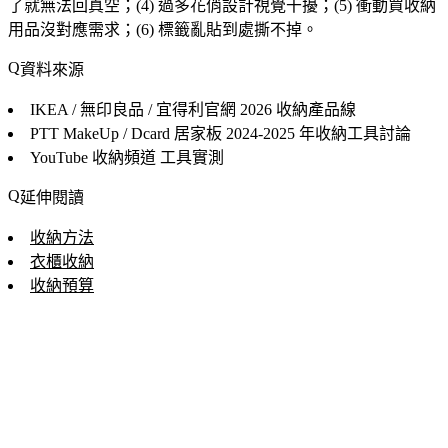
了就無法回真空；(4) 過多花俏設計視覺干擾；(5) 衝動買收納
用品沒對應需求；(6) 標籤亂貼到處撕不掉。
資料來源
IKEA / 無印良品 / 宜得利官網
2026 收納產品線
PTT MakeUp / Dcard 居家板
2024-2025 年收納工具討論
YouTube 收納頻道
工具實測
延伸閱讀
收納方法
衣櫃收納
收納預算