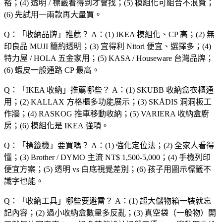
裕；(4) 透明 / 標籤看得到才會找；(5) 模組化可組合不浪費；
(6) 先試用一兩款再大量買。
Q：「
收納品牌
」推薦？
A：(1) IKEA 模組化、CP 高；(2) 無
印良品 MUJI 簡約透明；(3) 宜得利 Nitori 便宜、選擇多；(4)
特力屋 / HOLA 五金家用；(5) KASA / Houseware 台灣品牌；
(6) 蝦皮一般通路 CP 最高。
Q：「
IKEA 收納
」推薦哪些？
A：(1) SKUBB 收納盒衣櫃通
用；(2) KALLAX 方格櫃多功能展示；(3) SKÅDIS 洞洞板工
作牆；(4) RASKOG 推車移動收納；(5) VARIERA 收納盒廚
房；(6) 模組化是 IKEA 強項。
Q：「
標籤機
」要買嗎？
A：(1) 強化定位法；(2) 全家人看得
懂；(3) Brother / DYMO 主流 NT$ 1,500-5,000；(4) 手機列印
便宜方案；(5) 透明 vs 白底視覺差別；(6) 孩子用圖示標籤不
識字也能。
Q：「
收納工具
」哪些要避雷？
A：(1) 超大儲物箱一裝就忘
記內容；(2) 過小收納盒數量多反亂；(3) 真空袋（一般物）開