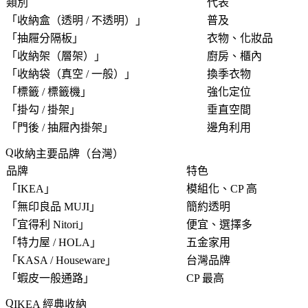
類別
代表
「
收納盒（透明 / 不透明）
」
普及
「
抽屜分隔板
」
衣物、化妝品
「
收納架（層架）
」
廚房、櫃內
「
收納袋（真空 / 一般）
」
換季衣物
「
標籤 / 標籤機
」
強化定位
「
掛勾 / 掛架
」
垂直空間
「
門後 / 抽屜內掛架
」
邊角利用
收納主要品牌（台灣）
品牌
特色
「
IKEA
」
模組化、CP 高
「
無印良品 MUJI
」
簡約透明
「
宜得利 Nitori
」
便宜、選擇多
「
特力屋 / HOLA
」
五金家用
「
KASA / Houseware
」
台灣品牌
「
蝦皮一般通路
」
CP 最高
IKEA 經典收納