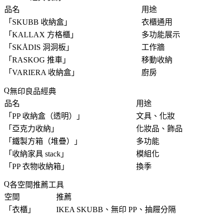
品名
用途
「
SKUBB 收納盒
」
衣櫃通用
「
KALLAX 方格櫃
」
多功能展示
「
SKÅDIS 洞洞板
」
工作牆
「
RASKOG 推車
」
移動收納
「
VARIERA 收納盒
」
廚房
無印良品經典
品名
用途
「
PP 收納盒（透明）
」
文具、化妝
「
亞克力收納
」
化妝品、飾品
「
鐵製方箱（堆疊）
」
多功能
「
收納家具 stack
」
模組化
「
PP 衣物收納箱
」
換季
各空間推薦工具
空間
推薦
「
衣櫃
」
IKEA SKUBB、無印 PP、抽屜分隔