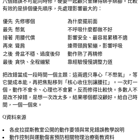
八個錯誤不可能同時修，硬要一起顧只會練得綁手綁腳。比較
有效的是排個優先順序，先處理影響最大的：
優先
先修哪個
為什麼擺前面
最先
憋氣
不呼吸什麼都做不好
接著
用腰代償
影響安全、最容易累積不適
再來
聳肩
連帶頸肩緊繃，影響呼吸
之後
骨盆不穩、過度後仰
動作熟了再精修
最後
貪快、全程繃緊
靠經驗慢慢調整力道
把改錯當成一段時間一個主題：這兩週只專心「不憋氣」，等
它變成本能，再把焦點移到「核心收住別讓腰扛」。一次盯一
個，動作不會卡、心理也不會累，反而修得比較快。多數人不
是改不掉錯，是想一次改太多，結果哪個都沒顧好。給自己時
間，一個一個來。
資料來源
各皮拉提斯教室公開的動作要領與常見錯誤教學說明
動作控制與運動傷害預防相關物理治療衛教資料