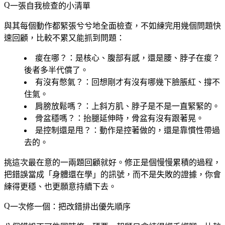
一張自我檢查的小清單
與其每個動作都緊張兮兮地全面檢查，不如練完用幾個問題快
速回顧，比較不累又能抓到問題：
痠在哪？
：是核心、腹部有感，還是腰、脖子在痠？
後者多半代償了。
有沒有憋氣？
：回想剛才有沒有哪幾下臉脹紅、撐不
住氣。
肩膀放鬆嗎？
：上斜方肌、脖子是不是一直緊緊的。
骨盆穩嗎？
：抬腿延伸時，骨盆有沒有跟著晃。
是控制還是甩？
：動作是控著做的，還是靠慣性帶過
去的。
挑這次最在意的一兩題回顧就好。修正是個慢慢累積的過程，
把錯誤當成「身體還在學」的訊號，而不是失敗的證據，你會
練得更穩、也更願意持續下去。
一次修一個：把改錯排出優先順序