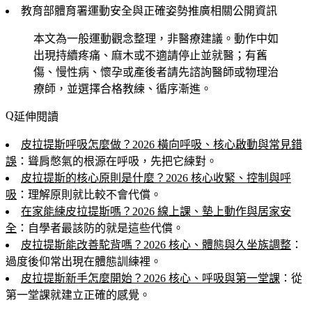
教育部體育署運動安全與正確姿勢推廣相關公開資訊
本文為一般運動觀念整理，非醫療建議。動作中如
出現持續疼痛、麻木或不適請停止並就醫；有舊
傷、慢性病、懷孕或產後者請先諮詢醫師或物理治
療師，並選擇合格教練、循序漸進。
延伸閱讀
皮拉提斯呼吸怎麼做？2026 橫向呼吸、核心啟動與常見錯
誤
：聳肩憋氣的根源在呼吸，先把它練對。
皮拉提斯的核心原則是什麼？2026 核心收緊、控制與呼
吸
：理解原則就比較不會代償。
在家能練皮拉提斯嗎？2026 線上課、墊上動作與居家安
全
：自學者最該防的就是這些代償。
皮拉提斯能改善駝背嗎？2026 核心、體態與久坐族調整
：
過度後仰常出現在體態訓練裡。
皮拉提斯新手怎麼開始？2026 核心、呼吸與第一堂課
：從
第一堂課就建立正確的感覺。