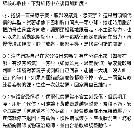
認核心收住、下背維持中立後再加難度。
Q：捲腹一直是脖子痠，腹部沒感覺，怎麼辦？
這是用頭頸代
償的典型。試著想像下巴和胸口間夾一顆小球，捲起時用腹部
把肋骨往骨盆方向收，讓頭頸輕鬆地跟著走、不主動發力。也
可以先把活動範圍縮小，只捲一點點但確定是腹部在出力，再
慢慢增加幅度。脖子放鬆、腹部主導，是修這個錯的關鍵。
Q：這些錯誤自己在家分得出來嗎？
有些分得出來（如痠在
哪、有沒有憋氣），有些（如骨盆晃、過度後仰）靠感覺較難
判斷。建議對著鏡子或側錄自己回看，能補一大塊「沒人糾
正」的缺口。如果某個錯誤怎麼修都修不掉，去上一兩堂有教
練看姿勢的課，往往一次就點通，回家再自己維持。
Q：練錯會受傷嗎？
偶爾代償通常不會立刻受傷，但長期用
腰、用脖子代償，可能讓下背或頸肩越練越緊、累積不適。安
全底線是「有感覺不等於要痛」，腰背或頸部出現持續壓力、
疼痛就停下退回。有舊傷、慢性病或懷孕、產後狀況者，務必
先諮詢醫師或物理治療師，並由合格教練調整動作。