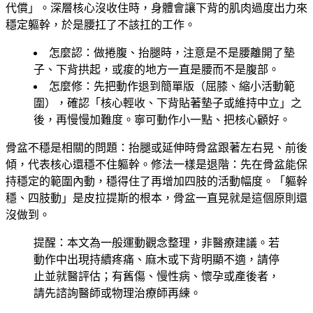
代償」。深層核心沒收住時，身體會讓下背的肌肉過度出力來
穩定軀幹，於是腰扛了不該扛的工作。
怎麼認
：做捲腹、抬腿時，注意是不是腰離開了墊
子、下背拱起，或痠的地方一直是腰而不是腹部。
怎麼修
：先把動作退到簡單版（屈膝、縮小活動範
圍），確認「核心輕收、下背貼著墊子或維持中立」之
後，再慢慢加難度。寧可動作小一點、把核心顧好。
骨盆不穩
是相關的問題：抬腿或延伸時骨盆跟著左右晃、前後
傾，代表核心還穩不住軀幹。修法一樣是退階：先在骨盆能保
持穩定的範圍內動，穩得住了再增加四肢的活動幅度。「軀幹
穩、四肢動」是皮拉提斯的根本，骨盆一直晃就是這個原則還
沒做到。
提醒：本文為一般運動觀念整理，非醫療建議。若
動作中出現持續疼痛、麻木或下背明顯不適，請停
止並就醫評估；有舊傷、慢性病、懷孕或產後者，
請先諮詢醫師或物理治療師再練。