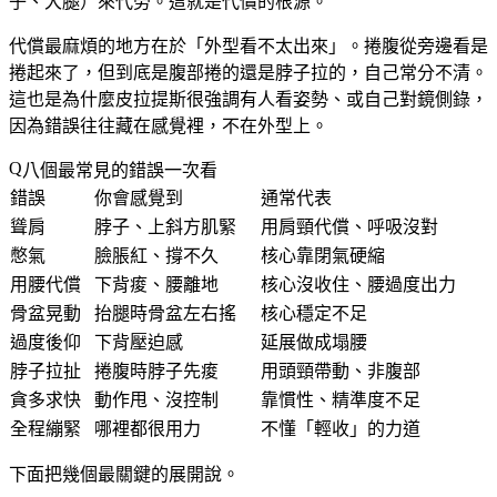
子、大腿）來代勞。這就是代償的根源。
代償最麻煩的地方在於「外型看不太出來」。捲腹從旁邊看是
捲起來了，但到底是腹部捲的還是脖子拉的，自己常分不清。
這也是為什麼皮拉提斯很強調有人看姿勢、或自己對鏡側錄，
因為錯誤往往藏在感覺裡，不在外型上。
八個最常見的錯誤一次看
錯誤
你會感覺到
通常代表
聳肩
脖子、上斜方肌緊
用肩頸代償、呼吸沒對
憋氣
臉脹紅、撐不久
核心靠閉氣硬縮
用腰代償
下背痠、腰離地
核心沒收住、腰過度出力
骨盆晃動
抬腿時骨盆左右搖
核心穩定不足
過度後仰
下背壓迫感
延展做成塌腰
脖子拉扯
捲腹時脖子先痠
用頭頸帶動、非腹部
貪多求快
動作甩、沒控制
靠慣性、精準度不足
全程繃緊
哪裡都很用力
不懂「輕收」的力道
下面把幾個最關鍵的展開說。