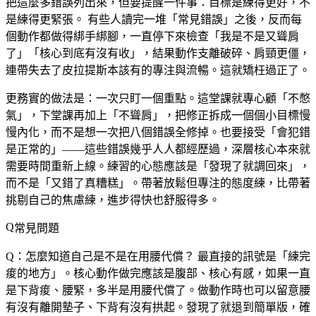
把這麼多錯誤列出來，但要提醒一件事：
目標是練得更好，不
是練得更緊張。
有些人讀完一堆「常見錯誤」之後，反而每
個動作都做得綁手綁腳，一直停下來檢查「我是不是又聳肩
了」「核心到底有沒有收」，結果動作支離破碎、肩頸更僵，
連帶失去了皮拉提斯本該有的專注與流暢。這就矯枉過正了。
更務實的做法是：一次只盯一個重點。這堂課就專心顧「不憋
氣」，下堂課再加上「不聳肩」，把修正拆成一個個小目標慢
慢內化，而不是想一次把八個錯誤全修掉。也要接受「會犯錯
是正常的」——這些錯誤幾乎人人都經歷過，深層核心本來就
需要時間重新上線。練習的心態應該是「發現了就調回來」，
而不是「又錯了真糟糕」。帶著放鬆但專注的態度練，比帶著
挑剔自己的焦慮練，進步得快也舒服得多。
常見問題
Q：怎麼知道自己是不是在用腰代償？
最直接的訊號是「練完
痠的地方」。核心動作做完應該是腹部、核心有感，如果一直
是下背痠、腰緊，多半是用腰代償了。做動作時也可以留意腰
有沒有離開墊子、下背有沒有拱起。發現了就退到簡單版，確