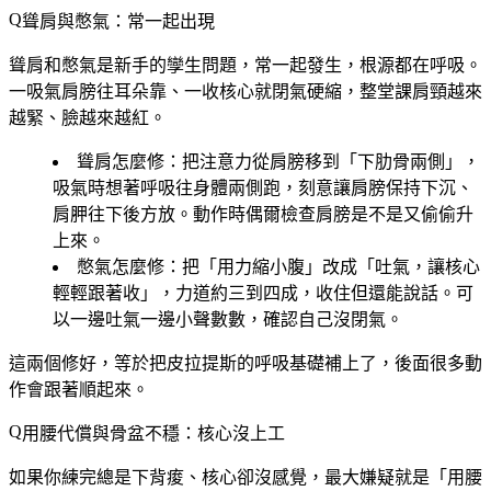
聳肩與憋氣：常一起出現
聳肩和憋氣是新手的孿生問題，常一起發生，根源都在呼吸。
一吸氣肩膀往耳朵靠、一收核心就閉氣硬縮，整堂課肩頸越來
越緊、臉越來越紅。
聳肩怎麼修
：把注意力從肩膀移到「下肋骨兩側」，
吸氣時想著呼吸往身體兩側跑，刻意讓肩膀保持下沉、
肩胛往下後方放。動作時偶爾檢查肩膀是不是又偷偷升
上來。
憋氣怎麼修
：把「用力縮小腹」改成「吐氣，讓核心
輕輕跟著收」，力道約三到四成，收住但還能說話。可
以一邊吐氣一邊小聲數數，確認自己沒閉氣。
這兩個修好，等於把皮拉提斯的呼吸基礎補上了，後面很多動
作會跟著順起來。
用腰代償與骨盆不穩：核心沒上工
如果你練完總是下背痠、核心卻沒感覺，最大嫌疑就是「用腰