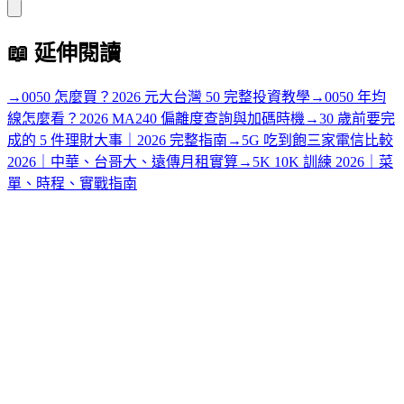
📖
延伸閱讀
→
0050 怎麼買？2026 元大台灣 50 完整投資教學
→
0050 年均
線怎麼看？2026 MA240 偏離度查詢與加碼時機
→
30 歲前要完
成的 5 件理財大事｜2026 完整指南
→
5G 吃到飽三家電信比較
2026｜中華、台哥大、遠傳月租實算
→
5K 10K 訓練 2026｜菜
單、時程、實戰指南