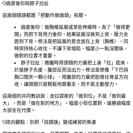
過度後仰與脖子拉扯
這兩個錯誤都跟「把動作做過頭」有關。
過度後仰
：做胸椎延展或某些伸展時，為了「做得更
開」而把下背用力後仰，結果延展沒做到上背、壓力全
跑到下背。修法是把延展的意念放在上背（胸椎），同
時保持核心收住、不讓下背塌陷，幅度小一點沒關係，
做對的位置才重要。
脖子拉扯
：捲腹時用頭頸的力量把上身「拉」起來，
於是脖子先痠、腹部反而沒出力。修法是想像「下巴與
胸口間夾一顆小球」、用腹部的力量把肋骨往骨盆方向
收，讓頭頸只是輕鬆地跟著走，而不是主動發力。
這兩個的共同教訓是：皮拉提斯的「做到位」不是「做到最
大」，而是「做在對的地方」。幅度小但位置對，遠勝過幅度
大卻全在代償。
逆向觀點：別把「找錯誤」變成練習的焦慮