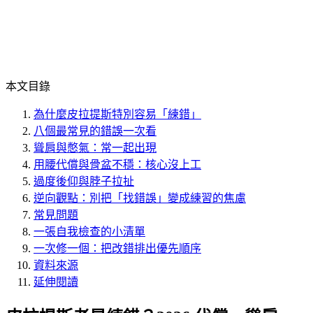
本文目錄
為什麼皮拉提斯特別容易「練錯」
八個最常見的錯誤一次看
聳肩與憋氣：常一起出現
用腰代償與骨盆不穩：核心沒上工
過度後仰與脖子拉扯
逆向觀點：別把「找錯誤」變成練習的焦慮
常見問題
一張自我檢查的小清單
一次修一個：把改錯排出優先順序
資料來源
延伸閱讀