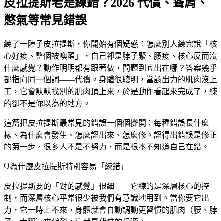
皮拉提斯老是練錯？2026 代償、聳肩、
憋氣等常見錯誤
練了一陣子皮拉提斯，你開始有個疑惑：怎麼別人練完說「核
心好痠、整個被喚醒」，自己卻是脖子緊、腰痠、核心反而沒
什麼感覺？動作明明都有跟著做，問題到底出在哪？答案幾乎
都指向同一個詞——代償。身體很聰明，當該出力的肌肉沒上
工，它會默默找別的肌肉頂上來，於是動作看起來完成了，練
的卻不是你以為的地方。
這篇把皮拉提斯最常見的錯誤一個個攤開：每種錯誤長什麼
樣、為什麼會發生、怎麼認出來、怎麼修。認得出錯誤是修正
的第一步，很多人不是不努力，而是根本不知道自己在錯。
為什麼皮拉提斯特別容易「練錯」
皮拉提斯要的「對的感覺」很細——它練的是深層核心的控
制，而深層核心平常很少被我們有意識地用到。當你要它出
力，它一時上不來，身體就會自動調動更習慣的肌肉（腰、脖