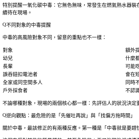
特別提醒一氧化碳中毒：它無色無味，常發生在燃氣熱水器裝
續待在現場。
不同對象的中毒提醒
中毒的高風險對象不同，留意的重點也不一樣：
對象
額外
幼兒
什麼
長輩
可能
誤吞鈕扣電池者
會在
全家或同空間多人
同時
戶外採食者
不認
不論哪種對象，現場的兩個核心都一樣：先評估人的狀況決定要
逆向觀點：最危險的是「先催吐再說」與「找偏方拖時間」
關於中毒，最該修正的有兩種反應。第一種是「中毒就是要趕