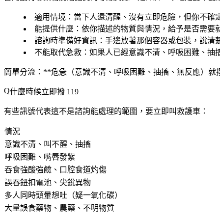
適用情境
：當下人還清醒、沒有立即危險，但你不確
能提供什麼
：依你描述的物質與情況，給予是否需要
諮詢時準備好資訊
：手邊放著那個容器或包裝，說清
不能取代急救
：如果人已經意識不清、呼吸困難、抽搐
簡單分流：**危急（意識不清、呼吸困難、抽搐、無反應）就撥
什麼時候立即撥 119
有些訊號代表這不是諮詢能處理的範圍，要立即叫救護車：
情況
意識不清、叫不醒、抽搐
呼吸困難、嘴唇發紫
吞食強酸強鹼、口腔食道灼傷
誤吞鈕扣電池、尖銳異物
多人同時頭暈想吐（疑一氧化碳）
大量誤食藥物、農藥、不明物質