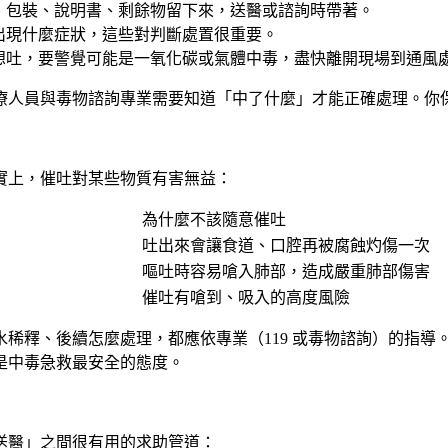
、包裝、說明書、剩餘物留下來，送醫或諮詢時帶著。
出現什麼症狀，這些對判斷處置很重要。
想吐，要警覺可能是一氧化碳或氣體中毒，盡快離開現場到通風
療人員與毒物諮詢專業需要知道「中了什麼」才能正確處理。你
實上，催吐對某些物質有害無益：
為什麼不該隨意催吐
吐出來會讓食道、口腔再被腐蝕灼傷一次
嘔吐時容易嗆入肺部，造成嚴重肺部傷害
催吐有嗆到、吸入的高度風險
稀釋、後續怎麼處理，都應依專業（119 或毒物諮詢）的指導
是中毒急救最安全的態度。
送醫」之間很有用的求助管道：