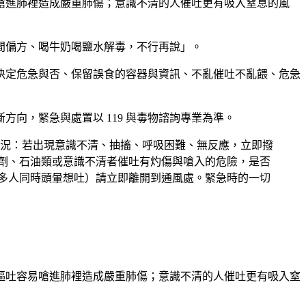
嗆進肺裡造成嚴重肺傷；意識不清的人催吐更有吸入窒息的風
民間偏方、喝牛奶喝鹽水解毒，不行再說」。
決定危急與否、保留誤食的容器與資訊、不亂催吐不亂餵、危急
向，緊急與處置以 119 與毒物諮詢專業為準。
況：若出現意識不清、抽搐、呼吸困難、無反應，立即撥
潔劑、石油類或意識不清者催吐有灼傷與嗆入的危險，是否
（多人同時頭暈想吐）請立即離開到通風處。緊急時的一切
嘔吐容易嗆進肺裡造成嚴重肺傷；意識不清的人催吐更有吸入窒