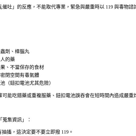
催吐」的反應，不能取代專業，緊急與嚴重時以 119 與毒物諮
殺蟲劑、樟腦丸
大人的藥
野果、不當保存的食材
、密閉空間有毒氣體
電池（鈕扣電池尤其危險）
輩可能吃錯藥或重複服藥、鈕扣電池誤吞會在短時間內造成嚴重
「蒐集資訊」：
抽搐，這決定要不要立即撥 119。