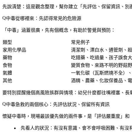
先說清楚：
這是觀念整理，幫你建立「先評估、保留資訊、別亂
中毒從哪裡來：先認得常見的危險源
「中毒」涵蓋很廣，先有個概念，有助於警覺與預防：
類型
常見例子
家用化學品
清潔劑、漂白水、通管劑、
藥物
吃錯藥、吃過量、孩子誤食
食物
變質食物、來路不明的野菇
氣體
一氧化碳（瓦斯燃燒不全）
其他
酒精、農藥、化妝保養品、
要特別提醒幾個高風險族群與情境：
幼兒什麼都往嘴裡塞、長
中毒急救的兩個核心：先評估狀況、保留所有資訊
懷疑中毒時，現場最該優先做的兩件事，是「評估嚴重度」和
先看人的狀況
：有沒有意識、會不會呼吸困難、有沒有