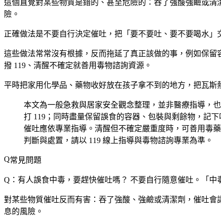
這個直覺對某些物質是錯的、甚至危險的：吞了強酸強鹼或清
險。
正確做法是不要自行決定催吐，把「要不要吐、要不要喝水」交
這些做法常常沒有根據，反而拖延了真正該做的事，例如保留
撥 119、清醒不確定就善用毒物諮詢資源。
平時把家用化學品、藥物收好放在孩子拿不到的地方，把瓦斯熱
本文為一般急救與居家安全觀念整理，並非醫療指導，也
打 119；同時盡量保留誤食的容器、包裝與剩餘物，
催吐應依專業指導。清醒但不確定嚴重度時，可善用毒藥
判斷與處置，請以 119 線上指導與毒物諮詢專業為準。
常見問題
Q：有人誤食中毒，要趕快催吐嗎？
不要自行隨意催吐。「中
對某些物質催吐反而有害：吞了強酸、強鹼或清潔劑，催吐會
息的風險。