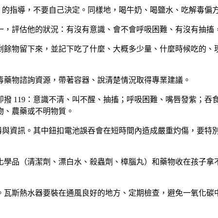
詢）的指導，不要自己決定。同樣地，喝牛奶、喝鹽水、吃解毒偏
，評估他的狀況：有沒有意識、會不會呼吸困難、有沒有抽搐，這
剩餘物留下來，並記下吃了什麼、大概多少量、什麼時候吃的、
毒藥物諮詢資源，帶著容器、說清楚情況取得專業建議。
撥 119：意識不清、叫不醒、抽搐；呼吸困難、嘴唇發紫；
物、農藥或不明物質。
容器與資訊。其中鈕扣電池誤吞會在短時間內造成嚴重灼傷，要特
化學品（清潔劑、漂白水、殺蟲劑、樟腦丸）和藥物收在孩子拿
。瓦斯熱水器要裝在通風良好的地方、定期檢查，避免一氧化碳