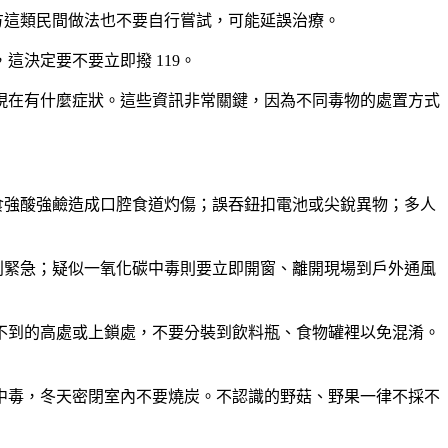
方這類民間做法也不要自行嘗試，可能延誤治療。
決定要不要立即撥 119。
現在有什麼症狀。這些資訊非常關鍵，因為不同毒物的處置方式
吞食強酸強鹼造成口腔食道灼傷；誤吞鈕扣電池或尖銳異物；多人
別緊急；疑似一氧化碳中毒則要立即開窗、離開現場到戶外通風
不到的高處或上鎖處，不要分裝到飲料瓶、食物罐裡以免混淆。
中毒，冬天密閉室內不要燒炭。不認識的野菇、野果一律不採不