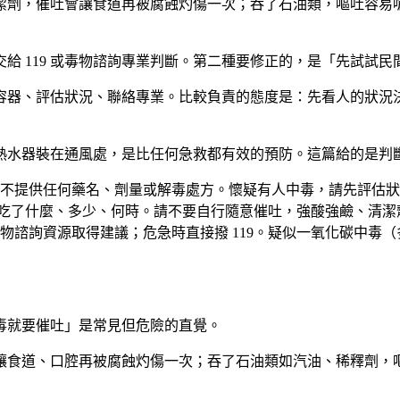
潔劑，催吐會讓食道再被腐蝕灼傷一次；吞了石油類，嘔吐容易
給 119 或毒物諮詢專業判斷。第二種要修正的，是「先試試
容器、評估狀況、聯絡專業。比較負責的態度是：先看人的狀況
水器裝在通風處，是比任何急救都有效的預防。這篇給的是判斷方
不提供任何藥名、劑量或解毒處方。懷疑有人中毒，請先評估狀
記下吃了什麼、多少、何時。請不要自行隨意催吐，強酸強鹼、清
物諮詢資源取得建議；危急時直接撥 119。疑似一氧化碳中毒
毒就要催吐」是常見但危險的直覺。
讓食道、口腔再被腐蝕灼傷一次；吞了石油類如汽油、稀釋劑，