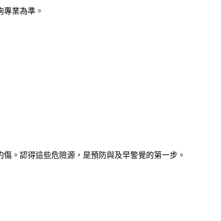
詢專業為準
。
灼傷
。認得這些危險源，是預防與及早警覺的第一步。