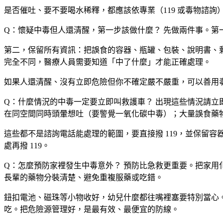
是否催吐、要不要喝水稀釋，都應該依專業（119 或毒物諮
Q：懷疑中毒但人還清醒，第一步該做什麼？
先做兩件事。第一
第二，保留所有資訊：把誤食的容器、瓶罐、包裝、說明書、
完全不同，醫療人員需要知道「中了什麼」才能正確處理。
如果人還清醒、沒有立即危險但你不確定嚴不嚴重，可以善用
Q：什麼情況的中毒一定要立即叫救護車？
出現這些情況請立即
在同空間同時頭暈想吐（要警覺一氧化碳中毒）；大量誤食藥
這些都不是諮詢電話能處理的範圍，要直接撥 119，並保留
處再撥 119。
Q：怎麼預防家裡發生中毒意外？
預防比急救更重要。把家用
長輩的藥物分裝清楚、避免重複服藥或吃錯。
鈕扣電池、磁珠等小物收好，幼兒什麼都往嘴裡塞要特別當心
吃。把危險源管理好，是最有效、最便宜的防線。