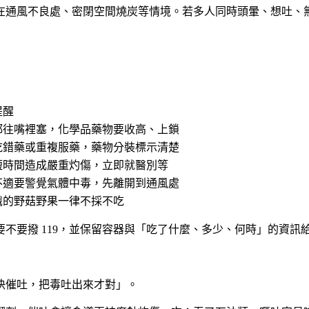
在通風不良處、密閉空間燒炭等情境。
若多人同時頭暈、想吐、無
提醒
都往嘴裡塞，化學品藥物要收高、上鎖
吃錯藥或重複服藥，藥物分裝標示清楚
短時間造成嚴重灼傷，立即就醫別等
不適要警覺氣體中毒，先離開到通風處
識的野菇野果一律不採不吃
不要撥 119，並保留容器與「吃了什麼、多少、何時」的資訊
快催吐，把毒吐出來才對」。