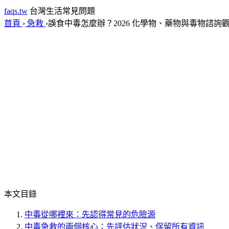
faqs.tw
台灣生活常見問題
首頁
›
急救
›
誤食中毒怎麼辦？2026 化學物、藥物與毒物諮詢
本文目錄
中毒從哪裡來：先認得常見的危險源
中毒急救的兩個核心：先評估狀況、保留所有資訊