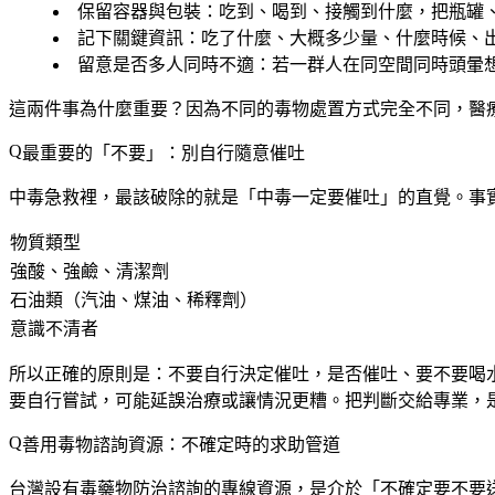
保留容器與包裝
：吃到、喝到、接觸到什麼，把瓶罐
記下關鍵資訊
：吃了什麼、大概多少量、什麼時候、
留意是否多人同時不適
：若一群人在同空間同時頭暈
這兩件事為什麼重要？因為
不同的毒物處置方式完全不同
，醫
最重要的「不要」：別自行隨意催吐
中毒急救裡，最該破除的就是「中毒一定要催吐」的直覺。事
物質類型
強酸、強鹼、清潔劑
石油類（汽油、煤油、稀釋劑）
意識不清者
所以正確的原則是：
不要自行決定催吐，是否催吐、要不要喝水
要自行嘗試，可能延誤治療或讓情況更糟。把判斷交給專業，
善用毒物諮詢資源：不確定時的求助管道
台灣設有毒藥物防治諮詢的專線資源，是介於「不確定要不要