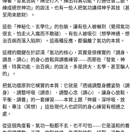
傳著「發氣治病、隔空打人、練出特異功能、打通任督二脈、
練成絕世神功」的說法，也有一些人把氣功講得神乎其技（甚
至用來斂財）。
這些「神秘化、玄學化」的包裝，讓有些人被嚇到（覺得氣功
很玄、怕走火入魔而不敢碰）、有些人被吸引（想學神通、想
治百病而落入陷阱）。這兩種反應，都偏離了氣功的本質。
這裡的關鍵在於認清「氣功的核心，其實是很樸實的『調身、
調息、調心』的身心放鬆與調養練習——而那些『發氣、神
通、特異功能、治百病』的說法，多是誇大、玄學、甚至騙人
的」。
把氣功還原到它樸實的本質：它就是「透過調整身體姿勢（調
身）、調整呼吸（調息）、調整心念（調心），讓身心放鬆、
平衡、調養」的一套練習——本質上跟「伸展、深呼吸、放
鬆、專注（冥想）」這些現代人也認同的身心練習有相通之
處。
從這個角度看，氣功一點都不玄，也不可怕——它是溫和的養