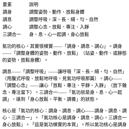
要素
說明
調身
調整姿勢、動作、放鬆身體
調息
調整呼吸，深、長、細、勻、自然
調心
調整心念，放鬆、專注、入靜
三調合一
身、息、心一起調，身心放鬆
氣功的核心，其實很樸實——「調身、調息、調心」。調身
——「調整身體的姿勢、動作、放鬆」（站姿、動作、或靜態
的姿勢，放鬆身體）。
調息——「調整呼吸」——讓呼吸「深、長、細、勻、自然」
（用腹式呼吸、放鬆地呼吸，見氣功呼吸那篇）。調心——
「調整心念」——讓心「放鬆、專注、平靜、入靜」（放下雜
念，專注當下）。三調合一——「氣功就是身、息、心一起
調」，達到「身心放鬆、平衡、調養」的狀態。
核心是「氣功的核心：調身、調息、調心——調身、調息、調
心、三調合一」。「氣功核心是調身、調息、調心，三調合一
身心放鬆」。「這是氣功樸實的本質」。所以氣功核心是調身