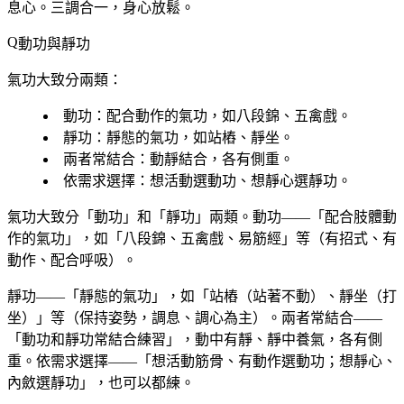
息心。三調合一，身心放鬆。
動功與靜功
氣功大致分兩類：
動功
：配合動作的氣功，如八段錦、五禽戲。
靜功
：靜態的氣功，如站樁、靜坐。
兩者常結合
：動靜結合，各有側重。
依需求選擇
：想活動選動功、想靜心選靜功。
氣功大致分「動功」和「靜功」兩類。動功——「配合肢體動
作的氣功」，如「八段錦、五禽戲、易筋經」等（有招式、有
動作、配合呼吸）。
靜功——「靜態的氣功」，如「站樁（站著不動）、靜坐（打
坐）」等（保持姿勢，調息、調心為主）。兩者常結合——
「動功和靜功常結合練習」，動中有靜、靜中養氣，各有側
重。依需求選擇——「想活動筋骨、有動作選動功；想靜心、
內斂選靜功」，也可以都練。