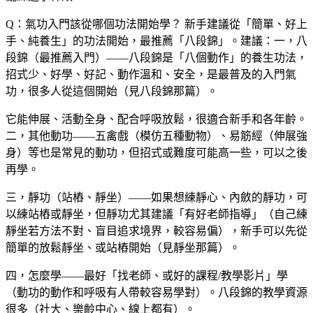
Q：氣功入門該從哪個功法開始學？
新手建議從「簡單、好上
手、純養生」的功法開始，最推薦「八段錦」。建議：一，八
段錦（最推薦入門）——八段錦是「八個動作」的養生功法，
招式少、好學、好記、動作溫和、安全，是最普及的入門氣
功，很多人從這個開始（見八段錦那篇）。
它能伸展、活動全身、配合呼吸放鬆，很適合新手和各年齡。
二，其他動功——五禽戲（模仿五種動物）、易筋經（伸展強
身）等也是常見的動功，但招式或難度可能高一些，可以之後
再學。
三，靜功（站樁、靜坐）——如果想練靜心、內斂的靜功，可
以練站樁或靜坐，但靜功尤其建議「有好老師指導」（自己練
靜坐若方法不對、盲目追求境界，較容易偏），新手可以先從
簡單的放鬆靜坐、或站樁開始（見靜坐那篇）。
四，怎麼學——最好「找老師、或好的課程/教學影片」學
（動功的動作和呼吸有人帶較容易學對）。八段錦的教學資源
很多（社大、樂齡中心、線上都有）。