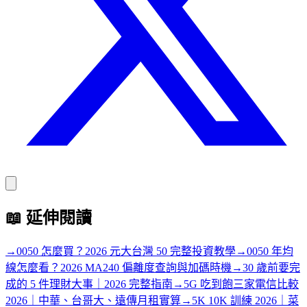
📖
延伸閱讀
→
0050 怎麼買？2026 元大台灣 50 完整投資教學
→
0050 年均
線怎麼看？2026 MA240 偏離度查詢與加碼時機
→
30 歲前要完
成的 5 件理財大事｜2026 完整指南
→
5G 吃到飽三家電信比較
2026｜中華、台哥大、遠傳月租實算
→
5K 10K 訓練 2026｜菜