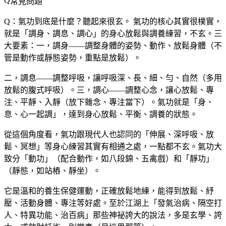
常見問題
Q：氣功到底是什麼？聽起來很玄。
氣功的核心其實很樸實，
就是「調身、調息、調心」的身心放鬆與調養練習，不玄。三
大要素：一，調身——調整身體的姿勢、動作、放鬆身體（不
管是動作或靜態姿勢，重點是放鬆）。
二，調息——調整呼吸，讓呼吸深、長、細、勻、自然（多用
放鬆的腹式呼吸）。三，調心——調整心念，讓心放鬆、專
注、平靜、入靜（放下雜念、專注當下）。氣功就是「身、
息、心一起調」，達到身心放鬆、平衡、調養的狀態。
從這個角度看，氣功跟現代人也認同的「伸展、深呼吸、放
鬆、冥想」等身心練習其實有相通之處，一點都不玄。氣功大
致分「動功」（配合動作，如八段錦、五禽戲）和「靜功」
（靜態，如站樁、靜坐）。
它是溫和的養生保健運動，正確放鬆地練，能得到放鬆、紓
壓、活動身體、專注等好處。至於江湖上「發氣治病、隔空打
人、特異功能、治百病」那些神祕誇大的說法，多是玄學、誇