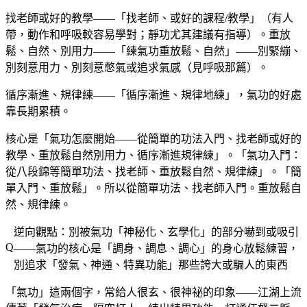
找老師或好的教學——「找老師、或好的課程/教學」（有人
帶，動作和呼吸較容易學對；靜功尤其建議有指導）。重放
鬆、自然、別用力——「練氣功重放鬆、自然」——別緊繃、
別刻意用力、別刻意憋氣或追求氣感（見呼吸那篇）。
循序漸進、規律練——「循序漸進、規律地練」，氣功的好處
靠長期累積。
核心是「氣功怎麼開始——從簡單的功法入門、找老師或好的
教學、重放鬆自然別用力、循序漸進規律練」。「氣功入門：
從八段錦等簡單功法、找老師、重放鬆自然、規律練」。「簡
單入門、重放鬆」。所以從簡單功法、找老師入門。重放鬆自
然、規律練。
逆向觀點：別被氣功「神秘化、玄學化」的部分嚇到或吸引
——氣功的核心是「調身、調息、調心」的身心放鬆練習，
別追求「發氣、神通、特異功能」那些誇大或騙人的東西
「氣功」這兩個字，常給人很玄、很神祕的印象——江湖上流