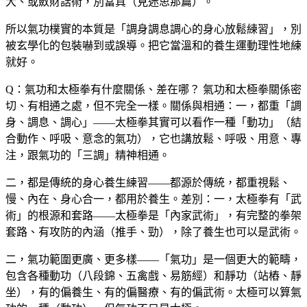
大、或斂財話術，別當真（見迷思那篇）。
所以氣功樸實的本質是「調身調息調心的身心放鬆練習」，別
被玄學化的包裝嚇到或誤導。把它當溫和的養生運動理性地練
就好。
Q：氣功和太極拳有什麼關係、差在哪？
氣功和太極拳關係密
切、有相通之處，但不完全一樣。關係與相通：一，都重「調
身、調息、調心」——太極拳其實可以看作一種「動功」（結
合動作、呼吸、意念的氣功），它也講放鬆、呼吸、用意、專
注，跟氣功的「三調」精神相通。
二，都是傳統的身心養生練習——都源於傳統，都重視鬆、
慢、內在、身心合一，都用於養生。差別：一，太極拳有「武
術」的根源和套路——太極拳是「內家武術」，有完整的拳架
套路、有攻防的內涵（推手、勁），除了養生也可以是武術。
二，氣功範圍更廣、更多樣——「氣功」是一個更大的範疇，
包含各種動功（八段錦、五禽戲、易筋經）和靜功（站樁、靜
坐），有的偏養生、有的偏醫療、有的偏武術。太極可以算氣