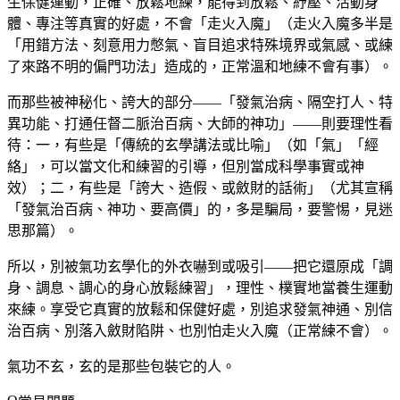
生保健運動，正確、放鬆地練，能得到放鬆、紓壓、活動身
體、專注等真實的好處，不會「走火入魔」（走火入魔多半是
「用錯方法、刻意用力憋氣、盲目追求特殊境界或氣感、或練
了來路不明的偏門功法」造成的，正常溫和地練不會有事）。
而那些被神秘化、誇大的部分——「發氣治病、隔空打人、特
異功能、打通任督二脈治百病、大師的神功」——則要理性看
待：一，有些是「傳統的玄學講法或比喻」（如「氣」「經
絡」，可以當文化和練習的引導，但別當成科學事實或神
效）；二，有些是「誇大、造假、或斂財的話術」（尤其宣稱
「發氣治百病、神功、要高價」的，多是騙局，要警惕，見迷
思那篇）。
所以，別被氣功玄學化的外衣嚇到或吸引——把它還原成「調
身、調息、調心的身心放鬆練習」，理性、樸實地當養生運動
來練。享受它真實的放鬆和保健好處，別追求發氣神通、別信
治百病、別落入斂財陷阱、也別怕走火入魔（正常練不會）。
氣功不玄，玄的是那些包裝它的人。