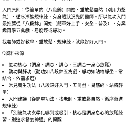
入門原則：從簡單的（八段錦）開始、重放鬆自然（別用力憋
氣）、循序漸進規律練、有身體狀況先問醫師。所以氣功入門
最推薦從「八段錦」開始（簡單好上手、安全、普及），有興
趣再學五禽戲、易筋經或靜功。
找老師或好教學、重放鬆、規律練，就能好好入門。
資料來源
氣功核心（調身、調息、調心、三調合一身心放鬆）
動功與靜功（動功如八段錦五禽戲、靜功如站樁靜坐、常
結合、依需求選）
常見養生功法（八段錦好入門、五禽戲、易筋經、站樁靜
坐）
入門建議（從簡單功法、找老師、重放鬆自然、循序漸進
規律練）
「別被氣功玄學化嚇到或吸引、核心是調身息心的放鬆練
習、別追求發氣神通」的提醒