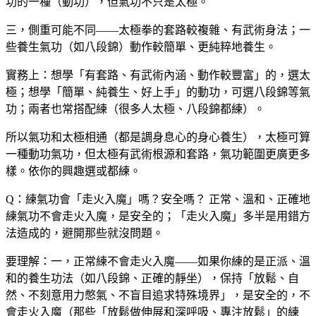
功的一種（動功），但氣功不只是太極。
三，側重可能不同——太極拳的套路較複雜、有武術身法；一
些養生氣功（如八段錦）動作較簡單、更純粹地養生。
實務上：想學「有套路、有武術內涵、動作較豐富」的，選太
極；想學「簡單、純養生、好上手」的動功，可選八段錦等氣
功；兩者也常搭配練（很多人太極、八段錦都練）。
所以氣功和太極相通（都是調身息心的身心養生），太極可算
一種動功氣功，但太極有武術根源和套路，氣功範圍更廣更多
樣。依你的興趣選或都練。
Q：練氣功會「走火入魔」嗎？安全嗎？
正常、溫和、正確地
練氣功不會走火入魔，是安全的；「走火入魔」多半是用錯方
法造成的，避開那些就沒問題。
要理解：一，正常練不會走火入魔——如果你練的是正派、溫
和的養生功法（如八段錦、正確的靜坐），保持「放鬆、自
然、不刻意用力憋氣、不盲目追求特殊境界」，是安全的，不
會走火入魔（那些「放鬆做伸展和深呼吸、專注放鬆」的練