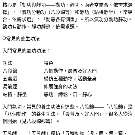
核心是「動功與靜功——動功、靜功、兩者常結合、依需求選
擇」。「氣功分動功（八段錦等）和靜功（站樁靜坐），常結
合、依需求選」。「動靜各有側重」。所以氣功分動功靜功。
動功有動作、靜功靜態，依需求選。
常見的養生功法
入門常見的氣功功法：
功法
特色
八段錦
八個動作，最普及好入門
五禽戲
模仿五種動物，活動全身
易筋經
伸展強身的功法
站樁、靜坐
靜功，練鬆、沉、靜心
入門氣功，常見的養生功法有這些。八段錦——「八段錦」是
「八個動作」的養生功法，「最普及、好入門」，很多人從這
個開始（見八段錦那篇）。
五禽戲——「五禽戲」模仿「五種動物（虎、鹿、熊、猿、