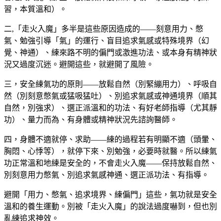
習，本質溫和）。
二,「走火入魔」多半是這些原因造成的——刻意用力、憋
氣、勉強引導「氣」的運行、盲目追求氣感或特殊境界（幻
覺、神通）、練來路不明的偏門或激進功法、或本身有精神狀
況又過度沉迷。避開這些，就避開了風險。
三，安全練氣功的原則——放鬆自然（別緊繃用力）、呼吸自
然（別刻意憋氣或猛吸猛吐）、別追求氣感或神通境界（順其
自然，別強求）、選正派溫和的功法、有好老師指導（尤其靜
功）、量力而為、有身體或精神狀況先諮詢醫師。
四，身體不適就停、求助——練的過程若有明顯不適（頭暈、
胸悶、心悸等），就停下來、別勉強，必要時就醫。所以練氣
功正常溫和地練是安全的，不會走火入魔——保持放鬆自然、
別刻意用力憋氣、別追求氣感神通、選正派功法、有指導。
避開「用力、憋氣、追求境界、練偏門」這些，氣功就是安全
溫和的養生運動。別被「走火入魔」的說法過度嚇到，但也別
亂練追求神效。