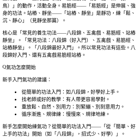
鳥）」的動作，活動全身。易筋經——「易筋經」是伸展、強
身的功法。站樁、靜坐——「站樁、靜坐」是靜功，練「鬆、
沉、靜心」（見靜坐那篇）。
核心是「常見的養生功法——八段錦、五禽戲、易筋經、站樁
靜坐」。「常見功法：八段錦（好入門）、五禽戲、易筋經、
站樁靜坐」。「八段錦最好入門」。所以常見功法有這些。八
段錦好入門、還有五禽戲易筋經站樁。
氣功怎麼開始
新手入門氣功的建議：
從簡單的功法入門
：如八段錦，好學好上手。
找老師或好的教學
：有人帶更容易學對。
重放鬆、自然、別用力
：別緊繃、別刻意用力。
循序漸進、規律練
：慢慢來、規律地練。
新手怎麼開始練氣功？從簡單的功法入門——「從「簡單、好
上手的功法」開始（如「八段錦」，招式少、好學）」。