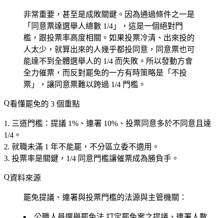
非常重要，甚至是成敗關鍵。因為通過條件之一是
「同意票達選舉人總數 1/4」，這是一個絕對門
檻，跟投票率高度相關。如果投票冷清、出來投的
人太少，就算出來的人幾乎都投同意，同意票也可
能達不到全體選舉人的 1/4 而失敗。所以發動方會
全力催票，而反對罷免的一方有時策略是「不投
票」，讓同意票難以跨過 1/4 門檻。
看懂罷免的 3 個重點
三道門檻
：提議 1%、連署 10%、投票同意多於不同意且達
1/4。
就職未滿 1 年不能罷
，不分區立委不適用。
投票率是關鍵
，1/4 同意門檻讓催票成為勝負手。
資料來源
罷免提議、連署與投票門檻的法源與主管機關：
公職人員選舉罷免法
訂定罷免案之提議、連署人數