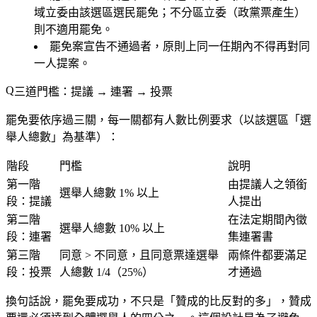
域立委由該選區選民罷免；不分區立委（政黨票產生）
則
不適用
罷免。
罷免案宣告不通過者，原則上同一任期內不得再對同
一人提案
。
三道門檻：提議 → 連署 → 投票
罷免要依序過三關，每一關都有人數比例要求（以該選區「選
舉人總數」為基準）：
階段
門檻
說明
第一階
由提議人之領銜
選舉人總數
1%
以上
段：提議
人提出
第二階
在法定期間內徵
選舉人總數
10%
以上
段：連署
集連署書
第三階
同意 > 不同意，
且
同意票達選舉
兩條件都要滿足
段：投票
人總數
1/4（25%）
才通過
換句話說，罷免要成功，不只是「贊成的比反對的多」，贊成