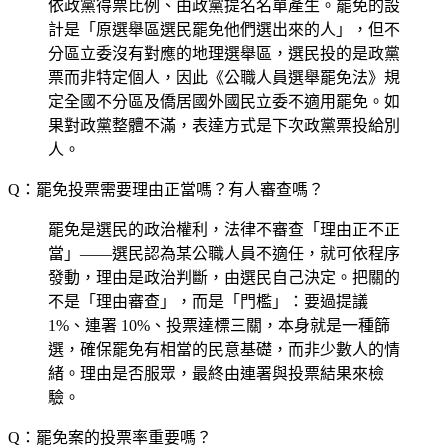
依政黨得票比例、由政黨提名名單產生。罷免的設
計是「原選舉區選民罷免他們選出來的人」，但不
分區立委沒有對應的地理選舉區，選民投的是政黨
票而非特定個人，因此《公職人員選舉罷免法》規
定全國不分區及僑居國外國民立委不適用罷免。如
果對政黨整體不滿，表達方式是下次政黨票投給別
人。
Q：罷免投票需要理由正當嗎？有人審查嗎？
罷免是選民的政治權利，法律不審查「理由正不正
當」——選民認為某公職人員不適任，就可依程序
發動，理由是政治判斷，由選民自己決定。把關的
不是「理由審查」，而是「門檻」：要過提議
1%、連署 10%、投票達標三關，本身就是一種篩
選，確保罷免有相當的民意基礎，而非少數人的情
緒。理由是否服眾，最終由連署與投票結果來檢
驗。
Q：罷免案的投票率重要嗎？