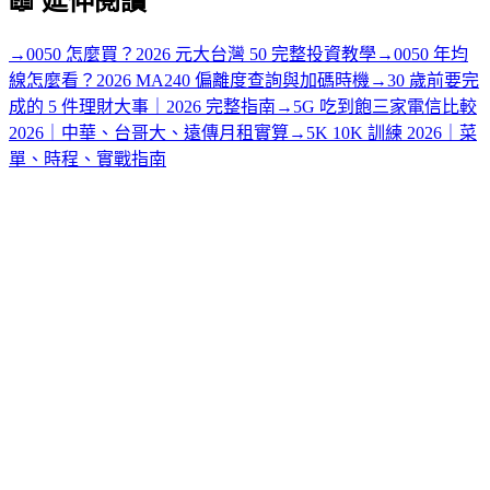
📖
延伸閱讀
→
0050 怎麼買？2026 元大台灣 50 完整投資教學
→
0050 年均
線怎麼看？2026 MA240 偏離度查詢與加碼時機
→
30 歲前要完
成的 5 件理財大事｜2026 完整指南
→
5G 吃到飽三家電信比較
2026｜中華、台哥大、遠傳月租實算
→
5K 10K 訓練 2026｜菜
單、時程、實戰指南