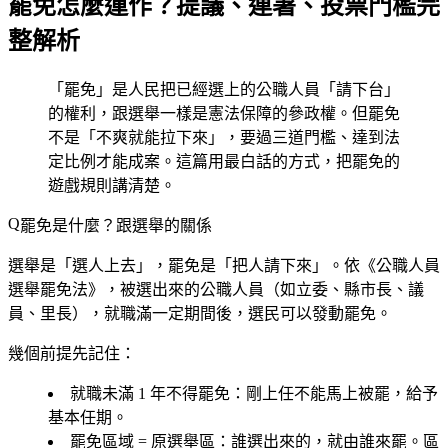
罷免怎麼運作？提議、連署、投票門檻完
整解析
「罷免」是人民把已經選上的公職人員「請下台」
的權利，跟選舉一樣是憲法保障的參政權。但罷免
不是「不爽就能拉下來」，要過三道門檻、達到法
定比例才能成案。這篇用最白話的方式，把罷免的
遊戲規則講清楚。
罷免是什麼？跟選舉的關係
選舉是「選人上去」，罷免是「把人請下來」。依《公職人員
選舉罷免法》，
被選出來的公職人員（如立委、縣市長、議
員、里長），就職滿一定期間後，選民可以發動罷免。
幾個前提先記住：
就職未滿 1 年不得罷免
：剛上任不能馬上被罷，給予
基本任期。
罷免區域 = 原選舉區
：誰選出來的，就由誰來罷。區