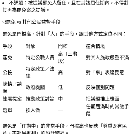
不通過
：被提議罷免人留任，且在其
該屆任期內
，不得對
其再為罷免案之提議。
罷免 vs 其他公民監督手段
罷免是門檻高、針對「人」的手段，跟其他方式定位不同：
手段
對象
門檻
適合情境
高（三階
罷免
特定公職人員
對某人施政嚴重不滿
段）
特定政策／法
公投
高
對「事」表達民意
律
陳情／請
政府機關
低
反映個別問題
願
連署提案
推動政策討論
中
把議題推上檯面
任期屆滿時的常態手
—
選舉
換人做
段
罷免是「任期中」的非常手段，門檻高也反映「尊重既有民
意、不輕易推翻」的設計精神。