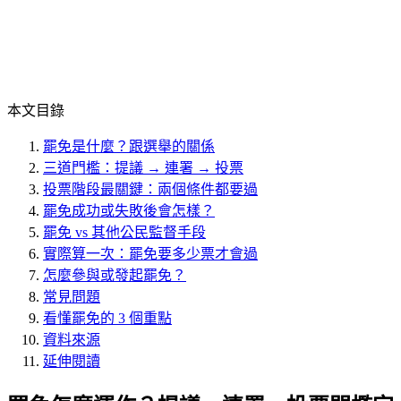
本文目錄
罷免是什麼？跟選舉的關係
三道門檻：提議 → 連署 → 投票
投票階段最關鍵：兩個條件都要過
罷免成功或失敗後會怎樣？
罷免 vs 其他公民監督手段
實際算一次：罷免要多少票才會過
怎麼參與或發起罷免？
常見問題
看懂罷免的 3 個重點
資料來源
延伸閱讀