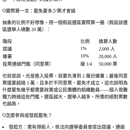
實際算一次：罷免要多少票才會過
抽象的比例不好想像，用一個假設選區實際算一遍（假設該選
區選舉人總數 20 萬）：
階段
比例
換算人數
1%
提議
2,000 人
10%
連署
20,000 人
投票通過門檻（同意票）
達 1/4
50,000 票
也就是說，光是進入投票，就要先湊到 2 萬份連署；最後同意
票還要超過 5 萬、且多於不同意票，罷免才成立。這也說明為
什麼罷免幾乎都需要政黨或公民團體的組織動員——個人很難
獨力跨過這些門檻。選區越大、選舉人越多，所需的絕對票數
也越高。
怎麼參與或發起罷免？
發起方
：需有領銜人，依法向選舉委員會提出提議，通過