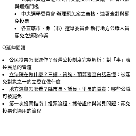
與通過門檻
中央選舉委員會
辦理罷免案之審核、連署查對與罷
免投票
各直轄市、縣（市）選舉委員會
執行地方公職人員
罷免之選務作業
延伸閱讀
公民投票怎麼運作？台灣公投制度完整解析
：對「事」表
達民意的管道
立法院在做什麼？三讀、質詢、預算審查白話看懂
：被罷
免對象之一的立委在做什麼
地方選舉怎麼看？縣市長、議員、里長的職責
：哪些公職
可被罷免
第一次投票指南｜投票流程、攜帶證件與常見問題
：罷免
投票也適用的流程