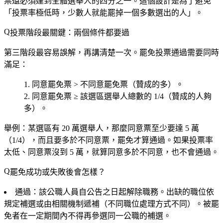
票還必須達到全體選舉人的四分之一。這個設計是為了避免
「投票率極低時，少數人就能罷掉一個多數選出的人」。
投票階段最關鍵：兩個條件都要過
第三階段最容易誤解，再講清楚一次。罷免投票通過需要
同時
滿足：
同意罷免票 > 不同意罷免票
（贊成的多）。
同意罷免票 ≥ 該選區選舉人總數的 1/4
（贊成的人夠
多）。
舉例：某選區有 20 萬選舉人，那麼同意票至少要達 5 萬
（1/4），而且要多於不同意票，罷免才算通過。如果投票率
太低、同意票沒到 5 萬，就算同意多於不同意，也不會通過。
罷免成功或失敗後會怎樣？
通過
：該公職人員自公告之日起解除職務。出缺的職位依
規定補選或由相關機制遞補（不同職位處理方式不同）。
被罷
免者在一定期間內不得再參選同一公職的補選
。