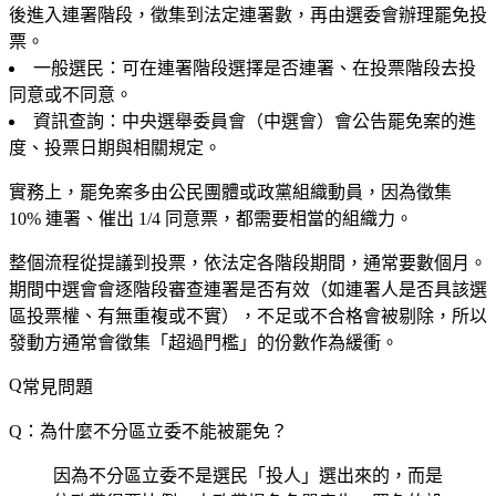
後進入連署階段，徵集到法定連署數，再由選委會辦理罷免投
票。
一般選民
：可在連署階段選擇是否連署、在投票階段去投
同意或不同意。
資訊查詢
：中央選舉委員會（中選會）會公告罷免案的進
度、投票日期與相關規定。
實務上，罷免案多由公民團體或政黨組織動員，因為徵集
10% 連署、催出 1/4 同意票，都需要相當的組織力。
整個流程從提議到投票，依法定各階段期間，通常要數個月。
期間中選會會逐階段審查連署是否有效（如連署人是否具該選
區投票權、有無重複或不實），不足或不合格會被剔除，所以
發動方通常會徵集「超過門檻」的份數作為緩衝。
常見問題
Q：為什麼不分區立委不能被罷免？
因為不分區立委不是選民「投人」選出來的，而是