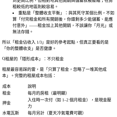
到更高比例，但相對地其他開銷與儲蓄就被壓縮；在房
租較低的地區則較容易。
重點是「整體收支平衡」
：與其死守某個比例，不如
算「付完租金和所有開銷後，你還剩多少能儲蓄、能應
付意外」——租金加上其他開銷，不該讓你「月光」或
無法存錢。
所以「租金佔收入 1/3」是好的參考起點，但真正要看的是
「你的整體收支」是否健康。
租屋的「隱形成本」：不只租金
租屋最容易踩的雷，是「只算了租金，忽略了一堆其他成
本」。完整的租屋成本包括：
成本
說明
租金
每月的房租（最明顯）
入住時一次付（如 1–2 個月租金），是現金壓
押金
力
水電瓦斯
每月另計（夏天冷氣電費可觀）