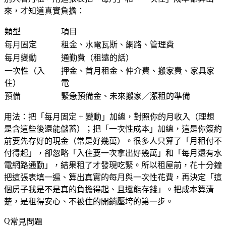
來，才知道真實負擔：
類型
項目
每月固定
租金、水電瓦斯、網路、管理費
每月變動
通勤費（租遠的話）
一次性（入
押金、首月租金、仲介費、搬家費、家具家
住）
電
預備
緊急預備金、未來搬家／漲租的準備
用法：把「每月固定 + 變動」加總，對照你的月收入（理想
是含這些後還能儲蓄）；把「一次性成本」加總，這是你簽約
前要先存好的現金（常是好幾萬）。很多人只算了「月租付不
付得起」，卻忽略「入住要一次拿出好幾萬」和「每月還有水
電網路通勤」，結果租了才發現吃緊。所以租屋前，花十分鐘
把這張表填一遍、算出真實的每月與一次性花費，再決定「這
個房子我是不是真的負擔得起、且還能存錢」。把成本算清
楚，是租得安心、不被住的開銷壓垮的第一步。
常見問題