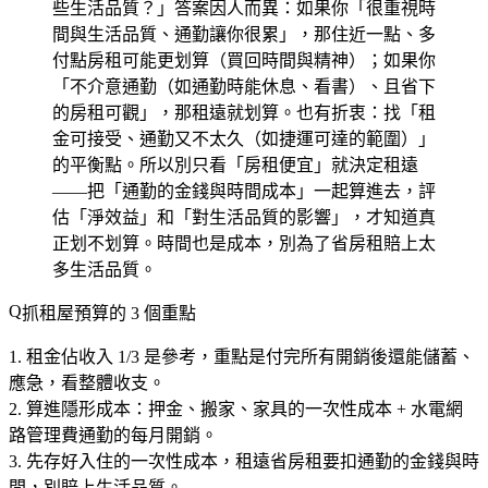
些生活品質？」答案因人而異：如果你「很重視時
間與生活品質、通勤讓你很累」，那住近一點、多
付點房租可能更划算（買回時間與精神）；如果你
「不介意通勤（如通勤時能休息、看書）、且省下
的房租可觀」，那租遠就划算。也有折衷：找「租
金可接受、通勤又不太久（如捷運可達的範圍）」
的平衡點。所以別只看「房租便宜」就決定租遠
——把「通勤的金錢與時間成本」一起算進去，評
估「淨效益」和「對生活品質的影響」，才知道真
正划不划算。時間也是成本，別為了省房租賠上太
多生活品質。
抓租屋預算的 3 個重點
租金佔收入 1/3 是參考
，重點是付完所有開銷後還能儲蓄、
應急，看整體收支。
算進隱形成本
：押金、搬家、家具的一次性成本 + 水電網
路管理費通勤的每月開銷。
先存好入住的一次性成本
，租遠省房租要扣通勤的金錢與時
間，別賠上生活品質。