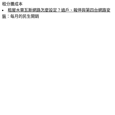
租分攤成本
租屋水電瓦斯網路怎麼設定？過戶、報停與第四台網路安
裝
：每月的民生開銷