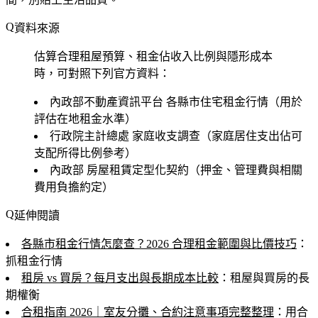
資料來源
估算合理租屋預算、租金佔收入比例與隱形成本
時，可對照下列官方資料：
內政部不動產資訊平台
各縣市住宅租金行情（用於
評估在地租金水準）
行政院主計總處
家庭收支調查（家庭居住支出佔可
支配所得比例參考）
內政部
房屋租賃定型化契約（押金、管理費與相關
費用負擔約定）
延伸閱讀
各縣市租金行情怎麼查？2026 合理租金範圍與比價技巧
：
抓租金行情
租房 vs 買房？每月支出與長期成本比較
：租屋與買房的長
期權衡
合租指南 2026｜室友分攤、合約注意事項完整整理
：用合