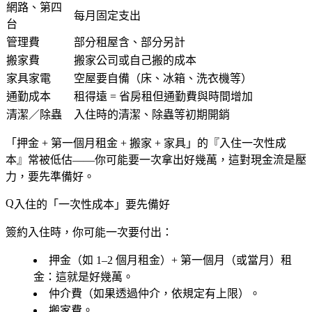
網路、第四
每月固定支出
台
管理費
部分租屋含、部分另計
搬家費
搬家公司或自己搬的成本
家具家電
空屋要自備（床、冰箱、洗衣機等）
通勤成本
租得遠 = 省房租但通勤費與時間增加
清潔／除蟲
入住時的清潔、除蟲等初期開銷
「押金 + 第一個月租金 + 搬家 + 家具」的『入住一次性成
本』常被低估
——你可能要一次拿出好幾萬，這對現金流是壓
力，要先準備好。
入住的「一次性成本」要先備好
簽約入住時，你可能一次要付出：
押金
（如 1–2 個月租金）+
第一個月（或當月）租
金
：這就是好幾萬。
仲介費
（如果透過仲介，依規定有上限）。
搬家費
。