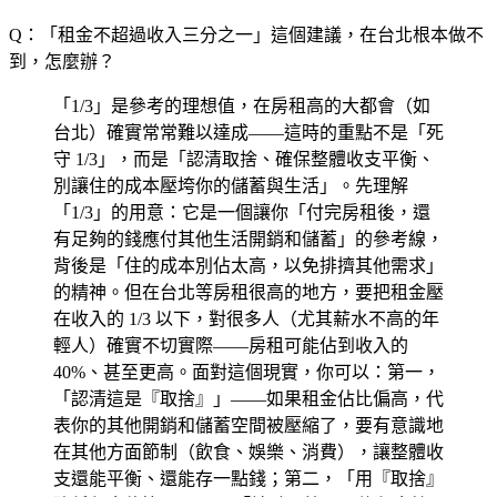
Q：「租金不超過收入三分之一」這個建議，在台北根本做不
到，怎麼辦？
「1/3」是參考的理想值，在房租高的大都會（如
台北）確實常常難以達成——這時的重點不是「死
守 1/3」，而是「認清取捨、確保整體收支平衡、
別讓住的成本壓垮你的儲蓄與生活」。先理解
「1/3」的用意：它是一個讓你「付完房租後，還
有足夠的錢應付其他生活開銷和儲蓄」的參考線，
背後是「住的成本別佔太高，以免排擠其他需求」
的精神。但在台北等房租很高的地方，要把租金壓
在收入的 1/3 以下，對很多人（尤其薪水不高的年
輕人）確實不切實際——房租可能佔到收入的
40%、甚至更高。面對這個現實，你可以：第一，
「認清這是『取捨』」——如果租金佔比偏高，代
表你的其他開銷和儲蓄空間被壓縮了，要有意識地
在其他方面節制（飲食、娛樂、消費），讓整體收
支還能平衡、還能存一點錢；第二，「用『取捨』