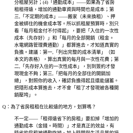
分租屋另計；(4)「通勤成本」——如果為了省房
租租得遠，增加的通勤車資與時間也是成本；第
三,「不定期的成本」——搬家（未來換租）、押
金被綁住的機會成本等。所以抓租屋預算時，別只
看「每月租金付不付得起」，要把「入住的一次性
成本（先存好）」和「每月的全部開銷（租金 +
水電網路管理費通勤）」都算進去，才知道真實的
負擔。建議：第一,「列出完整的成本清單」（如
本文的表格），算出真實的每月與一次性花費；第
二,「先存好入住的一次性成本」，別到簽約才發
現現金不夠；第三,「把每月的全部住的開銷加
總」，對照你的收入，確認負擔得起且還能儲蓄。
把隱形成本算進去，才不會「租了才發現被各種開
銷壓垮」。
Q：為了省房租租在比較遠的地方，划算嗎？
不一定——「租得遠省下的房租」要扣掉「增加的
通勤成本（金錢 + 時間）」才是真正的效益，有
時省的房租被通勤吃掉、加上時間與生活品質的損