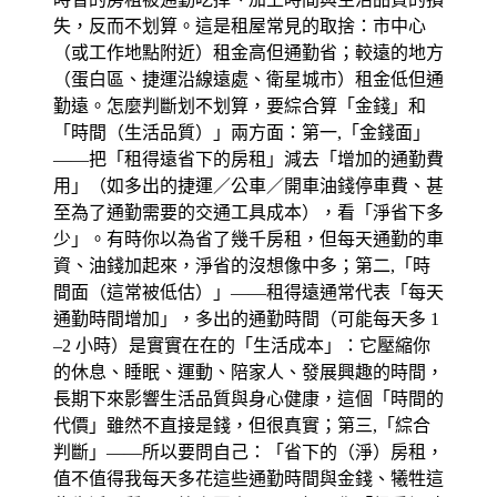
失，反而不划算。這是租屋常見的取捨：市中心
（或工作地點附近）租金高但通勤省；較遠的地方
（蛋白區、捷運沿線遠處、衛星城市）租金低但通
勤遠。怎麼判斷划不划算，要綜合算「金錢」和
「時間（生活品質）」兩方面：第一,「金錢面」
——把「租得遠省下的房租」減去「增加的通勤費
用」（如多出的捷運／公車／開車油錢停車費、甚
至為了通勤需要的交通工具成本），看「淨省下多
少」。有時你以為省了幾千房租，但每天通勤的車
資、油錢加起來，淨省的沒想像中多；第二,「時
間面（這常被低估）」——租得遠通常代表「每天
通勤時間增加」，多出的通勤時間（可能每天多 1
–2 小時）是實實在在的「生活成本」：它壓縮你
的休息、睡眠、運動、陪家人、發展興趣的時間，
長期下來影響生活品質與身心健康，這個「時間的
代價」雖然不直接是錢，但很真實；第三,「綜合
判斷」——所以要問自己：「省下的（淨）房租，
值不值得我每天多花這些通勤時間與金錢、犧牲這