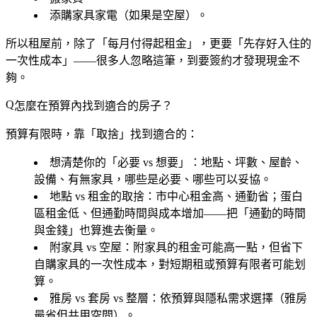
添購家具家電
（如果是空屋）。
所以租屋前，除了「每月付得起租金」，更要「先存好入住的
一次性成本」——很多人忽略這筆，到要簽約才發現現金不
夠。
怎麼在預算內找到適合的房子？
預算有限時，靠「取捨」找到適合的：
想清楚你的「必要 vs 想要」
：地點、坪數、屋齡、
設備、有無家具，哪些是必要、哪些可以妥協。
地點 vs 租金的取捨
：市中心租金高、通勤省；蛋白
區租金低、但通勤時間與成本增加——把「通勤的時間
與金錢」也算進去衡量。
附家具 vs 空屋
：附家具的租金可能高一點，但省下
自購家具的一次性成本，對短期租或預算有限者可能划
算。
雅房 vs 套房 vs 整層
：依預算與隱私需求選擇（雅房
最省但共用空間）。