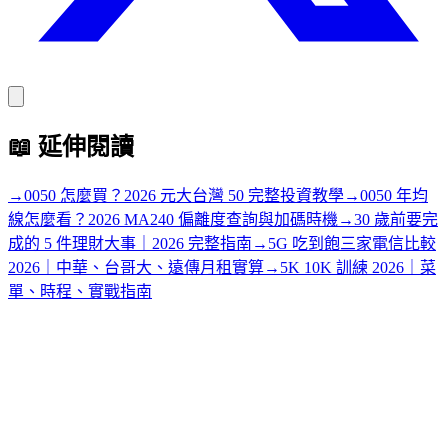
📖
延伸閱讀
→
0050 怎麼買？2026 元大台灣 50 完整投資教學
→
0050 年均
線怎麼看？2026 MA240 偏離度查詢與加碼時機
→
30 歲前要完
成的 5 件理財大事｜2026 完整指南
→
5G 吃到飽三家電信比較
2026｜中華、台哥大、遠傳月租實算
→
5K 10K 訓練 2026｜菜
單、時程、實戰指南