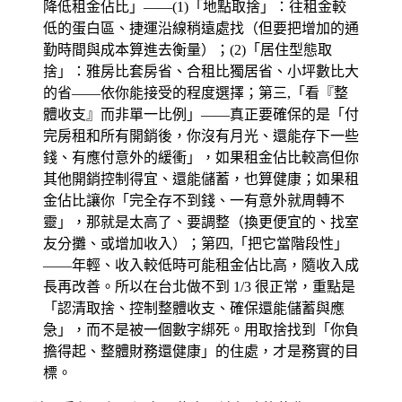
降低租金佔比」——(1)「地點取捨」：往租金較
低的蛋白區、捷運沿線稍遠處找（但要把增加的通
勤時間與成本算進去衡量）；(2)「居住型態取
捨」：雅房比套房省、合租比獨居省、小坪數比大
的省——依你能接受的程度選擇；第三,「看『整
體收支』而非單一比例」——真正要確保的是「付
完房租和所有開銷後，你沒有月光、還能存下一些
錢、有應付意外的緩衝」，如果租金佔比較高但你
其他開銷控制得宜、還能儲蓄，也算健康；如果租
金佔比讓你「完全存不到錢、一有意外就周轉不
靈」，那就是太高了、要調整（換更便宜的、找室
友分攤、或增加收入）；第四,「把它當階段性」
——年輕、收入較低時可能租金佔比高，隨收入成
長再改善。所以在台北做不到 1/3 很正常，重點是
「認清取捨、控制整體收支、確保還能儲蓄與應
急」，而不是被一個數字綁死。用取捨找到「你負
擔得起、整體財務還健康」的住處，才是務實的目
標。