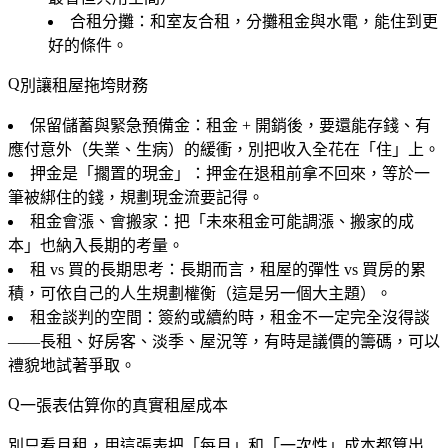
合租分攤
：和室友合租，分攤租金與水電，能住到更
好的條件。
別讓租屋拖垮財務
保留儲蓄與緊急預備金
：租金 + 開銷後，要還能存錢、有
應付意外（失業、生病）的緩衝，別把收入全花在「住」上。
押金是「擱置的現金」
：押金在退租前拿不回來，等於一
筆被綁住的錢，規劃現金流要記得。
租金會漲、會搬家
：把「未來租金可能調漲、搬家的成
本」也納入長期的考量。
租 vs 買的長期思考
：長期而言，租屋的彈性 vs 買房的累
積，可依自己的人生規劃權衡（這是另一個大主題）。
租金談判的空間
：簽約或續約時，租金不一定完全沒得談
——長租、好房客、淡季、屋況等，有時是議價的籌碼，可以
禮貌地試著爭取。
一張表估算你的真實租屋成本
別只看月租，用這張表把「每月」和「一次性」成本都算出