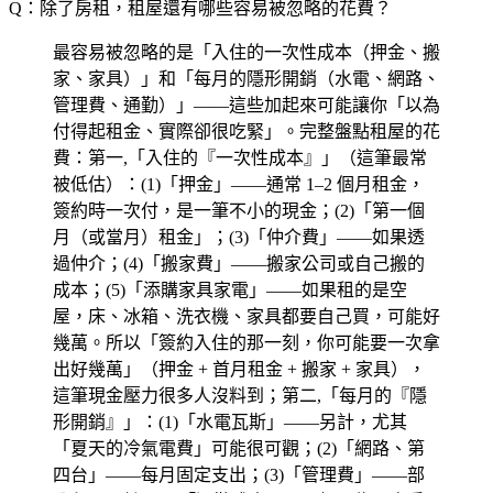
Q：除了房租，租屋還有哪些容易被忽略的花費？
最容易被忽略的是「入住的一次性成本（押金、搬
家、家具）」和「每月的隱形開銷（水電、網路、
管理費、通勤）」——這些加起來可能讓你「以為
付得起租金、實際卻很吃緊」。完整盤點租屋的花
費：第一,「入住的『一次性成本』」（這筆最常
被低估）：(1)「押金」——通常 1–2 個月租金，
簽約時一次付，是一筆不小的現金；(2)「第一個
月（或當月）租金」；(3)「仲介費」——如果透
過仲介；(4)「搬家費」——搬家公司或自己搬的
成本；(5)「添購家具家電」——如果租的是空
屋，床、冰箱、洗衣機、家具都要自己買，可能好
幾萬。所以「簽約入住的那一刻，你可能要一次拿
出好幾萬」（押金 + 首月租金 + 搬家 + 家具），
這筆現金壓力很多人沒料到；第二,「每月的『隱
形開銷』」：(1)「水電瓦斯」——另計，尤其
「夏天的冷氣電費」可能很可觀；(2)「網路、第
四台」——每月固定支出；(3)「管理費」——部