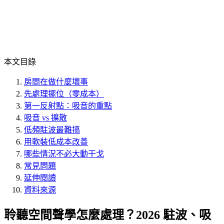
本文目錄
房間在做什麼壞事
先處理擺位（零成本）
第一反射點：吸音的重點
吸音 vs 擴散
低頻駐波最難搞
用軟裝低成本改善
哪些情況不必大動干戈
常見問題
延伸閱讀
資料來源
聆聽空間聲學怎麼處理？2026 駐波、吸