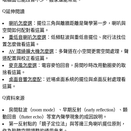
延伸閱讀
喇叭怎麼選
：擺位三角與離牆距離是聲學第一步，喇叭與
空間如何配對看這篇。
重低音喇叭怎麼選
：低頻駐波與重低音擺位、爬行法找位
置怎麼做看這篇。
AV 環繞擴大機怎麼選
：多聲道在小空間更需空間處理，聲
道配置與校正看這篇。
麥克風怎麼選
：電容麥怕回音，房間吵時改用動圈麥的取
捨看這篇。
桌面音響怎麼配
：近場桌面系統的擺位與桌面反射處理看
這篇。
資料來源
房間駐波（room mode）、早期反射（early reflection）、顫
動回音（flutter echo）等室內聲學現象的成因說明。
第一反射點的「鏡子定位法」與等邊三角喇叭擺位原則，
作為聆聽空間調整的通用參考。