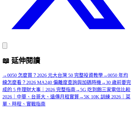
📖
延伸閱讀
→
0050 怎麼買？2026 元大台灣 50 完整投資教學
→
0050 年均
線怎麼看？2026 MA240 偏離度查詢與加碼時機
→
30 歲前要完
成的 5 件理財大事｜2026 完整指南
→
5G 吃到飽三家電信比較
2026｜中華、台哥大、遠傳月租實算
→
5K 10K 訓練 2026｜菜
單、時程、實戰指南