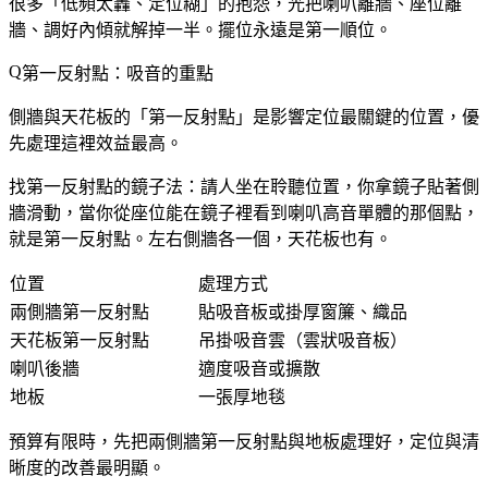
很多「低頻太轟、定位糊」的抱怨，光把喇叭離牆、座位離
牆、調好內傾就解掉一半。擺位永遠是第一順位。
第一反射點：吸音的重點
側牆與天花板的「第一反射點」是影響定位最關鍵的位置，優
先處理這裡效益最高。
找第一反射點的鏡子法：請人坐在聆聽位置，你拿鏡子貼著側
牆滑動，當你從座位能在鏡子裡看到喇叭高音單體的那個點，
就是第一反射點。左右側牆各一個，天花板也有。
位置
處理方式
兩側牆第一反射點
貼吸音板或掛厚窗簾、織品
天花板第一反射點
吊掛吸音雲（雲狀吸音板）
喇叭後牆
適度吸音或擴散
地板
一張厚地毯
預算有限時，先把兩側牆第一反射點與地板處理好，定位與清
晰度的改善最明顯。