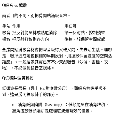
吸音 vs 擴散
兩者目的不同，別把房間貼滿吸音棉。
手法
作用
用在哪
吸音
把反射能量轉成熱能消除
第一反射點、控制殘響
擴散
把反射打散到各方向
後牆、想保留空間感處
全房間貼滿吸音材會把聲音吸得又乾又悶，失去活生感。理想
是「吸掉造成定位模糊的早期反射，用擴散保留適度的空間活
躍感」。一般居家其實已有不少天然吸音（沙發、書櫃、衣
物），不必做到錄音室規格。
低頻駐波最難搞
低頻波長很長（幾十 Hz 對應數公尺），薄吸音棉幾乎吸不
到，這是房間裡最棘手的部分。
牆角低頻陷阱（bass trap）
：低頻能量在牆角堆積，
牆角擺放低頻陷阱是處理駐波最有效的位置。