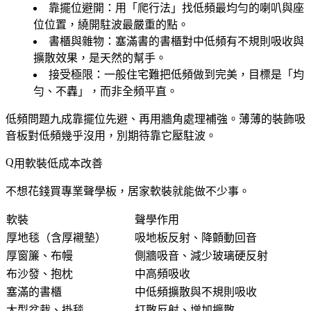
靠擺位避開
：用「爬行法」找低頻最均勻的喇叭與座
位位置，繞開駐波最嚴重的點。
書櫃與雜物
：塞滿書的書櫃對中低頻有不規則吸收與
擴散效果，是天然的幫手。
接受極限
：一般住宅難把低頻做到完美，目標是「均
勻、不轟」，而非全頻平直。
低頻問題九成靠擺位先避、再用牆角處理補強。薄薄的裝飾吸
音板對低頻幾乎沒用，別期待靠它壓駐波。
用軟裝低成本改善
不想花錢買專業聲學板，居家軟裝就能做不少事。
軟裝
聲學作用
厚地毯（含厚襯墊）
吸地板反射、降顫動回音
厚窗簾、布幔
側牆吸音、減少玻璃硬反射
布沙發、抱枕
中高頻吸收
塞滿的書櫃
中低頻擴散與不規則吸收
大型盆栽、掛毯
打散反射、增加擴散