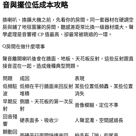
音與擺位低成本攻略
換喇叭、換擴大機之前，先看你的房間。同一套器材在硬調空
房與鋪了地毯窗簾的房間，聽感差距常比換一級器材還大。聲
學處理是音響裡 CP 值最高、卻最常被跳過的一環。
房間在做什麼壞事
聲音離開喇叭後會在牆面、地板、天花板反射，這些反射跟直
接音混在一起，造成幾種典型問題。
問題
成因
表現
低頻駐
低頻在平行牆面來回反射
某些位置低頻轟、某些位置
波
堆積
消失
早期反
側牆、天花板的第一次反
音像模糊、定位不準
射
射
回音殘
硬表面多、吸收少
人聲混濁、空間感過長
響
顫動回
兩硬平行面間快速來回
拍手有「嗡」的尾音