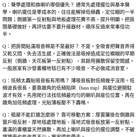
Q：聲學處理和換喇叭哪個優先？
通常先處理擺位與基本聲
學。喇叭擺位是零成本的，往往能解掉低頻轟、定位糊的一半
問題；側牆第一反射點與地板處理花費不高、提升明顯。把房
間基礎做好，再評估要不要升級器材，順序反過來常事倍功
半。
Q：把房間貼滿吸音棉是不是最好？
不是。全吸會把聲音弄得
又乾又悶、失去活生感。正確做法是吸掉造成定位模糊的早期
反射（側牆、天花板第一反射點），其餘用擴散保留空間感。
一般居家有沙發書櫃地毯已有不少吸音，不必做成消音室。
Q：低頻太轟貼吸音板有用嗎？
薄吸音板對低頻幾乎沒用。低
頻波長很長，要靠牆角的低頻陷阱（bass trap）與擺位避開駐
波才有效。先用爬行法找低頻最均勻的喇叭與座位位置，再在
牆角加低頻處理，光貼薄板壓不下轟鳴。
Q：租屋不能釘牆怎麼辦？
靠可移動方案：厚窗簾掛在側牆與
窗戶吸反射、厚地毯處理地板、落地式吸音板放第一反射點、
塞滿的書櫃當天然擴散，再加上喇叭與座位的擺位調整。不破
壞牆面也能改善不少，搬家還能帶走。