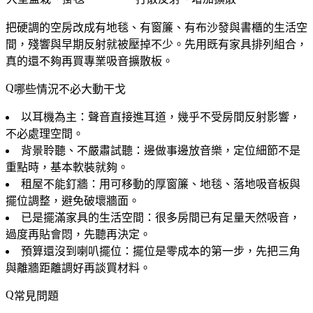
把硬調的空房改成有地毯、有窗簾、有布沙發與書櫃的生活空
間，殘響與早期反射就被壓掉不少。先用既有家具排列組合，
真的還不夠再買專業吸音擴散板。
哪些情況不必大動干戈
以耳機為主
：聲音直接進耳道，幾乎不受房間反射影響，
不必處理空間。
背景聆聽、不嚴肅試聽
：邊做事邊放音樂，定位細節不是
重點時，基本軟裝就夠。
租屋不能釘牆
：用可移動的厚窗簾、地毯、落地吸音板與
擺位調整，避免破壞牆面。
已是擺滿家具的生活空間
：很多房間已有足量天然吸音，
過度再貼會悶，先聽再決定。
預算還沒到喇叭擺位
：擺位是零成本的第一步，先把三角
與離牆距離調好再談買材料。
常見問題