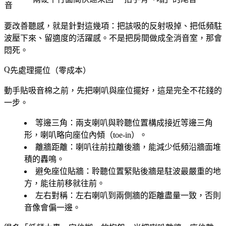
音
要改善聽感，就是針對這幾項：把該吸的反射吸掉、把低頻駐
波壓下來、留適度的活躍感。不是把房間做成全消音室，那會
悶死。
先處理擺位（零成本）
動手貼吸音棉之前，先把喇叭與座位擺好，這是完全不花錢的
一步。
等邊三角
：兩支喇叭與聆聽位置構成接近等邊三角
形，喇叭略向座位內傾（toe-in）。
離牆距離
：喇叭往前拉離後牆，能減少低頻沿牆面堆
積的轟鳴。
避免座位貼牆
：聆聽位置緊貼後牆是駐波最嚴重的地
方，能往前移就往前。
左右對稱
：左右喇叭到兩側牆的距離盡量一致，否則
音像會偏一邊。