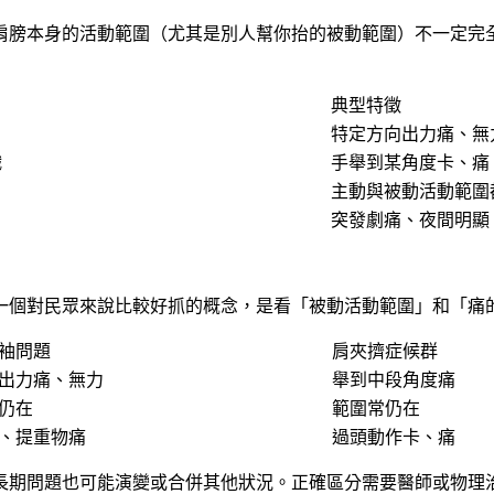
肩膀本身的活動範圍（尤其是別人幫你抬的被動範圍）不一定完
典型特徵
特定方向出力痛、無
織
手舉到某角度卡、痛
主動與被動活動範圍
突發劇痛、夜間明顯
一個對民眾來說比較好抓的概念，是看「被動活動範圍」和「痛
袖問題
肩夾擠症候群
出力痛、無力
舉到中段角度痛
仍在
範圍常仍在
、提重物痛
過頭動作卡、痛
期問題也可能演變或合併其他狀況。正確區分需要醫師或物理治