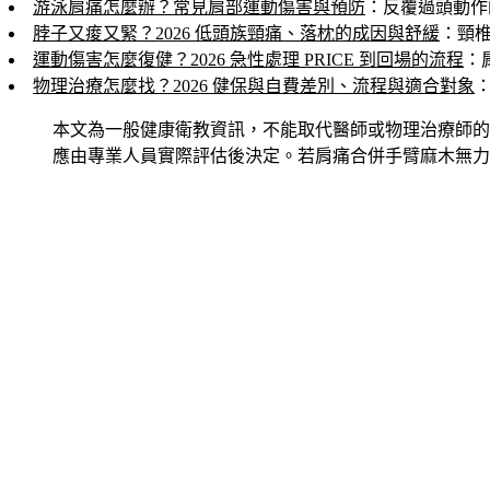
游泳肩痛怎麼辦？常見肩部運動傷害與預防
：反覆過頭動作
脖子又痠又緊？2026 低頭族頸痛、落枕的成因與舒緩
：頸
運動傷害怎麼復健？2026 急性處理 PRICE 到回場的流程
：
物理治療怎麼找？2026 健保與自費差別、流程與適合對象
本文為一般健康衛教資訊，不能取代醫師或物理治療師的
應由專業人員實際評估後決定。若肩痛合併手臂麻木無力