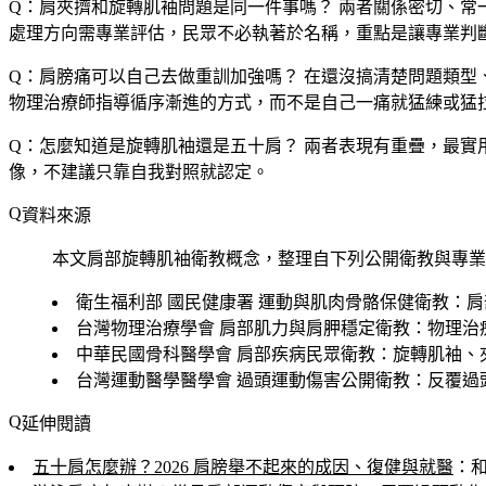
Q：肩夾擠和旋轉肌袖問題是同一件事嗎？
兩者關係密切、常
處理方向需專業評估，民眾不必執著於名稱，重點是讓專業判
Q：肩膀痛可以自己去做重訓加強嗎？
在還沒搞清楚問題類型
物理治療師指導循序漸進的方式，而不是自己一痛就猛練或猛
Q：怎麼知道是旋轉肌袖還是五十肩？
兩者表現有重疊，最實
像，不建議只靠自我對照就認定。
資料來源
本文肩部旋轉肌袖衛教概念，整理自下列公開衛教與專業
衛生福利部 國民健康署 運動與肌肉骨骼保健衛教
：肩
台灣物理治療學會 肩部肌力與肩胛穩定衛教
：物理治
中華民國骨科醫學會 肩部疾病民眾衛教
：旋轉肌袖、
台灣運動醫學醫學會 過頭運動傷害公開衛教
：反覆過
延伸閱讀
五十肩怎麼辦？2026 肩膀舉不起來的成因、復健與就醫
：