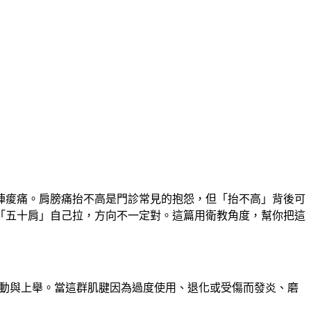
陣痠痛。肩膀痛抬不高是門診常見的抱怨，但「抬不高」背後可
「五十肩」自己拉，方向不一定對。這篇用衛教角度，幫你把這
方向轉動與上舉。當這群肌腱因為過度使用、退化或受傷而發炎、磨