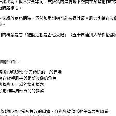
一起出現，但不完全等同。夾擠講的是肩峰下空間在某些動作中
斷問題核心。
、又處於疼痛期時，貿然加重訓練可能適得其反。肌力訓練在復
拉。
用的概念是看「被動活動是否也受限」（五十肩連別人幫你抬都
團體資訊。
部活動與運動傷害預防的一般建議
療在旋轉肌袖與肩部復健的角色
夾擠與五十肩的鑑別概念
頭動作與肩部負荷的提醒
和旋轉肌袖最常被搞混的肩痛，分期與被動活動差異要對照看。