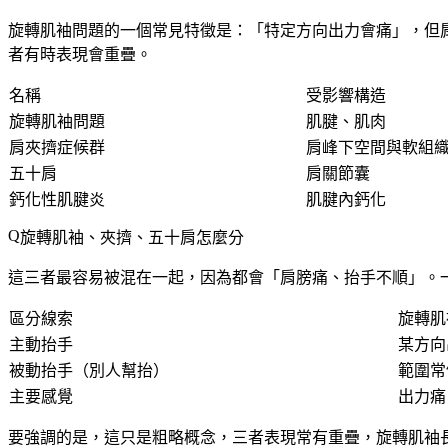
旋轉肌袖問題的一個常見特徵是：「特定方向出力會痛」，但
者有時表現會重疊。
名稱
受影響構造
旋轉肌袖問題
肌腱、肌肉
肩夾擠症候群
肩峰下空間與軟組
五十肩
肩關節囊
鈣化性肌腱炎
肌腱內鈣化
旋轉肌袖、夾擠、五十肩怎麼分
這三者最容易被混在一起，因為都會「肩膀痛、抬手不順」。
區分線索
旋轉肌
主動抬手
某方向
被動抬手（別人幫抬）
範圍常
主要感覺
出力痛
要強調的是，這只是粗略概念，三者表現常有重疊，旋轉肌袖長