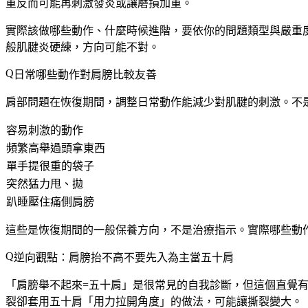
重反而可能再刺激發炎或讓磨損加重。
實際該做哪些動作、什麼時候進階，要依你的問題類型與嚴重
般肌腱炎硬練，方向可能不對。
日常哪些動作對肩膀比較友善
肩部問題在恢復期間，調整日常動作能減少對肌腱的刺激。不
容易刺激的動作
頻繁高舉過頭拿東西
單手提很重的袋子
突然猛力甩、拋
趴睡壓住痛側肩膀
這些是恢復期間的一般保養方向，不是治療指示。實際哪些動
逆向觀點：肩膀抬不高不要先入為主當五十肩
「肩膀舉不起來=五十肩」是很常見的自我診斷，但這個直覺
裂卻套用五十肩「用力拉開角度」的做法，可能讓撕裂變大。