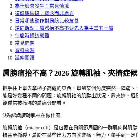
為什麼會發生：常見情境
復健與恢復：概念而非處方
日常哪些動作對肩膀比較友善
逆向觀點：肩膀抬不高不要先入為主當五十肩
什麼時候該就醫
常見問題
資料來源
延伸閱讀
肩膀痛抬不高？2026 旋轉肌袖、夾擠症
把手往上舉去拿櫃子高處的東西，舉到某個角度突然一陣痛、
能是好幾種不同的問題：旋轉肌袖的肌腱出狀況、肩夾擠、還
幾種常被搞混的肩痛分開看。
先認識旋轉肌袖在做什麼
旋轉肌袖（rotator cuff）是包覆在肩關節周圍的一群
損甚至撕裂，肩膀在某些出力方向就會痛、無力，舉手到一定