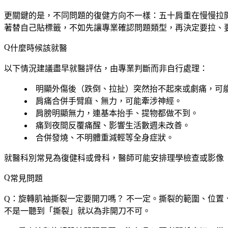
更關鍵的是，不同問題的復健方向不一樣：五十肩重在慢慢拉
著替自己貼標籤，不如先讓專業確認問題類型，再決定要拉、
什麼時候該就醫
以下情況建議盡早就醫評估，由專業判斷而非自行處理：
明顯外傷後
（跌倒、拉扯）突然抬不起來或劇痛，可
肩痛合併
手臂麻、無力
，可能牽涉神經。
肩膀
明顯無力
，連基本抬手、提物都做不到。
痛到
夜間反覆痛醒
、影響生活數週未改善。
合併
發燒、不明體重減輕
等全身症狀。
就醫科別常見為復健科或骨科，醫師可能安排理學檢查或影像（
常見問題
Q：旋轉肌袖撕裂一定要開刀嗎？
不一定。撕裂的範圍、位置
不是一聽到「撕裂」就以為非開刀不可。