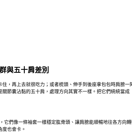
候群與五十肩差別
卡住，再上去就很吃力；或者梳頭、伸手到後座拿包包時肩膀一
是關節囊沾黏的五十肩，處理方向其實不一樣。把它們統統當成
肌肉與肌腱，它們像一條袖套一樣穩定肱骨頭、讓肩膀能順暢地往各
角度也會卡。