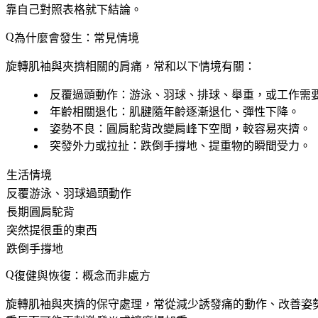
靠自己對照表格就下結論。
為什麼會發生：常見情境
旋轉肌袖與夾擠相關的肩痛，常和以下情境有關：
反覆過頭動作
：游泳、羽球、排球、舉重，或工作需
年齡相關退化
：肌腱隨年齡逐漸退化、彈性下降。
姿勢不良
：圓肩駝背改變肩峰下空間，較容易夾擠。
突發外力或拉扯
：跌倒手撐地、提重物的瞬間受力。
生活情境
反覆游泳、羽球過頭動作
長期圓肩駝背
突然提很重的東西
跌倒手撐地
復健與恢復：概念而非處方
旋轉肌袖與夾擠的保守處理，常從減少誘發痛的動作、改善姿