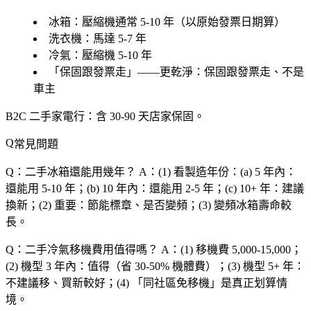
冰箱
：壓縮機通常 5-10 年（以原始發票日期算）
洗衣機
：馬達 5-7 年
冷氣
：壓縮機 5-10 年
「保固跟發票走」——更乾淨：保固跟發票走、不是
車主
B2C 二手家電行
：含 30-90 天店家保固。
常見問題
Q：二手冰箱還能用幾年？
A：(1) 看製造年份：(a) 5 年內：
還能用 5-10 年；(b) 10 年內：還能用 2-5 年；(c) 10+ 年：建議
換新；(2) 重要：節能標章、是否變頻；(3) 變頻冰箱壽命較
長。
Q：二手冷氣移機費用值得嗎？
A：(1) 移機費 5,000-15,000；
(2) 機型 3 年內：值得（省 30-50% 機體費）；(3) 機型 5+ 年：
不建議移、買新較好；(4) 「同社區免移機」是真正划算情
境。