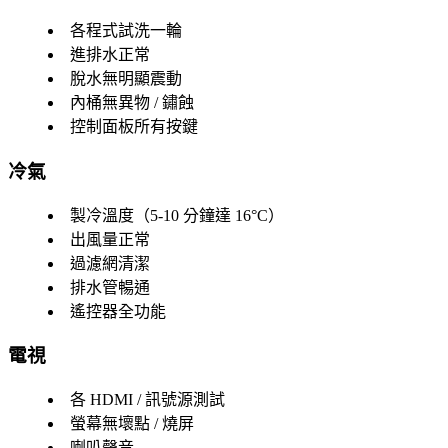
各程式試洗一輪
進排水正常
脫水無明顯震動
內桶無異物 / 鏽蝕
控制面板所有按鍵
冷氣
製冷溫度（5-10 分鐘達 16°C）
出風量正常
過濾網清潔
排水管暢通
遙控器全功能
電視
各 HDMI / 訊號源測試
螢幕無壞點 / 燒屏
喇叭聲音