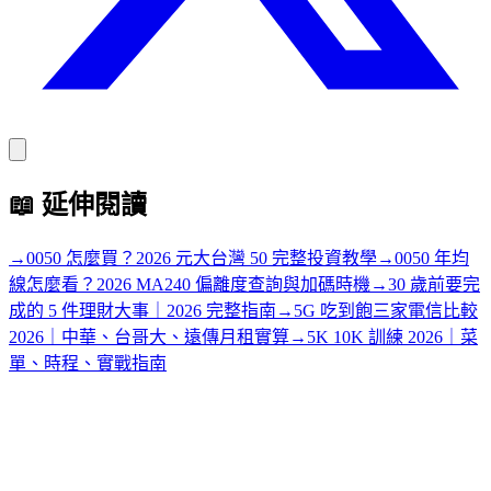
📖
延伸閱讀
→
0050 怎麼買？2026 元大台灣 50 完整投資教學
→
0050 年均
線怎麼看？2026 MA240 偏離度查詢與加碼時機
→
30 歲前要完
成的 5 件理財大事｜2026 完整指南
→
5G 吃到飽三家電信比較
2026｜中華、台哥大、遠傳月租實算
→
5K 10K 訓練 2026｜菜
單、時程、實戰指南