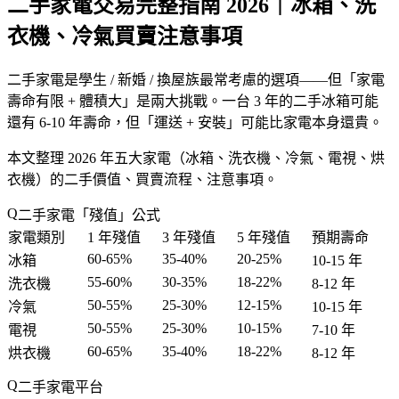
二手家電交易完整指南 2026｜冰箱、洗
衣機、冷氣買賣注意事項
二手家電是學生 / 新婚 / 換屋族最常考慮的選項——但「家電
壽命有限 + 體積大」是兩大挑戰。一台 3 年的二手冰箱可能
還有 6-10 年壽命，但「運送 + 安裝」可能比家電本身還貴。
本文整理 2026 年五大家電（冰箱、洗衣機、冷氣、電視、烘
衣機）的二手價值、買賣流程、注意事項。
二手家電「殘值」公式
家電類別
1 年殘值
3 年殘值
5 年殘值
預期壽命
60-65%
35-40%
20-25%
冰箱
10-15 年
55-60%
30-35%
18-22%
洗衣機
8-12 年
50-55%
25-30%
12-15%
冷氣
10-15 年
50-55%
25-30%
10-15%
電視
7-10 年
60-65%
35-40%
18-22%
烘衣機
8-12 年
二手家電平台