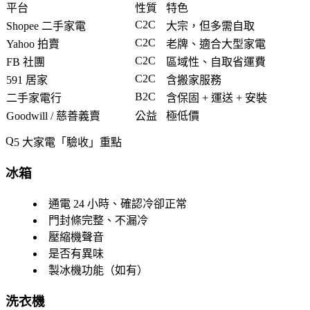
平台
性質
特色
C2C
Shopee 二手家電
大宗，但多需自取
C2C
Yahoo 拍賣
老牌、適合大型家電
C2C
FB 社團
區域性、自取省運費
C2C
591 居家
含搬家服務
B2C
二手家電行
含保固 + 運送 + 安裝
Goodwill / 慈善義賣
公益
極低價
5 大家電「驗收」重點
冰箱
通電 24 小時、確認冷卻正常
門封條完整、不漏冷
壓縮機聲音
是否有異味
製冰機功能（如有）
洗衣機