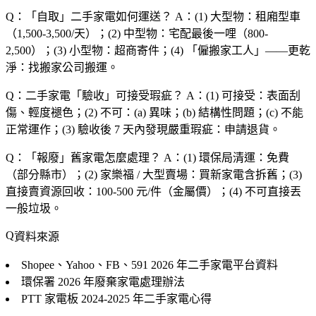
Q：「自取」二手家電如何運送？
A：(1) 大型物：租廂型車
（1,500-3,500/天）；(2) 中型物：宅配最後一哩（800-
2,500）；(3) 小型物：超商寄件；(4) 「僱搬家工人」——更乾
淨：找搬家公司搬運。
Q：二手家電「驗收」可接受瑕疵？
A：(1) 可接受：表面刮
傷、輕度褪色；(2) 不可：(a) 異味；(b) 結構性問題；(c) 不能
正常運作；(3) 驗收後 7 天內發現嚴重瑕疵：申請退貨。
Q：「報廢」舊家電怎麼處理？
A：(1) 環保局清運：免費
（部分縣市）；(2) 家樂福 / 大型賣場：買新家電含拆舊；(3)
直接賣資源回收：100-500 元/件（金屬價）；(4) 不可直接丟
一般垃圾。
資料來源
Shopee、Yahoo、FB、591
2026 年二手家電平台資料
環保署
2026 年廢棄家電處理辦法
PTT 家電板
2024-2025 年二手家電心得