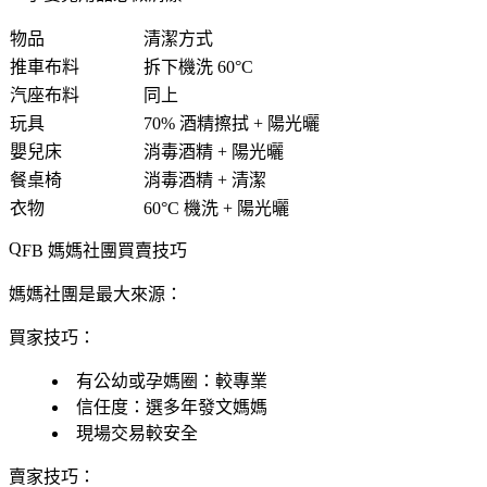
物品
清潔方式
推車布料
拆下機洗 60°C
汽座布料
同上
玩具
70% 酒精擦拭 + 陽光曬
嬰兒床
消毒酒精 + 陽光曬
餐桌椅
消毒酒精 + 清潔
衣物
60°C 機洗 + 陽光曬
FB 媽媽社團買賣技巧
媽媽社團是最大來源：
買家技巧
：
有公幼或孕媽圈：較專業
信任度：選多年發文媽媽
現場交易較安全
賣家技巧
：