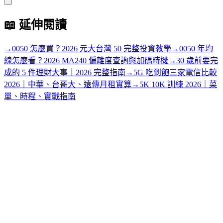
📖
延伸閱讀
→
0050 怎麼買？2026 元大台灣 50 完整投資教學
→
0050 年均
線怎麼看？2026 MA240 偏離度查詢與加碼時機
→
30 歲前要完
成的 5 件理財大事｜2026 完整指南
→
5G 吃到飽三家電信比較
2026｜中華、台哥大、遠傳月租實算
→
5K 10K 訓練 2026｜菜
單、時程、實戰指南