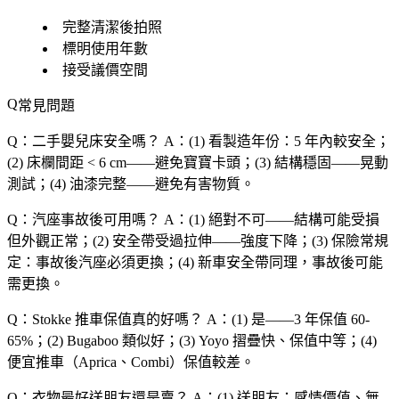
完整清潔後拍照
標明使用年數
接受議價空間
常見問題
Q：二手嬰兒床安全嗎？
A：(1) 看製造年份：5 年內較安全；
(2) 床欄間距 < 6 cm——避免寶寶卡頭；(3) 結構穩固——晃動
測試；(4) 油漆完整——避免有害物質。
Q：汽座事故後可用嗎？
A：(1) 絕對不可——結構可能受損
但外觀正常；(2) 安全帶受過拉伸——強度下降；(3) 保險常規
定：事故後汽座必須更換；(4) 新車安全帶同理，事故後可能
需更換。
Q：Stokke 推車保值真的好嗎？
A：(1) 是——3 年保值 60-
65%；(2) Bugaboo 類似好；(3) Yoyo 摺疊快、保值中等；(4)
便宜推車（Aprica、Combi）保值較差。
Q：衣物最好送朋友還是賣？
A：(1) 送朋友：感情價值、無