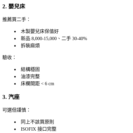
2. 嬰兒床
推薦買二手
：
木製嬰兒床保值好
新品 8,000-15,000、二手 30-40%
拆裝麻煩
驗收
：
結構穩固
油漆完整
床欄間距 < 6 cm
3. 汽座
可選但謹慎
：
同上不該買原則
ISOFIX 接口完整