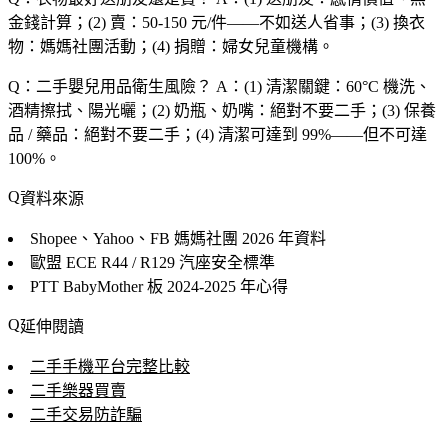
金錢計算；(2) 賣：50-150 元/件——不如送人省事；(3) 換衣
物：媽媽社團活動；(4) 捐贈：婦女兒童機構。
Q：二手嬰兒用品衛生風險？
A：(1) 清潔關鍵：60°C 機洗、
酒精擦拭、陽光曬；(2) 奶瓶、奶嘴：絕對不要二手；(3) 保養
品 / 藥品：絕對不要二手；(4) 清潔可達到 99%——但不可達
100%。
資料來源
Shopee、Yahoo、FB 媽媽社團
2026 年資料
歐盟 ECE R44 / R129
汽座安全標準
PTT BabyMother 板
2024-2025 年心得
延伸閱讀
二手手機平台完整比較
二手樂器買賣
二手交易防詐騙