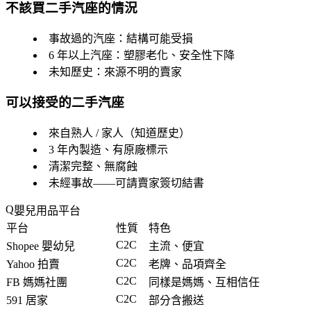
不該買二手汽座的情況
事故過的汽座：結構可能受損
6 年以上汽座：塑膠老化、安全性下降
未知歷史：來源不明的賣家
可以接受的二手汽座
來自熟人 / 家人（知道歷史）
3 年內製造、有原廠標示
清潔完整、無腐蝕
未經事故——可請賣家簽切結書
嬰兒用品平台
平台
性質
特色
C2C
Shopee 嬰幼兒
主流、便宜
C2C
Yahoo 拍賣
老牌、品項齊全
C2C
FB 媽媽社團
同樣是媽媽、互相信任
C2C
591 居家
部分含搬送