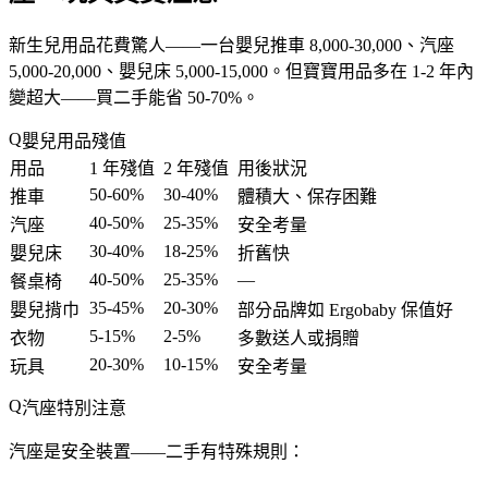
新生兒用品花費驚人——一台嬰兒推車 8,000-30,000、汽座
5,000-20,000、嬰兒床 5,000-15,000。但寶寶用品多在 1-2 年內
變超大——買二手能省 50-70%。
嬰兒用品殘值
用品
1 年殘值
2 年殘值
用後狀況
50-60%
30-40%
推車
體積大、保存困難
40-50%
25-35%
汽座
安全考量
30-40%
18-25%
嬰兒床
折舊快
40-50%
25-35%
—
餐桌椅
35-45%
20-30%
嬰兒揹巾
部分品牌如 Ergobaby 保值好
5-15%
2-5%
衣物
多數送人或捐贈
20-30%
10-15%
玩具
安全考量
汽座特別注意
汽座是
安全裝置
——二手有特殊規則：