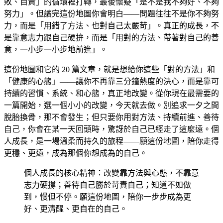
敗、自責」的循環裡打轉，最後懷疑「是不是我不夠好、不夠
努力」。但讀完這份地圖你會明白——問題往往不是你不夠努
力，而是「用錯了方法、也對自己太嚴苛」。真正的成長，不
是靠意志力跟自己硬拚，而是「用對的方法、帶著對自己的善
意，一小步一小步地前進」。
這份地圖和它的 20 篇文章，就是想給你這些「對的方法」和
「健康的心態」——讓你不再靠三分鐘熱度的決心，而是靠可
持續的習慣、系統、和心態，真正地改變。從你現在最需要的
一篇開始，選一個小小的改變，今天就去做。別追求一夕之間
脫胎換骨，那不會發生；但只要你用對方法、持續前進、善待
自己，你會在某一天回頭時，驚訝於自己已經走了這麼遠。個
人成長，是一場溫柔而持久的旅程——願這份地圖，陪你走得
更穩、更遠，成為那個你想成為的自己。
個人成長的核心精神：改變靠方法與心態，不靠意
志力硬撐；善待自己勝於苛責自己；知道不如做
到，慢但不停。願這份地圖，陪你一步步成為更
好、更清醒、更自在的自己。