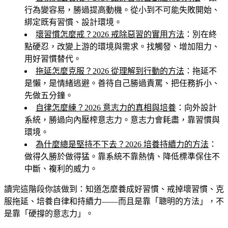
行為變容易，勝過提高動機。從小到不可能失敗開始、
綁定既有習慣、設計環境。
壞習慣怎麼戒？2026 戒除惡習的實用方法
：別在終
點硬忍，改變上游的環境與需求。找觸發、增加阻力、
用好習慣替代。
拖延怎麼克服？2026 從理解到行動的方法
：拖延不
是懶，是情緒逃避。善待自己勝過責罵、把任務拆小、
先做五分鐘。
自律怎麼練？2026 意志力的真相與培養
：向外設計
系統，勝過向內壓榨意志力。意志力會耗盡，靠習慣與
環境。
為什麼總是堅持不下去？2026 培養持續力的方法
：
做得久勝於做得猛。靠系統不靠熱情、降低標準保住不
中斷、複利的威力。
讀完這階段你該做到
：知道怎麼養成好習慣、戒掉壞習慣、克
服拖延、培養自律和持續力——而且是靠「聰明的方法」，不
是靠「硬撐的意志力」。