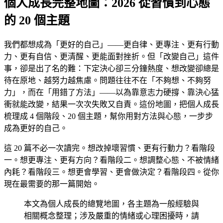
個人成長完整地圖：2026 從習慣到心態
的 20 個主題
我們都想成為「更好的自己」——更自律、更專注、更有行動
力、更有自信、更清醒、更能面對挫折。但「改變自己」這件
事，卻是出了名的難：下定決心卻三分鐘熱度、想改變卻總是
待在原地、越努力越焦慮。問題往往不在「不夠想、不夠努
力」，而在「用錯了方法」——以為靠意志力硬撐、靠決心猛
衝就能改變，結果一次次失敗又自責。這份地圖，把個人成長
梳理成 4 個階段、20 個主題，幫你用對方法與心態，一步步
成為更好的自己。
這 20 篇不必一次讀完。想改掉壞習慣、更有行動力？看階段
一。想更專注、更有方向？看階段二。想調整心態、不被情緒
內耗？看階段三。想更會學習、更會做決定？看階段四。從你
現在最需要的那一篇開始。
本文為個人成長的總覽地圖，各主題為一般經驗與
相關概念整理；涉及嚴重的情緒或心理困擾時，請