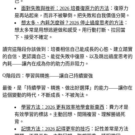
己。
面對失敗與挫折：2026 培養復原力的方法
：復原力
是再站起來，而非不被擊倒。把失敗和自我價值分開。
想太多、內耗怎麼辦？2026 停止過度思考的方法
：
想太多常是用想逃避做和感受。用行動打斷、拉回當
下、接受不確定。
讀完這階段你該做到
：培養相信自己能成長的心態、建立踏實
的自信、更認識自己、能從失敗中復原、以及跳出過度思考的
內耗——讓內在成為你的助力而非阻力。
階段四：學習與精進——讓自己持續變強
最後，是「持續學習、精進、做出好選擇」的能力——讓你在
這個變動的時代，不斷成長、不被淘汰。
學習方法：2026 更有效率地學會新東西
：費力才是
有效學習的標誌。主動回想、間隔複習、理解勝過死
背。
記憶方法：2026 記得更牢的技巧
：記性差常是方法