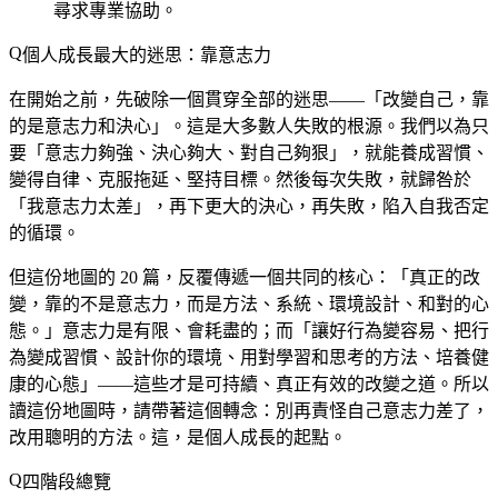
尋求專業協助。
個人成長最大的迷思：靠意志力
在開始之前，先破除一個貫穿全部的迷思——「改變自己，靠
的是意志力和決心」。這是大多數人失敗的根源。我們以為只
要「意志力夠強、決心夠大、對自己夠狠」，就能養成習慣、
變得自律、克服拖延、堅持目標。然後每次失敗，就歸咎於
「我意志力太差」，再下更大的決心，再失敗，陷入自我否定
的循環。
但這份地圖的 20 篇，反覆傳遞一個共同的核心：「真正的改
變，靠的不是意志力，而是方法、系統、環境設計、和對的心
態。」意志力是有限、會耗盡的；而「讓好行為變容易、把行
為變成習慣、設計你的環境、用對學習和思考的方法、培養健
康的心態」——這些才是可持續、真正有效的改變之道。所以
讀這份地圖時，請帶著這個轉念：別再責怪自己意志力差了，
改用聰明的方法。這，是個人成長的起點。
四階段總覽