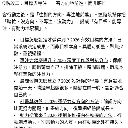
階段二：目標與專注——有方向地前進，而非瞎忙
會行動之後，是「往對的方向、專注地前進」。這階段幫你把
「瞎忙、沒方向、不專注、沒動力」，變成「有目標、能專
注、有動力地累積」。
目標怎麼設定才做得到？2026 有效目標的方法
：日
常系統決定成果，而非目標本身。具體可衡量、聚焦少
數、重視過程。
專注力怎麼提升？2026 深度工作與對抗分心
：保護
注意力，勝過苛責自己。排除干擾、時間區塊、環境本
就在奪你的注意力。
晨間習慣怎麼建立？2026 設計你的早晨
：有意識地
開始一天，勝過早起做很多。關鍵在前一晚、設計適合
自己的。
計畫與復盤：2026 讓努力有方向的方法
：確認方向
比更努力關鍵。計畫給方向、復盤把經驗變成長。
動力從哪來？2026 找到並維持內在動機的方法
：行
動創造動力，別當動力的人質。內在動機比外在持久、