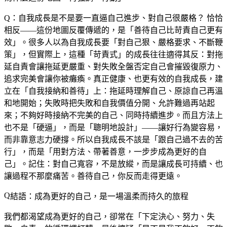
Q：自我成長是不是要一直逼自己進步、對自己很嚴格？
恰恰
相反——這份地圖反覆傳遞的，是「善待自己比苛責自己更有
效」。很多人以為自我成長要「對自己狠、嚴格要求、不斷鞭
策」，但實際上，這種「苛責式」的成長往往適得其反：對拖
延自責會讓拖延更嚴重、對失敗全盤否定自己會摧毀復原力、
追求完美會讓你被癱瘓。真正健康、也更有效的自我成長，建
立在「自我接納和善待」上：拖延時理解自己、原諒自己再溫
和地開始；失敗時把失敗和自我價值分開、允許難過再站起
來；不夠好時接納不完美的自己、同時持續進步。而且方法上
也不是「硬逼」，而是「聰明地設計」——讓好行為變容易，
而非靠意志力硬撐。所以自我成長不該是「跟自己過不去的苦
行」，而是「用對方法、帶著善意，一步步成為更好的自
己」。記住：對自己寬容，不是放縱，而是讓成長可持續、也
讓過程不那麼痛苦。善待自己，你反而走得更遠。
結語：成為更好的自己，是一場溫柔而持久的旅程
我們都渴望成為更好的自己，卻常在「下定決心、努力、失