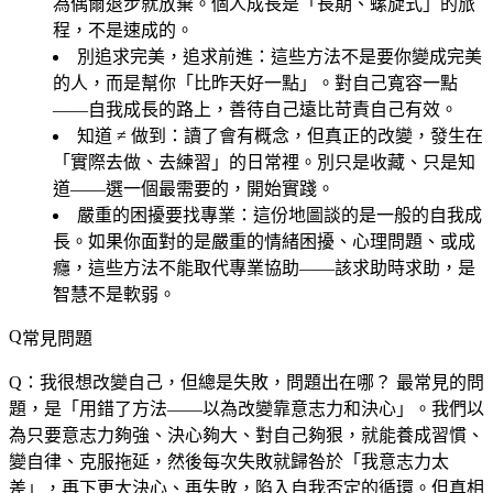
為偶爾退步就放棄。個人成長是「長期、螺旋式」的旅
程，不是速成的。
別追求完美，追求前進
：這些方法不是要你變成完美
的人，而是幫你「比昨天好一點」。對自己寬容一點
——自我成長的路上，善待自己遠比苛責自己有效。
知道 ≠ 做到
：讀了會有概念，但真正的改變，發生在
「實際去做、去練習」的日常裡。別只是收藏、只是知
道——選一個最需要的，開始實踐。
嚴重的困擾要找專業
：這份地圖談的是一般的自我成
長。如果你面對的是嚴重的情緒困擾、心理問題、或成
癮，這些方法不能取代專業協助——該求助時求助，是
智慧不是軟弱。
常見問題
Q：我很想改變自己，但總是失敗，問題出在哪？
最常見的問
題，是「用錯了方法——以為改變靠意志力和決心」。我們以
為只要意志力夠強、決心夠大、對自己夠狠，就能養成習慣、
變自律、克服拖延，然後每次失敗就歸咎於「我意志力太
差」，再下更大決心、再失敗，陷入自我否定的循環。但真相