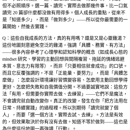
但不必照順序。選一篇、讀完、實際去做那幾件事，比一口氣
讀完 20 篇卻什麼都沒做有用得多。個人成長的重點，從來不
是「知道多少」，而是「做到多少」——所以從你最需要的一
篇開始，然後去實踐。
Q：這些自我成長的方法，真的有用嗎？還是又是心靈雞湯？
這份地圖刻意避免空泛的雞湯，強調「具體、務實、有方法」
——很多內容參考了心理學和認知科學的概念（如成長心態的
mindset 研究、學習的主動回想與間隔複習、拖延的情緒逃避
本質、意志力有限等），而非「只要相信就會成功」的口號。
而且它反覆強調的，不是「正能量、要努力」，而是「具體怎
麼做」：怎麼設計環境讓好習慣變容易、怎麼用主動回想學得
更好、怎麼把失敗和自我價值分開。不過要誠實地說：這些方
法「有用，但需要你實際去做、去練習」——它們不是魔法，
不會讀完就自動改變你。真正的改變，發生在你「把方法用在
日常、持續實踐」的過程裡。所以別期待「讀完就變了個
人」，而要「選一個方法，實際去試、去練」。方法是有效
的，但效果取決於你有沒有去做。知道不等於做到——這也是
為什麼這份地圖一再強調「行動」。