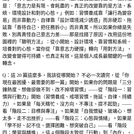
是：「意志力是有限、會耗盡的，真正的改變靠的是方法、系
統、環境設計和對的心態。」例如：習慣養成靠「讓行為變容
易」而非靠動力、自律靠「設計環境減少誘惑」而非硬忍、拖
延靠「善待自己、把任務拆小」而非責罵。所以如果你總是失
敗，別再責怪自己意志力差——那是找錯了原因。改用這份地
圖裡的「聰明方法」：從小開始、設計環境、靠習慣和系統、
培養對的心態。當你從「靠意志力硬撐」轉向「用對方法」，
改變會變得可持續、也真正有效。這是個人成長最關鍵的一個
轉念。
Q：這 20 篇這麼多，我該從哪開始？
不必一次讀完，從「你
現在最困擾、最需要的那一篇」開始。如果你的問題是「三分
鐘熱度、想做卻做不到、改不掉壞習慣」——從「階段一：習
慣與行動力」開始（習慣養成、戒壞習慣、拖延、自律、持續
力）。如果是「每天瞎忙、沒方向、不專注、提不起勁」——
看「階段二：目標與專注」。如果是「自我懷疑、玻璃心、想
太多、走不出挫折」——看「階段三：心態與情緒」。如果是
「學不好、記不住、選擇困難、想突破自己」——看「階段
四：學習與精進」。這 4 個階段大致從「行動」到「內在」，