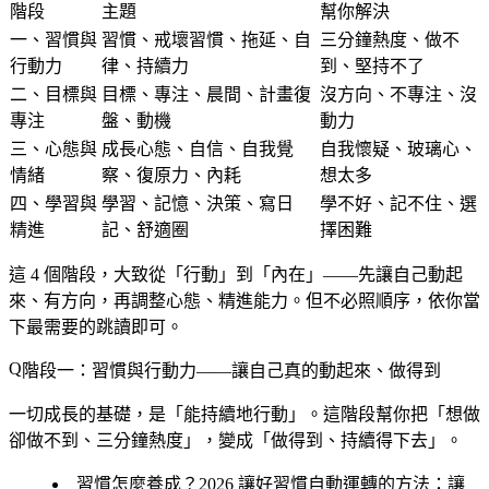
階段
主題
幫你解決
一、習慣與
習慣、戒壞習慣、拖延、自
三分鐘熱度、做不
行動力
律、持續力
到、堅持不了
二、目標與
目標、專注、晨間、計畫復
沒方向、不專注、沒
專注
盤、動機
動力
三、心態與
成長心態、自信、自我覺
自我懷疑、玻璃心、
情緒
察、復原力、內耗
想太多
四、學習與
學習、記憶、決策、寫日
學不好、記不住、選
精進
記、舒適圈
擇困難
這 4 個階段，大致從「行動」到「內在」——先讓自己動起
來、有方向，再調整心態、精進能力。但不必照順序，依你當
下最需要的跳讀即可。
階段一：習慣與行動力——讓自己真的動起來、做得到
一切成長的基礎，是「能持續地行動」。這階段幫你把「想做
卻做不到、三分鐘熱度」，變成「做得到、持續得下去」。
習慣怎麼養成？2026 讓好習慣自動運轉的方法
：讓