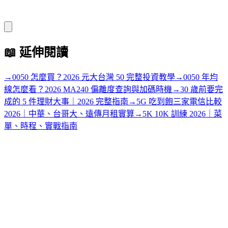
📖
延伸閱讀
→
0050 怎麼買？2026 元大台灣 50 完整投資教學
→
0050 年均
線怎麼看？2026 MA240 偏離度查詢與加碼時機
→
30 歲前要完
成的 5 件理財大事｜2026 完整指南
→
5G 吃到飽三家電信比較
2026｜中華、台哥大、遠傳月租實算
→
5K 10K 訓練 2026｜菜
單、時程、實戰指南