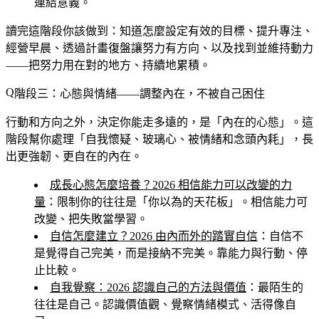
連結意義。
讀完這階段你該做到
：知道怎麼設定有效的目標、提升專注、
經營早晨、透過計畫復盤讓努力有方向、以及找到並維持動力
——把努力用在對的地方、持續地累積。
階段三：心態與情緒——調整內在，不被自己困住
行動和方向之外，決定你能走多遠的，是「內在的心態」。這
階段幫你處理「自我懷疑、玻璃心、被情緒和念頭內耗」，長
出更強韌、更自在的內在。
成長心態怎麼培養？2026 相信能力可以改變的力
量
：限制你的往往是「你以為的天花板」。相信能力可
改變、把失敗當學習。
自信怎麼建立？2026 由內而外的踏實自信
：自信不
是覺得自己完美，而是接納不完美。靠能力與行動、停
止比較。
自我覺察：2026 認識自己的方法與價值
：最陌生的
往往是自己。認識價值觀、覺察情緒模式、活得像自