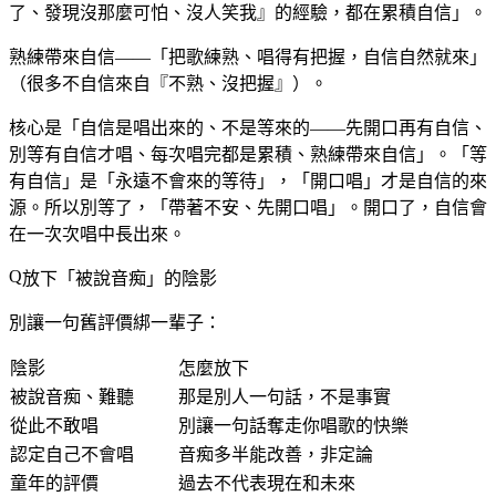
了、發現沒那麼可怕、沒人笑我』的經驗，都在累積自信」。
熟練帶來自信——「把歌練熟、唱得有把握，自信自然就來」
（很多不自信來自『不熟、沒把握』）。
核心是「自信是唱出來的、不是等來的——先開口再有自信、
別等有自信才唱、每次唱完都是累積、熟練帶來自信」。「等
有自信」是「永遠不會來的等待」，「開口唱」才是自信的來
源。所以別等了，「帶著不安、先開口唱」。開口了，自信會
在一次次唱中長出來。
放下「被說音痴」的陰影
別讓一句舊評價綁一輩子：
陰影
怎麼放下
被說音痴、難聽
那是別人一句話，不是事實
從此不敢唱
別讓一句話奪走你唱歌的快樂
認定自己不會唱
音痴多半能改善，非定論
童年的評價
過去不代表現在和未來