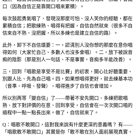
口（因為自信正是靠開口唱來累積）。
每次鼓起勇氣唱了、發現沒那麼可怕、沒人笑你的經驗，都在
累積自信；把歌練熟、唱得有把握，自信自然就來（很多不自
信來自不熟、沒把握，所以多練也是建立自信的路）。
此外，卸下不自信還要：一，認清別人沒你想的那麼在意你唱
得如何（大家忙自己、多數人也沒多會唱）。二，放下被說音
痴的陰影（那是別人一句話、不是事實，音痴多半能改善）。
三，回到「唱歌是享受不是比賽」的初衷，開心比好聽重要、
別跟人比、先為自己唱。四，如果想唱得更好，就去練基本功
（音準、呼吸、發聲），唱得進步了自信也會增加。
所以別再等「變自信」了——帶著不安先開口、多練把歌唱
熟、放下對評價的在意、回到享受，自信會在一次次開口唱的
過程中一點一點長出來。做了，自信就來了。
Q：唱歌不敢開口，這對我來說有什麼更深的意義嗎？
有——
「唱歌敢不敢開口」其實是你「敢不敢在別人面前展現真實、