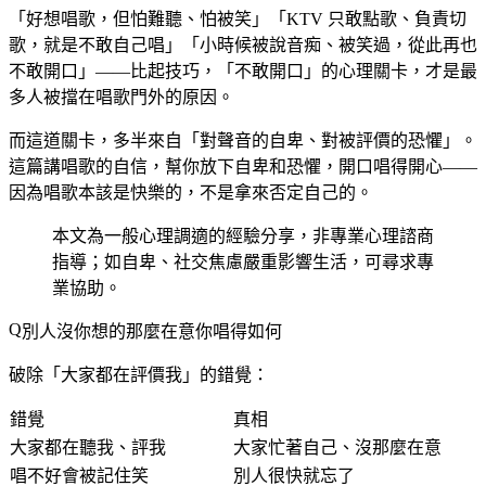
「好想唱歌，但怕難聽、怕被笑」「KTV 只敢點歌、負責切
歌，就是不敢自己唱」「小時候被說音痴、被笑過，從此再也
不敢開口」——比起技巧，「不敢開口」的心理關卡，才是最
多人被擋在唱歌門外的原因。
而這道關卡，多半來自「對聲音的自卑、對被評價的恐懼」。
這篇講唱歌的自信，幫你放下自卑和恐懼，開口唱得開心——
因為唱歌本該是快樂的，不是拿來否定自己的。
本文為一般心理調適的經驗分享，非專業心理諮商
指導；如自卑、社交焦慮嚴重影響生活，可尋求專
業協助。
別人沒你想的那麼在意你唱得如何
破除「大家都在評價我」的錯覺：
錯覺
真相
大家都在聽我、評我
大家忙著自己、沒那麼在意
唱不好會被記住笑
別人很快就忘了