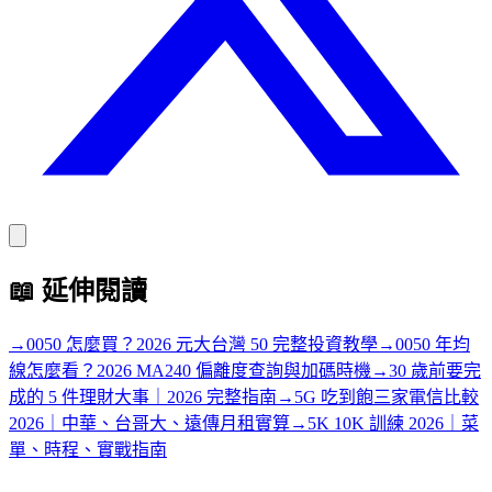
📖
延伸閱讀
→
0050 怎麼買？2026 元大台灣 50 完整投資教學
→
0050 年均
線怎麼看？2026 MA240 偏離度查詢與加碼時機
→
30 歲前要完
成的 5 件理財大事｜2026 完整指南
→
5G 吃到飽三家電信比較
2026｜中華、台哥大、遠傳月租實算
→
5K 10K 訓練 2026｜菜
單、時程、實戰指南