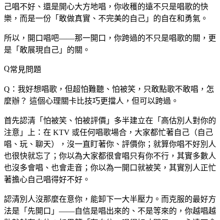
己唱不好、還是開心大方地唱，你收穫的遠不只是唱歌的快
樂，而是一份「敢做真實、不完美的自己」的自在和勇氣。
所以，開口唱吧——那一開口，你跨過的不只是唱歌的關，更
是「敢展現自己」的關。
常見問題
Q：我好想唱歌，但超怕難聽、怕被笑，只敢點歌不敢唱，怎
麼辦？
這個心理關卡比技巧更擋人，但可以跨過。
首先認清「怕被笑、怕被評價」多半建立在「高估別人對你的
注意」上：在 KTV 或任何唱歌場合，大家都忙著自己（自己
唱、玩、聊天），沒一直盯著你、評價你；就算你唱不好別人
也很快就忘了；你以為大家都很會唱只有你不行，其實多數人
也沒多會唱、也會走音；你以為一開口就被笑，其實別人正忙
著擔心自己唱得好不好。
認清別人沒那麼在意你，能卸下一大半壓力。而克服的最好方
法是「先開口」——自信是唱出來的、不是等來的，你越唱越