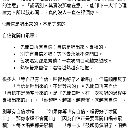
的注意」。「認清別人其實沒那麼在意」，能卸下一大半心理
壓力。所以放心開口，真的沒人一直在評價你。
自信是唱出來的，不是等來的
自信從開口累積：
先開口再有自信
：自信是唱出來、累積的。
別等有自信才唱
：等下去永遠不會開口。
每次唱完都是累積
：一次次開口就越來越敢。
熟練帶來自信
：唱得越熟越有把握。
很多人「等自己有自信、唱得夠好了才敢唱」，但這順序反了
——「自信是唱出來的，不是等來的」。先開口再有自信——
「自信不是憑空等來的，是『先開口唱、在一次次唱的過程中
累積出來的』」，「你越唱、越熟、越習慣，就越有自信」。
別等有自信才唱——「如果你等『有自信、唱得好了才開
口』，那你永遠不會開口」（因為自信正是要靠開口唱來累
積）。每次唱完都是累積——「每一次『鼓起勇氣唱了、唱完