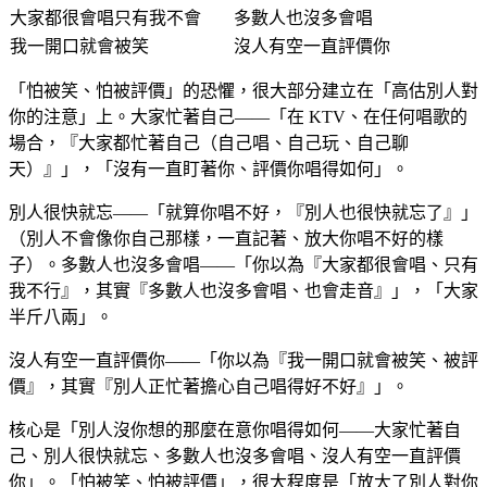
大家都很會唱只有我不會
多數人也沒多會唱
我一開口就會被笑
沒人有空一直評價你
「怕被笑、怕被評價」的恐懼，很大部分建立在「高估別人對
你的注意」上。大家忙著自己——「在 KTV、在任何唱歌的
場合，『大家都忙著自己（自己唱、自己玩、自己聊
天）』」，「沒有一直盯著你、評價你唱得如何」。
別人很快就忘——「就算你唱不好，『別人也很快就忘了』」
（別人不會像你自己那樣，一直記著、放大你唱不好的樣
子）。多數人也沒多會唱——「你以為『大家都很會唱、只有
我不行』，其實『多數人也沒多會唱、也會走音』」，「大家
半斤八兩」。
沒人有空一直評價你——「你以為『我一開口就會被笑、被評
價』，其實『別人正忙著擔心自己唱得好不好』」。
核心是「別人沒你想的那麼在意你唱得如何——大家忙著自
己、別人很快就忘、多數人也沒多會唱、沒人有空一直評價
你」。「怕被笑、怕被評價」，很大程度是「放大了別人對你