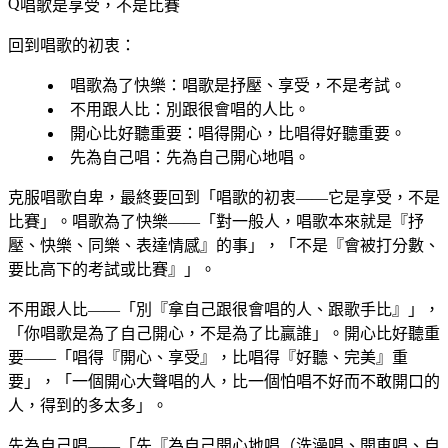
唱歌是享受，不是比賽
回到唱歌的初衷：
唱歌為了快樂
：唱歌是抒壓、享受，不是考試。
不用跟人比
：別跟很會唱的人比。
開心比好聽重要
：唱得開心，比唱得好聽重要。
先為自己唱
：先為自己開心地唱。
克服唱歌自卑，最終要回到「唱歌的初衷——它是享受，不是
比賽」。唱歌為了快樂——「對一般人，唱歌本來就是『抒
壓、快樂、同樂、表達情感』的事」，「不是『會被打分數、
要比高下的考試或比賽』」。
不用跟人比——「別『拿自己跟很會唱的人、跟歌手比』」，
「你唱歌是為了自己開心，不是為了比贏誰」。開心比好聽重
要——「唱得『開心、享受』，比唱得『好聽、完美』重
要」，「一個開心大聲唱的人，比一個怕唱不好而不敢開口的
人，得到的多太多」。
先為自己唱——「先『為自己開心地唱（洗澡唱、開車唱、自