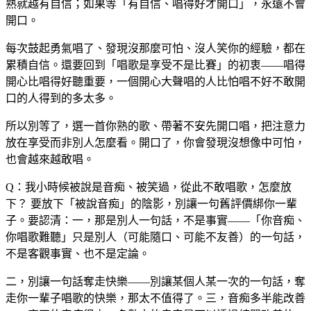
熟就越有自信；如果等「有自信、唱得好才開口」，永遠不會
開口。
每次鼓起勇氣唱了、發現沒那麼可怕、沒人笑你的經驗，都在
累積自信。還要回到「唱歌是享受不是比賽」的初衷——唱得
開心比唱得好聽重要，一個開心大聲唱的人比怕唱不好不敢開
口的人得到的多太多。
所以別等了，選一首你熟的歌、帶著不安先開口唱，把注意力
放在享受而非別人怎麼看。開口了，你會發現沒想像中可怕，
也會越來越敢唱。
Q：我小時候被說是音痴、被笑過，從此不敢唱歌，怎麼放
下？
要放下「被說音痴」的陰影，別讓一句舊評價綁你一輩
子。要認清：一，那是別人一句話，不是事實——「你音痴、
你唱歌難聽」只是別人（可能隨口、可能不友善）的一句話，
不是客觀事實、也不是定論。
二，別讓一句話奪走快樂——別讓某個人某一次的一句話，奪
走你一輩子唱歌的快樂，那太不值得了。三，音痴多半能改善