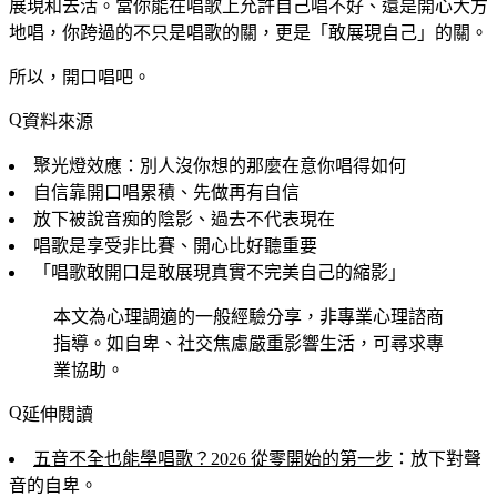
展現和去活。當你能在唱歌上允許自己唱不好、還是開心大方
地唱，你跨過的不只是唱歌的關，更是「敢展現自己」的關。
所以，開口唱吧。
資料來源
聚光燈效應：別人沒你想的那麼在意你唱得如何
自信靠開口唱累積、先做再有自信
放下被說音痴的陰影、過去不代表現在
唱歌是享受非比賽、開心比好聽重要
「唱歌敢開口是敢展現真實不完美自己的縮影」
本文為心理調適的一般經驗分享，非專業心理諮商
指導。如自卑、社交焦慮嚴重影響生活，可尋求專
業協助。
延伸閱讀
五音不全也能學唱歌？2026 從零開始的第一步
：放下對聲
音的自卑。