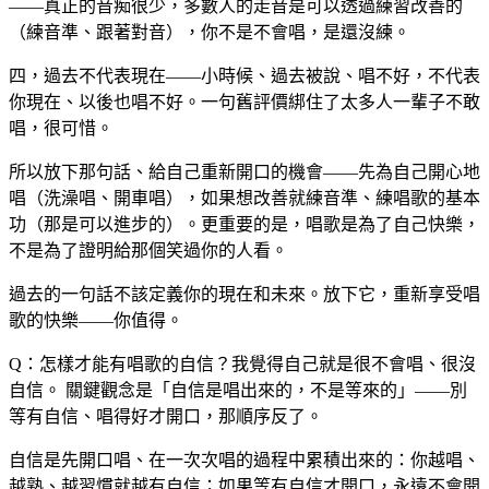
——真正的音痴很少，多數人的走音是可以透過練習改善的
（練音準、跟著對音），你不是不會唱，是還沒練。
四，過去不代表現在——小時候、過去被說、唱不好，不代表
你現在、以後也唱不好。一句舊評價綁住了太多人一輩子不敢
唱，很可惜。
所以放下那句話、給自己重新開口的機會——先為自己開心地
唱（洗澡唱、開車唱），如果想改善就練音準、練唱歌的基本
功（那是可以進步的）。更重要的是，唱歌是為了自己快樂，
不是為了證明給那個笑過你的人看。
過去的一句話不該定義你的現在和未來。放下它，重新享受唱
歌的快樂——你值得。
Q：怎樣才能有唱歌的自信？我覺得自己就是很不會唱、很沒
自信。
關鍵觀念是「自信是唱出來的，不是等來的」——別
等有自信、唱得好才開口，那順序反了。
自信是先開口唱、在一次次唱的過程中累積出來的：你越唱、
越熟、越習慣就越有自信；如果等有自信才開口，永遠不會開