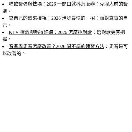
唱歌緊張與怯場：2026 一開口就抖怎麼辦
：克服人前的緊
張。
錄自己的歌來檢視：2026 進步最快的一招
：面對真實的自
己。
KTV 選歌與唱得好聽：2026 怎麼挑對歌
：選對歌更有把
握。
音準與走音怎麼改善？2026 唱不準的練習方法
：走音是可
以改善的。