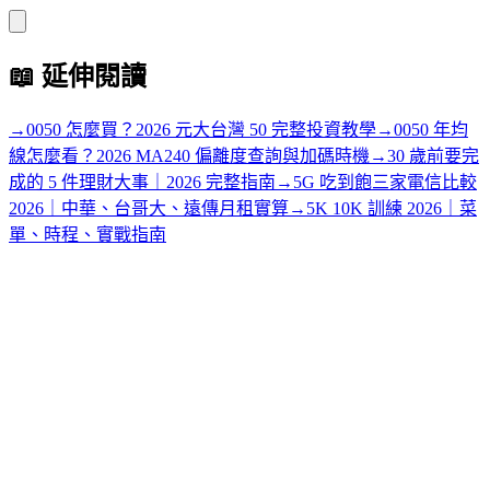
📖
延伸閱讀
→
0050 怎麼買？2026 元大台灣 50 完整投資教學
→
0050 年均
線怎麼看？2026 MA240 偏離度查詢與加碼時機
→
30 歲前要完
成的 5 件理財大事｜2026 完整指南
→
5G 吃到飽三家電信比較
2026｜中華、台哥大、遠傳月租實算
→
5K 10K 訓練 2026｜菜
單、時程、實戰指南