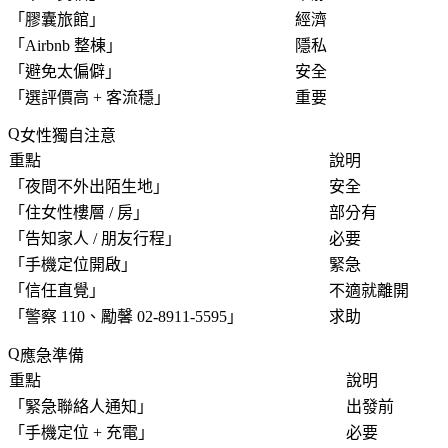
「
膠囊旅館
」
經濟
「
Airbnb 整棟
」
隱私
「
避免太偏僻
」
安全
「
選評價高 + 客流穩
」
重要
女性獨自注意
重點
說明
「
夜間不外出陌生地
」
安全
「
住女性樓層 / 房
」
部分有
「
告知家人 / 朋友行程
」
必要
「
手機定位開啟
」
緊急
「
信任直覺
」
不適就離開
「
警察 110、勵馨 02-8911-5595
」
求助
應急準備
重點
說明
「
緊急聯絡人通知
」
出發前
「
手機定位 + 充電
」
必要