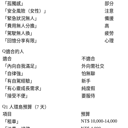
「
孤獨感
」
部分
「
安全風險（女性）
」
注意
「
緊急狀況無人
」
備援
「
費用無人分擔
」
高
「
駕駛無人換
」
疲勞
「
回憶分享有限
」
心理
適合的人
適合
不適合
「
內向自我滿足
」
外向需社交
「
自律強
」
怕無聊
「
有自駕經驗
」
新手
「
有心靈成長需求
」
純度假
「
接受不便
」
要服侍
1 人環島預算（7 天）
項目
預算
NT$ 10,000-14,000
「
租車
」