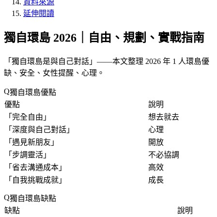
資料來源
延伸閱讀
獨自環島 2026｜自由、規劃、實戰指南
「
獨自環島是與自己對話
」——本文整理 2026 年 1 人環島優
缺、安全、女性提醒、心理。
獨自環島優點
優點
說明
「
完全自由
」
想去就去
「
深度與自己對話
」
心理
「
遇見新朋友
」
開放
「
步調靈活
」
不必協調
「
省去溝通成本
」
高效
「
自我挑戰成就
」
成長
獨自環島缺點
缺點
說明