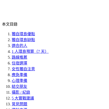
本文目錄
獨自環島優點
獨自環島缺點
適合的人
1 人環島預算（7 天）
路線推薦
住宿選擇
女性獨自注意
應急準備
心理準備
結交朋友
攝影 / 紀錄
5 大實戰建議
常見問題