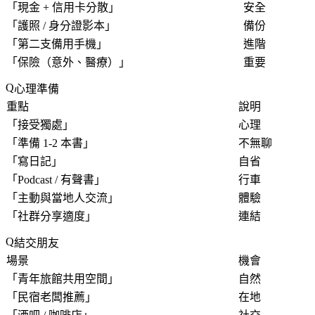
「
現金 + 信用卡分散
」
安全
「
護照 / 身分證影本
」
備份
「
第二支備用手機
」
進階
「
保險（意外、醫療）
」
重要
心理準備
重點
說明
「
接受獨處
」
心理
「
準備 1-2 本書
」
不無聊
「
寫日記
」
自省
「
Podcast / 有聲書
」
行車
「
主動與當地人交流
」
體驗
「
社群分享適度
」
連結
結交朋友
場景
機會
「
青年旅館共用空間
」
自然
「
民宿老闆推薦
」
在地