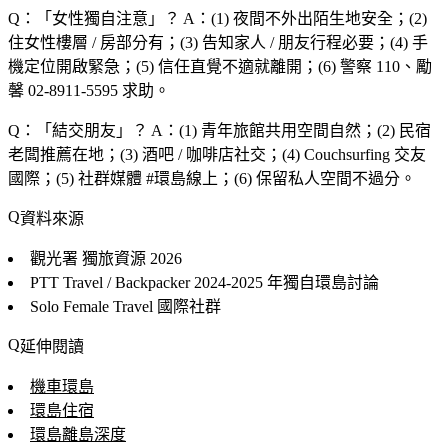
Q：「
女性獨自注意
」？
A：(1) 夜間不外出陌生地安全；(2)
住女性樓層 / 房部分有；(3) 告知家人 / 朋友行程必要；(4) 手
機定位開啟緊急；(5) 信任直覺不適就離開；(6) 警察 110、勵
馨 02-8911-5595 求助。
Q：「
結交朋友
」？
A：(1) 青年旅館共用空間自然；(2) 民宿
老闆推薦在地；(3) 酒吧 / 咖啡店社交；(4) Couchsurfing 交友
國際；(5) 社群媒體 #環島線上；(6) 保留私人空間不過分。
資料來源
觀光署 獨旅資源
2026
PTT Travel / Backpacker
2024-2025 年獨自環島討論
Solo Female Travel 國際社群
延伸閱讀
機車環島
環島住宿
環島離島深度