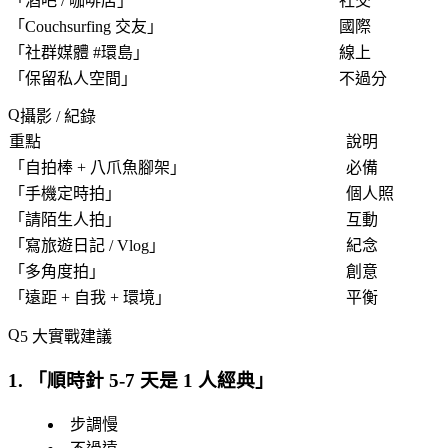
「
酒吧 / 咖啡店
」
社交
「
Couchsurfing 交友
」
國際
「
社群媒體 #環島
」
線上
「
保留私人空間
」
不過分
攝影 / 紀錄
重點
說明
「
自拍棒 + 八爪魚腳架
」
必備
「
手機定時拍
」
個人照
「
請陌生人拍
」
互動
「
寫旅遊日記 / Vlog
」
紀念
「
多角度拍
」
創意
「
遠距 + 自我 + 環境
」
平衡
5 大實戰建議
1. 「
順時針 5-7 天是 1 人經典
」
步調慢