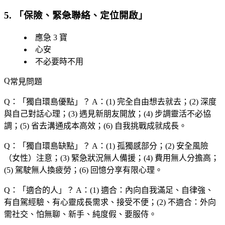
5. 「
保險、緊急聯絡、定位開啟
」
應急 3 寶
心安
不必要時不用
常見問題
Q：「
獨自環島優點
」？
A：(1) 完全自由想去就去；(2) 深度
與自己對話心理；(3) 遇見新朋友開放；(4) 步調靈活不必協
調；(5) 省去溝通成本高效；(6) 自我挑戰成就成長。
Q：「
獨自環島缺點
」？
A：(1) 孤獨感部分；(2) 安全風險
（女性）注意；(3) 緊急狀況無人備援；(4) 費用無人分擔高；
(5) 駕駛無人換疲勞；(6) 回憶分享有限心理。
Q：「
適合的人
」？
A：(1) 適合：內向自我滿足、自律強、
有自駕經驗、有心靈成長需求、接受不便；(2) 不適合：外向
需社交、怕無聊、新手、純度假、要服侍。