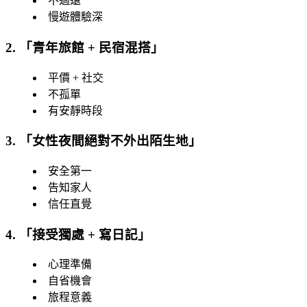
不過遠
慢遊體驗深
2. 「
青年旅館 + 民宿混搭
」
平價 + 社交
不孤單
有安靜時段
3. 「
女性夜間絕對不外出陌生地
」
安全第一
告知家人
信任直覺
4. 「
接受獨處 + 寫日記
」
心理準備
自省機會
旅程意義