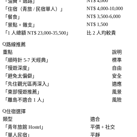
NT$ 4,000
「
油費 + 過路
」
NT$ 4,000-10,000
「
住宿（青旅 / 民宿單人）
」
NT$ 3,500-6,000
「
餐食
」
NT$ 1,500
「
景點 + 雜支
」
「
1 人總額 NT$ 23,000-35,500
」
比 2 人均較貴
路線推薦
重點
說明
「
順時針 5-7 天經典
」
標準
「
慢遊深度
」
自由
「
避免太偏僻
」
安全
「
先住觀光區再深入
」
適應
「
東部慢遊推薦
」
風景
「
離島不適合 1 人
」
風險
住宿選擇
類型
適合
「
青年旅館 Hostel
」
平價 + 社交
「
單人民宿
」
平靜