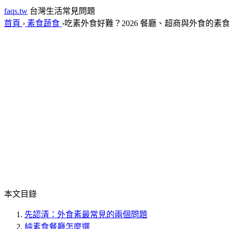
faqs.tw
台灣生活常見問題
首頁
›
素食蔬食
›
吃素外食好難？2026 餐廳、超商與外食的素
本文目錄
先認清：外食素最常見的兩個問題
純素食餐廳怎麼選