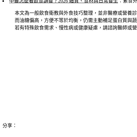
中醫怎麼看飲食調養？2026 體質、食材與日常養生
：素食
本文為一般飲食衛教與外食技巧整理，並非醫療或營養診
而油糖偏高，方便不等於均衡，仍需主動補足蛋白質與蔬
若有特殊飲食需求、慢性病或健康疑慮，請諮詢醫師或營
分享：