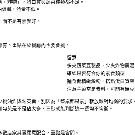
麵 + 炸物」，蛋白質與蔬菜種類都不足。
油偏鹹，熱量不低。
，而不是有素就好。
都有。重點在於餐廳內也要會挑。
留意
多夾蔬菜豆製品，少夾炸物羹湯
確認是否符合你的素食類型
麵食偏精緻澱粉，搭點蛋白質與
注意主菜常是素料，可問有無豆
少挑油炸與勾芡羹
，別因為「整桌都是素」就放鬆對均衡的要求
和勾芡是不是佔太多，三秒就能判斷這一餐均不均衡。
多數店家其實願意配合，重點是會問。