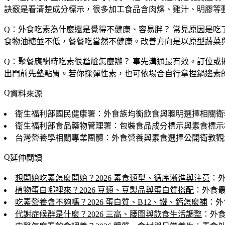
訣竅是看清楚成分標示，很多加工食品含肉燥、雞汁、明膠等
Q：外食吃素為什麼還是覺得不健康、容易胖？
常見原因是吃
食物油糖並不低，餐餐吃當然不健康。改善方向是以原型蔬菜
Q：聚餐應酬時吃素很尷尬怎麼辦？
事先溝通最有效。訂位或揪
出門前先墊點胃。若你採彈性素，也可依場合自行拿捏鍋邊素
資料來源
衛生福利部國民健康署：外食族均衡飲食與聰明選擇相關衛
衛生福利部食品藥物管理署：包裝食品成分標示與素食標示
台灣營養學相關專業團體：外食營養與素食選擇公開衛教觀
延伸閱讀
想開始吃素怎麼開始？2026 素食類型、循序漸進與注意
：
植物蛋白哪裡來？2026 豆類、豆製品與蛋白質搭配
：外食
吃素營養會不夠嗎？2026 蛋白質、B12、鐵、鈣怎麼補
：外
代謝症候群是什麼？2026 三高、腰圍與飲食生活調整
：外