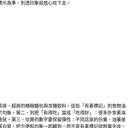
標示為準
，別憑印象就放心吃下去。
素排，超商的精緻麵包與含糖飲料，這些「有素標記」的食物油
於均衡。第二，
別把「有得吃」當成「吃得好」
：很多外食素淪
將就。第三，
估算的數字要保留彈性
：不同店家的份量、油量差
蛋白質，把方便和均衡一起顧到，而不是有素標記就照單全收。