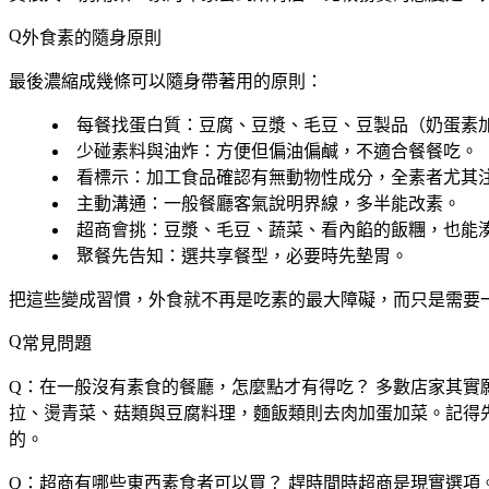
外食素的隨身原則
最後濃縮成幾條可以隨身帶著用的原則：
每餐找蛋白質
：豆腐、豆漿、毛豆、豆製品（奶蛋素
少碰素料與油炸
：方便但偏油偏鹹，不適合餐餐吃。
看標示
：加工食品確認有無動物性成分，全素者尤其
主動溝通
：一般餐廳客氣說明界線，多半能改素。
超商會挑
：豆漿、毛豆、蔬菜、看內餡的飯糰，也能
聚餐先告知
：選共享餐型，必要時先墊胃。
把這些變成習慣，外食就不再是吃素的最大障礙，而只是需要
常見問題
Q：在一般沒有素食的餐廳，怎麼點才有得吃？
多數店家其實
拉、燙青菜、菇類與豆腐料理，麵飯類則去肉加蛋加菜。記得
的。
Q：超商有哪些東西素食者可以買？
趕時間時超商是現實選項