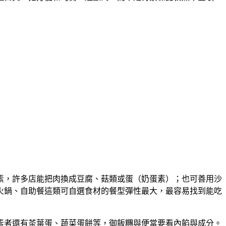
素，許多店能把肉換成豆腐、菇類或蛋（奶蛋素）；也可善用沙
火鍋、自助餐這類可自選食材的餐型彈性最大，最容易找到能吃
素者還有茶葉蛋、蔬菜蛋餅等，御飯糰與便當要看內餡與成分。