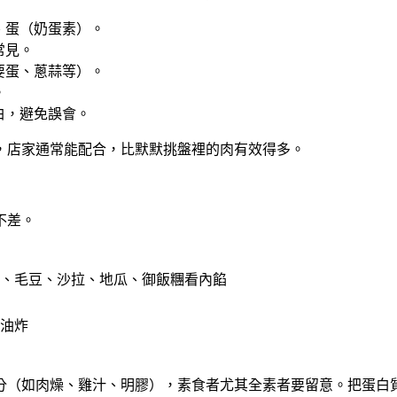
、蛋（奶蛋素）。
常見。
要蛋、蔥蒜等）。
。
白，避免誤會。
，店家通常能配合，比默默挑盤裡的肉有效得多。
不差。
、毛豆、沙拉、地瓜、御飯糰看內餡
油炸
分（如肉燥、雞汁、明膠），素食者尤其全素者要留意。把蛋白