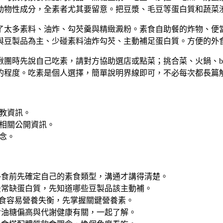
動物性成分，全素者尤其要留意。把豆漿、毛豆等蛋白質和蔬菜
了太多素料、油炸、勾芡羹與精緻澱粉。素食自助餐的炸物、便
與豆製品為主、少碰素料油炸勾芡、主動補足蛋白質。方便的外
團時先說自己吃素，請對方協助選店或點菜；挑合菜、火鍋、buf
的程度。吃素是個人選擇，簡單說明界線即可，不必每次都長篇
教資訊。
相關公開資訊。
念。
外食前先確定自己的素食類型，溝通才講得清楚。
最常缺蛋白質，先知道哪些豆製品該主動補。
食容易營養失衡，先掌握關鍵營養素。
食油糖偏高與代謝健康有關，一起了解。