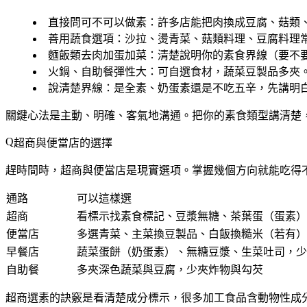
直接問可不可以做素
：許多店能把肉換成豆腐、菇類
善用蔬食選項
：沙拉、燙青菜、菇類料理、豆腐料理
麵飯類去肉加蛋加菜
：清楚說明你的素食界線（要不
火鍋、自助餐彈性大
：可自選食材，蔬菜豆製品多夾
說清楚界線
：是全素、奶蛋素還是不吃五辛，先講明
關鍵心法是
主動、明確、客氣地溝通
。把你的素食類型講清楚
超商與便當店的選擇
趕時間時，超商與便當店是現實選項。掌握幾個方向就能吃得
通路
可以這樣選
超商
看標示找素食標記、豆漿無糖、茶葉蛋（蛋素）
便當店
多選青菜、主菜換豆製品、白飯換糙米（若有）
早餐店
蔬菜蛋餅（奶蛋素）、無糖豆漿、生菜吐司，少
自助餐
多夾深色蔬菜與豆腐，少夾炸物與勾芡
超商選素的訣竅是
看清楚成分標示
，很多加工食品含動物性成