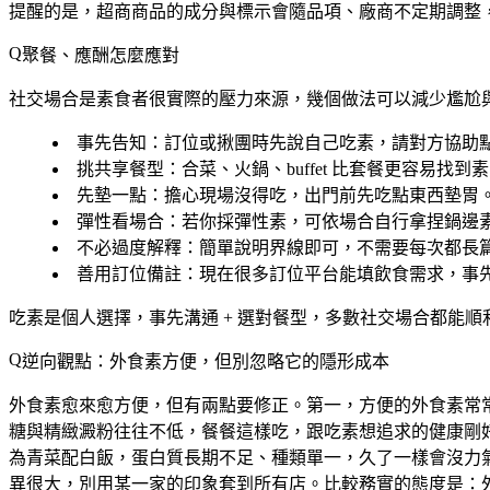
提醒的是，超商商品的成分與標示會隨品項、廠商不定期調整
聚餐、應酬怎麼應對
社交場合是素食者很實際的壓力來源，幾個做法可以減少尷尬
事先告知
：訂位或揪團時先說自己吃素，請對方協助
挑共享餐型
：合菜、火鍋、buffet 比套餐更容易找到
先墊一點
：擔心現場沒得吃，出門前先吃點東西墊胃
彈性看場合
：若你採彈性素，可依場合自行拿捏鍋邊
不必過度解釋
：簡單說明界線即可，不需要每次都長
善用訂位備註
：現在很多訂位平台能填飲食需求，事
吃素是個人選擇，
事先溝通 + 選對餐型
，多數社交場合都能順
逆向觀點：外食素方便，但別忽略它的隱形成本
外食素愈來愈方便，但有兩點要修正。第一，
方便的外食素常
糖與精緻澱粉往往不低，餐餐這樣吃，跟吃素想追求的健康剛
為青菜配白飯，蛋白質長期不足、種類單一，久了一樣會沒力
異很大，別用某一家的印象套到所有店。比較務實的態度是：