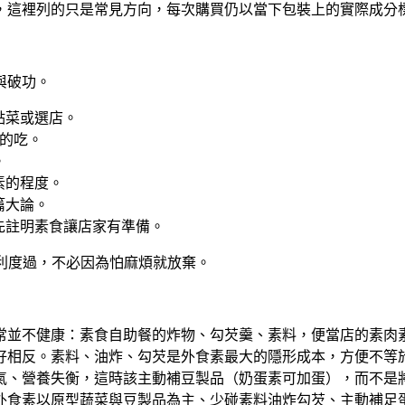
，這裡列的只是常見方向，
每次購買仍以當下包裝上的實際成分
與破功。
點菜或選店。
素的吃。
。
素的程度。
篇大論。
先註明素食讓店家有準備。
利度過，不必因為怕麻煩就放棄。
常並不健康
：素食自助餐的炸物、勾芡羹、素料，便當店的素肉
好相反。素料、油炸、勾芡是外食素最大的隱形成本，方便不等
氣、營養失衡，這時該主動補豆製品（奶蛋素可加蛋），而不是
外食素以原型蔬菜與豆製品為主、少碰素料油炸勾芡、主動補足