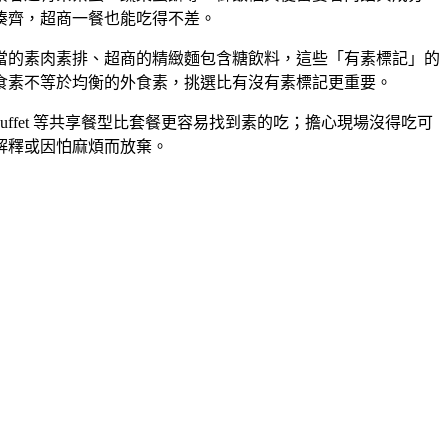
湊齊，超商一餐也能吃得不差。
當的素肉素排、超商的精緻麵包含糖飲料，這些「有素標記」的
食素不等於均衡的外食素，挑選比有沒有素標記更重要。
fet 等共享餐型比套餐更容易找到素的吃；擔心現場沒得吃可
解釋或因怕麻煩而放棄。