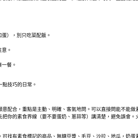
加蛋），別只吃菜配飯。
注意。
湊一餐。
一點技巧的日常。
願意配合，重點是主動、明確、客氣地問。可以直接問能不能做
先把你的素食界線（要不要蛋奶、蔥蒜等）講清楚，避免誤會。
。可找有素食標記的商品、無糖豆漿、毛豆、沙拉、地瓜，奶蛋