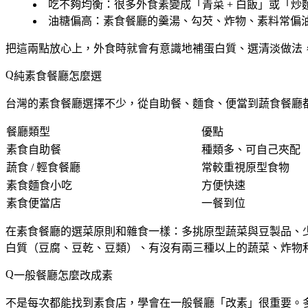
吃不夠均衡
：很多外食素變成「青菜 + 白飯」或「炒
油糖偏高
：素食餐廳的羹湯、勾芡、炸物、素料常偏
把這兩點放心上，外食時就會有意識地補蛋白質、選清淡做法
純素食餐廳怎麼選
台灣的素食餐廳選擇不少，從自助餐、麵食、便當到蔬食餐廳
餐廳類型
優點
素食自助餐
種類多、可自己夾配
蔬食 / 輕食餐廳
常較重視原型食物
素食麵食小吃
方便快速
素食便當店
一餐到位
在素食餐廳的選菜原則和雜食一樣：
多挑原型蔬菜與豆製品、
白質（豆腐、豆乾、豆類）、有沒有兩三種以上的蔬菜、炸物
一般餐廳怎麼改成素
不是每次都能找到素食店，學會在一般餐廳「改素」很重要。