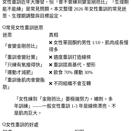
女性重訓近年大爆發，但「
會不會練到變金剛芭比
」「
生理期
能不能練
」是常見問題。本文整理 2026 年女性重訓的常見迷
思、生理期調整與目標設定。
常見女性重訓迷思
迷思
真相
❌ 女性睪固酮約男性 1/10，肌肉成長慢
「
會變金剛芭比
」
得多
「
重訓會變壯實
」
❌ 適度重訓打造線條
「
只練有氧瘦得快
」
❌ 重訓提高基代、塑形
「
運動才減肥
」
❌ 飲食 70% 運動 30%
「
重訓後肌肉會變脂
❌ 不同組織不會互轉
肪
」
「
女性練到「金剛芭比」要極端努力 + 補劑 + 多
年訓練
」——一般女性重訓 1-3 年是線條漂亮、不
是肌肉巨大。
女性重訓的好處