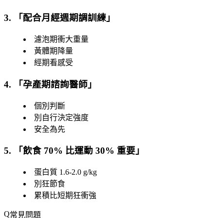
3. 「
配合月經週期調訓練
」
濾泡期衝大重量
黃體期降量
經期看感受
4. 「
孕產期諮詢醫師
」
個別判斷
別自行決定強度
安全為先
5. 「
飲食 70% 比運動 30% 重要
」
蛋白質 1.6-2.0 g/kg
別狂節食
累積比短期狂衝強
常見問題