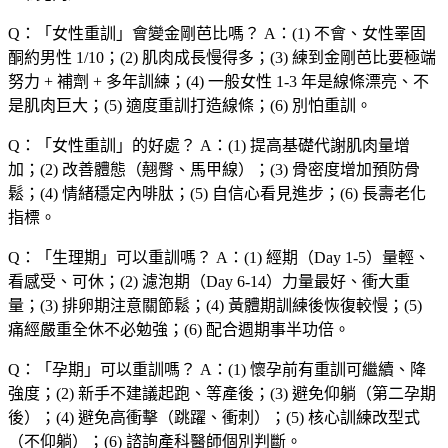
Q：「
女性重訓
」會變金剛芭比嗎？
A：(1) 不會、女性睪固
酮約男性 1/10；(2) 肌肉成長慢得多；(3) 練到金剛芭比要極端
努力 + 補劑 + 多年訓練；(4) 一般女性 1-3 年是線條漂亮、不
是肌肉巨大；(5) 適度重訓打造線條；(6) 別怕重訓。
Q：「
女性重訓
」的好處？
A：(1) 提高基礎代謝肌肉量增
加；(2) 改善體態（翹臀、馬甲線）；(3) 骨密度增加預防骨
鬆；(4) 情緒穩定內啡肽；(5) 自信心看見進步；(6) 長壽老化
指標。
Q：「
生理期
」可以重訓嗎？
A：(1) 經期（Day 1-5）量輕、
看感受、可休；(2) 濾泡期（Day 6-14）力量最好、衝大重
量；(3) 排卵期注意關節鬆；(4) 黃體期訓練後恢復較慢；(5)
痛經嚴重全休不必勉強；(6) 配合週期事半功倍。
Q：「
孕期
」可以重訓嗎？
A：(1) 懷孕前有重訓可繼續、降
強度；(2) 新手不建議起跑、等產後；(3) 避免仰躺（第二孕期
後）；(4) 避免高衝擊（跳躍、衝刺）；(5) 核心訓練改型式
（不仰躺）；(6) 諮詢產科醫師個別判斷。