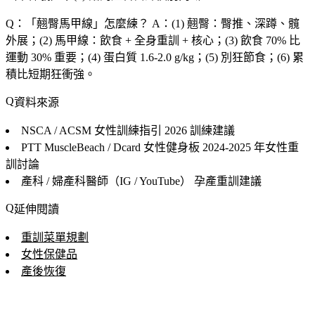
Q：「
翹臀馬甲線
」怎麼練？
A：(1) 翹臀：臀推、深蹲、髖
外展；(2) 馬甲線：飲食 + 全身重訓 + 核心；(3) 飲食 70% 比
運動 30% 重要；(4) 蛋白質 1.6-2.0 g/kg；(5) 別狂節食；(6) 累
積比短期狂衝強。
資料來源
NSCA / ACSM 女性訓練指引
2026 訓練建議
PTT MuscleBeach / Dcard 女性健身板
2024-2025 年女性重
訓討論
產科 / 婦產科醫師（IG / YouTube）
孕產重訓建議
延伸閱讀
重訓菜單規劃
女性保健品
產後恢復