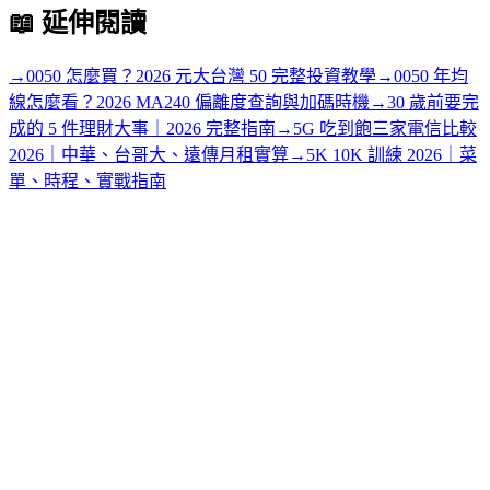
📖
延伸閱讀
→
0050 怎麼買？2026 元大台灣 50 完整投資教學
→
0050 年均
線怎麼看？2026 MA240 偏離度查詢與加碼時機
→
30 歲前要完
成的 5 件理財大事｜2026 完整指南
→
5G 吃到飽三家電信比較
2026｜中華、台哥大、遠傳月租實算
→
5K 10K 訓練 2026｜菜
單、時程、實戰指南