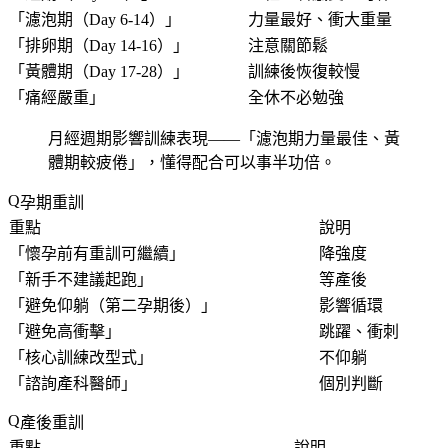
「
濾泡期（Day 6-14）
」
力量最好、衝大重量
「
排卵期（Day 14-16）
」
注意關節鬆
「
黃體期（Day 17-28）
」
訓練後恢復較慢
「
痛經嚴重
」
全休不必勉強
月經週期影響訓練表現——「
濾泡期力量最佳、黃
體期較疲倦
」，懂得配合可以事半功倍。
孕期重訓
重點
說明
「
懷孕前有重訓可繼續
」
降強度
「
新手不建議起跑
」
等產後
「
避免仰躺（第二孕期後）
」
影響循環
「
避免高衝擊
」
跳躍、衝刺
「
核心訓練改型式
」
不仰躺
「
諮詢產科醫師
」
個別判斷
產後重訓
重點
說明