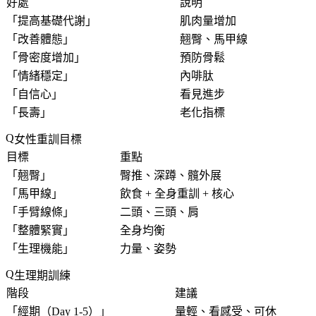
好處
說明
「
提高基礎代謝
」
肌肉量增加
「
改善體態
」
翹臀、馬甲線
「
骨密度增加
」
預防骨鬆
「
情緒穩定
」
內啡肽
「
自信心
」
看見進步
「
長壽
」
老化指標
女性重訓目標
目標
重點
「
翹臀
」
臀推、深蹲、髖外展
「
馬甲線
」
飲食 + 全身重訓 + 核心
「
手臂線條
」
二頭、三頭、肩
「
整體緊實
」
全身均衡
「
生理機能
」
力量、姿勢
生理期訓練
階段
建議
「
經期（Day 1-5）
」
量輕、看感受、可休