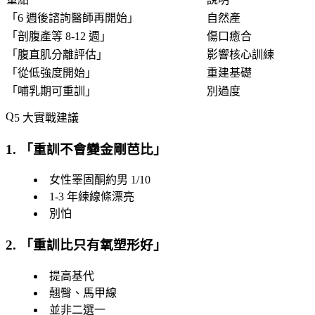
「
6 週後諮詢醫師再開始
」
自然產
「
剖腹產等 8-12 週
」
傷口癒合
「
腹直肌分離評估
」
影響核心訓練
「
從低強度開始
」
重建基礎
「
哺乳期可重訓
」
別過度
5 大實戰建議
1. 「
重訓不會變金剛芭比
」
女性睪固酮約男 1/10
1-3 年練線條漂亮
別怕
2. 「
重訓比只有氧塑形好
」
提高基代
翹臀、馬甲線
並非二選一