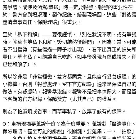
有爭議、或涉及酒駕/肇逃」時一定要報警。報警的重要性在
於：警方會到場處理、製作紀錄、繪製現場圖，這些「對後續
釐清肇事責任、保險理賠」很重要。
至於「私下和解」——要很謹慎，「別在狀況不明、或有爭議
時，就草率地私下和解、簽切結然後離開」，因為：當下可能
看不出傷勢（有些傷過一陣子才出現）、看不出真正的損失和
責任，草率私了可能讓自己吃虧（如事後發現有傷或損失，卻
已經和解了）。
所以除非是「非常輕微、雙方都同意、且能自行妥善處理」的
小擦撞，否則「報警處理、留下官方紀錄」通常是保障自己的
做法。有疑慮時，報警準沒錯。報警不是把事情鬧大，而是留
下客觀的官方紀錄，保障雙方（尤其自己）的權益。
別為了怕麻煩或省事，而草率私了、放棄了該有的保障。
Q：車禍現場要蒐證什麼？為什麼重要？
蒐證對「釐清責任、
保險理賠、甚至可能的訴訟」很關鍵，要蒐集：一，「拍照」
——多角度拍下事故現場全景、兩車的相對位置、車損狀況、