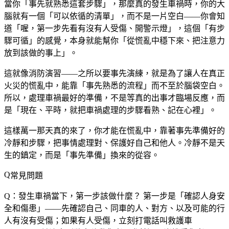
當你「事先就熟悉這套步驟」，那麼真的發生車禍時，你的大
腦就有一個「可以依循的清單」，而不是一片空白——你會知
道「喔，第一步先看有沒有人受傷、開警示燈」，這個「有步
驟可循」的感覺，本身就能幫你「從慌亂中穩下來、把注意力
放到該做的事上」。
這就像消防演習——之所以要事先演練，就是為了讓人在真正
火災的慌亂中，能靠「事先熟悉的流程」而不至於腦袋空白。
所以，處理車禍最好的準備，不是等真的出事才臨場反應，而
是「現在、平時，就把車禍處理的步驟看熟、記在心裡」。
這樣萬一那天真的來了，你才能在慌亂中，靠著事先準備好的
冷靜和步驟，把事情處理對、保護好自己和他人。冷靜不是天
生的鎮定，而是「事先準備」換來的從容。
常見問題
Q：發生車禍當下，第一步該做什麼？
第一步是「確認人身安
全和傷患」——先確認自己、同車的人、對方、以及可能的行
人有沒有受傷；如果有人受傷，立刻打電話叫救護車