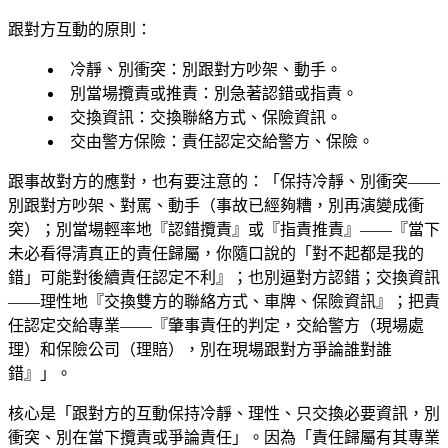
跟對方互動的原則：
冷靜、別衝突
：別跟對方吵架、動手。
別當場攬責或推責
：別急著認錯或指責。
交換資訊
：交換聯絡方式、保險資訊。
交由警方保險
：責任認定交給警方、保險。
跟事故對方的應對，也有要注意的：「保持冷靜、別衝突——
別跟對方吵架、對罵、動手（事故已經夠糟，別再演變成衝
突）；別當場輕率地『認錯攬責』或『指責推責』——『當下
未必看得清真正的責任歸屬，你隨口說的「對不起都是我的
錯」可能對後續責任認定不利』；也別逼對方認錯；交換資訊
——理性地『交換雙方的聯絡方式、車牌、保險資訊』；把責
任認定交給專業——『肇事責任的判定，交給警方（現場處
理）和保險公司（理賠），別在現場跟對方爭論誰對誰
錯』」。
核心是「跟對方的互動保持冷靜、理性、只交換必要資訊，別
衝突、別在當下攬責或爭論責任」。因為「責任歸屬有其專業