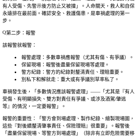
有人受傷、先警示後方防止又被撞」。人命關天，救人和自保
永遠排在最前面。確認安全、救護傷患，是車禍處理的第一
步。
第二步：報警
該報警就報警：
報警處理
：多數車禍應報警（尤其有傷、有爭議）。
保留現場
：報警後盡量保留現場等處理。
警方紀錄
：警方的紀錄對釐清責任、理賠重要。
別私下和解就走
：重大或有爭議別草率私了。
車禍發生後，「多數情況應該報警處理」——「尤其是『有人
受傷、有明顯損失、雙方對責任有爭議、或涉及酒駕/肇逃
等』的情況，一定要報警」。
報警的重要性：「警方會到場處理、製作紀錄、繪製現場圖，
這些『對後續釐清肇事責任、保險理賠』很重要」。報警後
「盡量保留現場、等警方到場處理」（除非有立即危險需要移