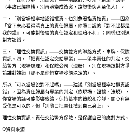
（事故已經夠糟，別再演變成衝突，路怒衝突甚至傷人）。
二，「別當場輕率地認錯攬責、也別急著指責推責」——因為
「當下未必看得清真正的責任歸屬，你隨口說的『對不起都是
我的錯』，可能對後續的責任認定和理賠不利」；同樣也別逼
對方認錯。
三，「理性交換資訊」——交換雙方的聯絡方式、車牌、保險
資訊。四，「把責任認定交給專業」——肇事責任的判定，交
給警方（現場處理）和保險公司（理賠），別在現場跟對方爭
論誰對誰錯（那不是你們當場吵能決定的）。
所以「可以當場說對不起嗎」——建議「別當場輕率地攬責認
錯」，因為責任歸屬有專業的判定（依現場、證據、法規），
你當場的話可能影響後續。保持基本的禮貌和冷靜、關心有無
受傷是可以的，但「別隨口把責任攬到自己身上」。
理性交換資訊、責任交給警方保險，是保護自己的應對方式。
資料來源