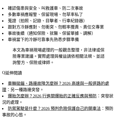
確認傷患與安全、叫救護車、防二次事故
多數車禍應報警、保留現場、勿草率私了
蒐證（拍照、記錄、目擊者、行車紀錄器）
跟對方冷靜應對、勿衝突、勿輕率攬責、責任交專業
事故後續（通知保險、就醫、保留單據、調解）
車禍當下的冷靜可靠事先熟悉步驟準備
本文為車禍現場處理的一般觀念整理，非法律或保
險專業建議。實際處理與權益請依相關法規、並諮
詢警方、保險或律師。
延伸閱讀
車輛拋錨、路邊故障怎麼辦？2026 高速與一般道路的處
理
：另一種路邊突發。
爆胎怎麼辦？2026 行進間爆胎的正確反應與預防
：突發狀
況的處理。
防禦駕駛是什麼？2026 預判危險保護自己的開車法
：預防
事故的心態。