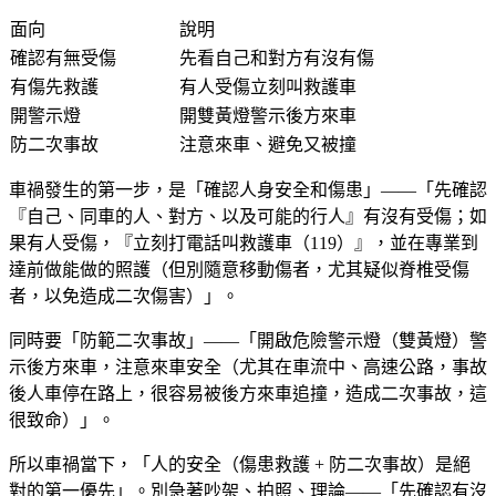
面向
說明
確認有無受傷
先看自己和對方有沒有傷
有傷先救護
有人受傷立刻叫救護車
開警示燈
開雙黃燈警示後方來車
防二次事故
注意來車、避免又被撞
車禍發生的第一步，是「確認人身安全和傷患」——「先確認
『自己、同車的人、對方、以及可能的行人』有沒有受傷；如
果有人受傷，『立刻打電話叫救護車（119）』，並在專業到
達前做能做的照護（但別隨意移動傷者，尤其疑似脊椎受傷
者，以免造成二次傷害）」。
同時要「防範二次事故」——「開啟危險警示燈（雙黃燈）警
示後方來車，注意來車安全（尤其在車流中、高速公路，事故
後人車停在路上，很容易被後方來車追撞，造成二次事故，這
很致命）」。
所以車禍當下，「人的安全（傷患救護 + 防二次事故）是絕
對的第一優先」。別急著吵架、拍照、理論——「先確認有沒