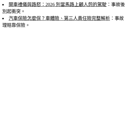
開車禮儀與路怒：2026 別當馬路上顧人怨的駕駛
：事故後
別起衝突。
汽車保險怎麼保？車體險、第三人責任險完整解析
：事故
理賠靠保險。