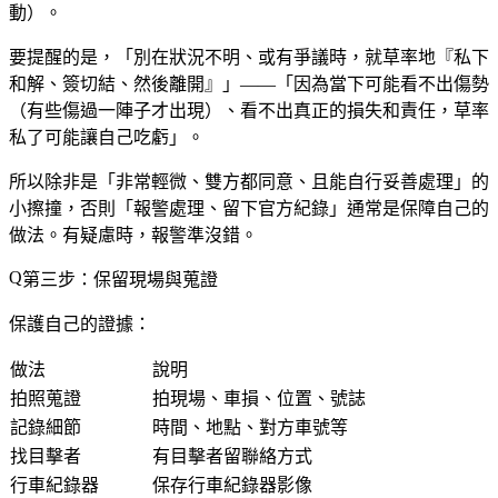
動）。
要提醒的是，「別在狀況不明、或有爭議時，就草率地『私下
和解、簽切結、然後離開』」——「因為當下可能看不出傷勢
（有些傷過一陣子才出現）、看不出真正的損失和責任，草率
私了可能讓自己吃虧」。
所以除非是「非常輕微、雙方都同意、且能自行妥善處理」的
小擦撞，否則「報警處理、留下官方紀錄」通常是保障自己的
做法。有疑慮時，報警準沒錯。
第三步：保留現場與蒐證
保護自己的證據：
做法
說明
拍照蒐證
拍現場、車損、位置、號誌
記錄細節
時間、地點、對方車號等
找目擊者
有目擊者留聯絡方式
行車紀錄器
保存行車紀錄器影像