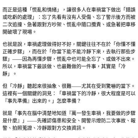
而正是這種「慌亂和情緒」，讓很多人在車禍當下做出「錯誤
或吃虧的處理」：忘了先看有沒有人受傷、忘了警示後方而被
二次追撞、急著跟對方吵架、慌亂中隨口攬責、或急著把車移
開破壞了現場。
也就是說，車禍處理做得好不好，關鍵往往不在於「你懂不懂
正確步驟」，而在於「你當下能不能冷靜下來，去執行那些步
驟」——因為再懂步驟，慌亂中也可能全忘了、或做不出來。
所以，車禍當下最該做、也最難做的一件事，其實是「冷
靜」。
但「冷靜」聽起來很抽象、很難——尤其在受到驚嚇的當下。
這裡有一個關鍵的洞見：「車禍當下的冷靜，很大程度是可以
『事先準備』出來的。」怎麼準備？
就是「事先在腦中清楚地知道『萬一發生車禍，我要做的步驟
是什麼』」——先確認傷患和安全、開警示燈防二次事故、報
警、拍照蒐證、冷靜跟對方交換資訊。