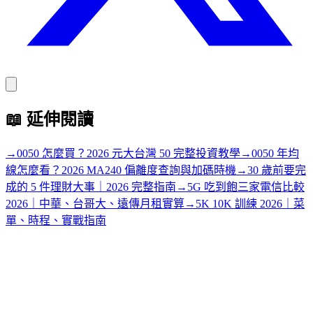
📖
延伸閱讀
→
0050 怎麼買？2026 元大台灣 50 完整投資教學
→
0050 年均
線怎麼看？2026 MA240 偏離度查詢與加碼時機
→
30 歲前要完
成的 5 件理財大事｜2026 完整指南
→
5G 吃到飽三家電信比較
2026｜中華、台哥大、遠傳月租實算
→
5K 10K 訓練 2026｜菜
單、時程、實戰指南