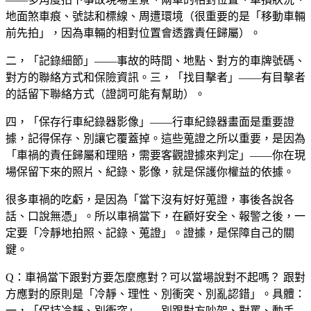
地面煞車痕、號誌和標線、周遭環境（很重要的是「移動車輛
前先拍」，因為車輛的相對位置會透露責任歸屬）。
二，「記錄細節」——事故的時間、地點、對方的車牌號碼、
對方的聯絡方式和保險資訊。三，「找目擊者」——有目擊者
的話留下聯絡方式（證詞可能有幫助）。
四，「保存行車紀錄器影像」——行車紀錄器畫面是重要證
據，記得保存、別讓它覆蓋掉。這些蒐證之所以重要，是因為
「車禍的責任歸屬和理賠，需要客觀證據來判定」——你在現
場保留下來的照片、紀錄、影像，就是保護你權益的依據。
很多車禍的吃虧，是因為「當下沒有好好蒐證，事後各說各
話、口說無憑」。所以車禍當下，在顧好安全、報警之後，一
定要「冷靜地拍照、記錄、蒐證」。證據，是保障自己的關
鍵。
Q：車禍當下跟對方要怎麼應對？可以當場說對不起嗎？
跟對
方應對的原則是「冷靜、理性、別衝突、別亂認錯」。具體：
一，「保持冷靜、別衝突」——別跟對方吵架、對罵、動手