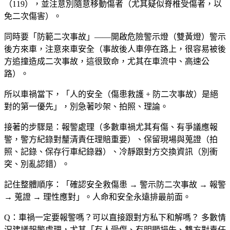
（119），並注意別隨意移動傷者（尤其疑似脊椎受傷者，以
免二次傷害）。
同時要「防範二次事故」——開啟危險警示燈（雙黃燈）警示
後方來車，注意來車安全（事故後人車停在路上，很容易被後
方追撞造成二次事故，這很致命，尤其在車流中、高速公
路）。
所以車禍當下，「人的安全（傷患救護 + 防二次事故）是絕
對的第一優先」，別急著吵架、拍照、理論。
接著的步驟是：報警處理（多數車禍尤其有傷、有爭議應報
警，警方紀錄對釐清責任理賠重要）、保留現場與蒐證（拍
照、記錄、保存行車紀錄器）、冷靜跟對方交換資訊（別衝
突、別亂認錯）。
記住整體順序：「確認安全救傷患 → 警示防二次事故 → 報警
→ 蒐證 → 理性應對」。人命和安全永遠排最前面。
Q：車禍一定要報警嗎？可以直接跟對方私下和解嗎？
多數情
況建議報警處理，尤其「有人受傷、有明顯損失、雙方對責任