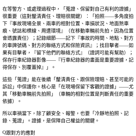
在等警方、或處理過程中，「蒐證、保留對自己有利的證據」
很重要（這對釐清責任、理賠很關鍵）：「拍照——多角度拍
下『事故現場全景、兩車的相對位置、車損狀況、地面煞車
痕、號誌和標線、周遭環境』（在移動車輛前先拍，因為位置
會透露責任）；記錄細節——記下『事故的時間、地點、對方
的車牌號碼、對方的聯絡方式和保險資訊』；找目擊者——如
果有目擊者，『留下他們的聯絡方式』（證詞可能有幫助）；
保存行車紀錄器影像——『行車紀錄器的畫面是重要證據，記
得保存、別覆蓋掉』」。
這些「蒐證」能在後續「釐清責任、跟保險理賠、甚至可能的
訴訟」中保護你。核心是「在現場保留下客觀的證據」——尤
其「移動車輛前先拍照」（車輛的相對位置是判斷責任的重要
依據）。
所以車禍當下，除了顧安全、報警，也要「冷靜地拍照、記
錄、蒐證」。證據，是保障自己權益的關鍵。
跟對方的應對