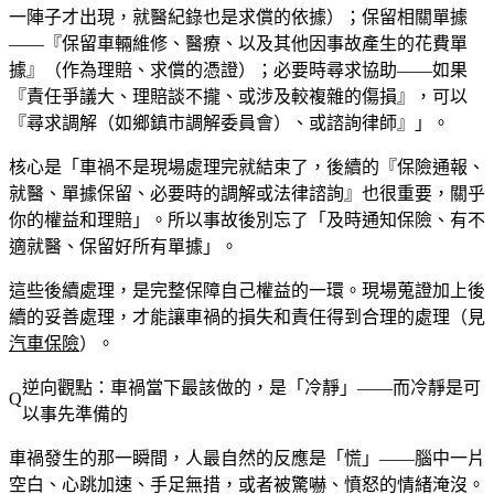
一陣子才出現，就醫紀錄也是求償的依據）；保留相關單據
——『保留車輛維修、醫療、以及其他因事故產生的花費單
據』（作為理賠、求償的憑證）；必要時尋求協助——如果
『責任爭議大、理賠談不攏、或涉及較複雜的傷損』，可以
『尋求調解（如鄉鎮市調解委員會）、或諮詢律師』」。
核心是「車禍不是現場處理完就結束了，後續的『保險通報、
就醫、單據保留、必要時的調解或法律諮詢』也很重要，關乎
你的權益和理賠」。所以事故後別忘了「及時通知保險、有不
適就醫、保留好所有單據」。
這些後續處理，是完整保障自己權益的一環。現場蒐證加上後
續的妥善處理，才能讓車禍的損失和責任得到合理的處理（見
汽車保險
）。
逆向觀點：車禍當下最該做的，是「冷靜」——而冷靜是可
以事先準備的
車禍發生的那一瞬間，人最自然的反應是「慌」——腦中一片
空白、心跳加速、手足無措，或者被驚嚇、憤怒的情緒淹沒。