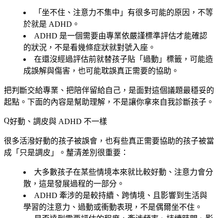
「坐不住、注意力不集中」
有很多可能的原因
，不等
於就是 ADHD。
ADHD 是一個需要
由專業依嚴謹標準評估
才能確認
的狀況，不是看幾條症狀就對號入座。
在還沒經過評估前就替孩子貼「過動」標籤，
可能造
成誤解與傷害
，也可能耽誤真正需要的協助。
把判斷交給專業、把陪伴留給自己，是面對這個議題最穩妥的
起點。下面的內容是幫助理解，不是讓你拿來自我診斷孩子。
好動、調皮與 ADHD 不一樣
很多活潑好動的孩子被誤會，也有些真正需要協助的孩子被當
成「只是調皮」。釐清差別很重要：
大多數孩子在某些情境
本來就比較好動、注意力會分
散
，這是發展過程的一部分。
ADHD 牽涉的是
較持續、跨情境、且影響到生活與
學習
的注意力、過動或衝動表現，不是偶爾坐不住。