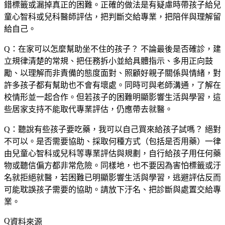
錯標籤或漏掉真正的困難。正確的做法是有疑慮時帶孩子給兒
童心智科或兒科醫師評估，把判斷交給專業，把陪伴與理解留
給自己。
Q：在家可以怎麼幫助坐不住的孩子？
不論最後是否確診，建
立規律清楚的常規、把任務拆小並給具體指示、多用正向鼓
勵、以理解而非責備的態度面對、照顧好親子關係與情緒，對
許多孩子都有幫助也不會有壞處。同時可與老師溝通，了解在
校情形並一起合作。但若孩子的困難明顯影響生活與學習，這
些居家支持不能取代專業評估，仍應帶去就醫。
Q：聽說有些孩子要吃藥，我可以自己買來給孩子試嗎？
絕對
不可以。是否需要協助、採取何種方式（包括是否用藥）一律
由兒童心智科或兒科等專業評估與規劃，自行給孩子用任何藥
物或聽信偏方都非常危險。同樣地，也不要因為害怕標籤或汙
名就拒絕就醫，若困難已明顯影響生活與學習，逃避評估反而
可能耽誤孩子需要的協助。請放下汙名、把診斷與處置交給專
業。
資料來源