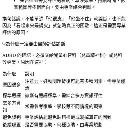
是否達到需要評估的程度，
牽涉頻率、持續時間、影
響範圍等多個面向
，要由專業綜合判斷。
換句話說，不能單憑「他很皮」「他坐不住」就論斷，也不能
因為「看起來只是調皮」就忽略真正的困難。這正是需要專業
評估的原因。
為什麼一定要由醫師評估診斷
ADHD 的確認，必須交給兒童心智科（兒童精神科）或兒科
等專業，原因在這裡：
為什麼
說明
注意力、好動問題背後可能有多種因素，需專業釐
原因很多
清
標準嚴謹
診斷有嚴謹標準，需綜合多方資訊評估
需多方資
常需參考家庭、學校等不同情境的觀察
訊
避免誤判
專業評估能避免貼錯標籤或漏掉真正的困難
後續處置
是否需要協助、何種協助，由專業規劃