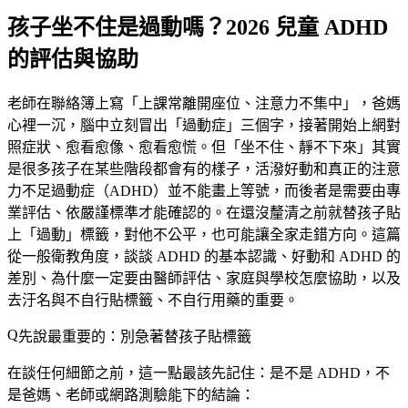
孩子坐不住是過動嗎？2026 兒童 ADHD
的評估與協助
老師在聯絡簿上寫「上課常離開座位、注意力不集中」，爸媽
心裡一沉，腦中立刻冒出「過動症」三個字，接著開始上網對
照症狀、愈看愈像、愈看愈慌。但「坐不住、靜不下來」其實
是很多孩子在某些階段都會有的樣子，活潑好動和真正的注意
力不足過動症（ADHD）並不能畫上等號，而後者是需要由專
業評估、依嚴謹標準才能確認的。在還沒釐清之前就替孩子貼
上「過動」標籤，對他不公平，也可能讓全家走錯方向。這篇
從一般衛教角度，談談 ADHD 的基本認識、好動和 ADHD 的
差別、為什麼一定要由醫師評估、家庭與學校怎麼協助，以及
去汙名與不自行貼標籤、不自行用藥的重要。
先說最重要的：別急著替孩子貼標籤
在談任何細節之前，這一點最該先記住：是不是 ADHD，不
是爸媽、老師或網路測驗能下的結論：