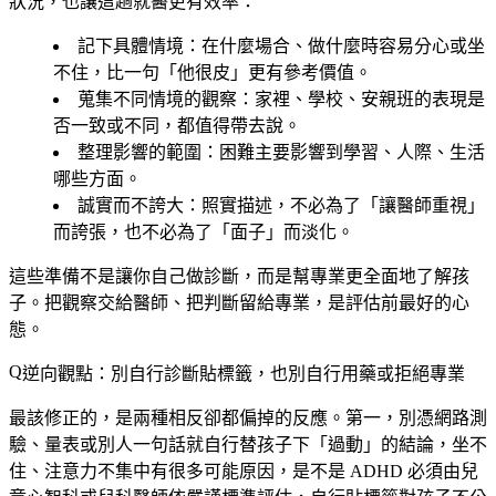
狀況，也讓這趟就醫更有效率：
記下具體情境
：在什麼場合、做什麼時容易分心或坐
不住，比一句「他很皮」更有參考價值。
蒐集不同情境的觀察
：家裡、學校、安親班的表現是
否一致或不同，都值得帶去說。
整理影響的範圍
：困難主要影響到學習、人際、生活
哪些方面。
誠實而不誇大
：照實描述，不必為了「讓醫師重視」
而誇張，也不必為了「面子」而淡化。
這些準備不是讓你自己做診斷，而是幫專業更全面地了解孩
子。把觀察交給醫師、把判斷留給專業，是評估前最好的心
態。
逆向觀點：別自行診斷貼標籤，也別自行用藥或拒絕專業
最該修正的，是兩種相反卻都偏掉的反應。第一，
別憑網路測
驗、量表或別人一句話就自行替孩子下「過動」的結論
，坐不
住、注意力不集中有很多可能原因，是不是 ADHD 必須由兒