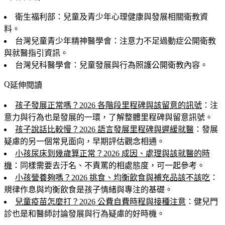
衛生福利部：兒童及青少年心理健康與發展相關衛教資
料。
台灣兒童青少年精神醫學會：注意力不足過動症公開衛教
與就醫指引資訊。
台灣兒科醫學會：兒童發展與行為照護公開衛教內容。
延伸閱讀
孩子發展正常嗎？2026 各階段里程碑與該留意的訊號
：注
意力與行為也是發展的一環，了解整體里程碑與留意訊號。
孩子說話比較慢？2026 語言發展里程碑與遲緩就醫
：發展
疑慮的另一個常見面向，早期評估觀念相通。
小孩尿床到幾歲算正常？2026 成因、處理與該就醫的時
機
：同樣需要去汙名、不責罵的相處態度，可一起參考。
小孩營養夠嗎？2026 挑食、均衡飲食與補充品該不該吃
：
規律作息與均衡飲食是孩子情緒與專注的基礎。
兒童疫苗怎麼打？2026 公費自費時程與接種注意
：健兒門
診也是和醫師討論發展與行為疑慮的好時機。