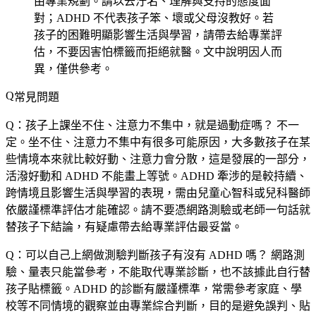
由專業規劃。請以去汙名、理解與支持的態度面
對；ADHD 不代表孩子笨、壞或父母沒教好。若
孩子的困難明顯影響生活與學習，請帶去給專業評
估，不要因害怕標籤而拒絕就醫。文中說明因人而
異，僅供參考。
常見問題
Q：孩子上課坐不住、注意力不集中，就是過動症嗎？
不一
定。坐不住、注意力不集中有很多可能原因，大多數孩子在某
些情境本來就比較好動、注意力會分散，這是發展的一部分，
活潑好動和 ADHD 不能畫上等號。ADHD 牽涉的是較持續、
跨情境且影響生活與學習的表現，需由兒童心智科或兒科醫師
依嚴謹標準評估才能確認。請不要憑網路測驗或老師一句話就
替孩子下結論，有疑慮帶去給專業評估最妥當。
Q：可以自己上網做測驗判斷孩子有沒有 ADHD 嗎？
網路測
驗、量表只能當參考，不能取代專業診斷，也不該據此自行替
孩子貼標籤。ADHD 的診斷有嚴謹標準，常需參考家庭、學
校等不同情境的觀察並由專業綜合判斷，目的是避免誤判、貼