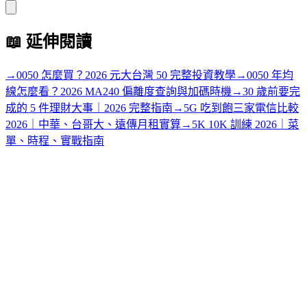
📖
延伸閱讀
→
0050 怎麼買？2026 元大台灣 50 完整投資教學
→
0050 年均
線怎麼看？2026 MA240 偏離度查詢與加碼時機
→
30 歲前要完
成的 5 件理財大事｜2026 完整指南
→
5G 吃到飽三家電信比較
2026｜中華、台哥大、遠傳月租實算
→
5K 10K 訓練 2026｜菜
單、時程、實戰指南