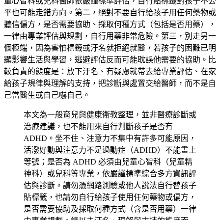
童心智科或兒科醫師依嚴謹標準評估，自行貼標籤對孩子不公
平也可能走錯方向。第二，
絕對不要自行給孩子用任何藥物或
聽信偏方
，是否需要協助、採取何種方式（包括是否用藥），
一律由專業評估與規劃，自行用藥非常危險。第三，
別走另一
個極端，因為害怕標籤或汙名就拒絕就醫
，若孩子的困難已明
顯影響生活與學習，逃避評估反而可能耽誤他需要的協助。比
較負責的態度是：放下汙名、有疑慮就帶去給專業評估、在家
給孩子規律與理解的支持，把診斷與處置交給醫師，而不是自
己當醫生或自己嚇自己。
本文為一般育兒與健康衛教整理，並非醫療診斷或
治療建議，也不能用來自行判斷孩子是否有
ADHD。坐不住、注意力不集中有許多可能原因，
活潑好動與注意力不足過動症（ADHD）不能畫上
等號；是否為 ADHD 必須由兒童心智科（兒童精
神科）或兒科等專業，依嚴謹標準綜合多方資訊評
估與診斷。請勿憑網路測驗或他人說法自行替孩子
貼標籤，也請勿自行給孩子使用任何藥物或偏方，
是否需要協助及採取何種方式（含是否用藥）一律