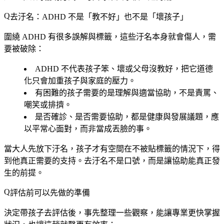
去汙名：ADHD 不是「教不好」也不是「壞孩子」
圍繞 ADHD 有很多誤解與標籤，這些汙名本身就會傷人，需
要被破除：
ADHD
不代表孩子笨、壞或父母沒教好
，把它道德
化只會加重孩子與家庭的壓力。
有困難的孩子需要的是
理解與適當協助
，不是責罵、
嘲笑或排擠。
是否確診、是否需要協助，都是
健康與發展議題
，應
以平常心面對，而非當成丟臉的事。
當大人先放下汙名，孩子才有空間在不被貼標籤的情況下，得
到他真正需要的支持。去汙名不是口號，而是讓協助能真正發
生的前提。
評估前可以先做的準備
決定帶孩子去評估後，事先整理一些觀察，能讓專業更快掌握