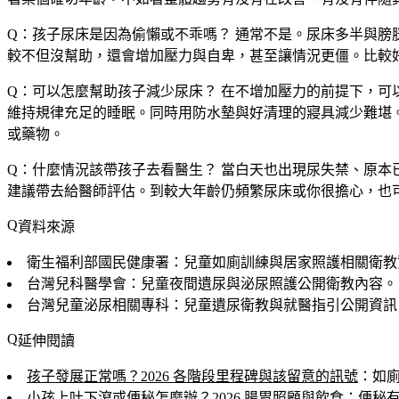
Q：孩子尿床是因為偷懶或不乖嗎？
通常不是。尿床多半與膀
較不但沒幫助，還會增加壓力與自卑，甚至讓情況更僵。比較
Q：可以怎麼幫助孩子減少尿床？
在不增加壓力的前提下，可
維持規律充足的睡眠。同時用防水墊與好清理的寢具減少難堪
或藥物。
Q：什麼情況該帶孩子去看醫生？
當白天也出現尿失禁、原本
建議帶去給醫師評估。到較大年齡仍頻繁尿床或你很擔心，也
資料來源
衛生福利部國民健康署：兒童如廁訓練與居家照護相關衛教
台灣兒科醫學會：兒童夜間遺尿與泌尿照護公開衛教內容。
台灣兒童泌尿相關專科：兒童遺尿衛教與就醫指引公開資訊
延伸閱讀
孩子發展正常嗎？2026 各階段里程碑與該留意的訊號
：如
小孩上吐下瀉或便秘怎麼辦？2026 腸胃照顧與飲食
：便秘