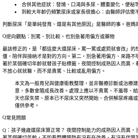
合併其他症狀
：發燒、口渴與多尿、體重變化、便秘
到較大年齡仍頻繁尿床或家長很擔心
：由醫師評估需
判斷尿床「是單純發育、還是有其他原因」是醫師的事。爸媽
逆向觀點：別罵、別比較，也別急著用偏方或藥物
最該修正的，是「都這麼大還尿床，罵一罵或處罰就會改」的
僵，陪伴與接納才是對的方向。第二，
別急著用偏方、來路不
著於某個確切年齡就替孩子貼標籤
，夜間控制成熟因人而異，
不放心就就醫，而不是責罵、比較或亂用偏方。
本文為一般育兒與健康衛教整理，並非醫療診斷或治療建
意，多數會隨成長改善。處理上應以不責罵、不羞辱、給
天也尿失禁、原本已不尿床又突然開始、合併解尿疼痛或
僅供參考。
常見問題
Q：孩子幾歲還尿床算正常？
夜間控制能力的成熟因人而異，
著某個確切年齡，不如看整體趨勢有沒有在改善、有沒有伴隨