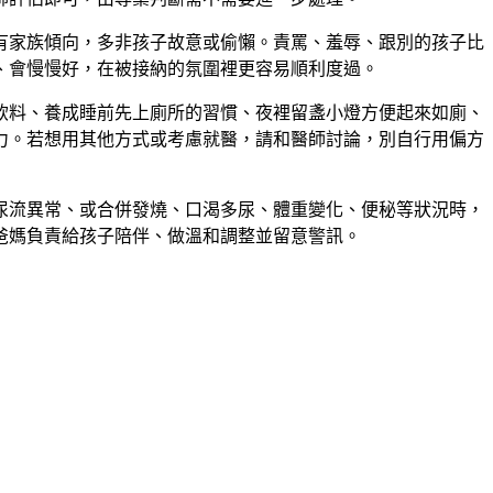
有家族傾向，多非孩子故意或偷懶。責罵、羞辱、跟別的孩子比
、會慢慢好，在被接納的氛圍裡更容易順利度過。
飲料、養成睡前先上廁所的習慣、夜裡留盞小燈方便起來如廁、
力。若想用其他方式或考慮就醫，請和醫師討論，別自行用偏方
尿流異常、或合併發燒、口渴多尿、體重變化、便秘等狀況時，
爸媽負責給孩子陪伴、做溫和調整並留意警訊。