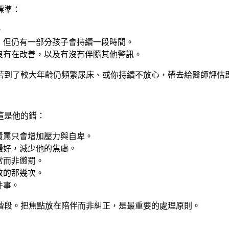
標準：
。
，但仍有一部分孩子會持續一段時間。
沒有在改善
，以及有沒有伴隨其他警訊。
若到了較大年齡仍頻繁尿床、或你持續不放心，帶去給醫師評估
這是他的錯：
責罵只會增加壓力與自卑。
慢好，減少他的焦慮。
常而非懲罰。
敗的那幾次。
件事。
階段。把焦點放在陪伴而非糾正，是最重要的處理原則。