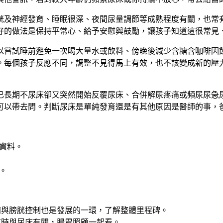
胱及神經發育、睡眠很深、夜間尿量調節等成熟程度有關，也常
好的做法是保持平常心、給予安慰與鼓勵，讓孩子知道這很常見
以嘗試睡前避免一次喝大量水或飲料、傍晚後減少含糖含咖啡因
。每個孩子反應不同，調整不見得馬上有效，也不該變成新的壓
已長期不尿床卻又突然開始反覆尿床、合併解尿疼痛或頻尿尿急
可以帶去問。判斷尿床是單純發育還是有其他原因是醫師的事，
資料。
。
廁與膀胱控制也是發展的一環，了解整體里程碑。
有時與尿床有關，腸胃照顧一起看。