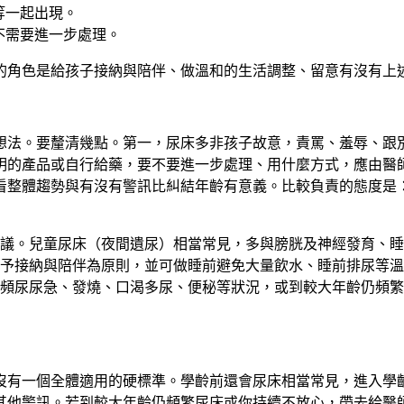
等一起出現。
不需要進一步處理。
的角色是給孩子接納與陪伴、做溫和的生活調整、留意有沒有上
想法。要釐清幾點。第一，
尿床多非孩子故意，責罵、羞辱、跟
明的產品或自行給藥
，要不要進一步處理、用什麼方式，應由醫
看整體趨勢與有沒有警訊比糾結年齡有意義。比較負責的態度是
議。兒童尿床（夜間遺尿）相當常見，多與膀胱及神經發育、睡
予接納與陪伴為原則，並可做睡前避免大量飲水、睡前排尿等溫
頻尿尿急、發燒、口渴多尿、便秘等狀況，或到較大年齡仍頻繁
沒有一個全體適用的硬標準。學齡前還會尿床相當常見，進入學
其他警訊。若到較大年齡仍頻繁尿床或你持續不放心，帶去給醫