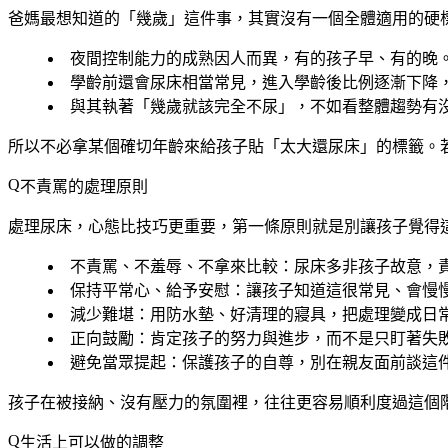
爸媽最想知道的「幾歲」這件事，其實沒有一個全體適用的硬
夜間控制能力的成熟
因人而異
，有的孩子早、有的晚
學齡前還會尿床
相當常見
，進入學齡後比例逐漸下降
與其執著「幾歲就該完全不尿」，不如看
整體趨勢有
所以不必拿某個確切年齡來給孩子貼「太大還尿床」的標籤。
不責罵的處理原則
處理尿床，心態比技巧更重要，第一條原則就是別讓孩子覺得
不責罵、不羞辱、不拿來比較
：尿床多非孩子故意，
保持平常心、給予安慰
：讓孩子知道這很常見、會慢
減少難堪
：用防水墊、好清理的寢具，把處理變成日
正向鼓勵
：肯定孩子的努力與進步，而不是只盯著失
避免當眾提起
：保護孩子的自尊，別在親友面前談這
孩子在被接納、沒有壓力的氛圍裡，往往更容易順利度過這個
生活上可以做的調整