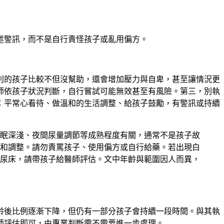
述警訊，而不是自行責怪孩子或亂用偏方。
別的孩子比較不但沒幫助，還會增加壓力與自卑
，甚至讓情況更
師依孩子狀況判斷，自行嘗試可能無效甚至有風險。第三，
別執
：平常心看待、做溫和的生活調整、給孩子鼓勵，有警訊或持續
眠深淺、夜間尿量調節等成熟程度有關，通常不是孩子故
和調整。請勿責罵孩子、使用偏方或自行給藥。若出現白
尿床，請帶孩子給醫師評估。文中年齡與範圍因人而異，
齡後比例逐漸下降，但仍有一部分孩子會持續一段時間。與其執
師評估即可，由專業判斷需不需要進一步處理。