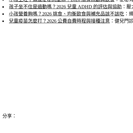
孩子坐不住是過動嗎？2026 兒童 ADHD 的評估與協助
：壓
小孩營養夠嗎？2026 挑食、均衡飲食與補充品該不該吃
：
兒童疫苗怎麼打？2026 公費自費時程與接種注意
：健兒門
分享：