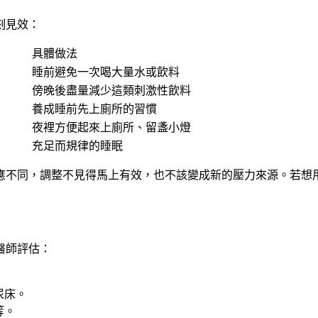
刻見效：
具體做法
睡前避免一次喝大量水或飲料
傍晚後盡量減少這類刺激性飲料
養成睡前先上廁所的習慣
夜裡方便起來上廁所、留盞小燈
充足而規律的睡眠
應不同，調整不見得馬上有效，也不該變成新的壓力來源。若想
醫師評估：
尿床。
等。