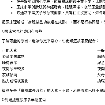
在學齡前到國小階段，
還會尿床的孩子並不少
，比例
尿床多半與
膀胱與神經發育、睡眠深淺、夜間尿量調
它通常
不是孩子故意或偷懶
，責罵往往沒幫助，還會
把尿床理解成「身體某些功能還在成熟」，而不是行為問題，
尿床常見的成因有哪些
了解可能的原因，能讓你更平常心，也更知道該怎麼配合：
可能因素
一般
發育尚未成熟
膀胱
睡得很深
尿意
夜間尿量較多
夜間
家族傾向
父母
壓力或環境變化
換環
這些多是「會隨成長改善」的因素。不過，若是原本已經不尿
到幾歲還尿床多半屬正常