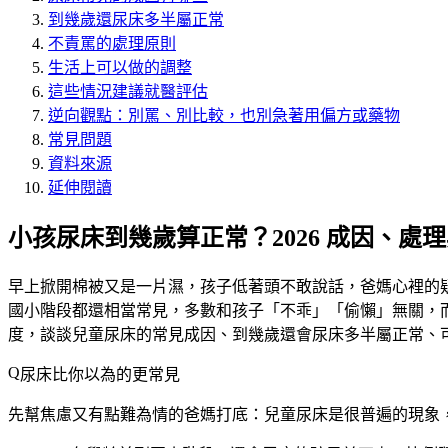
到幾歲還尿床多半屬正常
不責罵的處理原則
生活上可以做的調整
這些情況建議就醫評估
逆向觀點：別罵、別比較，也別急著用偏方或藥物
常見問題
資料來源
延伸閱讀
小孩尿床到幾歲算正常？2026 成因、處
早上掀開棉被又是一片濕，孩子低著頭不敢說話，爸媽心裡的
國小階段都還相當常見，多數和孩子「不乖」「偷懶」無關，
度，談談兒童尿床的常見成因、到幾歲還會尿床多半屬正常、
尿床比你以為的更常見
先幫焦慮又有點難為情的爸媽打底：兒童尿床是很普遍的現象