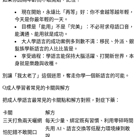
現在開始，永遠比「再等」好
：你不會越等越年輕，
今天是你最年輕的一天。
目標是「能用」不是「完美」
：不必苛求母語口音，
能溝通、能用就是成功。
大人學語言的成功案例多到數不清
：移民、外派、銀
髮族學新語言的人比比皆是。
享受過程
：學語言能保持大腦活躍、打開新世界，本
身就是樂趣與收穫。
別讓「我太老了」這個迷思，奪走你學一個新語言的可能。
成人學習者常見的卡關與解方
把成人學語言最常見的卡關點和解方對照，對症下藥：
卡關
解方
三天打魚兩天曬網
每天少量、綁定既有習慣、利用零碎時間
先用 AI、語言交換等低壓力環境練到敢
怕犯錯不敢開口
說