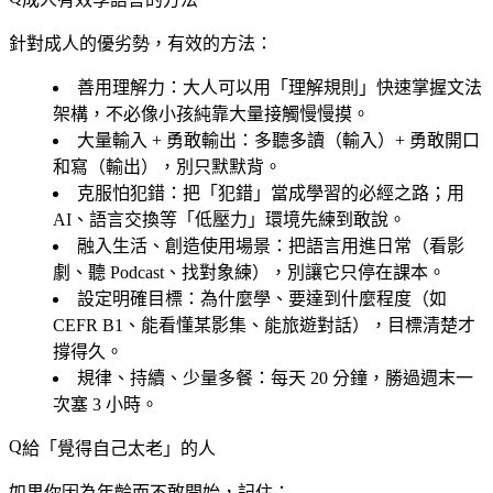
針對成人的優劣勢，有效的方法：
善用理解力
：大人可以用「理解規則」快速掌握文法
架構，不必像小孩純靠大量接觸慢慢摸。
大量輸入 + 勇敢輸出
：多聽多讀（輸入）+ 勇敢開口
和寫（輸出），別只默默背。
克服怕犯錯
：把「犯錯」當成學習的必經之路；用
AI、語言交換等「低壓力」環境先練到敢說。
融入生活、創造使用場景
：把語言用進日常（看影
劇、聽 Podcast、找對象練），別讓它只停在課本。
設定明確目標
：為什麼學、要達到什麼程度（如
CEFR B1、能看懂某影集、能旅遊對話），目標清楚才
撐得久。
規律、持續、少量多餐
：每天 20 分鐘，勝過週末一
次塞 3 小時。
給「覺得自己太老」的人
如果你因為年齡而不敢開始，記住：