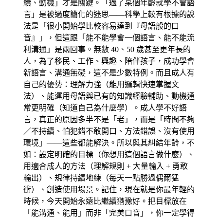
續、動機」才是關鍵。「過了某個年齡就學不會語
言」是被過度簡化的迷思——科學上較有根據的說
法是「很小開始學比較容易達到『母語般的口
音』」，但這跟「能不能學會一個語言、能不能流
利溝通」是兩回事。無數 40、50 歲甚至更年長的
人，為了移民、工作、興趣、陪伴孩子，成功學會
新語言、溝通無礙，這不是少數特例。而且成人有
自己的優勢：理解力強（能用邏輯快速掌握文
法）、能運用母語與已有的知識經驗輔助、動機通
常更明確（知道自己為什麼學）。成人學不好語
言，真正的原因多半不是「老」，而是「時間不夠
／不持續、怕犯錯不敢開口、方法錯誤、沒有使用
環境」——這些都能解決。所以與其糾結年齡，不
如：設定明確的目標（你想用這個語言做什麼）、
用適合成人的方法（理解規則 + 大量輸入 + 勇敢
輸出）、規律持續地練（每天一點勝過偶爾猛
衝）、創造使用場景。記住，現在就是你最年輕的
時候，今天開始永遠比繼續猶豫好。把目標放在
「能溝通、能用」而非「完美口音」，你一定學得