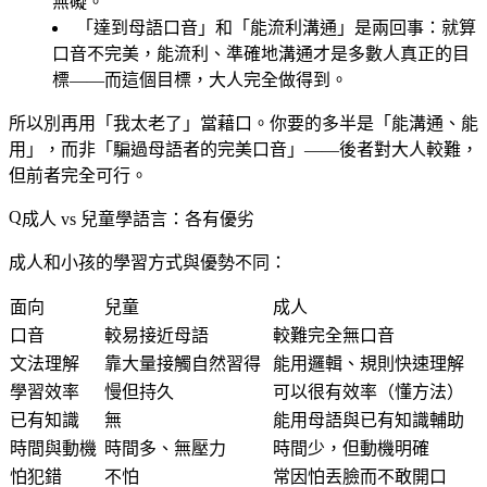
無礙。
「達到母語口音」和「能流利溝通」是兩回事
：就算
口音不完美，能流利、準確地溝通才是多數人真正的目
標——而這個目標，大人完全做得到。
所以別再用「我太老了」當藉口。你要的多半是「能溝通、能
用」，而非「騙過母語者的完美口音」——後者對大人較難，
但前者完全可行。
成人 vs 兒童學語言：各有優劣
成人和小孩的學習方式與優勢不同：
面向
兒童
成人
口音
較易接近母語
較難完全無口音
文法理解
靠大量接觸自然習得
能用邏輯、規則快速理解
學習效率
慢但持久
可以很有效率（懂方法）
已有知識
無
能用母語與已有知識輔助
時間與動機
時間多、無壓力
時間少，但動機明確
怕犯錯
不怕
常因怕丟臉而不敢開口