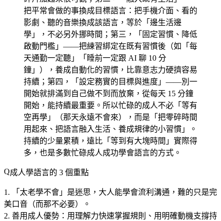
把平常會做的事換成目標語言：把手機介面、看的
影劇、聽的音樂換成該語言，等於「邊生活邊
學」，不必另外挪時間；第三，「固定習慣、降低
啟動門檻」——把練習綁定在既有習慣後（如「每
天通勤一定聽」「睡前一定跟 AI 聊 10 分
鐘」），養成自動化的習慣，比靠意志力硬擠容易
持續；第四，「設定務實的目標與進度」——別一
開始就排滿到自己做不到而放棄，從每天 15 分鐘
開始，能持續最重要。所以忙碌的成人不必「等有
空再學」（那天永遠不會來），而是「把零碎時間
用起來、把語言融入生活、養成規律的小習慣」。
持續的少量累積，遠比「等到有大塊時間」實際得
多，也是多數忙碌成人成功學會語言的方式。
成人學語言的 3 個重點
「太老學不會」是迷思
，大人能學會流利溝通，難的只是完
美口音（而那不必要）。
善用成人優勢
：用理解力快速掌握規則、用明確動機支撐持