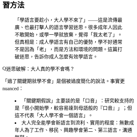
習方法
「學語言要趁小，大人學不來了」——這是流傳最
廣、也最打擊人的語言學習迷思。很多成年人因此
不敢開始，或學一學就放棄，覺得「我太老了」。
但真相是：成人學語言有自己的優勢，學不好通常
不是因為「老」，而是方法和環境的問題。這篇打
破迷思，告訴你成人怎麼有效學語言。
迷思破解：大人真的學不會嗎？
「過了關鍵期就學不會」是個被過度簡化的說法。事實更
nuanced：
「關鍵期假說」主要談的是「口音」
：研究較支持的
是「很小開始學，較容易達到母語般的『口音』」；但
這不代表「大人學不會一個語言」。
大人完全能學會新語言到流利、實用的程度
：無數成
年人為了工作、移民、興趣學會第二、第三語言，溝通