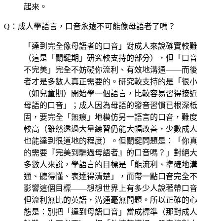
起來。
Q：成人學語言，口音永遠不可能像母語者了嗎？
「達到完全像母語者的口音」對成人來說確實較難
（這是「關鍵期」研究較支持的部分），但「口音
不完美」完全不妨礙你流利、有效地溝通——而後
者才是多數人真正需要的。研究較支持的是「很小
（如兒童期）開始學一個語言，比較容易習得接近
母語的口音」；成人因為母語的發音習慣已根深柢
固，要完全「無痕」地模仿另一語言的口音，難度
較高（雖然透過大量練習仍能大幅改善，少數成人
也能達到很道地的程度）。但關鍵問題是：「你真
的需要『完美到騙過母語者』的口音嗎？」對絕大
多數人來說，學語言的目標是「能流利、準確地溝
通、聽得懂、表達得清楚」，而帶一點口音完全不
影響這個目標——想想世界上有多少人說著帶口音
但流利無比的英語，溝通毫無問題。所以正確的心
態是：別把「達到母語口音」當成標準（那對成人