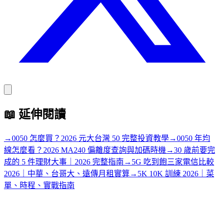
📖
延伸閱讀
→
0050 怎麼買？2026 元大台灣 50 完整投資教學
→
0050 年均
線怎麼看？2026 MA240 偏離度查詢與加碼時機
→
30 歲前要完
成的 5 件理財大事｜2026 完整指南
→
5G 吃到飽三家電信比較
2026｜中華、台哥大、遠傳月租實算
→
5K 10K 訓練 2026｜菜
單、時程、實戰指南