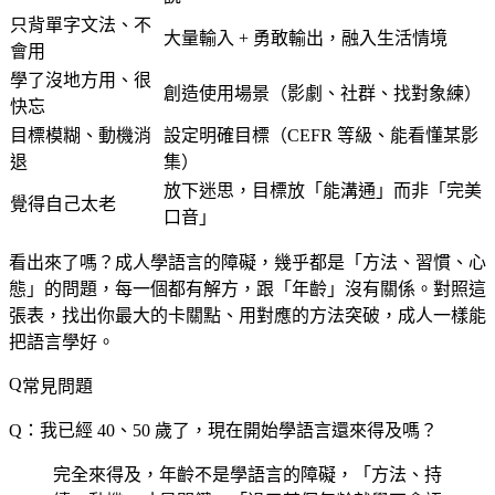
只背單字文法、不
大量輸入 + 勇敢輸出，融入生活情境
會用
學了沒地方用、很
創造使用場景（影劇、社群、找對象練）
快忘
目標模糊、動機消
設定明確目標（CEFR 等級、能看懂某影
退
集）
放下迷思，目標放「能溝通」而非「完美
覺得自己太老
口音」
看出來了嗎？成人學語言的障礙，幾乎都是「方法、習慣、心
態」的問題，每一個都有解方，跟「年齡」沒有關係。對照這
張表，找出你最大的卡關點、用對應的方法突破，成人一樣能
把語言學好。
常見問題
Q：我已經 40、50 歲了，現在開始學語言還來得及嗎？
完全來得及，年齡不是學語言的障礙，「方法、持