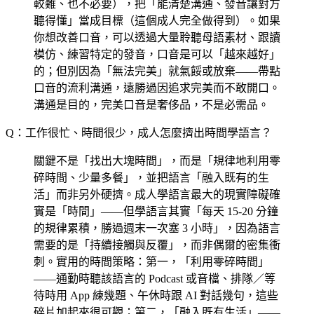
較難、也不必要），把「能清楚溝通、發音讓對方
聽得懂」當成目標（這個成人完全做得到）。如果
你想改善口音，可以透過大量聆聽母語素材、跟讀
模仿、練習特定的發音，口音是可以「越來越好」
的；但別因為「無法完美」就氣餒或放棄——帶點
口音的流利溝通，遠勝過因追求完美而不敢開口。
溝通是目的，完美口音是奢侈品，不是必需品。
Q：工作很忙、時間很少，成人怎麼擠出時間學語言？
關鍵不是「找出大塊時間」，而是「規律地利用零
碎時間、少量多餐」，並把語言「融入既有的生
活」而非另外硬擠。成人學語言最大的現實障礙確
實是「時間」——但學語言其實「每天 15-20 分鐘
的規律累積，勝過週末一次塞 3 小時」，因為語言
需要的是「持續接觸與反覆」，而非偶爾的密集衝
刺。實用的時間策略：第一，「利用零碎時間」
——通勤時聽該語言的 Podcast 或音檔、排隊／等
待時用 App 練幾題、午休時跟 AI 對話幾句，這些
碎片加起來很可觀；第二，「融入既有生活」——