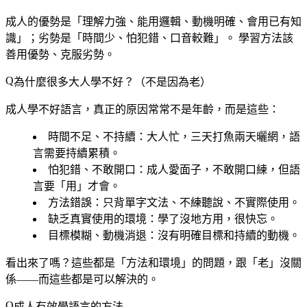
成人的優勢是「理解力強、能用邏輯、動機明確、會用已有知
識」；劣勢是「時間少、怕犯錯、口音較難」。
學習方法該
善用優勢、克服劣勢。
為什麼很多大人學不好？（不是因為老）
成人學不好語言，真正的原因常常不是年齡，而是這些：
時間不足、不持續
：大人忙，三天打魚兩天曬網，語
言需要持續累積。
怕犯錯、不敢開口
：成人愛面子，不敢開口練，但語
言要「用」才會。
方法錯誤
：只背單字文法、不練聽說、不實際使用。
缺乏真實使用的環境
：學了沒地方用，很快忘。
目標模糊、動機消退
：沒有明確目標和持續的動機。
看出來了嗎？這些都是「方法和環境」的問題，跟「老」沒關
係——而這些都是可以解決的。
成人有效學語言的方法