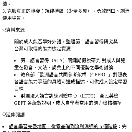
續。
克服真正的障礙
：規律持續（少量多餐）、勇敢開口、創造
使用場景。
資料來源
關於成人能否學好外語，整理第二語言習得研究與
台灣可取得的能力檢定資源：
第二語言習得（SLA）關鍵期假說研究
對成人與兒
童在發音、文法、詞彙上的不同優勢之學術討論
教育部「歐洲語言共同參考架構（CEFR）」對照表
各語言能力等級的具體可達成描述，可供成人設定學習
目標
財團法人語言訓練測驗中心（LTTC）
全民英檢
GEPT 各級數說明，成人自學者常用的能力檢核標準
延伸閱讀
語言學習完整地圖｜從零基礎到流利溝通的 5 個階段
：完