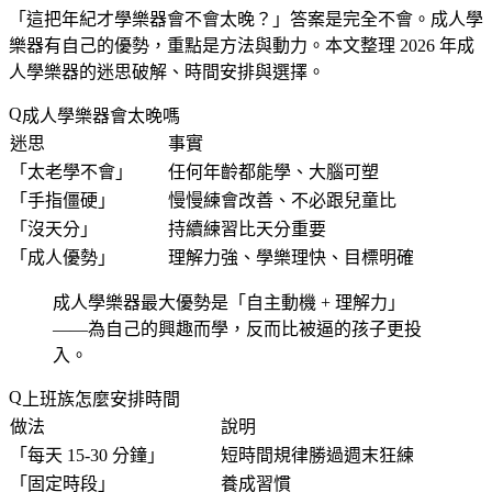
「
這把年紀才學樂器會不會太晚？
」答案是完全不會。成人學
樂器有自己的優勢，重點是方法與動力。本文整理 2026 年成
人學樂器的迷思破解、時間安排與選擇。
成人學樂器會太晚嗎
迷思
事實
「
太老學不會
」
任何年齡都能學、大腦可塑
「
手指僵硬
」
慢慢練會改善、不必跟兒童比
「
沒天分
」
持續練習比天分重要
「
成人優勢
」
理解力強、學樂理快、目標明確
成人學樂器最大優勢是「
自主動機 + 理解力
」
——為自己的興趣而學，反而比被逼的孩子更投
入。
上班族怎麼安排時間
做法
說明
「
每天 15-30 分鐘
」
短時間規律勝過週末狂練
「
固定時段
」
養成習慣