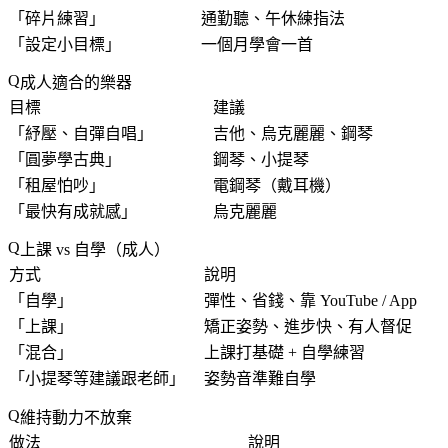
「
碎片練習
」
通勤聽、午休練指法
「
設定小目標
」
一個月學會一首
成人適合的樂器
目標
建議
「
紓壓、自彈自唱
」
吉他、烏克麗麗、鋼琴
「
圓夢學古典
」
鋼琴、小提琴
「
租屋怕吵
」
電鋼琴（戴耳機）
「
最快有成就感
」
烏克麗麗
上課 vs 自學（成人）
方式
說明
「
自學
」
彈性、省錢、靠 YouTube / App
「
上課
」
矯正姿勢、進步快、有人督促
「
混合
」
上課打基礎 + 自學練習
「
小提琴等建議跟老師
」
姿勢音準難自學
維持動力不放棄
做法
說明