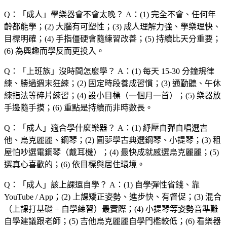
Q：「
成人
」學樂器會不會太晚？
A：(1) 完全不會、任何年
齡都能學；(2) 大腦有可塑性；(3) 成人理解力強、學樂理快、
目標明確；(4) 手指僵硬會隨練習改善；(5) 持續比天分重要；
(6) 為興趣而學反而更投入。
Q：「
上班族
」沒時間怎麼學？
A：(1) 每天 15-30 分鐘規律
練、勝過週末狂練；(2) 固定時段養成習慣；(3) 通勤聽、午休
練指法等碎片練習；(4) 設小目標（一個月一首）；(5) 樂器放
手邊隨手摸；(6) 重點是持續而非時數長。
Q：「
成人
」適合學什麼樂器？
A：(1) 紓壓自彈自唱選吉
他、烏克麗麗、鋼琴；(2) 圓夢學古典選鋼琴、小提琴；(3) 租
屋怕吵選電鋼琴（戴耳機）；(4) 最快成就感選烏克麗麗；(5)
選真心喜歡的；(6) 依目標與居住環境。
Q：「
成人
」該上課還自學？
A：(1) 自學彈性省錢、靠
YouTube / App；(2) 上課矯正姿勢、進步快、有督促；(3) 混合
（上課打基礎 + 自學練習）最實際；(4) 小提琴等姿勢音準難
自學建議跟老師；(5) 吉他烏克麗麗自學門檻較低；(6) 看樂器