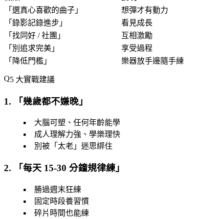
「
選真心喜歡的曲子
」
想彈才有動力
「
錄影記錄進步
」
看見成長
「
找同好 / 社團
」
互相激勵
「
別追求完美
」
享受過程
「
降低門檻
」
樂器放手邊隨手練
5 大實戰建議
1. 「
幾歲都不嫌晚
」
大腦可塑、任何年齡能學
成人理解力強、學樂理快
別被「太老」迷思綁住
2. 「
每天 15-30 分鐘規律練
」
勝過週末狂練
固定時段養習慣
碎片時間也能練