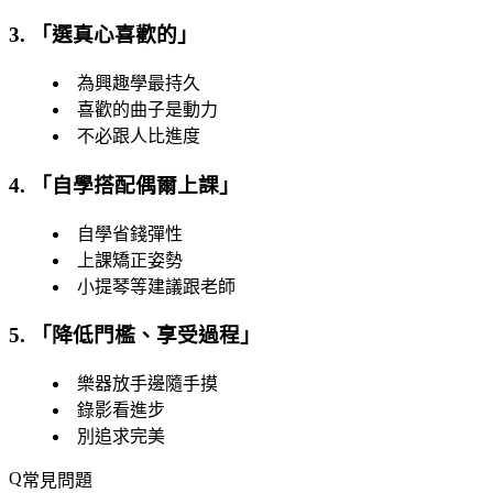
3. 「
選真心喜歡的
」
為興趣學最持久
喜歡的曲子是動力
不必跟人比進度
4. 「
自學搭配偶爾上課
」
自學省錢彈性
上課矯正姿勢
小提琴等建議跟老師
5. 「
降低門檻、享受過程
」
樂器放手邊隨手摸
錄影看進步
別追求完美
常見問題