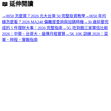
📖
延伸閱讀
→
0050 怎麼買？2026 元大台灣 50 完整投資教學
→
0050 年均
線怎麼看？2026 MA240 偏離度查詢與加碼時機
→
30 歲前要完
成的 5 件理財大事｜2026 完整指南
→
5G 吃到飽三家電信比較
2026｜中華、台哥大、遠傳月租實算
→
5K 10K 訓練 2026｜菜
單、時程、實戰指南