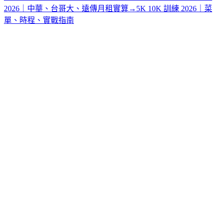
2026｜中華、台哥大、遠傳月租實算
→
5K 10K 訓練 2026｜菜
單、時程、實戰指南