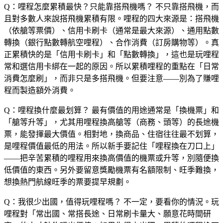
Q：哩程怎麼累積最快？只能靠搭飛機嗎？
不只靠搭飛機，而
且對多數人來說搭飛機累積有限。哩程的四大來源是：搭飛機
（依艙等票價）、信用卡刷卡（通常是最大來源）、通用點數
轉換（銀行點數轉航空哩程）、合作消費（訂房購物等）。真
正累積快的是「信用卡刷卡」和「點數轉換」，這也是玩哩程
常和選信用卡綁在一起的原因。所以累積哩程的重點在「日常
消費怎麼刷」，而非只是多搭飛機。但要注意——別為了賺哩
程而製造額外消費。
Q：哩程換什麼最划算？
最有價值的用途通常是「換機票」和
「艙等升等」，尤其用哩程換高艙等（商務、頭等）的長途機
票，能發揮最大價值。相對地，換商品、住宿往往最不划算，
是哩程價值最低的用法。所以新手要記住「哩程換在刀口上」
——把辛苦累積的哩程用來換高價值的機票或升等，別隨便換
低價值的東西。另外要留意獎勵機票有名額限制、旺季難換，
想換熱門航線旺季的票要提早規劃。
Q：我很少出國，值得玩哩程嗎？
不一定，要看你的情況。玩
哩程對「常出國、常搭長途、日常刷卡量大、願意花時間研