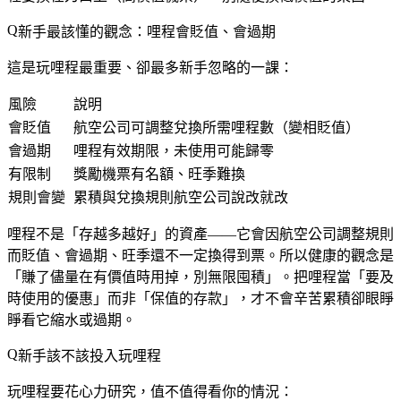
新手最該懂的觀念：哩程會貶值、會過期
這是玩哩程最重要、卻最多新手忽略的一課：
風險
說明
會貶值
航空公司可調整兌換所需哩程數（變相貶值）
會過期
哩程有效期限，未使用可能歸零
有限制
獎勵機票有名額、旺季難換
規則會變
累積與兌換規則航空公司說改就改
哩程不是「存越多越好」的資產——它會因航空公司調整規則
而貶值、會過期、旺季還不一定換得到票。所以健康的觀念是
「賺了儘量在有價值時用掉，別無限囤積」。把哩程當「要及
時使用的優惠」而非「保值的存款」，才不會辛苦累積卻眼睜
睜看它縮水或過期。
新手該不該投入玩哩程
玩哩程要花心力研究，值不值得看你的情況：