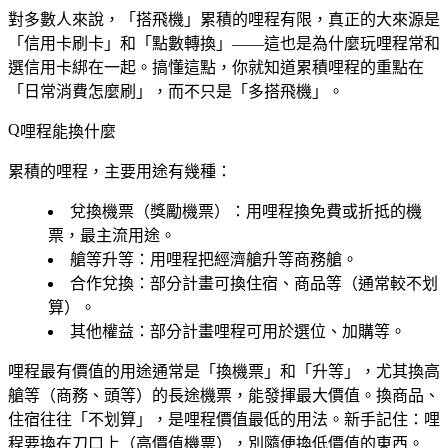
對多數人來說，「搭飛機」累積的哩程有限，真正的大來源是
「信用卡刷卡」和「點數轉換」——這也是為什麼玩哩程常和
選信用卡綁在一起。搞懂這點，你就知道累積哩程的重點在
「日常消費怎麼刷」，而不只是「多搭飛機」。
哩程能換什麼
累積的哩程，主要用途有幾種：
兌換機票（獎勵機票）
：用哩程換免費或折抵的機
票，最主流用途。
艙等升等
：用哩程把經濟艙升等商務艙。
合作兌換
：部分計畫可換住宿、商品等（通常較不划
算）。
其他權益
：部分計畫哩程可用於選位、加購等。
哩程最有價值的用途通常是「換機票」和「升等」，尤其換高
艙等（商務、頭等）的長途機票，能發揮最大價值。換商品、
住宿往往「不划算」，是哩程價值最低的用法。新手記住：哩
程要換在刀口上（高價值機票），別隨便換低價值的東西。