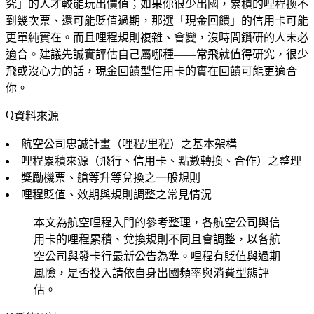
究」的人才較能玩出價值；如果你很少出國，累積的哩程換不
到幾次票、還可能貶值過期，那選「現金回饋」的信用卡可能
更單純實在。而且哩程規則複雜、會變，沒時間鑽研的人未必
適合。建議先誠實評估自己屬哪種——常飛就值得研究，很少
飛或沒心力的話，現金回饋型信用卡的實在回饋可能更適合
你。
資料來源
航空公司忠誠計畫（哩程/里程）之基本架構
哩程累積來源（飛行、信用卡、點數轉換、合作）之整理
獎勵機票、艙等升等兌換之一般規則
哩程貶值、效期與規則調整之常見情況
本文為航空哩程入門的參考整理，各航空公司與信
用卡的哩程累積、兌換規則不同且會調整，以各航
空公司與發卡行最新公告為準。哩程有貶值與過期
風險，是否投入請依自身出國頻率與消費型態評
估。