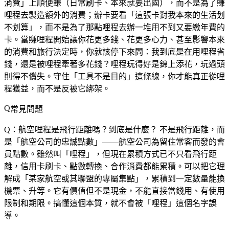
消費」上順便賺（日常刷卡、本來就要出國），而不是為了賺
哩程去製造額外的消費；辦卡要看「這張卡對我本來的生活划
不划算」，而不是為了那點哩程去辦一堆用不到又要繳年費的
卡。當賺哩程開始讓你花更多錢、花更多心力、甚至影響本來
的消費和旅行決定時，你就該停下來問：我到底是在用哩程省
錢，還是被哩程牽著多花錢？哩程玩得好是錦上添花，玩過頭
則得不償失。守住「工具不是目的」這條線，你才能真正從哩
程獲益，而不是反被它綁架。
常見問題
Q：航空哩程是飛行距離嗎？到底是什麼？
不是飛行距離，而
是「航空公司的忠誠點數」——航空公司為留住常客而發的會
員點數。雖然叫「哩程」，但現在累積方式已不只看飛行距
離，信用卡刷卡、點數轉換、合作消費都能累積。可以把它理
解成「某家航空或其聯盟的專屬集點」，累積到一定數量能換
機票、升等。它有價值但不是現金，不能直接當錢用、有使用
限制和期限。搞懂這個本質，就不會被「哩程」這個名字誤
導。