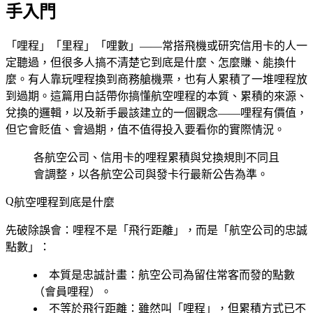
手入門
「哩程」「里程」「哩數」——常搭飛機或研究信用卡的人一
定聽過，但很多人搞不清楚它到底是什麼、怎麼賺、能換什
麼。有人靠玩哩程換到商務艙機票，也有人累積了一堆哩程放
到過期。這篇用白話帶你搞懂航空哩程的本質、累積的來源、
兌換的邏輯，以及新手最該建立的一個觀念——哩程有價值，
但它會貶值、會過期，值不值得投入要看你的實際情況。
各航空公司、信用卡的哩程累積與兌換規則不同且
會調整，以各航空公司與發卡行最新公告為準。
航空哩程到底是什麼
先破除誤會：哩程不是「飛行距離」，而是「航空公司的忠誠
點數」：
本質是忠誠計畫
：航空公司為留住常客而發的點數
（會員哩程）。
不等於飛行距離
：雖然叫「哩程」，但累積方式已不