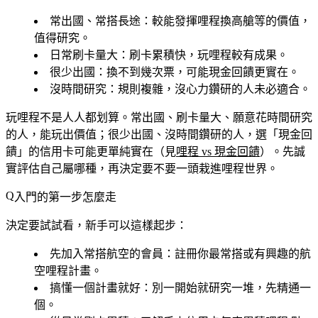
常出國、常搭長途
：較能發揮哩程換高艙等的價值，
值得研究。
日常刷卡量大
：刷卡累積快，玩哩程較有成果。
很少出國
：換不到幾次票，可能現金回饋更實在。
沒時間研究
：規則複雜，沒心力鑽研的人未必適合。
玩哩程不是人人都划算。常出國、刷卡量大、願意花時間研究
的人，能玩出價值；很少出國、沒時間鑽研的人，選「現金回
饋」的信用卡可能更單純實在（見
哩程 vs 現金回饋
）。先誠
實評估自己屬哪種，再決定要不要一頭栽進哩程世界。
入門的第一步怎麼走
決定要試試看，新手可以這樣起步：
先加入常搭航空的會員
：註冊你最常搭或有興趣的航
空哩程計畫。
搞懂一個計畫就好
：別一開始就研究一堆，先精通一
個。