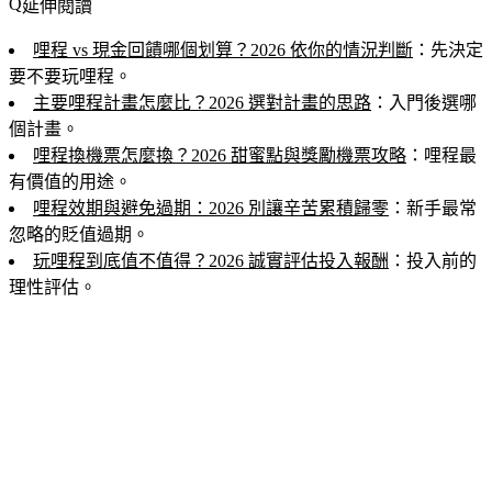
延伸閱讀
哩程 vs 現金回饋哪個划算？2026 依你的情況判斷
：先決定
要不要玩哩程。
主要哩程計畫怎麼比？2026 選對計畫的思路
：入門後選哪
個計畫。
哩程換機票怎麼換？2026 甜蜜點與獎勵機票攻略
：哩程最
有價值的用途。
哩程效期與避免過期：2026 別讓辛苦累積歸零
：新手最常
忽略的貶值過期。
玩哩程到底值不值得？2026 誠實評估投入報酬
：投入前的
理性評估。