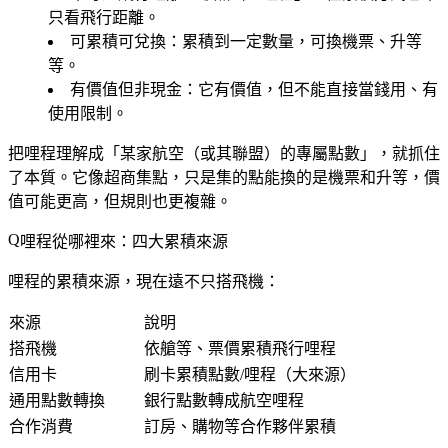
只看飛行距離。
可累積可兌換
：累積到一定數量，可換機票、升等
等。
有價值但非現金
：它有價值，但不能直接當錢用、有
使用限制。
把哩程理解成「某家航空（或其聯盟）的專屬點數」，就抓住
了本質。它像超商集點，只是集的點能換的是機票和升等，價
值可能更高，但規則也更複雜。
哩程從哪裡來：四大累積來源
哩程的累積來源，現在遠不只搭飛機：
來源
說明
搭飛機
依艙等、票價累積飛行哩程
信用卡
刷卡累積點數/哩程（大來源）
通用點數轉換
銀行點數轉成航空哩程
合作消費
訂房、購物等合作夥伴累積