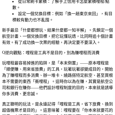
從日常刷卡累積
：了解手上信用卡怎麼累積哩程/點
數。
設定一個兌換目標
：例如「換一趟東京來回」，有目
標較有動力也不亂囤。
新手最忌「什麼都想玩、結果什麼都一知半解」。先鎖定一個
航空計畫、一個兌換目標，把它玩懂玩透，比同時追十個計畫
有效。有了成功換一次票的經驗，再決定要不要深入。
逆向觀點：哩程是工具不是目的，別為賺哩程而消費
玩哩程最容易掉進的陷阱，是「本末倒置」——原本哩程是
「順便賺、用來省旅費」的工具，玩著玩著卻變成目的，開始
為了賺哩程而多消費、辦一堆卡、繞路搭特定航空、甚至買根
本不需要的東西「衝哩程」。這時你以為在賺，其實是航空公
司和銀行在賺你——他們設計哩程制度的目的，本來就是誘導
你多消費、更忠誠。
真正聰明的玩法，是永遠記得「哩程是工具，省下旅費、換到
超值機票才是目的」。這意味著：哩程要在「你本來就要花的