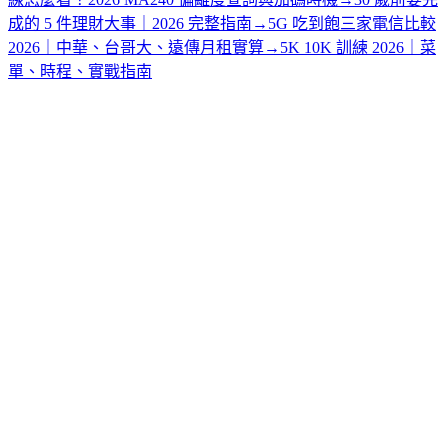
成的 5 件理財大事｜2026 完整指南
→
5G 吃到飽三家電信比較
2026｜中華、台哥大、遠傳月租實算
→
5K 10K 訓練 2026｜菜
單、時程、實戰指南