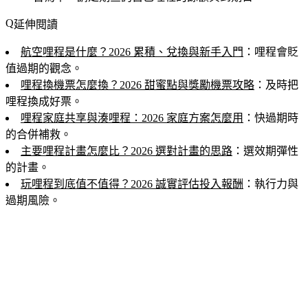
延伸閱讀
航空哩程是什麼？2026 累積、兌換與新手入門
：哩程會貶
值過期的觀念。
哩程換機票怎麼換？2026 甜蜜點與獎勵機票攻略
：及時把
哩程換成好票。
哩程家庭共享與湊哩程：2026 家庭方案怎麼用
：快過期時
的合併補救。
主要哩程計畫怎麼比？2026 選對計畫的思路
：選效期彈性
的計畫。
玩哩程到底值不值得？2026 誠實評估投入報酬
：執行力與
過期風險。