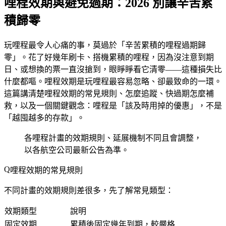
哩程效期與避免過期：2026 別讓辛苦累
積歸零
玩哩程最令人心痛的事，莫過於「辛苦累積的哩程過期歸
零」。花了好幾年刷卡、搭機累積的哩程，因為沒注意到期
日、或想換的票一直沒搶到，眼睜睜看它清零——這種損失比
什麼都嘔。哩程效期是玩哩程最容易忽略、卻最致命的一環。
這篇講清楚哩程效期的常見規則、怎麼追蹤、快過期怎麼補
救，以及一個關鍵觀念：哩程是「該及時用掉的優惠」，不是
「越囤越多的存款」。
各哩程計畫的效期規則、延展機制不同且會調整，
以各航空公司最新公告為準。
哩程效期的常見規則
不同計畫的效期規則差很多，先了解常見類型：
效期類型
說明
固定效期
累積後固定幾年到期，較嚴格