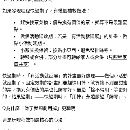
如果發現哩程快過期了，有幾個補救做法：
趕快找票兌換
：優先換有價值的票，就算不是最甜蜜
點。
做個活動延效期
：若是「有活動就延展」的計畫，做
點小活動延期。
小額兌換保留
：換點小東西，避免整批歸零。
轉移或合併
：部分計畫可轉給家人或合併（見
哩程家
庭共享
）。
快過期時，「有活動就延展」的計畫最好處理——做個小活動
就延期了。固定效期的計畫則要趕快用掉，就算換不到最甜蜜
的票，換到有價值的票也比歸零好。最忌「捨不得用、等更好
的、結果過期」——快過期時，「用掉」永遠勝過「歸零」。
為什麼「賺了就規劃用掉」更聰明
這是玩哩程效期最核心的心法：