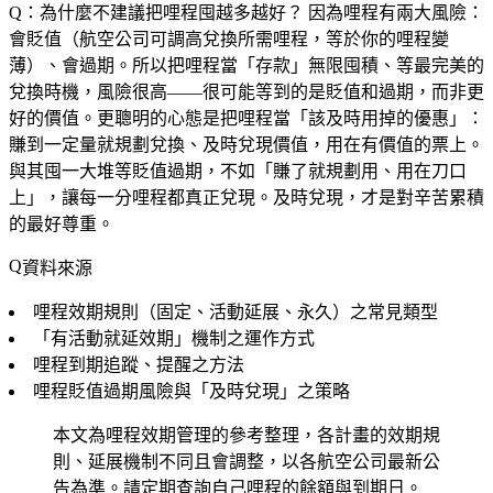
Q：為什麼不建議把哩程囤越多越好？
因為哩程有兩大風險：
會貶值（航空公司可調高兌換所需哩程，等於你的哩程變
薄）、會過期。所以把哩程當「存款」無限囤積、等最完美的
兌換時機，風險很高——很可能等到的是貶值和過期，而非更
好的價值。更聰明的心態是把哩程當「該及時用掉的優惠」：
賺到一定量就規劃兌換、及時兌現價值，用在有價值的票上。
與其囤一大堆等貶值過期，不如「賺了就規劃用、用在刀口
上」，讓每一分哩程都真正兌現。及時兌現，才是對辛苦累積
的最好尊重。
資料來源
哩程效期規則（固定、活動延展、永久）之常見類型
「有活動就延效期」機制之運作方式
哩程到期追蹤、提醒之方法
哩程貶值過期風險與「及時兌現」之策略
本文為哩程效期管理的參考整理，各計畫的效期規
則、延展機制不同且會調整，以各航空公司最新公
告為準。請定期查詢自己哩程的餘額與到期日。