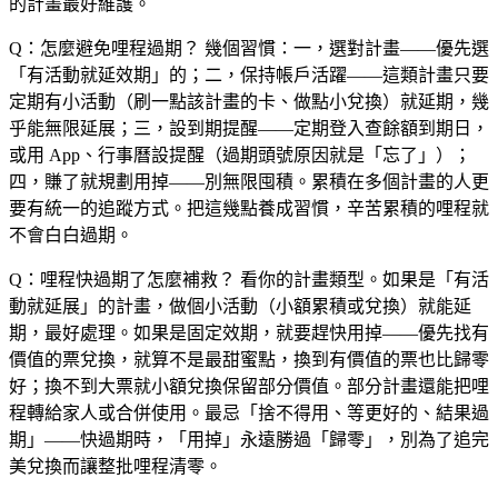
的計畫最好維護。
Q：怎麼避免哩程過期？
幾個習慣：一，選對計畫——優先選
「有活動就延效期」的；二，保持帳戶活躍——這類計畫只要
定期有小活動（刷一點該計畫的卡、做點小兌換）就延期，幾
乎能無限延展；三，設到期提醒——定期登入查餘額到期日，
或用 App、行事曆設提醒（過期頭號原因就是「忘了」）；
四，賺了就規劃用掉——別無限囤積。累積在多個計畫的人更
要有統一的追蹤方式。把這幾點養成習慣，辛苦累積的哩程就
不會白白過期。
Q：哩程快過期了怎麼補救？
看你的計畫類型。如果是「有活
動就延展」的計畫，做個小活動（小額累積或兌換）就能延
期，最好處理。如果是固定效期，就要趕快用掉——優先找有
價值的票兌換，就算不是最甜蜜點，換到有價值的票也比歸零
好；換不到大票就小額兌換保留部分價值。部分計畫還能把哩
程轉給家人或合併使用。最忌「捨不得用、等更好的、結果過
期」——快過期時，「用掉」永遠勝過「歸零」，別為了追完
美兌換而讓整批哩程清零。