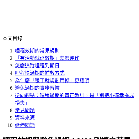
本文目錄
哩程效期的常見規則
「有活動就延效期」怎麼運作
怎麼追蹤哩程到期日
哩程快過期的補救方式
為什麼「賺了就規劃用掉」更聰明
避免過期的實務習慣
逆向觀點：哩程過期的真正教訓，是「別把小確幸拖成
損失」
常見問題
資料來源
延伸閱讀