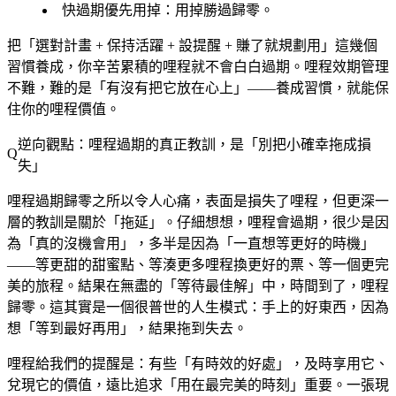
快過期優先用掉
：用掉勝過歸零。
把「選對計畫 + 保持活躍 + 設提醒 + 賺了就規劃用」這幾個
習慣養成，你辛苦累積的哩程就不會白白過期。哩程效期管理
不難，難的是「有沒有把它放在心上」——養成習慣，就能保
住你的哩程價值。
逆向觀點：哩程過期的真正教訓，是「別把小確幸拖成損
失」
哩程過期歸零之所以令人心痛，表面是損失了哩程，但更深一
層的教訓是關於「拖延」。仔細想想，哩程會過期，很少是因
為「真的沒機會用」，多半是因為「一直想等更好的時機」
——等更甜的甜蜜點、等湊更多哩程換更好的票、等一個更完
美的旅程。結果在無盡的「等待最佳解」中，時間到了，哩程
歸零。這其實是一個很普世的人生模式：手上的好東西，因為
想「等到最好再用」，結果拖到失去。
哩程給我們的提醒是：有些「有時效的好處」，及時享用它、
兌現它的價值，遠比追求「用在最完美的時刻」重要。一張現