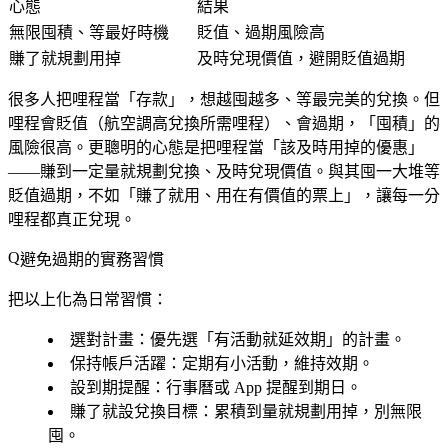
心態
結果
無限囤積、等最好時機
貶值、過期風險高
賺了就規劃用掉
及時兌現價值，避開貶值過期
很多人把哩程當「存款」，想越囤越多、等最完美的兌換。但
哩程會貶值（航空調高兌換所需哩程）、會過期，「囤積」的
風險很高。更聰明的心態是把哩程當「該及時用掉的優惠」
——賺到一定量就規劃兌換、及時兌現價值。與其囤一大堆等
貶值過期，不如「賺了就用、用在有價值的票上」，讓每一分
哩程都真正兌現。
避免過期的實務習慣
把以上化為日常習慣：
選對計畫
：優先選「有活動就延效期」的計畫。
保持帳戶活躍
：定期有小活動，維持效期。
設到期提醒
：行事曆或 App 提醒到期日。
賺了就設兌換目標
：累積到量就規劃用掉，別無限
囤。