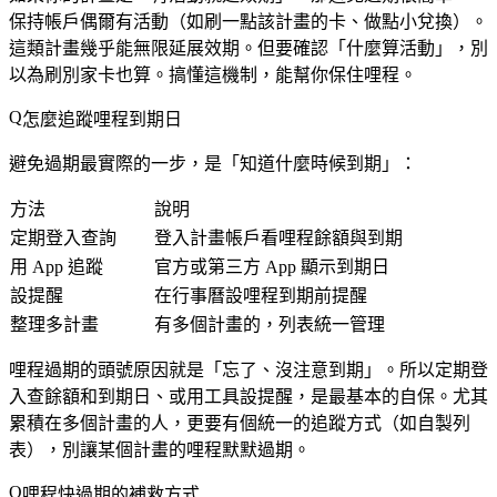
保持帳戶偶爾有活動（如刷一點該計畫的卡、做點小兌換）。
這類計畫幾乎能無限延展效期。但要確認「什麼算活動」，別
以為刷別家卡也算。搞懂這機制，能幫你保住哩程。
怎麼追蹤哩程到期日
避免過期最實際的一步，是「知道什麼時候到期」：
方法
說明
定期登入查詢
登入計畫帳戶看哩程餘額與到期
用 App 追蹤
官方或第三方 App 顯示到期日
設提醒
在行事曆設哩程到期前提醒
整理多計畫
有多個計畫的，列表統一管理
哩程過期的頭號原因就是「忘了、沒注意到期」。所以定期登
入查餘額和到期日、或用工具設提醒，是最基本的自保。尤其
累積在多個計畫的人，更要有個統一的追蹤方式（如自製列
表），別讓某個計畫的哩程默默過期。
哩程快過期的補救方式