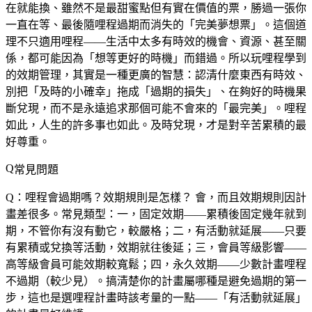
在就能換、雖然不是最甜蜜點但有實在價值的票，勝過一張你
一直在等、最後隨哩程過期而消失的「完美夢想票」。這個道
理不只適用哩程——生活中太多有時效的機會、資源、甚至關
係，都可能因為「想等更好的時機」而錯過。所以玩哩程學到
的效期管理，其實是一種更廣的智慧：認清什麼東西有時效、
別把「及時的小確幸」拖成「過期的損失」、在夠好的時機果
斷兌現，而不是永遠追求那個可能不會來的「最完美」。哩程
如此，人生的許多事也如此。及時兌現，才是對辛苦累積的最
好尊重。
常見問題
Q：哩程會過期嗎？效期規則是怎樣？
會，而且效期規則因計
畫差很多。常見類型：一，固定效期——累積後固定幾年就到
期，不管你有沒有動它，較嚴格；二，有活動就延展——只要
有累積或兌換等活動，效期就往後延；三，會員等級影響——
高等級會員可能效期較寬鬆；四，永久效期——少數計畫哩程
不過期（較少見）。搞清楚你的計畫屬哪種是避免過期的第一
步，這也是選哩程計畫時該考量的一點——「有活動就延展」