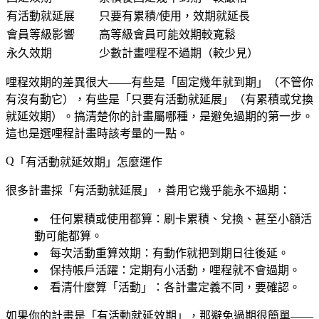
有活動就延展
只要有累積/使用，效期就延長
會員等級影響
高等級會員可能效期較寬鬆
永久效期
少數計畫哩程不過期（較少見）
哩程效期的差異很大——有些是「固定幾年就到期」（不管你
有沒有動它），有些是「只要有活動就延展」（有累積或兌換
就延效期）。搞清楚你的計畫屬哪種，是避免過期的第一步。
這也是選哩程計畫時該考量的一點。
「有活動就延效期」怎麼運作
很多計畫採「有活動就延展」，善用它幾乎能永不過期：
任何累積或使用都算
：刷卡累積、兌換、甚至小額活
動可能都算。
每次活動重算效期
：有動作就把到期日往後延。
保持帳戶活躍
：定期有小活動，哩程就不會過期。
看清什麼算「活動」
：各計畫定義不同，要確認。
如果你的計畫是「有活動就延效期」，那避免過期很簡單——