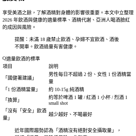
享受美酒之餘，了解酒精對身體的影響很重要。本文中立整理
2026 年飲酒與健康的適量標準、酒精代謝、亞洲人喝酒臉紅
的成因與風險。
提醒：未滿 18 歲禁止飲酒、孕婦不宜飲酒、酒後
不開車。飲酒過量有害健康。
適量飲酒的標準
項目
說明
男性每日不超過 2 份、女性 1 份酒精當
「
國健署建議
」
量
「
1 份酒精當量
」
約 10-15g 純酒精
約等於啤酒 1 罐 / 紅酒 1 小杯 / 烈酒 1
「
換算
」
small shot
「
沒有「安全」飲酒
越少越好、不喝最好
量
」
近年國際趨勢認為「
酒精沒有絕對安全攝取量
」，