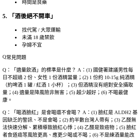
時間是良藥
5. 「
酒後絕不開車
」
找代駕 / 大眾運輸
未滿 18 歲禁飲
孕婦不宜
常見問題
Q：「
適量飲酒
」的標準是什麼？
A：(1) 國健署建議男性每
日不超過 2 份、女性 1 份酒精當量；(2) 1 份約 10-15g 純酒精
（約啤酒 1 罐 / 紅酒 1 小杯）；(3) 但酒精沒有絕對安全攝取
量；(4) 適量是降風險非無害；(5) 越少越好；(6) 不喝最健
康。
Q：「
喝酒臉紅
」是會喝還不會喝？
A：(1) 臉紅是 ALDH2 基
因缺乏的警訊、不是會喝；(2) 約半數台灣人帶有；(3) 乙醛無
法快速分解、累積導致臉紅心悸；(4) 乙醛是致癌物；(5) 臉紅
者食道癌等風險更高、應更少喝或不喝；(6) 不是練酒量能改