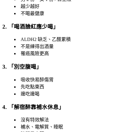
越少越好
不喝最健康
2. 「
喝酒臉紅應少喝
」
ALDH2 缺乏、乙醛累積
不是練得出酒量
罹癌風險更高
3. 「
別空腹喝
」
吸收快易醉傷胃
先吃點東西
邊吃邊喝
4. 「
解宿醉靠補水休息
」
沒有特效解法
補水、電解質、睡眠