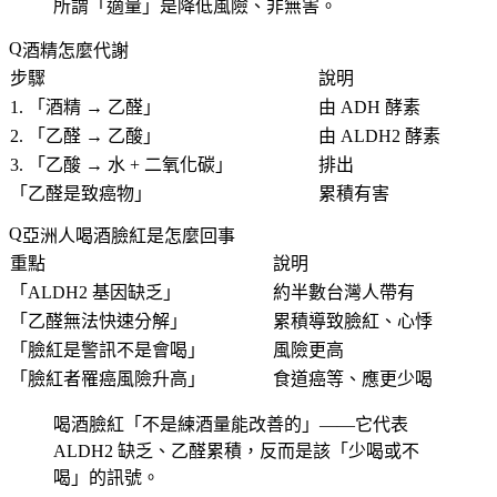
所謂「適量」是降低風險、非無害。
酒精怎麼代謝
步驟
說明
1. 「
酒精 → 乙醛
」
由 ADH 酵素
2. 「
乙醛 → 乙酸
」
由 ALDH2 酵素
3. 「
乙酸 → 水 + 二氧化碳
」
排出
「
乙醛是致癌物
」
累積有害
亞洲人喝酒臉紅是怎麼回事
重點
說明
「
ALDH2 基因缺乏
」
約半數台灣人帶有
「
乙醛無法快速分解
」
累積導致臉紅、心悸
「臉紅是警訊不是會喝」
風險更高
「
臉紅者罹癌風險升高
」
食道癌等、應更少喝
喝酒臉紅「
不是練酒量能改善的
」——它代表
ALDH2 缺乏、乙醛累積，反而是該「
少喝或不
喝
」的訊號。