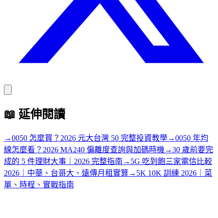
📖
延伸閱讀
→
0050 怎麼買？2026 元大台灣 50 完整投資教學
→
0050 年均
線怎麼看？2026 MA240 偏離度查詢與加碼時機
→
30 歲前要完
成的 5 件理財大事｜2026 完整指南
→
5G 吃到飽三家電信比較
2026｜中華、台哥大、遠傳月租實算
→
5K 10K 訓練 2026｜菜
單、時程、實戰指南