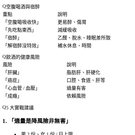
空腹喝酒與宿醉
重點
說明
「
空腹喝吸收快
」
更易醉、傷胃
「
先吃點東西
」
減緩吸收
「
宿醉
」
乙醛、脫水、睡眠差所致
「
解宿醉沒特效
」
補水休息、時間
飲酒的健康風險
風險
說明
「
肝臟
」
脂肪肝、肝硬化
「
癌症
」
口腔、食道、肝等
「
心血管 / 血壓
」
過量有害
「
成癮
」
依賴風險
5 大實戰建議
1. 「
適量是降風險非無害
」
男 2 份、女 1 份 / 日上限