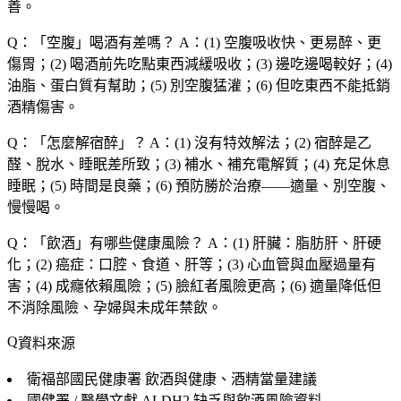
善。
Q：「
空腹
」喝酒有差嗎？
A：(1) 空腹吸收快、更易醉、更
傷胃；(2) 喝酒前先吃點東西減緩吸收；(3) 邊吃邊喝較好；(4)
油脂、蛋白質有幫助；(5) 別空腹猛灌；(6) 但吃東西不能抵銷
酒精傷害。
Q：「
怎麼解宿醉
」？
A：(1) 沒有特效解法；(2) 宿醉是乙
醛、脫水、睡眠差所致；(3) 補水、補充電解質；(4) 充足休息
睡眠；(5) 時間是良藥；(6) 預防勝於治療——適量、別空腹、
慢慢喝。
Q：「
飲酒
」有哪些健康風險？
A：(1) 肝臟：脂肪肝、肝硬
化；(2) 癌症：口腔、食道、肝等；(3) 心血管與血壓過量有
害；(4) 成癮依賴風險；(5) 臉紅者風險更高；(6) 適量降低但
不消除風險、孕婦與未成年禁飲。
資料來源
衛福部國民健康署
飲酒與健康、酒精當量建議
國健署 / 醫學文獻
ALDH2 缺乏與飲酒風險資料