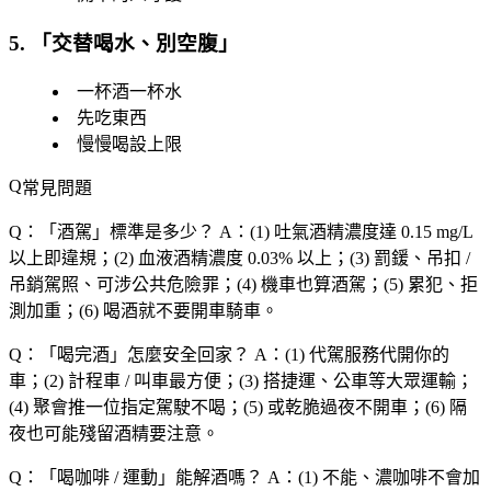
5. 「
交替喝水、別空腹
」
一杯酒一杯水
先吃東西
慢慢喝設上限
常見問題
Q：「
酒駕
」標準是多少？
A：(1) 吐氣酒精濃度達 0.15 mg/L
以上即違規；(2) 血液酒精濃度 0.03% 以上；(3) 罰鍰、吊扣 /
吊銷駕照、可涉公共危險罪；(4) 機車也算酒駕；(5) 累犯、拒
測加重；(6) 喝酒就不要開車騎車。
Q：「
喝完酒
」怎麼安全回家？
A：(1) 代駕服務代開你的
車；(2) 計程車 / 叫車最方便；(3) 搭捷運、公車等大眾運輸；
(4) 聚會推一位指定駕駛不喝；(5) 或乾脆過夜不開車；(6) 隔
夜也可能殘留酒精要注意。
Q：「
喝咖啡 / 運動
」能解酒嗎？
A：(1) 不能、濃咖啡不會加