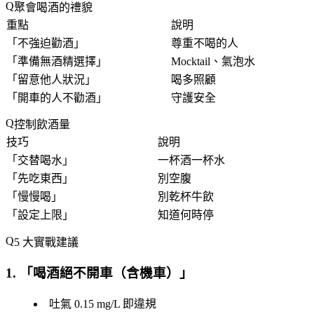
聚會喝酒的禮貌
重點
說明
「
不強迫勸酒
」
尊重不喝的人
「
準備無酒精選擇
」
Mocktail、氣泡水
「
留意他人狀況
」
喝多照顧
「
開車的人不勸酒
」
守護安全
控制飲酒量
技巧
說明
「
交替喝水
」
一杯酒一杯水
「
先吃東西
」
別空腹
「
慢慢喝
」
別乾杯牛飲
「
設定上限
」
知道何時停
5 大實戰建議
1. 「
喝酒絕不開車（含機車）
」
吐氣 0.15 mg/L 即違規