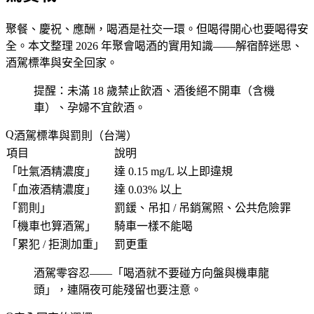
聚餐、慶祝、應酬，喝酒是社交一環。但喝得開心也要喝得安
全。本文整理 2026 年聚會喝酒的實用知識——解宿醉迷思、
酒駕標準與安全回家。
提醒：未滿 18 歲禁止飲酒、酒後絕不開車（含機
車）、孕婦不宜飲酒。
酒駕標準與罰則（台灣）
項目
說明
「
吐氣酒精濃度
」
達 0.15 mg/L 以上即違規
「
血液酒精濃度
」
達 0.03% 以上
「
罰則
」
罰鍰、吊扣 / 吊銷駕照、公共危險罪
「
機車也算酒駕
」
騎車一樣不能喝
「
累犯 / 拒測加重
」
罰更重
酒駕零容忍——「
喝酒就不要碰方向盤與機車龍
頭
」，連隔夜可能殘留也要注意。