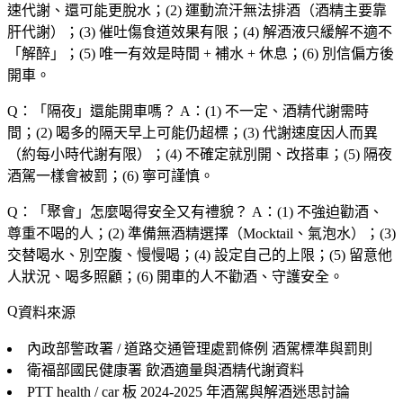
速代謝、還可能更脫水；(2) 運動流汗無法排酒（酒精主要靠
肝代謝）；(3) 催吐傷食道效果有限；(4) 解酒液只緩解不適不
「解醉」；(5) 唯一有效是時間 + 補水 + 休息；(6) 別信偏方後
開車。
Q：「
隔夜
」還能開車嗎？
A：(1) 不一定、酒精代謝需時
間；(2) 喝多的隔天早上可能仍超標；(3) 代謝速度因人而異
（約每小時代謝有限）；(4) 不確定就別開、改搭車；(5) 隔夜
酒駕一樣會被罰；(6) 寧可謹慎。
Q：「
聚會
」怎麼喝得安全又有禮貌？
A：(1) 不強迫勸酒、
尊重不喝的人；(2) 準備無酒精選擇（Mocktail、氣泡水）；(3)
交替喝水、別空腹、慢慢喝；(4) 設定自己的上限；(5) 留意他
人狀況、喝多照顧；(6) 開車的人不勸酒、守護安全。
資料來源
內政部警政署 / 道路交通管理處罰條例
酒駕標準與罰則
衛福部國民健康署
飲酒適量與酒精代謝資料
PTT health / car 板
2024-2025 年酒駕與解酒迷思討論