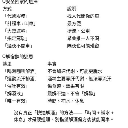
安全回家的選擇
方式
說明
「
代駕服務
」
找人代開你的車
「
計程車 / 叫車
」
最方便
「
大眾運輸
」
捷運、公車
「
指定駕駛
」
聚會推一人不喝
「
過夜不開車
」
隔夜也可能殘留
解宿醉的迷思
迷思
事實
「
喝濃咖啡解酒
」
不會加速代謝、可能更脫水
「
運動流汗排酒
」
酒精主要靠肝代謝、無法靠流汗
「
催吐有效
」
傷食道、效果有限
「
解酒液
」
緩解不適、不會「解醉」
「
唯一有效
」
時間、補水、休息
沒有真正「快速解酒」的方法——「
時間 + 補水 +
休息
」才是硬道理，別指望解酒偏方後就能開車。