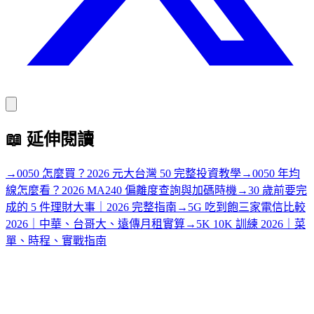
📖
延伸閱讀
→
0050 怎麼買？2026 元大台灣 50 完整投資教學
→
0050 年均
線怎麼看？2026 MA240 偏離度查詢與加碼時機
→
30 歲前要完
成的 5 件理財大事｜2026 完整指南
→
5G 吃到飽三家電信比較
2026｜中華、台哥大、遠傳月租實算
→
5K 10K 訓練 2026｜菜
單、時程、實戰指南