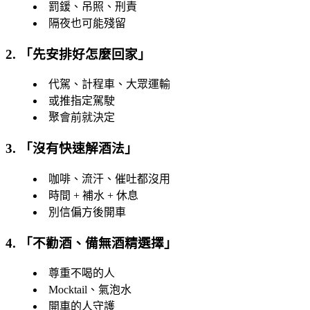
罰鍰、吊照、刑責
隔夜也可能殘留
2. 「
先安排好怎麼回家
」
代駕、計程車、大眾運輸
或推指定駕駛
聚會前就決定
3. 「
沒有快速解酒法
」
咖啡、流汗、催吐都沒用
時間 + 補水 + 休息
別信偏方後開車
4. 「
不勸酒、備無酒精選擇
」
尊重不喝的人
Mocktail、氣泡水
開車的人守護