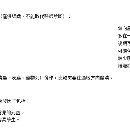
（僅供認識，不能取代醫師診斷）：
偏向
多在
後期
可能
較少
接觸
清晨、灰塵、寵物旁）發作，比較需要往過敏方向釐清。
誘發因子包括：
常見的元凶。
容易孳生。