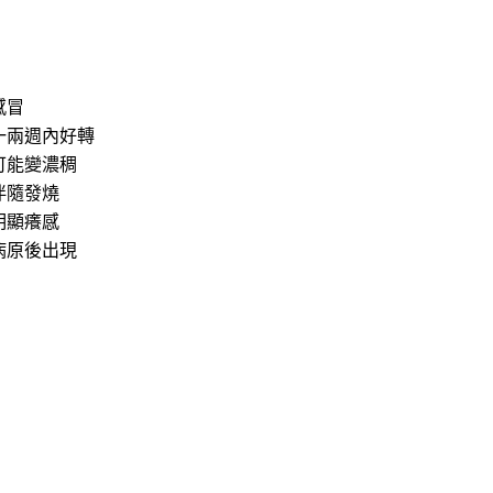
感冒
一兩週內好轉
可能變濃稠
伴隨發燒
明顯癢感
病原後出現