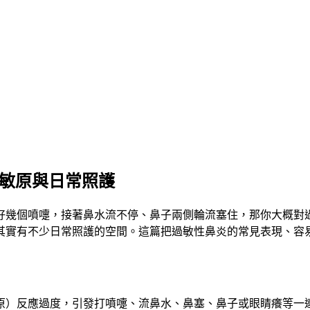
過敏原與日常照護
好幾個噴嚏，接著鼻水流不停、鼻子兩側輪流塞住，那你大概對
其實有不少日常照護的空間。這篇把過敏性鼻炎的常見表現、容
原）反應過度，引發打噴嚏、流鼻水、鼻塞、鼻子或眼睛癢等一