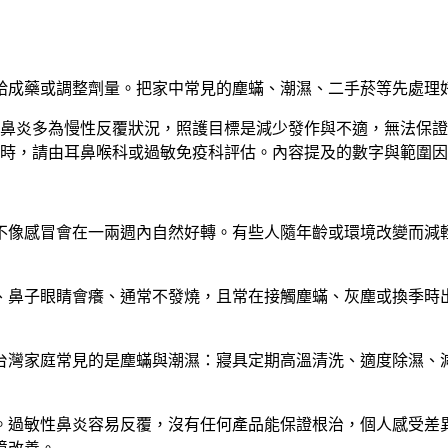
給成藥或調整劑量。把家中常見的塵蟎、潮濕、二手菸等先處理
鼻炎多為慢性反覆狀況，照護目標是減少發作與不適，無法保證
時，請由耳鼻喉科或過敏免疫科評估。內容提及的數字與範圍因
不像感冒會在一兩週內自然好轉。有些人隨年齡或環境改變而減
、鼻子眼睛會癢、通常不發燒，且常在接觸塵蟎、灰塵或換季時
台灣家庭常見的是塵蟎與潮濕：寢具定期高溫清洗、適度除濕、
。過敏性鼻炎容易反覆，沒有任何產品能保證根治，個人感受差