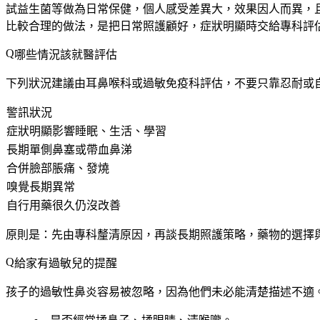
試益生菌等做為日常保健，個人感受差異大，效果因人而異，
比較合理的做法，是把日常照護顧好，症狀明顯時交給專科評
哪些情況該就醫評估
下列狀況建議由耳鼻喉科或過敏免疫科評估，不要只靠忍耐或
警訊狀況
症狀明顯影響睡眠、生活、學習
長期單側鼻塞或帶血鼻涕
合併臉部脹痛、發燒
嗅覺長期異常
自行用藥很久仍沒改善
原則是：
先由專科釐清原因，再談長期照護策略
，藥物的選擇
給家有過敏兒的提醒
孩子的過敏性鼻炎容易被忽略，因為他們未必能清楚描述不適