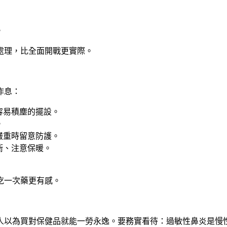
。
處理，比全面開戰更實際。
作息
：
容易積塵的擺設。
。
嚴重時留意防護。
衝、注意保暖。
吃一次藥更有感。
人以為買對保健品就能一勞永逸。要務實看待：過敏性鼻炎是慢