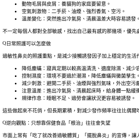
動物毛屑與皮屑
：養貓狗的家庭要留意。
空氣刺激物
：二手菸、油煙、強烈香氣、空污。
溫差變化
：突然進出冷氣房、清晨溫差大時容易誘發
不一定每個人都對全部敏感，找出自己最有感的那幾項，優先
日常照護可以怎麼做
過敏性鼻炎的照護重點，是
減少接觸誘發因子
加上
穩定的生活
降低塵蟎
：寢具定期以較高溫清洗、適度除濕、減少
控制濕度
：環境不要過於潮濕，降低塵蟎與黴菌孳生
減少刺激
：避開二手菸、油煙與強烈氣味，外出空污
注意溫差
：進出冷氣房、清晨起床時，給身體一點緩
規律作息
：睡眠不足、過勞會讓狀況更容易被誘發。
這些做起來不花俏，但長期累積，對減少發作頻率往往比偶爾
逆向觀點：只想靠保健食品「根治」往往會失望
市面上常有「吃了就改善過敏體質」「擺脫鼻炎」的宣傳，讓