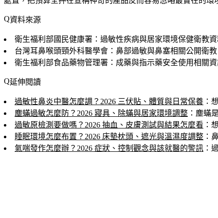
處置，把預算全押在宣稱神奇的產品反而容易忽略最實在的環
資料來源
衛生福利部國民健康署：過敏性疾病與居家環境保健衛教資
台灣耳鼻喉頭頸外科醫學會：鼻部過敏與鼻塞相關公開衛教
衛生福利部食品藥物管理署：成藥與指示藥安全使用相關資
延伸閱讀
過敏性鼻炎中醫怎麼調？2026 三伏貼、體質與日常保養
：
塵蟎過敏怎麼防？2026 寢具、除蟎與居家環境調整
：塵蟎
過敏原檢測要做嗎？2026 抽血、皮膚測試與結果怎麼看
：
睡眠環境怎麼布置？2026 床墊枕頭、遮光與溫濕度調整
：
氣喘發作怎麼辦？2026 症狀、控制觀念與該就醫的警訊
：