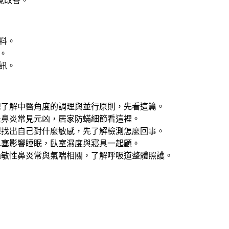
境改善。
料。
。
訊。
想了解中醫角度的調理與並行原則，先看這篇。
是鼻炎常見元凶，居家防蟎細節看這裡。
想找出自己對什麼敏感，先了解檢測怎麼回事。
鼻塞影響睡眠，臥室濕度與寢具一起顧。
過敏性鼻炎常與氣喘相關，了解呼吸道整體照護。