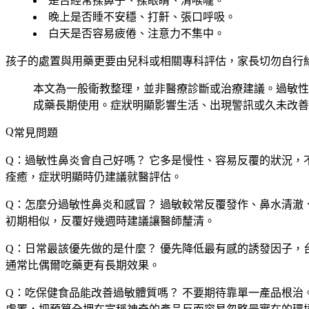
是否經常揉鼻子、揉眼睛、清喉嚨。
晚上是否睡不安穩、打鼾、張口呼吸。
白天是否容易疲倦、注意力不集中。
孩子的處置與用藥更要由兒科或相關專科評估，家長切勿自行
本文為一般衛教整理，並非醫療診斷或治療建議。過敏性
成藥長期使用。症狀明顯影響生活、出現警訊或久未改善
常見問題
Q：過敏性鼻炎會自己好嗎？
它多是慢性、容易反覆的狀況，
痊癒，症狀明顯時仍建議就醫評估。
Q：怎麼分過敏性鼻炎和感冒？
過敏較常反覆發作、鼻水清澈
初期相似，反覆好幾週時建議讓醫師釐清。
Q：日常最該優先做的是什麼？
優先降低最有感的誘發因子，
通常比偶爾吃藥更有長期效果。
Q：吃保健食品能改善過敏體質嗎？
不要期待靠單一產品根治