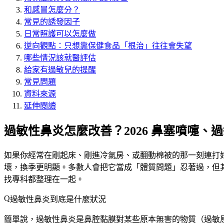
和感冒怎麼分？
常見的誘發因子
日常照護可以怎麼做
逆向觀點：只想靠保健食品「根治」往往會失望
哪些情況該就醫評估
給家有過敏兒的提醒
常見問題
資料來源
延伸閱讀
過敏性鼻炎怎麼改善？2026 鼻塞噴嚏、
如果你經常在剛起床、剛進冷氣房、或翻動棉被的那一刻連打
壞，換季更明顯。多數人會把它當成「體質問題」忍著過，但
找專科都整理在一起。
過敏性鼻炎到底是什麼狀況
簡單說，過敏性鼻炎是鼻腔黏膜對某些原本無害的物質（過敏