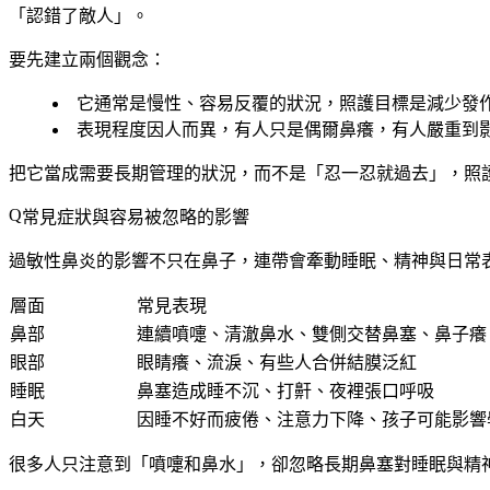
「認錯了敵人」。
要先建立兩個觀念：
它通常是
慢性、容易反覆
的狀況，照護目標是減少發
表現程度
因人而異
，有人只是偶爾鼻癢，有人嚴重到
把它當成需要長期管理的狀況，而不是「忍一忍就過去」，照
常見症狀與容易被忽略的影響
過敏性鼻炎的影響不只在鼻子，連帶會牽動睡眠、精神與日常
層面
常見表現
鼻部
連續噴嚏、清澈鼻水、雙側交替鼻塞、鼻子癢
眼部
眼睛癢、流淚、有些人合併結膜泛紅
睡眠
鼻塞造成睡不沉、打鼾、夜裡張口呼吸
白天
因睡不好而疲倦、注意力下降、孩子可能影響
很多人只注意到「噴嚏和鼻水」，卻忽略長期鼻塞對睡眠與精