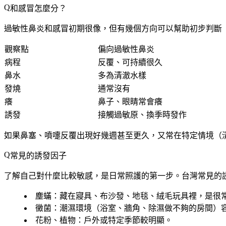
和感冒怎麼分？
過敏性鼻炎和感冒初期很像，但有幾個方向可以幫助初步判斷
觀察點
偏向過敏性鼻炎
病程
反覆、可持續很久
鼻水
多為清澈水樣
發燒
通常沒有
癢
鼻子、眼睛常會癢
誘發
接觸過敏原、換季時發作
如果鼻塞、噴嚏反覆出現好幾週甚至更久，又常在特定情境（
常見的誘發因子
了解自己對什麼比較敏感，是日常照護的第一步。台灣常見的
塵蟎
：藏在寢具、布沙發、地毯、絨毛玩具裡，是很
黴菌
：潮濕環境（浴室、牆角、除濕做不夠的房間）
花粉、植物
：戶外或特定季節較明顯。