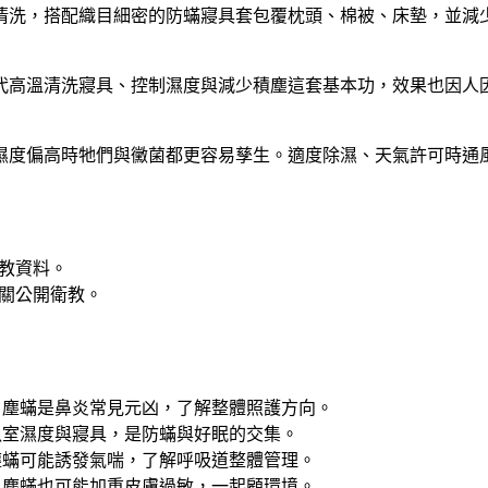
清洗，搭配織目細密的防蟎寢具套包覆枕頭、棉被、床墊，並減
代高溫清洗寢具、控制濕度與減少積塵這套基本功，效果也因人
濕度偏高時牠們與黴菌都更容易孳生。適度除濕、天氣許可時通
教資料。
關公開衛教。
：塵蟎是鼻炎常見元凶，了解整體照護方向。
臥室濕度與寢具，是防蟎與好眠的交集。
塵蟎可能誘發氣喘，了解呼吸道整體管理。
：塵蟎也可能加重皮膚過敏，一起顧環境。