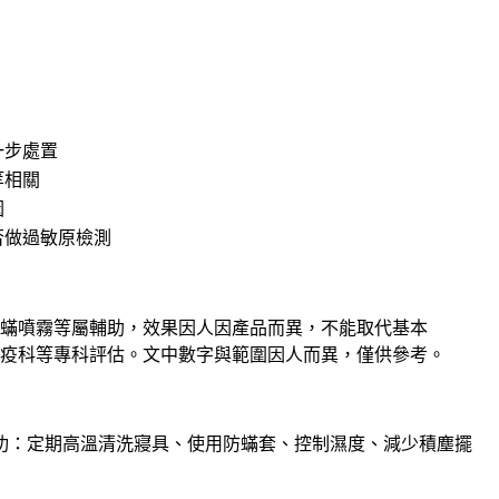
一步處置
等相關
因
否做過敏原檢測
蟎噴霧等屬輔助，效果因人因產品而異，不能取代基本
疫科等專科評估。文中數字與範圍因人而異，僅供參考。
功：定期高溫清洗寢具、使用防蟎套、控制濕度、減少積塵擺