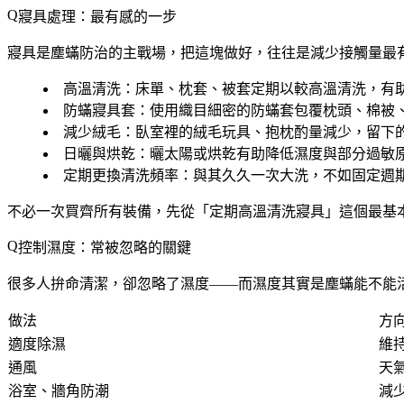
寢具處理：最有感的一步
寢具是塵蟎防治的主戰場，把這塊做好，往往是減少接觸量最
高溫清洗
：床單、枕套、被套定期以較高溫清洗，有
防蟎寢具套
：使用織目細密的防蟎套包覆枕頭、棉被
減少絨毛
：臥室裡的絨毛玩具、抱枕酌量減少，留下
日曬與烘乾
：曬太陽或烘乾有助降低濕度與部分過敏
定期更換清洗頻率
：與其久久一次大洗，不如固定週
不必一次買齊所有裝備，先從「定期高溫清洗寢具」這個最基
控制濕度：常被忽略的關鍵
很多人拚命清潔，卻忽略了濕度——而濕度其實是塵蟎能不能
做法
方
適度除濕
維
通風
天
浴室、牆角防潮
減