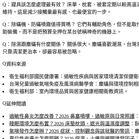
Q：寢具該怎麼處理最有效？
床單、枕套、被套定期以較高溫
維持。這是減少接觸量最有感、也最便宜的一步。
Q：除蟎機、防蟎噴霧值得買嗎？
它們有輔助角色，但不能取
助裝備，而不是把預算全押在某台號稱神奇的機器上。
Q：除濕跟塵蟎有什麼關係？
關係很大。塵蟎喜歡潮濕，台灣
只靠清潔更治本，卻最容易被忽略。
資料來源
衛生福利部國民健康署：過敏性疾病與居家環境清潔保健衛
台灣兒童過敏氣喘免疫及風濕病醫學會：塵蟎與環境控制相
衛生福利部：室內環境品質與居家健康相關衛教資訊。
延伸閱讀
過敏性鼻炎怎麼改善？2026 鼻塞噴嚏、過敏原與日常照護
睡眠環境怎麼布置？2026 床墊枕頭、遮光與溫濕度調整
：
氣喘發作怎麼辦？2026 症狀、控制觀念與該就醫的警訊
：
異位性皮膚炎怎麼照顧？2026 保濕、止癢與避開誘發因子