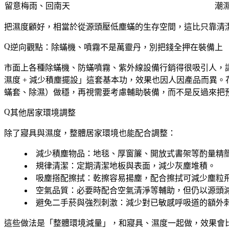
留意梅雨、回南天
潮
把濕度顧好，相當於從源頭壓低塵蟎的生存空間，這比只靠清
逆向觀點：除蟎機、噴霧不是萬靈丹，別把錢全押在裝備上
市面上各種除蟎機、防蟎噴霧、紫外線設備行銷得很吸引人，
濕度 + 減少積塵擺設」這套基本功
，效果也因人因產品而異。
蟎套、除濕）做穩，再視需要考慮輔助裝備，而不是反過來把
其他居家環境調整
除了寢具與濕度，整體居家環境也能配合調整：
減少積塵物品
：地毯、厚窗簾、開放式書架等酌量精
規律清潔
：定期清潔地板與表面，減少灰塵堆積。
吸塵搭配擦拭
：乾擦容易揚塵，配合擦拭可減少塵粒
空氣品質
：必要時配合空氣清淨等輔助，但仍以源頭
避免二手菸與強烈刺激
：減少對已敏感呼吸道的額外
這些做法是「整體環境減量」，和寢具、濕度一起做，效果會