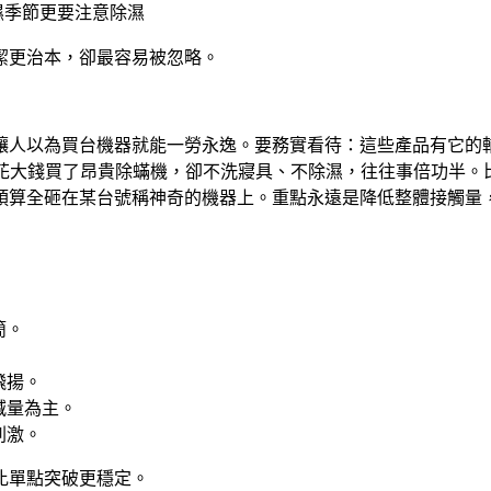
濕季節更要注意除濕
潔更治本，卻最容易被忽略。
讓人以為買台機器就能一勞永逸。要務實看待：這些產品有它的
花大錢買了昂貴除蟎機，卻不洗寢具、不除濕，往往事倍功半。
預算全砸在某台號稱神奇的機器上。重點永遠是降低整體接觸量
簡。
飛揚。
減量為主。
刺激。
比單點突破更穩定。