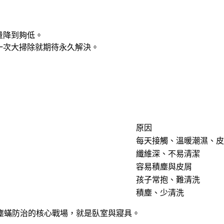
量降到夠低
。
一次大掃除就期待永久解決。
原因
每天接觸、溫暖潮濕、皮
纖維深、不易清潔
容易積塵與皮屑
孩子常抱、難清洗
積塵、少清洗
塵蟎防治的核心戰場，就是臥室與寢具。