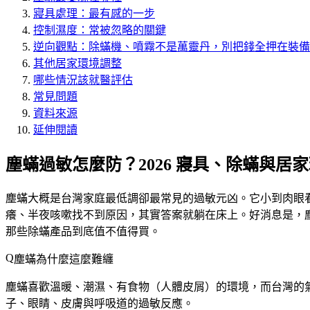
寢具處理：最有感的一步
控制濕度：常被忽略的關鍵
逆向觀點：除蟎機、噴霧不是萬靈丹，別把錢全押在裝備
其他居家環境調整
哪些情況該就醫評估
常見問題
資料來源
延伸閱讀
塵蟎過敏怎麼防？2026 寢具、除蟎與居
塵蟎大概是台灣家庭最低調卻最常見的過敏元凶。它小到肉眼
癢、半夜咳嗽找不到原因，其實答案就躺在床上。好消息是，
那些除蟎產品到底值不值得買。
塵蟎為什麼這麼難纏
塵蟎喜歡溫暖、潮濕、有食物（人體皮屑）的環境，而台灣的
子、眼睛、皮膚與呼吸道的過敏反應。